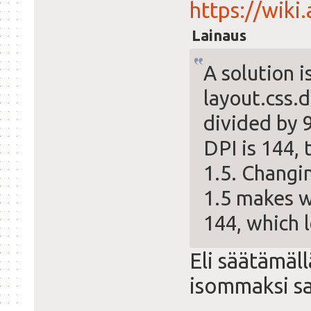
https://wik
Lainaus
A solution i
layout.css.
divided by 
DPI is 144, 
1.5. Changi
1.5 makes w
144, which 
Eli säätämäl
isommaksi sa