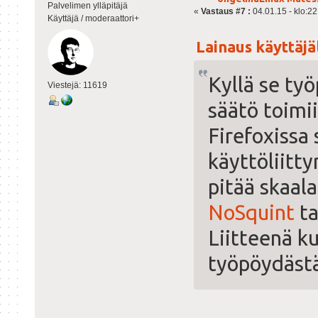
Palvelimen ylläpitäjä
«
Vastaus #7 :
04.01.15 - klo:22
Käyttäjä / moderaattori+
Lainaus käyttäjäl
Kyllä se ty
Viestejä: 11619
säätö toimi
Firefoxissa 
käyttöliitty
pitää skaala
NoSquint
ta
Liitteenä 
työpöydästä 