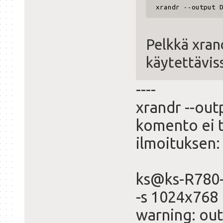
xrandr --output 
Pelkkä xran
käytettäviss
----
xrandr --out
komento ei t
ilmoituksen:
ks@ks-R780-
-s 1024x768
warning: out