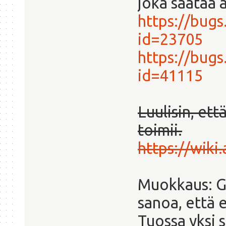
joka säätää 
https://bug
id=23705
https://bug
id=41115
Luulisin, et
toimii.
https://wiki
Muokkaus: Go
sanoa, että e
Tuossa yksi s