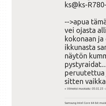
ks@ks-R780
-->apua täm
vei ojasta a
kokonaan ja e
ikkunasta sa
näytön kumma
pystyraidat
peruutettua 
sitten vaikka
«
Viimeksi muokattu: 05.01.15 - 
Samsung Intel Core 64-bit muis