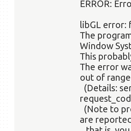
ERROR: Error
libGL error: 
The program 
Window Syst
This probabl
The error w
out of range
(Details: se
request_cod
(Note to pr
are reported
that is, you 