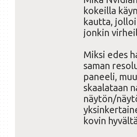
kokeilla käy
kautta, joll
jonkin virh
Miksi edes h
saman resol
paneeli, muut
skaalataan n
näytön/näyt
yksinkertain
kovin hyvältä