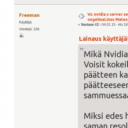
Vs: nvidia x server s
Freeman
ongelmaLinux Mates
Käyttäjä
«
Vastaus #2 :
04.01.15 - klo:18
Viestejä: 106
Lainaus käyttäjäl
Mikä Nvidia
Voisit kokei
päätteen kau
päätteeseen
sammuessa
Miksi edes 
saman resol