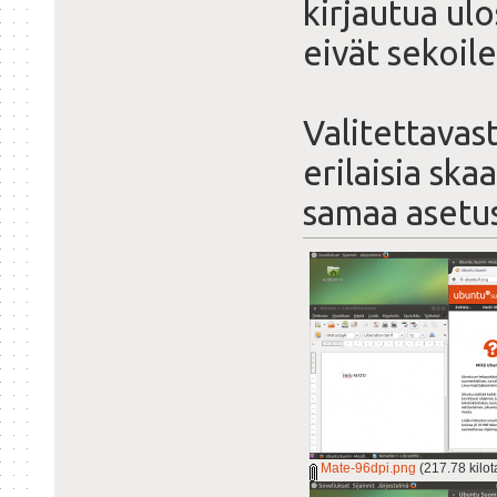
kirjautua ulo
eivät sekoile
Valitettavast
erilaisia ska
samaa asetus
Mate-96dpi.png
(217.78 kilot