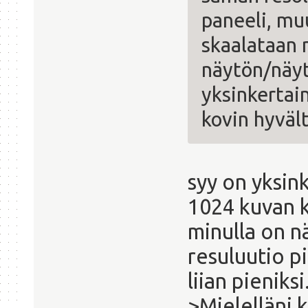
paneeli, muu
skaalataan n
näytön/näy
yksinkertai
kovin hyvält
syy on yksin
1024 kuvan 
minulla on n
resuluutio p
liian pieniksi
>Mielelläni k