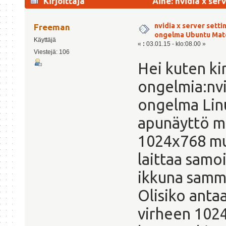
Kirjoittaja
Aihe: nvidia x se
21266 kertaa)
nvidia x server setti
Freeman
ongelma Ubuntu Mat
Käyttäjä
«
:
03.01.15 - klo:08.00 »
Viestejä: 106
Hei kuten kir
ongelmia:nvi
ongelma Lin
apunäyttö m
1024x768 mut
laittaa samoi
ikkuna sammu
Olisiko anta
virheen 102