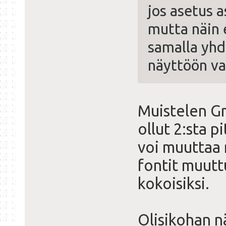
jos asetus 
mutta näin 
samalla yhd
näyttöön va
Muistelen Gno
ollut 2:sta p
voi muuttaa 
fontit muutt
kokoisiksi.
Olisikohan n