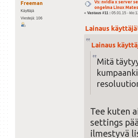
Vs: nvidia x server s
Freeman
ongelma Linux Mate
Käyttäjä
«
Vastaus #11 :
05.01.15 - klo:1
Viestejä: 106
Lainaus käyttäjäl
Lainaus käyttäj
Mitä täyty
kumpaanki
resoluutio
Tee kuten a
settings pä
ilmestyvä l