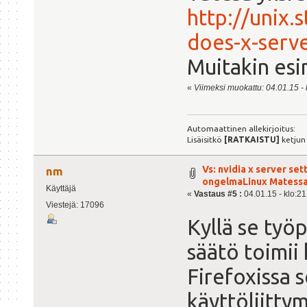
http://unix
does-x-serve
Muitakin esi
«
Viimeksi muokattu: 04.01.15 - k
Automaattinen allekirjoitus:
Lisäisitkö
[RATKAISTU]
ketjun
Vs: nvidia x server set
nm
ongelmaLinux Matess
Käyttäjä
«
Vastaus #5 :
04.01.15 - klo:21
Viestejä: 17096
Kyllä se työ
säätö toimii
Firefoxissa 
käyttöliittym