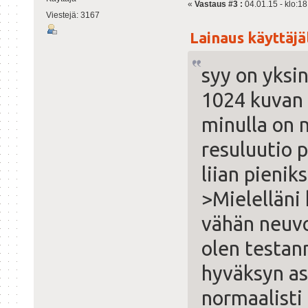
«
Vastaus #3 :
04.01.15 - klo:18
Viestejä: 3167
Lainaus käyttäjäl
syy on yksi
1024 kuvan
minulla on 
resuluutio 
liian pieniks
>Mielelläni 
vähän neuvoa
olen testan
hyväksyn as
normaalisti 