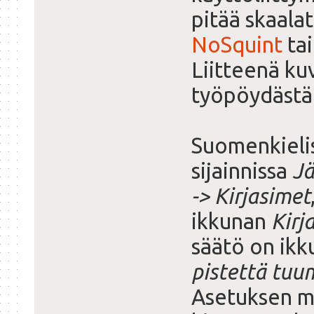
pitää skaalat
NoSquint
ta
Liitteenä k
työpöydästä 9
Suomenkielis
sijainnissa
Jä
-> Kirjasimet
ikkunan
Kirj
säätö on ikk
pistettä tuu
Asetuksen m