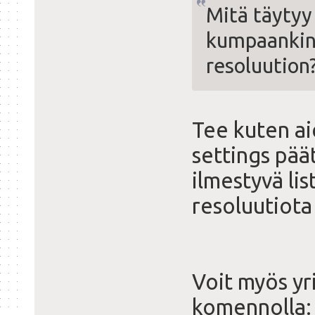
Mitä täytyy
kumpaankin
resoluution
Tee kuten ai
settings pää
ilmestyvä li
resoluutiota
Voit myös yr
komennolla: