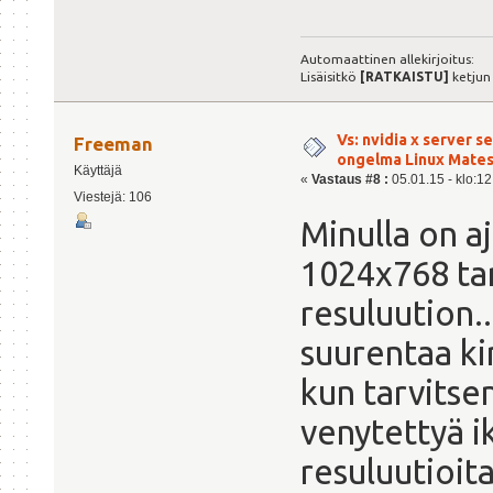
Automaattinen allekirjoitus:
Lisäisitkö
[RATKAISTU]
ketjun
Vs: nvidia x server s
Freeman
ongelma Linux Mate
Käyttäjä
«
Vastaus #8 :
05.01.15 - klo:12
Viestejä: 106
Minulla on a
1024x768 ta
resuluution.
suurentaa ki
kun tarvitse
venytettyä i
resuluutioita