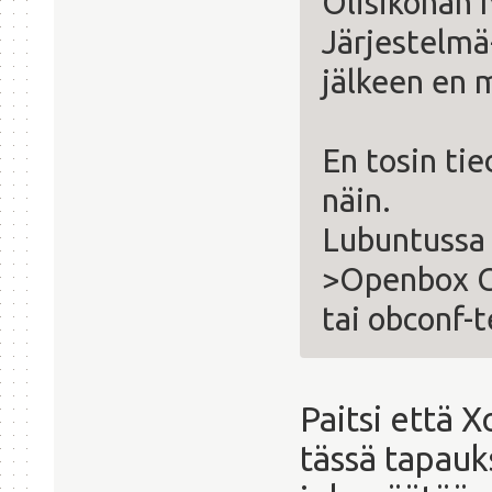
Olisikohan n
Järjestelmä
jälkeen en 
En tosin ti
näin.
Lubuntussa 
>Openbox C
tai obconf-t
Paitsi että 
tässä tapauk