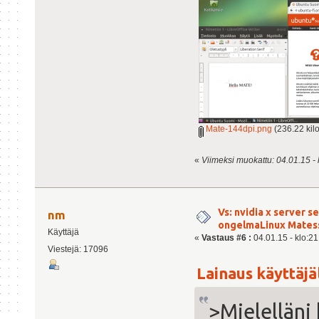
Mate-144dpi.png
(236.22 kilo
«
Viimeksi muokattu: 04.01.15 - k
Vs: nvidia x server s
nm
ongelmaLinux Mates
Käyttäjä
«
Vastaus #6 :
04.01.15 - klo:21
Viestejä: 17096
Lainaus käyttäjäl
>Mielelläni 