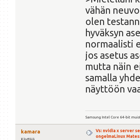
vähän neuvoa 
olen testann
hyväksyn ase
normaalisti e
jos asetus a
mutta näin e
samalla yhd
näyttöön vaa
Samsung Intel Core 64-bit muis
Vs: nvidia x server s
kamara
ongelmaLinux Mates
Käyttäjä