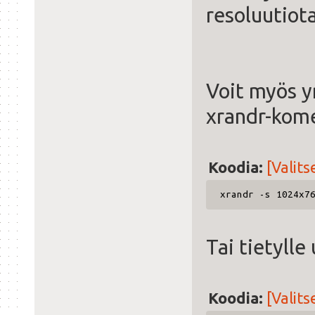
resoluutiot
Voit myös y
xrandr-kome
Koodia:
[Valits
xrandr -s 1024x7
Tai tietylle 
Koodia:
[Valits