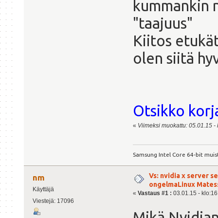
kummankin n
"taajuus"
Kiitos etukä
olen siitä hy
Otsikko korj
«
Viimeksi muokattu: 05.01.15 - k
Samsung Intel Core 64-bit muis
Vs: nvidia x server s
nm
ongelmaLinux Mates
Käyttäjä
«
Vastaus #1 :
03.01.15 - klo:16
Viestejä: 17096
Mikä Nvidian