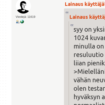
Lainaus käyttäjäl
Lainaus käyttäj
Viestejä: 11619
syy on yks
1024 kuva
minulla on
resuluutio
liian pienik
>Mielelläni
vähän neuvo
olen testan
hyväksyn a