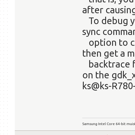
after causing
To debug you
sync comman
option to ch
then get a m
backtrace f
on the gdk_x
ks@ks-R780
Samsung Intel Core 64-bit muis