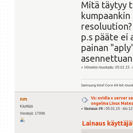
Mitä täytyy 
kumpaankin 
resoluution?
p.s pääte ei
painan "aply
asennettuani,
«
Viimeksi muokattu: 05.01.15 - 
Samsung Intel Core 64-bit muis
Vs: nvidia x server s
nm
ongelma Linux Mate
Käyttäjä
«
Vastaus #9 :
05.01.15 - klo:12
Viestejä: 17096
Lainaus käyttäjäl