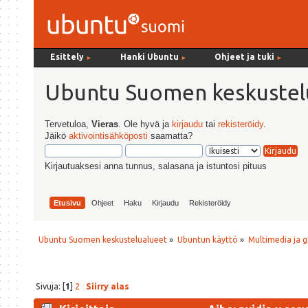
Esittely
Hanki Ubuntu
Ohjeet ja tuki
►
►
►
Ubuntu Suomen keskustel
Tervetuloa,
Vieras
. Ole hyvä ja
kirjaudu
tai
rekisteröidy
.
Jäikö
aktivointisähköposti
saamatta?
Kirjautuaksesi anna tunnus, salasana ja istuntosi pituus
Etusivu
Ohjeet
Haku
Kirjaudu
Rekisteröidy
Ubuntu Suomen keskustelualueet
»
Ubuntun käyttö
»
Multimedia ja g
Sivuja: [
1
]
2
Siirry alas