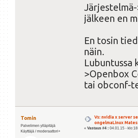
Järjestelmä-
jälkeen en m
En tosin tie
näin.
Lubuntussa k
>Openbox Co
tai obconf-t
Vs: nvidia x server s
Tomin
ongelmaLinux Mates
Palvelimen ylläpitäjä
«
Vastaus #4 :
04.01.15 - klo:18
Käyttäjä / moderaattori+