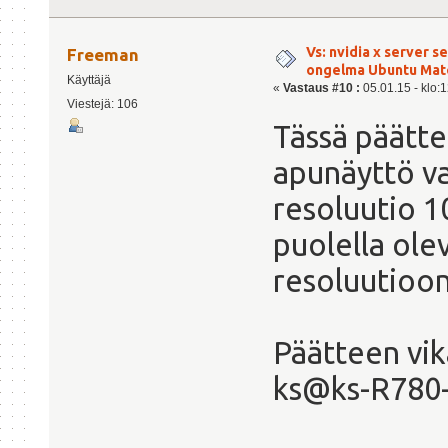
Vs: nvidia x server s
Freeman
ongelma Ubuntu Mat
Käyttäjä
«
Vastaus #10 :
05.01.15 - klo:1
Viestejä: 106
Tässä päätte
apunäyttö va
resoluutio 1
puolella ole
resoluutioo
Päätteen vik
ks@ks-R780-