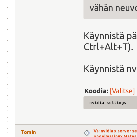
vähän neuvo
Käynnistä pä
Ctrl+Alt+T).
Käynnistä nv
Koodia:
[Valitse]
nvidia-settings
Vs: nvidia x server s
Tomin
ongelmaLinux Mates