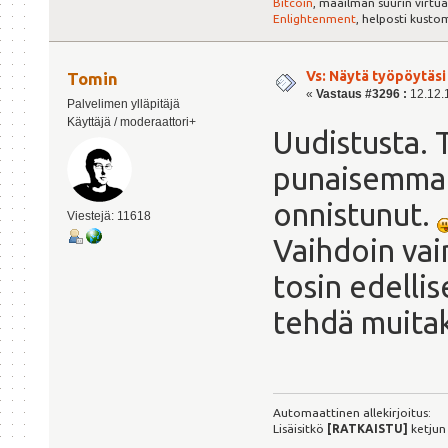
Bitcoin
, maailman suurin virtua
Enlightenment
, helposti kust
Vs: Näytä työpöytäsi
Tomin
«
Vastaus #3296 :
12.12.1
Palvelimen ylläpitäjä
Käyttäjä / moderaattori+
Uudistusta. T
punaisemmaks
onnistunut.
Viestejä: 11618
Vaihdoin vai
tosin edelli
tehdä muita
Automaattinen allekirjoitus:
Lisäisitkö
[RATKAISTU]
ketjun