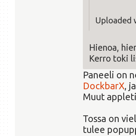
Uploaded 
Hienoa, hie
Kerro toki l
Paneeli on n
DockbarX
, 
Muut appleti
Tossa on viel
tulee popuppi