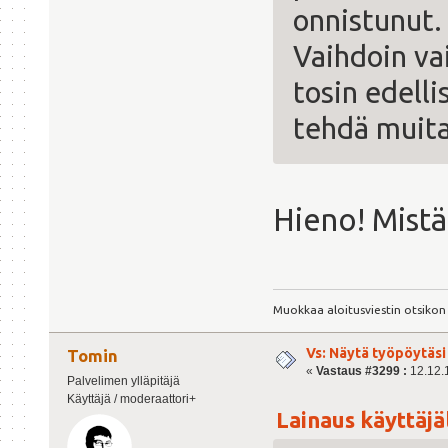
onnistunut
Vaihdoin va
tosin edell
tehdä muita
Hieno! Mistä
Muokkaa aloitusviestin otsikon
Vs: Näytä työpöytäsi
Tomin
«
Vastaus #3299 :
12.12.1
Palvelimen ylläpitäjä
Käyttäjä / moderaattori+
Lainaus käyttäjäl