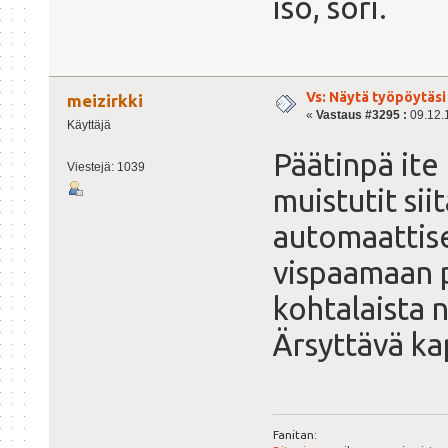
iso, sori.
Vs: Näytä työpöytäsi
meizirkki
«
Vastaus #3295 :
09.12.1
Käyttäjä
Päätinpä ite 
Viestejä: 1039
muistutit sii
automaattise
vispaamaan p
kohtalaista n
Ärsyttävä k
Fanitan: