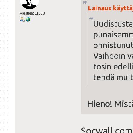
Lainaus käyttäj
Viestejä: 11618
Uudistusta.
punaisemma
onnistunu
Vaihdoin v
tosin edel
tehdä muit
Hieno! Mist
Socwall.com