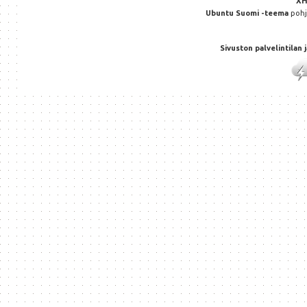
X
Ubuntu Suomi -teema
poh
Sivuston palvelintilan