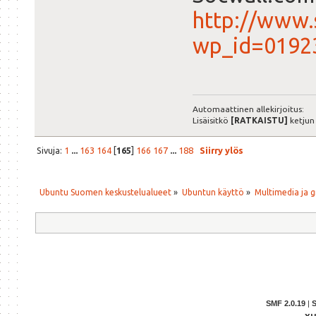
http://www
wp_id=0192
Automaattinen allekirjoitus:
Lisäisitkö
[RATKAISTU]
ketjun
Sivuja:
1
...
163
164
[
165
]
166
167
...
188
Siirry ylös
Ubuntu Suomen keskustelualueet
»
Ubuntun käyttö
»
Multimedia ja g
SMF 2.0.19
|