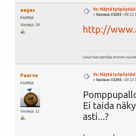
Vs: Näytä työpöytäsi
eegas
«
Vastaus #3293 :
09.12.1
Käyttäjä
Viestejä: 39
http://www.
Linux harrastelija monen vuoden
Vs: Näytä työpöytäsi
Paarva
«
Vastaus #3294 :
09.12.1
Käyttäjä
Pomppupalloh
Ei taida nä
Viestejä: 11
asti...?