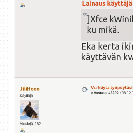
Lainaus käyttäjäl
]Xfce kWinil
ku mikä.
Eka kerta ik
käyttävän kw
Vs: Näytä työpöytäsi
JiiiHooo
«
Vastaus #3292 :
08.12.1
Käyttäjä
Viestejä: 182