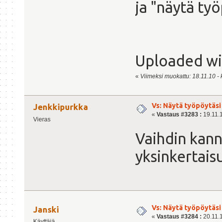
ja "näytä ty
Uploaded w
«
Viimeksi muokattu: 18.11.10 - k
Vs: Näytä työpöytäsi
Jenkkipurkka
«
Vastaus #3283 :
19.11.1
Vieras
Vaihdin kan
yksinkertais
Vs: Näytä työpöytäsi
Janski
«
Vastaus #3284 :
20.11.1
Käyttäjä