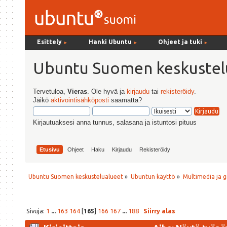
Esittely
Hanki Ubuntu
Ohjeet ja tuki
►
►
►
Ubuntu Suomen keskustel
Tervetuloa,
Vieras
. Ole hyvä ja
kirjaudu
tai
rekisteröidy
.
Jäikö
aktivointisähköposti
saamatta?
Kirjautuaksesi anna tunnus, salasana ja istuntosi pituus
Etusivu
Ohjeet
Haku
Kirjaudu
Rekisteröidy
Ubuntu Suomen keskustelualueet
»
Ubuntun käyttö
»
Multimedia ja g
Sivuja:
1
...
163
164
[
165
]
166
167
...
188
Siirry alas