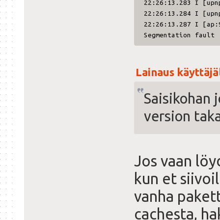
22:26:13.283 I [upn
22:26:13.284 I [upn
22:26:13.287 I [ap:
Segmentation fault
Lainaus käyttäjäl
Saisikohan j
version taka
Jos vaan löyd
kun et siivoi
vanha paketti
cachesta, ha