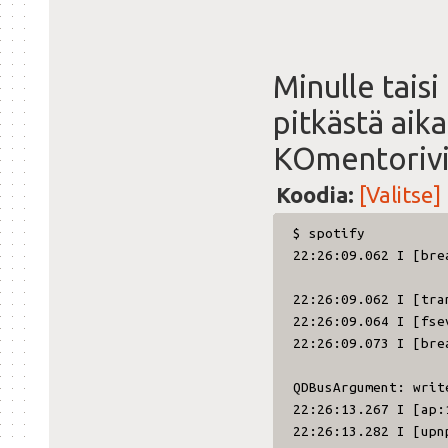
Minulle tais
pitkästä aika
KOmentorivil
Koodia:
[Valitse]
$ spotify
22:26:09.062 I [bre
22:26:09.062 I [tra
22:26:09.064 I [fse
22:26:09.073 I [bre
QDBusArgument: writ
22:26:13.267 I [ap:
22:26:13.282 I [upn