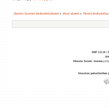
Ubuntu Suomen keskustelualueet
»
Muut alueet
»
Yleistä keskustelua
SMF 2.0.19
|
X
Ubuntu Suomi -teema
poh
Sivuston palvelintilan