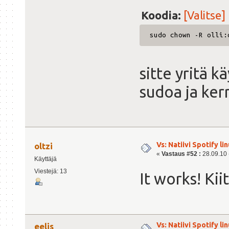
Koodia:
[Valitse]
sudo chown -R olli:
sitte yritä k
sudoa ja ker
Vs: Natiivi Spotify lin
oltzi
«
Vastaus #52 :
28.09.10 -
Käyttäjä
Viestejä: 13
It works! Kii
Vs: Natiivi Spotify lin
eelis