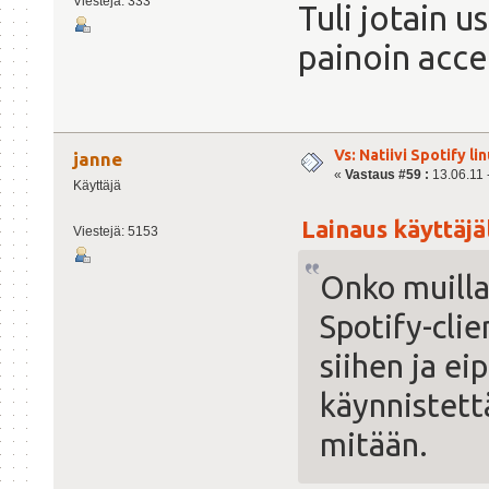
Viestejä: 333
Tuli jotain 
painoin acce
Vs: Natiivi Spotify lin
janne
«
Vastaus #59 :
13.06.11 -
Käyttäjä
Lainaus käyttäjäl
Viestejä: 5153
Onko muilla
Spotify-clie
siihen ja ei
käynnistett
mitään.