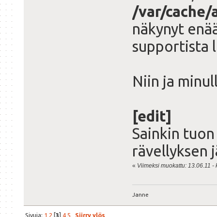
/var/cache/
näkynyt enää
supportista 
Niin ja minu
[edit]
Sainkin tuon
rävellyksen 
«
Viimeksi muokattu: 13.06.11 - k
Janne
Sivuja:
1
2
[
3
]
4
5
Siirry ylös