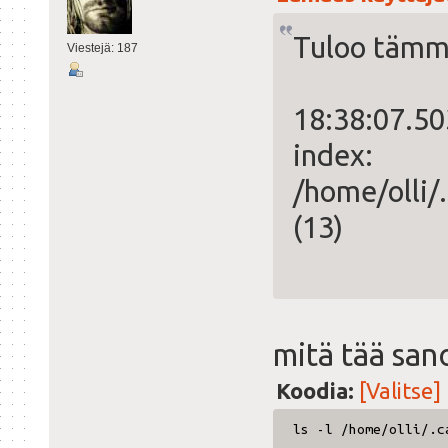
Tuloo tämm
Viestejä: 187
18:38:07.50
index:
/home/olli/
(13)
mitä tää san
Koodia:
[Valitse]
ls -l /home/olli/.c