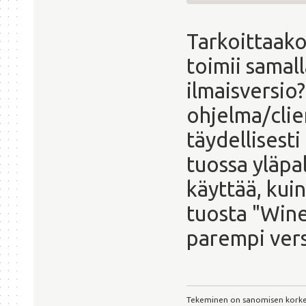
Tarkoittaako 
toimii samall
ilmaisversio
ohjelma/clien
täydellisest
tuossa yläpa
käyttää, kuin
tuosta "Wine-
parempi vers
Tekeminen on sanomisen kork