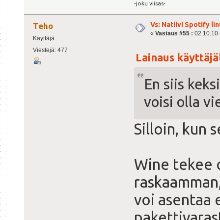
-joku viisas-
Vs: Natiivi Spotify lin
Teho
«
Vastaus #55 :
02.10.10 -
Käyttäjä
Viestejä: 477
Lainaus käyttäjäl
En siis keks
voisi olla v
Silloin, kun 
Wine tekee 
raskaamman, 
voi asentaa 
pakettivaras