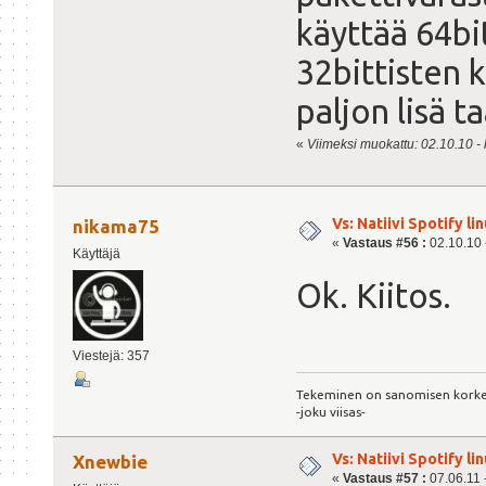
käyttää 64bit
32bittisten 
paljon lisä t
«
Viimeksi muokattu: 02.10.10 - k
Vs: Natiivi Spotify lin
nikama75
«
Vastaus #56 :
02.10.10 -
Käyttäjä
Ok. Kiitos.
Viestejä: 357
Tekeminen on sanomisen kork
-joku viisas-
Vs: Natiivi Spotify lin
Xnewbie
«
Vastaus #57 :
07.06.11 -