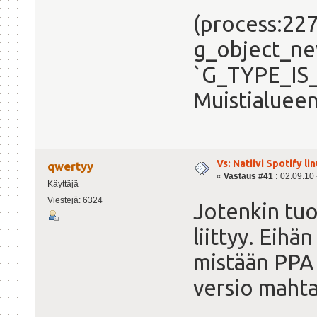
(process:227
g_object_ne
`G_TYPE_IS_
Muistialueen
Vs: Natiivi Spotify lin
qwertyy
«
Vastaus #41 :
02.09.10 -
Käyttäjä
Viestejä: 6324
Jotenkin tuo
liittyy. Eih
mistään PPA
versio mahta