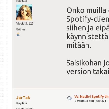
Käyttäjä
Onko muilla
Spotify-clien
Viestejä: 126
siihen ja eip
Britney
käynnistettä
mitään.
Saisikohan jo
version takai
Vs: Natiivi Spotify lin
JarTak
«
Vastaus #58 :
08.06.11 -
Käyttäjä