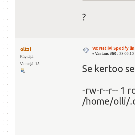
?
Vs: Natiivi Spotify lin
oltzi
«
Vastaus #50 :
28.09.10 -
Käyttäjä
Viestejä: 13
Se kertoo s
-rw-r--r-- 1
/home/olli/.