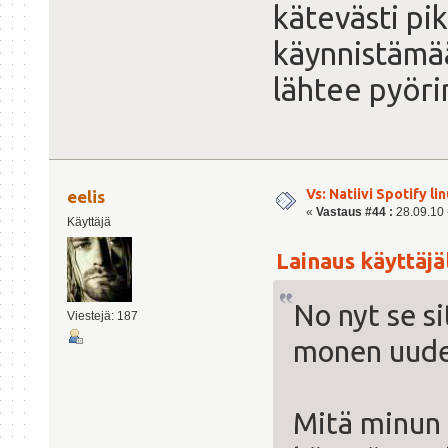
kätevästi pi
käynnistämää
lähtee pyör
Vs: Natiivi Spotify lin
eelis
«
Vastaus #44 :
28.09.10 -
Käyttäjä
Lainaus käyttäjält
No nyt se si
Viestejä: 187
monen uude
Mitä minun t