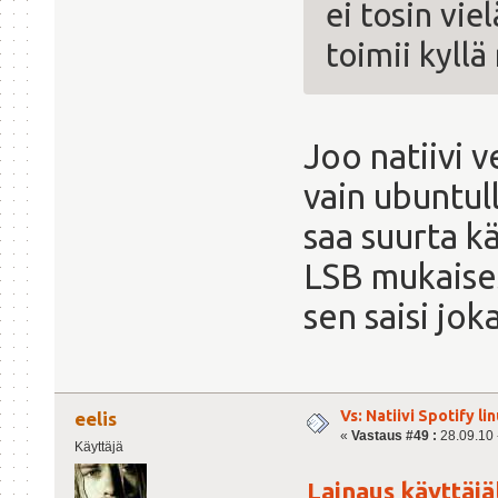
ei tosin vi
toimii kyll
Joo natiivi v
vain ubuntull
saa suurta k
LSB mukaises
sen saisi jok
Vs: Natiivi Spotify lin
eelis
«
Vastaus #49 :
28.09.10 -
Käyttäjä
Lainaus käyttäjält