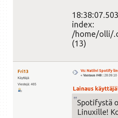
18:38:07.503
index:
/home/olli/.
(13)
Vs: Natiivi Spotify lin
Fri13
«
Vastaus #48 :
28.09.10 -
Käyttäjä
Viestejä: 465
Lainaus käyttäjäl
Spotifystä o
Linuxille! K