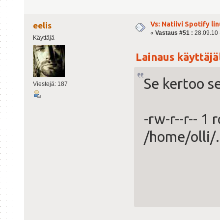
Vs: Natiivi Spotify lin
eelis
«
Vastaus #51 :
28.09.10 -
Käyttäjä
Lainaus käyttäjält
Se kertoo s
Viestejä: 187
-rw-r--r-- 
/home/olli/