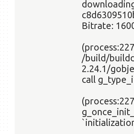
downloading.
c8d6309510
Bitrate: 160
(process:227
/build/buildd
2.24.1/gobje
call g_type_i
(process:227
g_once_init_
`initializatio