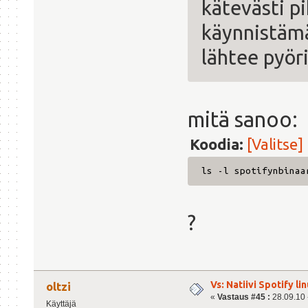
kätevästi p
käynnistämä
lähtee pyör
mitä sanoo:
Koodia:
[Valitse]
ls -l spotifynbinaa
?
Vs: Natiivi Spotify lin
oltzi
«
Vastaus #45 :
28.09.10 -
Käyttäjä