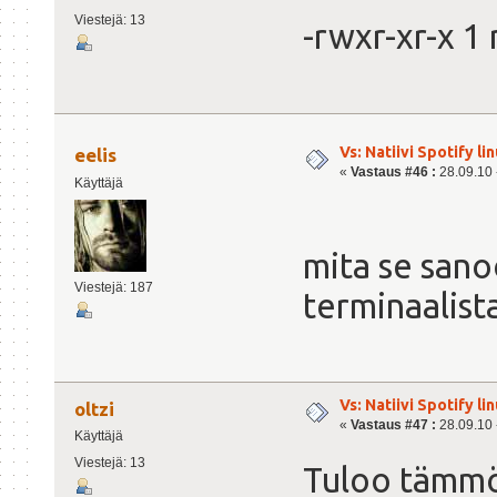
Viestejä: 13
-rwxr-xr-x 1
Vs: Natiivi Spotify lin
eelis
«
Vastaus #46 :
28.09.10 -
Käyttäjä
mita se sano
Viestejä: 187
terminaalist
Vs: Natiivi Spotify lin
oltzi
«
Vastaus #47 :
28.09.10 -
Käyttäjä
Viestejä: 13
Tuloo tämm