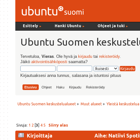
Esittely
Hanki Ubuntu
Ohjeet ja tuki
►
►
►
Ubuntu Suomen keskustel
Tervetuloa,
Vieras
. Ole hyvä ja
kirjaudu
tai
rekisteröidy
.
Jäikö
aktivointisähköposti
saamatta?
Kirjautuaksesi anna tunnus, salasana ja istuntosi pituus
Etusivu
Ohjeet
Haku
Kirjaudu
Rekisteröidy
Ubuntu Suomen keskustelualueet
»
Muut alueet
»
Yleistä keskustelua
Sivuja:
1
2
[
3
]
4
5
Siirry alas
Kirjoittaja
Aihe: Natiivi Spoti