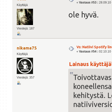
«
Vastaus #53 :
28.09.10 -
Käyttäjä
ole hyvä.
Viestejä: 187
Vs: Natiivi Spotify lin
nikama75
«
Vastaus #54 :
02.10.10 -
Käyttäjä
Lainaus käyttäjäl
Toivottavast
Viestejä: 357
koneellensa,
kehitystä. L
natiiviversio