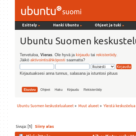
Esittely
Hanki Ubuntu
Ohjeet ja tuki
►
►
►
Ubuntu Suomen keskustel
Tervetuloa,
Vieras
. Ole hyvä ja
kirjaudu
tai
rekisteröidy
.
Jäikö
aktivointisähköposti
saamatta?
Kirjautuaksesi anna tunnus, salasana ja istuntosi pituus
Etusivu
Ohjeet
Haku
Kirjaudu
Rekisteröidy
Ubuntu Suomen keskustelualueet
»
Muut alueet
»
Yleistä keskustelua
Sivuja: [
1
]
Siirry alas