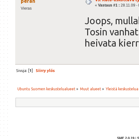
peran
«
Vastaus #1 :
28.11.09 - 
Vieras
Joops, mulla
Tosin vanhat 
heivata kier
Sivuja: [
1
]
Siirry ylös
Ubuntu Suomen keskustelualueet
»
Muut alueet
»
Yleistä keskustelua
SMF 2.0.19
|