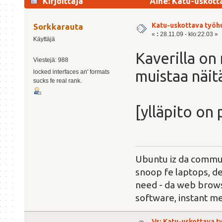
Kirjoittaja
Aihe: Katu-uskott
Katu-uskottava työh
Sorkkarauta
«
:
28.11.09 - klo:22.03 »
Käyttäjä
Kaverilla on
Viestejä: 988
muistaa näit
locked interfaces an' formats
sucks fe real rank.
[ylläpito on 
Ubuntu iz da commun
snoop fe laptops, de
need - da web brows
software, instant m
Vs: Katu-uskottava 