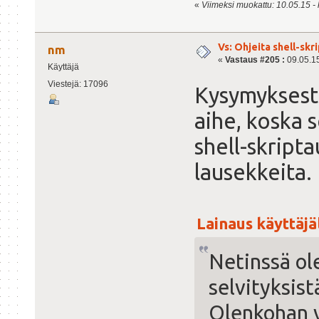
«
Viimeksi muokattu: 10.05.15 - kl
Vs: Ohjeita shell-sk
nm
«
Vastaus #205 :
09.05.15
Käyttäjä
Viestejä: 17096
Kysymyksestä
aihe, koska s
shell-skripta
lausekkeita.
Lainaus käyttäjält
Netinssä ol
selvityksist
Olenkohan 