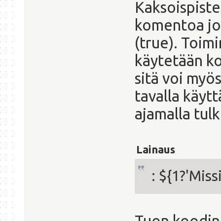
Kaksoispiste
komentoa jok
(true). Toim
käytetään k
sitä voi myös
tavalla käyt
ajamalla tulk
Lainaus
: ${1?'Miss
Tuon koodin