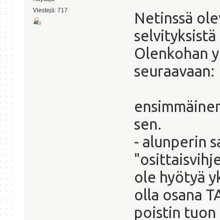
Viestejä: 717
Netinssä ole
selvityksistä
Olenkohan y
seuraavaan:
ensimmäinen 
sen.
- alunperin s
"osittaisvihj
ole hyötyä y
olla osana T
poistin tuon