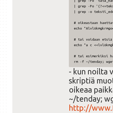
| grep -Po 'tät
| grep -Po '(?<=
| grep -o teks
# oikeastaan haetta
echo "Alvlökmgkrmgo
# tai voidaan etsiä
echo "a c <<lvlökmg
# tai esimerkiksi h
rm -f ~/tenday; wge
- kun noilta 
skriptiä muo
oikeaa paikka
~/tenday; w
http://www.f