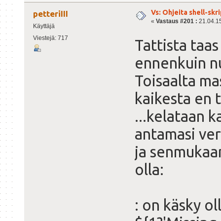
Vs: Ohjeita shell-sk
petteriIII
«
Vastaus #201 :
21.04.15
Käyttäjä
Viestejä: 717
Tattista taas
ennenkuin nu
Toisaalta ma
kaikesta en 
...kelataan 
antamasi ver
ja senmukaan
olla:
: on käsky o