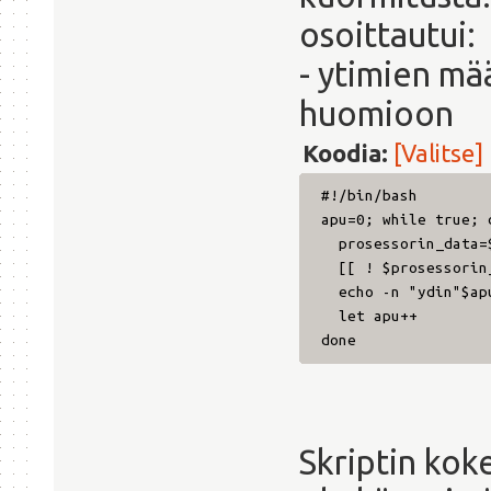
osoittautui:
- ytimien mä
huomioon
Koodia:
[Valitse]
#!/bin/bash
apu=0; while true; 
prosessorin_data=$
[[ ! $prosessorin_
echo -n "ydin"$apu
let apu++
done
Skriptin kok