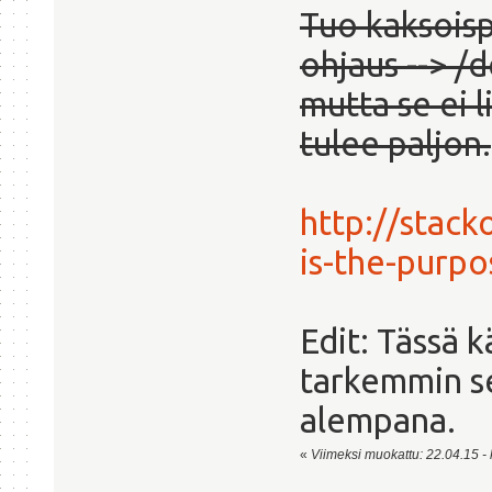
Tuo kaksoisp
ohjaus --> /d
mutta se ei l
tulee paljon.
http://stac
is-the-purpo
Edit: Tässä k
tarkemmin s
alempana.
«
Viimeksi muokattu: 22.04.15 - k