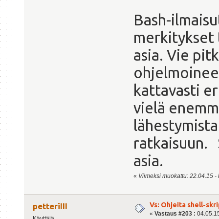
Bash-ilmaisu
merkitykset 
asia. Vie pit
ohjelmoineel
kattavasti e
vielä enemm
lähestymista
ratkaisuun. 
asia.
«
Viimeksi muokattu: 22.04.15 - k
Vs: Ohjeita shell-sk
petteriIII
«
Vastaus #203 :
04.05.15
Käyttäjä