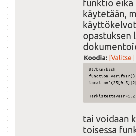
funktio eikä
käytetään, m
käyttökelvo
opastuksen l
dokumentoi
Koodia:
[Valitse]
#!/bin/bash
function verifyIP()
local o='(25[0-5]|2
TarkistettavaIP=1.2
tai voidaan k
toisessa fun