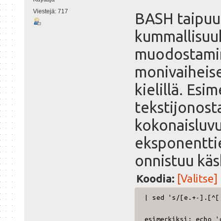
Viestejä: 717
BASH taipuu
kummallisuuk
muodostamin
monivaiheis
kielillä. Esi
tekstijonosta
kokonaisluvu
eksponenttie
onnistuu käs
Koodia:
[Valitse]
| sed 's/[e.+-].[^[
esimerkiksi: echo '