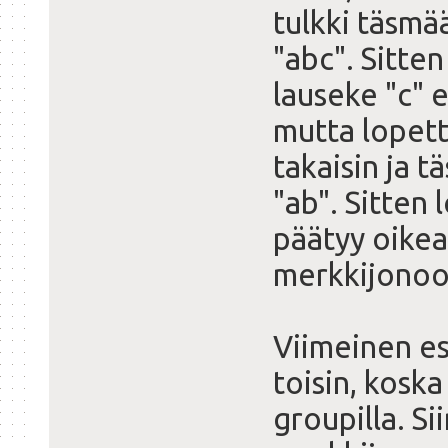
tulkki täsmä
"abc". Sitten
lauseke "c" 
mutta lopett
takaisin ja 
"ab". Sitten 
päätyy oikea
merkkijonoo
Viimeinen es
toisin, kosk
groupilla. Si