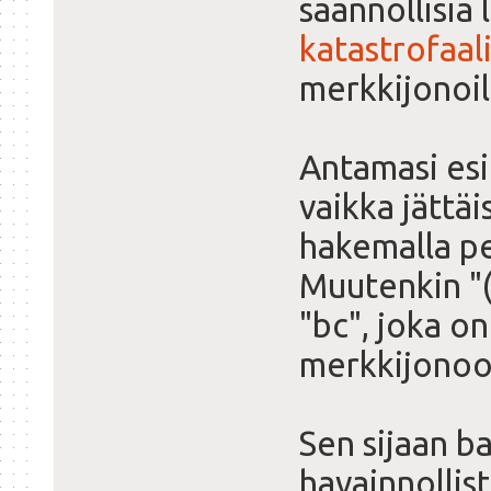
säännöllisiä 
katastrofaal
merkkijonoil
Antamasi esi
vaikka jättäi
hakemalla pe
Muutenkin "(
"bc", joka on
merkkijonoo
Sen sijaan b
havainnollist