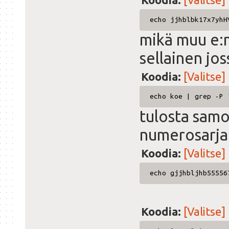
Koodia:
[Valitse]
echo jjhblbk17x7yhH
mikä muu e:n 
sellainen jos
Koodia:
[Valitse]
echo koe | grep -P 
tulosta sam
numerosarjat (
Koodia:
[Valitse]
echo gjjhbljhb55556
Koodia:
[Valitse]