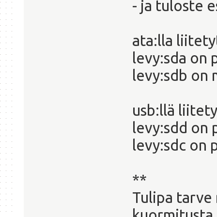
- ja tuloste 
ata:lla liitet
levy:sda on 
levy:sdb on
usb:llä liitet
levy:sdd on 
levy:sdc on 
**
Tulipa tarve
kuormitusta. 