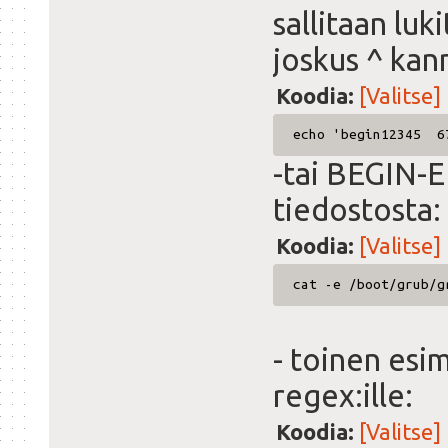
sallitaan luk
joskus ^ kan
Koodia:
[Valitse]
echo 'begin12345 6
-tai BEGIN-
tiedostosta:
Koodia:
[Valitse]
cat -e /boot/grub/
- toinen esi
regex:ille:
Koodia:
[Valitse]