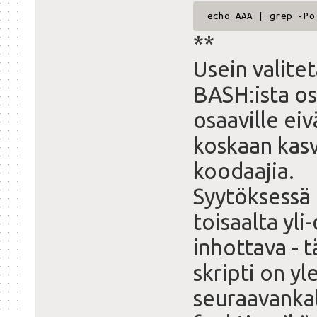
echo AAA | grep -Po
**
Usein valitet
BASH:ista osa
osaaville eivä
koskaan kas
koodaajia.
Syytöksessä 
toisaalta yl
inhottava -
skripti on y
seuraavankal