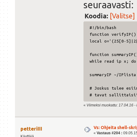
seuraavasti:
Koodia:
[Valitse]
#!/bin/bash
function verifyIP()
local o='(25[0-5]|2
function summaryIP(
while read ip x; do
summaryIP ~/IPlista
# Joskus tulee esii
# tavat sallittaisi
«
Viimeksi muokattu: 17.04.16 - kl
Vs: Ohjeita shell-sk
petteriIII
«
Vastaus #204 :
09.05.15
Käyttäjä