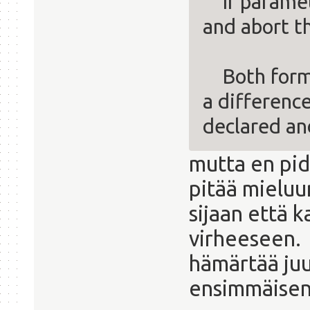
If paramete
and abort th
Both forms
a differenc
declared and
mutta en pid
pitää mieluum
sijaan että 
virheeseen. 
hämärtää juu
ensimmäisenä