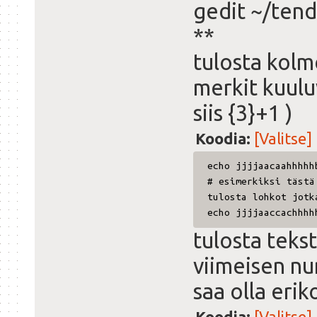
gedit ~/ten
**
tulosta kolm
merkit kuulu
siis {3}+1 )
Koodia:
[Valitse]
echo jjjjaacaahhhhh
# esimerkiksi tästä
tulosta lohkot jotk
echo jjjjaaccachhhh
tulosta teks
viimeisen nu
saa olla eri