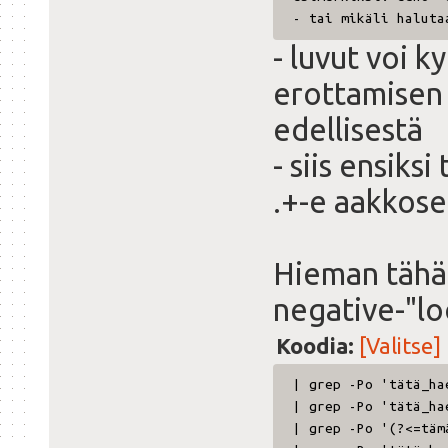
- tai mikäli haluta
- luvut voi k
erottamisen
edellisestä
- siis ensiks
.+-e aakkose
Hieman tähän
negative-"lo
Koodia:
[Valitse]
| grep -Po 'tätä_ha
| grep -Po 'tät
| grep -Po '(?<=täm