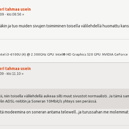
eri tahmaa usein
09 - klo:08.56 »
äkin ja tuo muiden sivujen toimiminen toisella välilehdellä huomattu kans.
Intel i3-6100U (4) @ 2.300GHz GPU: Intel® HD Graphics 520 GPU: NVIDIA GeFor
eri tahmaa usein
09 - klo:11.10 »
ii, niin toisella välilehdellä aukeaa silti muut sivustot normaalisti. Ja tämä 
lin ADSL-reititin ja Soneran 10Mbit/s yhteys sen perässä.
 että modeemina on soneran antama telewell...ja turussahan me molemmat loi