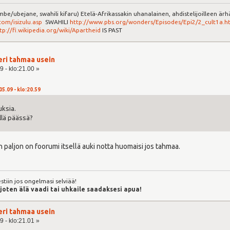
e/ubejane, swahili kifaru) Etelä-Afrikassakin uhanalainen, ahdistelijoilleen ärh
om/isizulu.asp
SWAHILI
http://www.pbs.org/wonders/Episodes/Epi2/2_cult1a.h
tp://fi.wikipedia.org/wiki/Apartheid
IS PAST
eri tahmaa usein
9 - klo:21.00 »
05.09 - klo:20.59
uksia.
llä päässä?
 paljon on foorumi itsellä auki notta huomaisi jos tahmaa.
stiin jos ongelmasi selviää!
 joten älä vaadi tai uhkaile saadaksesi apua!
eri tahmaa usein
9 - klo:21.01 »