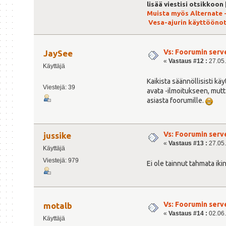
lisää viestisi otsikkoon
Muista myös Alternate 
Vesa-ajurin käyttööno
Vs: Foorumin serv
JaySee
«
Vastaus #12 :
27.05.
Käyttäjä
Kaikista säännöllisisti k
Viestejä: 39
avata -ilmoitukseen, mutta
asiasta foorumille.
Vs: Foorumin serv
jussike
«
Vastaus #13 :
27.05.
Käyttäjä
Viestejä: 979
Ei ole tainnut tahmata iki
Vs: Foorumin serv
motalb
«
Vastaus #14 :
02.06.
Käyttäjä