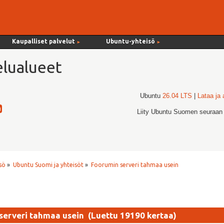
Kaupalliset palvelut
Ubuntu-yhteisö
►
►
lualueet
Ubuntu
26.04 LTS
|
Lataa ja
Liity Ubuntu Suomen seuraan
sö
»
Ubuntu Suomi ja yhteisöt
»
Foorumin serveri tahmaa usein
serveri tahmaa usein (Luettu 19190 kertaa)