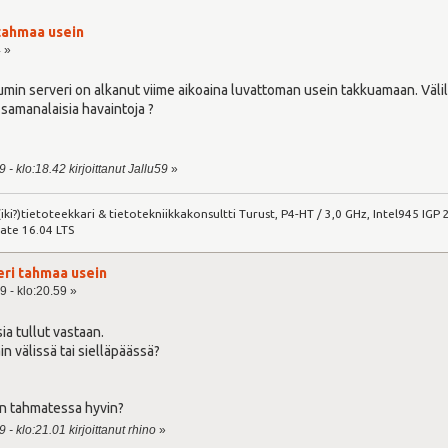
tahmaa usein
4 »
n serveri on alkanut viime aikoaina luvattoman usein takkuamaan. Välillä 
samanalaisia havaintoja ?
 - klo:18.42 kirjoittanut Jallu59
»
iki?)tietoteekkari & tietotekniikkakonsultti Turust, P4-HT / 3,0 GHz, Intel945 I
ate 16.04 LTS
eri tahmaa usein
9 - klo:20.59 »
ia tullut vastaan.
n välissä tai sielläpäässä?
än tahmatessa hyvin?
- klo:21.01 kirjoittanut rhino
»