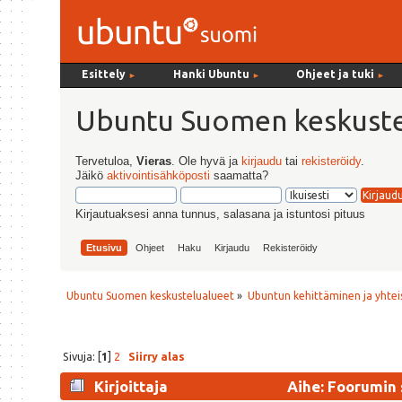
Esittely
Hanki Ubuntu
Ohjeet ja tuki
►
►
►
Ubuntu Suomen keskuste
Tervetuloa,
Vieras
. Ole hyvä ja
kirjaudu
tai
rekisteröidy
.
Jäikö
aktivointisähköposti
saamatta?
Kirjautuaksesi anna tunnus, salasana ja istuntosi pituus
Etusivu
Ohjeet
Haku
Kirjaudu
Rekisteröidy
Ubuntu Suomen keskustelualueet
»
Ubuntun kehittäminen ja yhtei
Sivuja: [
1
]
2
Siirry alas
Kirjoittaja
Aihe: Foorumin 