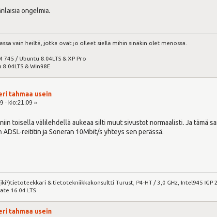
laisia ongelmia.
sa vain heiltä, jotka ovat jo olleet siellä mihin sinäkin olet menossa.
 745 / Ubuntu 8.04LTS & XP Pro
 8.04LTS & Win98E
eri tahmaa usein
9 - klo:21.09 »
, niin toisella välilehdellä aukeaa silti muut sivustot normaalisti. Ja täm
n ADSL-reititin ja Soneran 10Mbit/s yhteys sen perässä.
iki?)tietoteekkari & tietotekniikkakonsultti Turust, P4-HT / 3,0 GHz, Intel945 I
ate 16.04 LTS
eri tahmaa usein