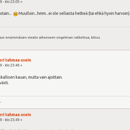
9 - klo:23.05 »
otain...
Muulloin...hmm...ei ole sellaista hetkeä (tai ehkä hyvin harvoin).
:
jun ensimmäisen viestin aiheeseen ongelman ratkettua, kiitos.
eri tahmaa usein
9 - klo:23.48 »
kallisen kauan, mutta vain ajoittain.
västi.
-
eri tahmaa usein
9 - klo:23.49 »