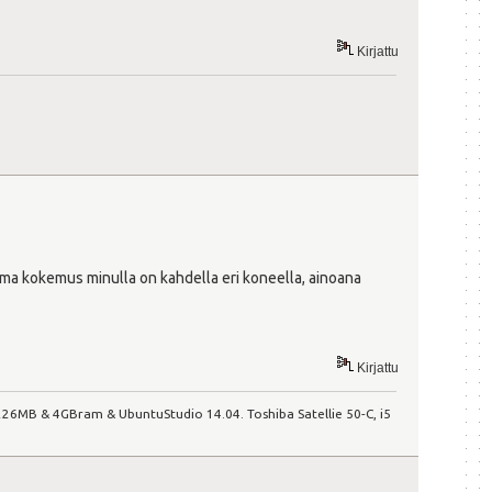
Kirjattu
ä sama kokemus minulla on kahdella eri koneella, ainoana
Kirjattu
GP 226MB & 4GBram & UbuntuStudio 14.04. Toshiba Satellie 50-C, i5