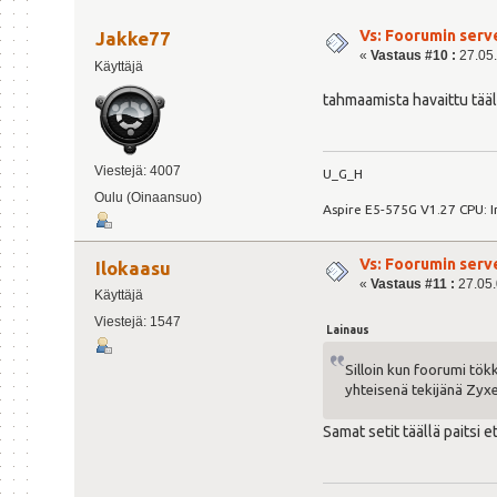
Vs: Foorumin serv
Jakke77
«
Vastaus #10 :
27.05.
Käyttäjä
tahmaamista havaittu tääl
Viestejä: 4007
U_G_H
Oulu (Oinaansuo)
Aspire E5-575G V1.27 CPU: 
Vs: Foorumin serv
Ilokaasu
«
Vastaus #11 :
27.05.
Käyttäjä
Viestejä: 1547
Lainaus
Silloin kun foorumi tökk
yhteisenä tekijänä Zyxe
Samat setit täällä paitsi