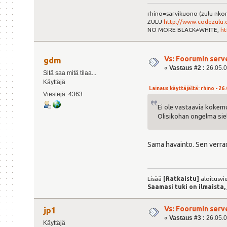
rhino=sarvikuono (zulu nkomb
ZULU
http://www.codezulu.c
NO MORE BLACK≠WHITE,
ht
Vs: Foorumin serv
gdm
«
Vastaus #2 :
26.05.0
Sitä saa mitä tilaa...
Käyttäjä
Lainaus käyttäjältä: rhino - 26.
Viestejä: 4363
Ei ole vastaavia kokem
Olisikohan ongelma sie
Sama havainto. Sen verran
Lisää
[Ratkaistu]
aloitusvie
Saamasi tuki on ilmaista,
Vs: Foorumin serv
jp1
«
Vastaus #3 :
26.05.0
Käyttäjä