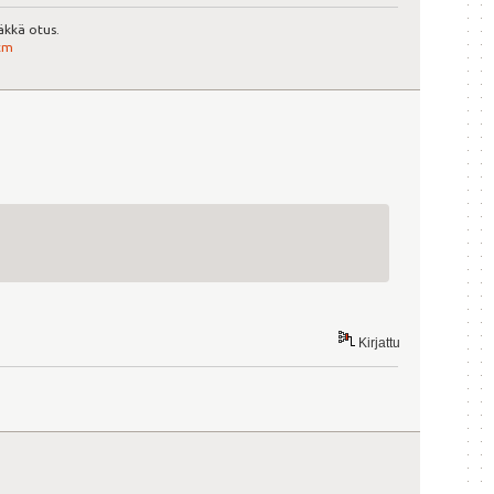
äkkä otus.
tm
Kirjattu