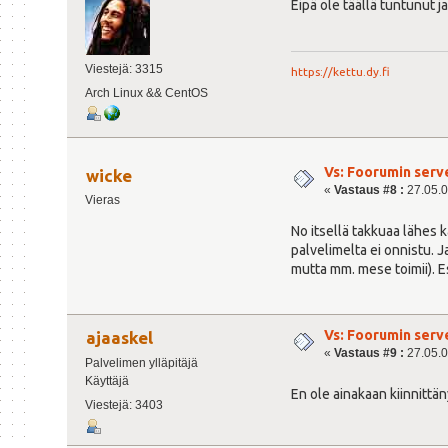
Eipä ole täällä tuntunut ja
Viestejä: 3315
https://kettu.dy.fi
Arch Linux && CentOS
Vs: Foorumin serv
wicke
«
Vastaus #8 :
27.05.0
Vieras
No itsellä takkuaa lähes 
palvelimelta ei onnistu. J
mutta mm. mese toimii). Es
Vs: Foorumin serv
ajaaskel
«
Vastaus #9 :
27.05.0
Palvelimen ylläpitäjä
Käyttäjä
En ole ainakaan kiinnittän
Viestejä: 3403