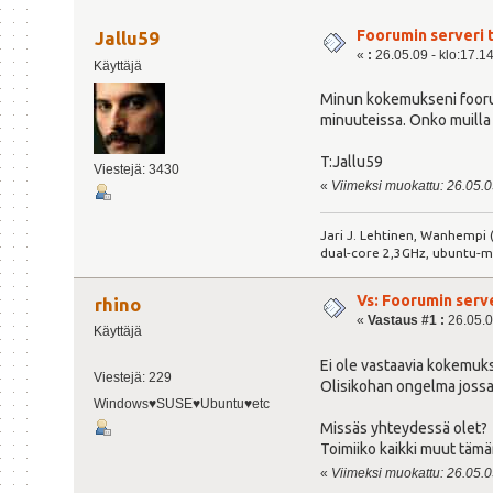
Foorumin serveri 
Jallu59
«
:
26.05.09 - klo:17.1
Käyttäjä
Minun kokemukseni foorumi
minuuteissa. Onko muilla 
T:Jallu59
Viestejä: 3430
«
Viimeksi muokattu: 26.05.09
Jari J. Lehtinen, Wanhempi (
dual-core 2,3GHz, ubuntu-m
Vs: Foorumin serv
rhino
«
Vastaus #1 :
26.05.0
Käyttäjä
Ei ole vastaavia kokemuks
Viestejä: 229
Olisikohan ongelma jossai
Windows♥SUSE♥Ubuntu♥etc
Missäs yhteydessä olet?
Toimiiko kaikki muut täm
«
Viimeksi muokattu: 26.05.09 