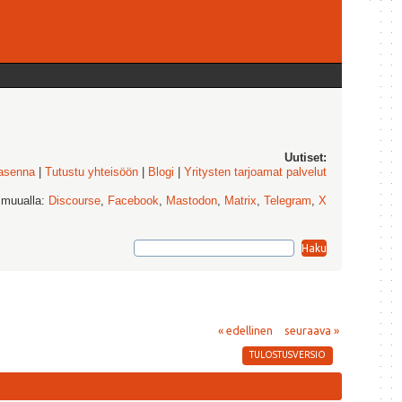
Uutiset:
 asenna
|
Tutustu yhteisöön
|
Blogi
|
Yritysten tarjoamat palvelut
 muualla:
Discourse
,
Facebook
,
Mastodon
,
Matrix
,
Telegram
,
X
« edellinen
seuraava »
TULOSTUSVERSIO