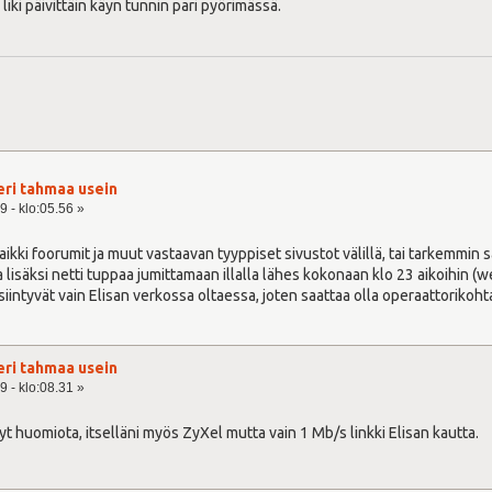
 liki päivittäin käyn tunnin pari pyörimässä.
eri tahmaa usein
9 - klo:05.56 »
kaikki foorumit ja muut vastaavan tyyppiset sivustot välillä, tai tarkemm
a lisäksi netti tuppaa jumittamaan illalla lähes kokonaan klo 23 aikoihin (w
iintyvät vain Elisan verkossa oltaessa, joten saattaa olla operaattorikoht
eri tahmaa usein
9 - klo:08.31 »
yt huomiota, itselläni myös ZyXel mutta vain 1 Mb/s linkki Elisan kautta.