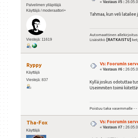
«
Vastaus #5 :
26.05.0
Palvelimen ylläpitäjä
Käyttäjä / moderaattori+
Tahmaa, kun veli latailee j
Automaattinen allekirjoitus
Viestejä: 11619
Lisäisitkö
[RATKAISTU]
ket
Vs: Foorumin serv
Ryppy
«
Vastaus #6 :
26.05.0
Käyttäjä
Viestejä: 837
Kyllä joskus odotuttaa tus
Useimmiten toimii kiitettä
Poistuu taka vasemmalle - - 
Vs: Foorumin serv
Tha-Fox
«
Vastaus #7 :
26.05.0
Käyttäjä