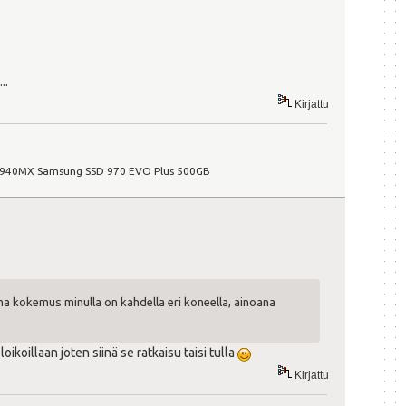
..
Kirjattu
ce 940MX Samsung SSD 970 EVO Plus 500GB
sama kokemus minulla on kahdella eri koneella, ainoana
koillaan joten siinä se ratkaisu taisi tulla
Kirjattu