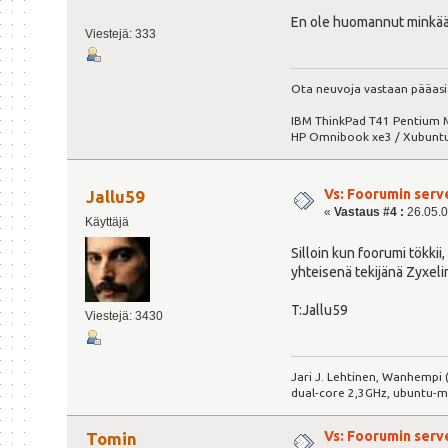
En ole huomannut minkään
Viestejä: 333
Ota neuvoja vastaan pääasias
IBM ThinkPad T41 Pentium M
HP Omnibook xe3 / Xubuntu
Vs: Foorumin serv
Jallu59
«
Vastaus #4 :
26.05.0
Käyttäjä
Silloin kun foorumi tökkii
yhteisenä tekijänä Zyxeli
T:Jallu59
Viestejä: 3430
Jari J. Lehtinen, Wanhempi (
dual-core 2,3GHz, ubuntu-m
Vs: Foorumin serv
Tomin