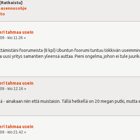
 [Ratkaistu]
-asennusohje
tto
eri tahmaa usein
09 - klo:11.26 »
äyttämistäni foorumeista (8 kpl) Ubuntun foorumi tuntuu tökkivän useimmin. 
 uusi yritys samantien yleensä auttaa. Pieni ongelma, johon ei tule juurik
eri tahmaa usein
09 - klo:12.16 »
nä - ainakaan niin että muistaisin. Tällä hetkellä on 20 megan putki, mutta
eri tahmaa usein
09 - klo:21.42 »