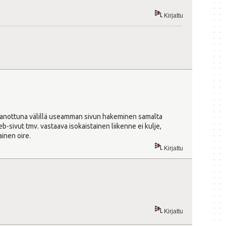
Kirjattu
in sanottuna välillä useamman sivun hakeminen samalta
eb-sivut tmv. vastaava isokaistainen liikenne ei kulje,
ainen oire.
Kirjattu
Kirjattu