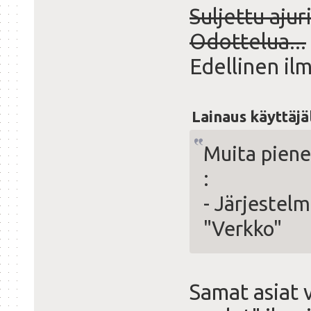
Suljettu ajur
Odottelua...
Edellinen il
Lainaus käyttäjä
Muita pienem
:
- Järjestelm
"Verkko"
Samat asiat 