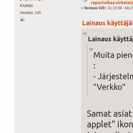
raportoikaa virheist
Käyttäjä
«
Vastaus #29 :
31.10.08 - klo:2
Viestejä: 100
Lainaus käyttäjäl
Lainaus käyttä
Muita piene
:
- Järjeste
"Verkko"
Samat asiat
applet" ikon