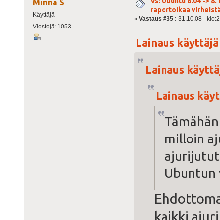
Vs: Ubuntu 8.04 -> 8.1
Minna S
raportoikaa virheist
Käyttäjä
«
Vastaus #35 :
31.10.08 - klo:2
Viestejä: 1053
Lainaus käyttäjäl
Lainaus käyttäjä
Lainaus käytt
Tämähän 
milloin aj
ajurijutu
Ubuntun v
Ehdottomas
kaikki ajur