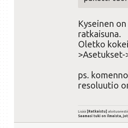
Kyseinen on 
ratkaisuna.
Oletko kokei
>Asetukset-
ps. komenn
resoluutio o
Lisää
[Ratkaistu]
aloitusviesti
Saamasi tuki on ilmaista, jo