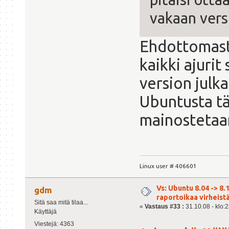
vakaan vers
Ehdottomasti
kaikki ajurit
version julk
Ubuntusta tä
mainostetaa
Linux user # 406601
Vs: Ubuntu 8.04 -> 8.1
gdm
raportoikaa virheist
Sitä saa mitä tilaa...
«
Vastaus #33 :
31.10.08 - klo:2
Käyttäjä
Viestejä: 4363