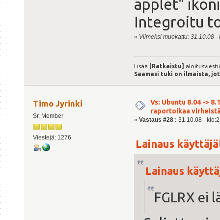
applet" ikon
Integroitu t
«
Viimeksi muokattu: 31.10.08 - 
Lisää
[Ratkaistu]
aloitusviesti
Saamasi tuki on ilmaista, jo
Vs: Ubuntu 8.04 -> 8.1
Timo Jyrinki
raportoikaa virheist
Sr. Member
«
Vastaus #28 :
31.10.08 - klo:2
Viestejä: 1276
Lainaus käyttäjäl
Lainaus käyttäj
FGLRX ei 