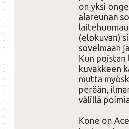
on yksi onge
alareunan so
laitehuomaut
(elokuvan) s
sovelmaan ja
Kun poistan 
kuvakkeen k
mutta myöski
perään, ilma
välillä poimi
Kone on Ace