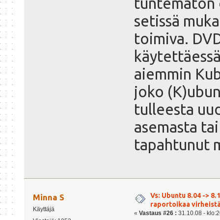
tuntematon d
setissä muka
toimiva. DVD
käytettäessä 
aiemmin Kubu
joko (K)ubunt
tulleesta uu
asemasta tai
tapahtunut 
Vs: Ubuntu 8.04 -> 8.1
Minna S
raportoikaa virheist
Käyttäjä
«
Vastaus #26 :
31.10.08 - klo:2