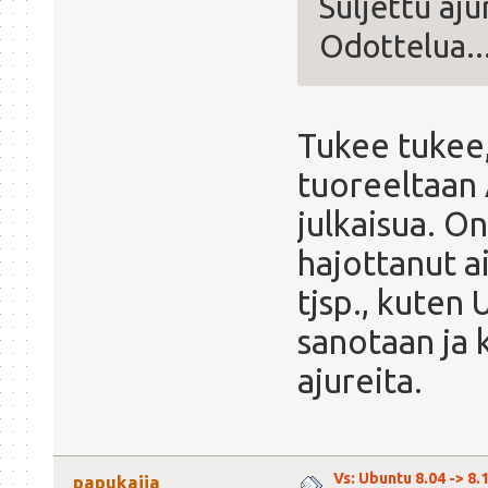
Suljettu aju
Odottelua..
Tukee tukee,
tuoreeltaan 
julkaisua. O
hajottanut a
tjsp., kuten
sanotaan ja
ajureita.
Vs: Ubuntu 8.04 -> 8.1
papukaija