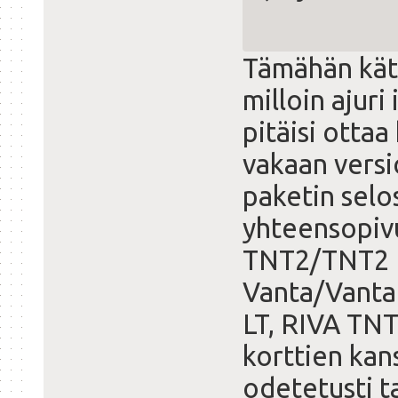
Tämähän kät
milloin ajuri
pitäisi otta
vakaan versi
paketin selo
yhteensopiv
TNT2/TNT2 P
Vanta/Vanta
LT, RIVA TN
korttien kan
odetetusti ta