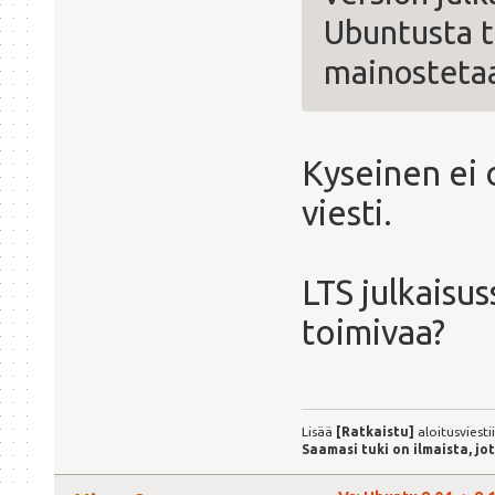
Ubuntusta t
mainostetaa
Kyseinen ei 
viesti.
LTS julkaisus
toimivaa?
Lisää
[Ratkaistu]
aloitusviesti
Saamasi tuki on ilmaista, jo