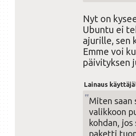
Nyt on kysees
Ubuntu ei te
ajurille, sen
Emme voi kui
päivityksen j
Lainaus käyttäjä
Miten saan 
valikkoon p
kohdan, jos 
paketti tuon