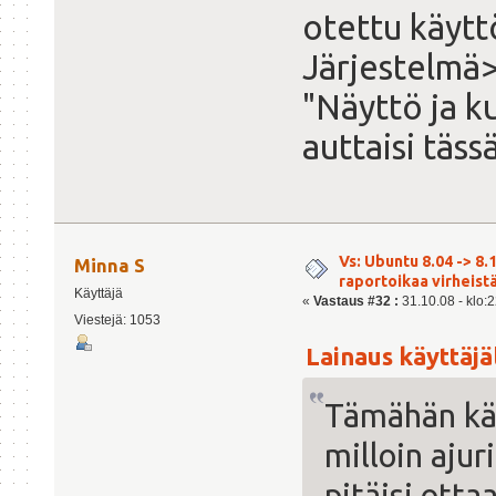
otettu käytt
Järjestelmä>
"Näyttö ja k
auttaisi täss
Vs: Ubuntu 8.04 -> 8.1
Minna S
raportoikaa virheist
Käyttäjä
«
Vastaus #32 :
31.10.08 - klo:2
Viestejä: 1053
Lainaus käyttäjäl
Tämähän kä
milloin ajur
pitäisi ott