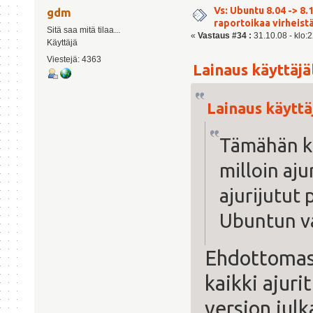
Vs: Ubuntu 8.04 -> 8.1
gdm
raportoikaa virheist
Sitä saa mitä tilaa...
«
Vastaus #34 :
31.10.08 - klo:2
Käyttäjä
Viestejä: 4363
Lainaus käyttäjält
Lainaus käyttäj
Tämähän kä
milloin aju
ajurijutut 
Ubuntun va
Ehdottomast
kaikki ajuri
version jul