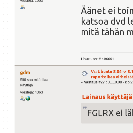
Viestejä: 1053
Äänet ei toim
katsoa dvd l
mitä tähän 
Linux user # 406601
Vs: Ubuntu 8.04 -> 8.1
gdm
raportoikaa virheist
Sitä saa mitä tilaa...
«
Vastaus #27 :
31.10.08 - klo:2
Käyttäjä
Viestejä: 4363
Lainaus käyttäjäl
FGLRX ei l