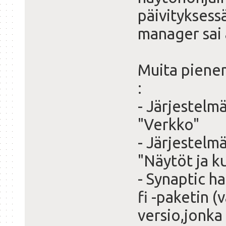
päivityksess
manager sai 
Muita pienem
:
- Järjestelm
"Verkko"
- Järjestelm
"Näytöt ja k
- Synaptic h
fi -paketin (
versio,jonka