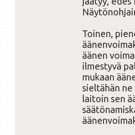
jäätyy, edes
Näytönohjai
Toinen, pie
äänenvoimak
äänen voimak
ilmestyvä pal
mukaan äänet
sieltähän ne
laitoin sen
säätönamiska
äänenvoimakk