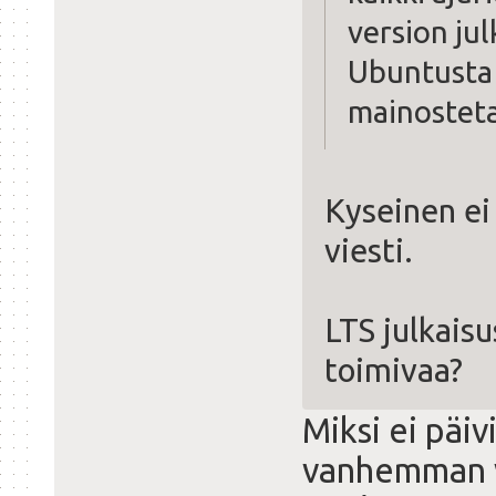
version ju
Ubuntusta 
mainosteta
Kyseinen ei 
viesti.
LTS julkaisu
toimivaa?
Miksi ei päiv
vanhemman ve