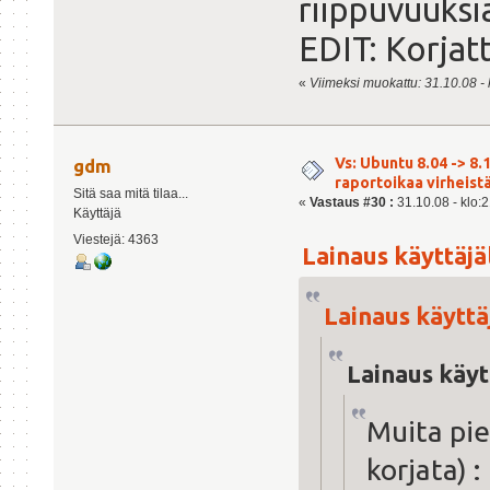
riippuvuuksi
EDIT: Korjat
«
Viimeksi muokattu: 31.10.08 - k
Vs: Ubuntu 8.04 -> 8.1
gdm
raportoikaa virheist
Sitä saa mitä tilaa...
«
Vastaus #30 :
31.10.08 - klo:2
Käyttäjä
Viestejä: 4363
Lainaus käyttäjäl
Lainaus käyttäj
Lainaus käyt
Muita pie
korjata) :