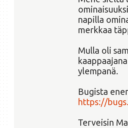
ominaisuuksii
napilla omin
merkkaa täpp
Mulla oli sa
kaappaajana o
ylempanä.
Bugista ene
https://bug
Terveisin M