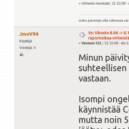
«
Viimeksi muokattu: 31.10.08 -
onko parempi olla oikeassa vai 
Vs: Ubuntu 8.04 -> 8.1
JmoV94
raportoikaa virheist
Käyttäjä
«
Vastaus #21 :
31.10.08 - klo:1
Viestejä: 4
Minun päivit
suhteellisen
vastaan.
Isompi ongel
käynnistää Co
mutta noin 5m