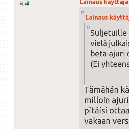
Lainaus käyttäjäl
Lainaus käyttäj
Suljetuille
vielä julka
beta-ajuri 
(Ei yhteen
Tämähän kä
milloin ajur
pitäisi ott
vakaan vers