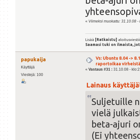
beta-ajuri on
yhteensopiva
«
Viimeksi muokattu: 31.10.08 - 
Lisää
[Ratkaistu]
aloitusviesti
Saamasi tuki on ilmaista, jo
Vs: Ubuntu 8.04 -> 8.1
papukaija
raportoikaa virheist
Käyttäjä
«
Vastaus #31 :
31.10.08 - klo:2
Viestejä: 100
Lainaus käyttäjäl
Suljetuille 
vielä julkai
beta-ajuri o
(Ei yhteens