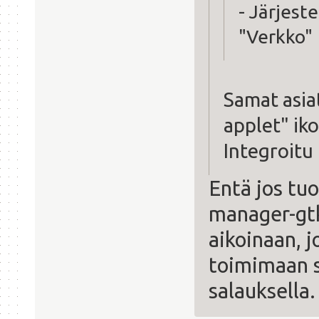
- Järjest
"Verkko"
Samat asia
applet" iko
Integroitu 
Entä jos tuo
manager-gtk
aikoinaan, j
toimimaan s
salauksella.