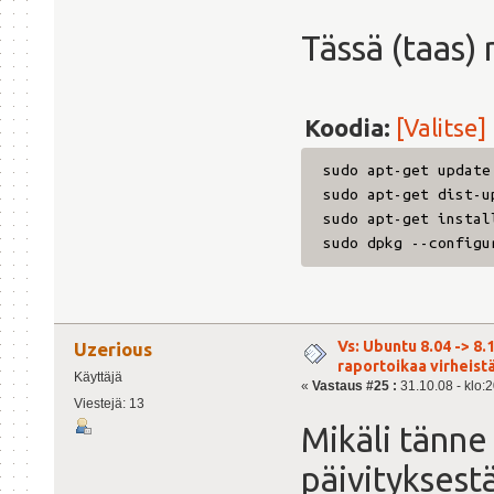
Tässä (taas
Koodia:
[Valitse]
sudo apt-get update
sudo apt-get dist-u
sudo apt-get instal
sudo dpkg --configu
Vs: Ubuntu 8.04 -> 8.1
Uzerious
raportoikaa virheist
Käyttäjä
«
Vastaus #25 :
31.10.08 - klo:2
Viestejä: 13
Mikäli tänne
päivityksestä