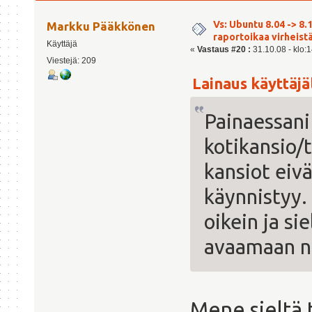
kertaa)
Vs: Ubuntu 8.04 -> 8.1
Markku Pääkkönen
raportoikaa virheist
Käyttäjä
«
Vastaus #20 :
31.10.08 - klo:1
Viestejä: 209
Lainaus käyttäjäl
Painaessani 
kotikansio/
kansiot eiv
käynnistyy.
oikein ja si
avaamaan n
Mene sieltä 