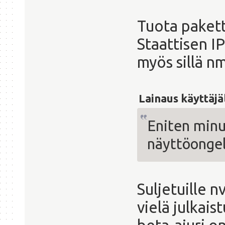
Tuota pakett
Staattisen I
myös sillä nm
Lainaus käyttäjä
Eniten minu
näyttöonge
Suljetuille n
vielä julkaist