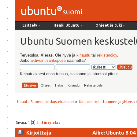
Esittely
Hanki Ubuntu
Ohjeet ja tuki
►
►
►
Ubuntu Suomen keskustel
Tervetuloa,
Vieras
. Ole hyvä ja
kirjaudu
tai
rekisteröidy
.
Jäikö
aktivointisähköposti
saamatta?
Kirjautuaksesi anna tunnus, salasana ja istuntosi pituus
Etusivu
Ohjeet
Haku
Kirjaudu
Rekisteröidy
Ubuntu Suomen keskustelualueet
»
Ubuntun kehittäminen ja yhteisö
Sivuja:
1
[
2
]
3
Siirry alas
Kirjoittaja
Aihe: Ubuntu 8.04 