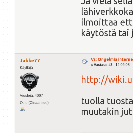
Ja vielä sell
lähiverkkoka
ilmoittaa et
käytöstä tai 
Vs: Ongelmia intern
Jakke77
«
Vastaus #3 :
12.05.08 - 
Käyttäjä
http://wiki.
Viestejä: 4007
tuolla tuosta
Oulu (Oinaansuo)
muutakin jutt