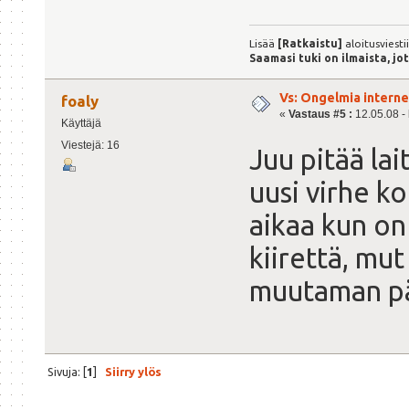
Lisää
[Ratkaistu]
aloitusviesti
Saamasi tuki on ilmaista, jo
Vs: Ongelmia intern
foaly
«
Vastaus #5 :
12.05.08 - 
Käyttäjä
Viestejä: 16
Juu pitää lai
uusi virhe k
aikaa kun on
kiirettä, mut
muutaman päi
Sivuja: [
1
]
Siirry ylös