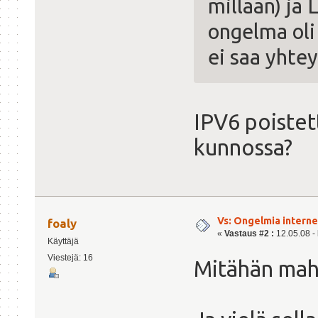
millään) ja 
ongelma oli
ei saa yhtey
IPV6 poistett
kunnossa?
Vs: Ongelmia intern
foaly
«
Vastaus #2 :
12.05.08 - 
Käyttäjä
Viestejä: 16
Mitähän mahd