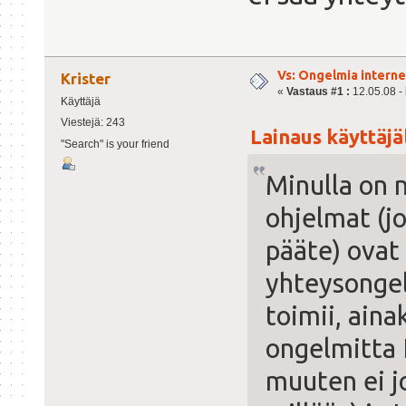
Vs: Ongelmia intern
Krister
«
Vastaus #1 :
12.05.08 - 
Käyttäjä
Viestejä: 243
Lainaus käyttäjäl
"Search" is your friend
Minulla on 
ohjelmat (j
pääte) ovat
yhteysongel
toimii, ain
ongelmitta 
muuten ei j