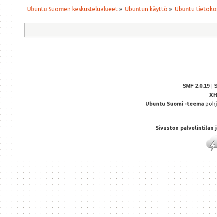
Ubuntu Suomen keskustelualueet
»
Ubuntun käyttö
»
Ubuntu tietoko
SMF 2.0.19
|
X
Ubuntu Suomi -teema
poh
Sivuston palvelintilan