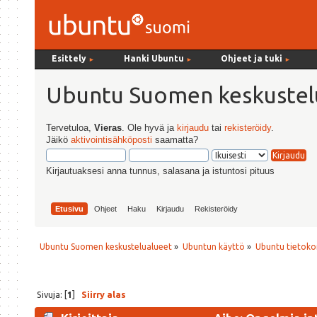
Esittely
Hanki Ubuntu
Ohjeet ja tuki
►
►
►
Ubuntu Suomen keskustel
Tervetuloa,
Vieras
. Ole hyvä ja
kirjaudu
tai
rekisteröidy
.
Jäikö
aktivointisähköposti
saamatta?
Kirjautuaksesi anna tunnus, salasana ja istuntosi pituus
Etusivu
Ohjeet
Haku
Kirjaudu
Rekisteröidy
Ubuntu Suomen keskustelualueet
»
Ubuntun käyttö
»
Ubuntu tietoko
Sivuja: [
1
]
Siirry alas