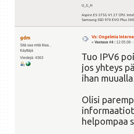
U_G_H
Aspire E5-575G V1.27 CPU: Int
Samsung SSD 970 EVO Plus 50
Vs: Ongelmia intern
gdm
«
Vastaus #4 :
12.05.08 - 
Sitä saa mitä tilaa...
Käyttäjä
Tuo IPV6 pois
Viestejä: 4363
jos yhteys pä
ihan muualla
Olisi parempi
informaatiota
helpompaa se