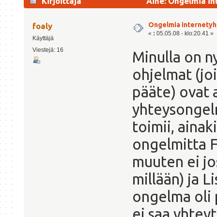
Kirjoittaja
Aihe: Ongelmia in
Ongelmia internety
foaly
«
:
05.05.08 - klo:20.41 »
Käyttäjä
Viestejä: 16
Minulla on 
ohjelmat (jo
pääte) ovat 
yhteysongelm
toimii, aina
ongelmitta F
muuten ei jo
millään) ja L
ongelma oli 
ei saa yhteyt