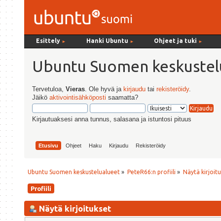
Esittely
Hanki Ubuntu
Ohjeet ja tuki
►
►
►
Ubuntu Suomen keskustel
Tervetuloa,
Vieras
. Ole hyvä ja
kirjaudu
tai
rekisteröidy
.
Jäikö
aktivointisähköposti
saamatta?
Kirjautuaksesi anna tunnus, salasana ja istuntosi pituus
Etusivu
Ohjeet
Haku
Kirjaudu
Rekisteröidy
Ubuntu Suomen keskustelualueet
»
PeteR66:n profiili
»
Näytä kirjoit
Profiili
Näytä kirjoitukset