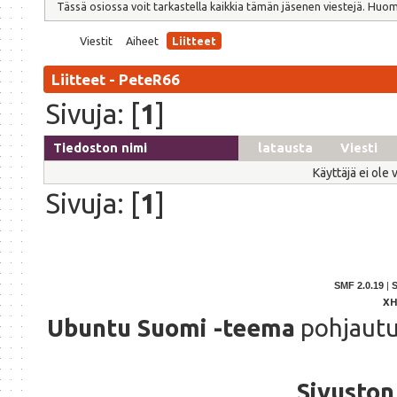
Tässä osiossa voit tarkastella kaikkia tämän jäsenen viestejä. Huomaa,
Viestit
Aiheet
Liitteet
Liitteet - PeteR66
Sivuja: [
1
]
Tiedoston nimi
latausta
Viesti
Käyttäjä ei ole 
Sivuja: [
1
]
SMF 2.0.19
|
X
Ubuntu Suomi -teema
pohjaut
Sivuston 