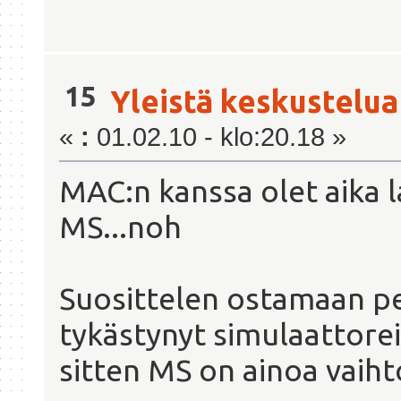
15
Yleistä keskustelua
«
:
01.02.10 - klo:20.18 »
MAC:n kanssa olet aika l
MS...noh
Suosittelen ostamaan pel
tykästynyt simulaattorei
sitten MS on ainoa vaih