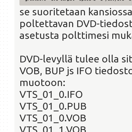
se suoritetaan kansiossa
poltettavan DVD-tiedos
asetusta polttimesi muk
DVD-levyllä tulee olla s
VOB, BUP js IFO tiedost
muotoon:
VTS_01_0.IFO
VTS_01_0.PUB
VTS_01_0.VOB
VTS_01_1.VOB