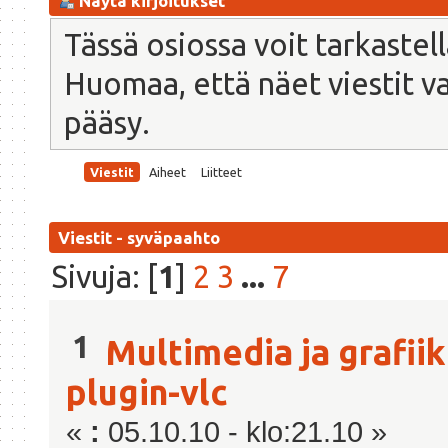
Näytä kirjoitukset
Tässä osiossa voit tarkastel
Huomaa, että näet viestit vain
pääsy.
Viestit
Aiheet
Liitteet
Viestit - syväpaahto
Sivuja: [
1
]
2
3
...
7
1
Multimedia ja grafii
plugin-vlc
«
:
05.10.10 - klo:21.10 »