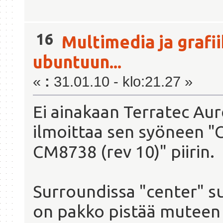
16
Multimedia ja grafi
ubuntuun...
«
:
31.01.10 - klo:21.27 »
Ei ainakaan Terratec Aur
ilmoittaa sen syöneen "C
CM8738 (rev 10)" piirin.
Surroundissa "center" su
on pakko pistää muteen t