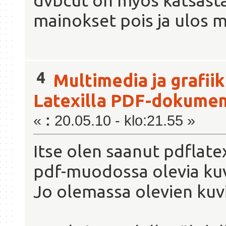
dvbcut on myös katsasta
mainokset pois ja ulos
4
Multimedia ja grafii
Latexilla PDF-dokumen
«
:
20.05.10 - klo:21.55 »
Itse olen saanut pdflate
pdf-muodossa olevia kuvi
Jo olemassa olevien kuvi