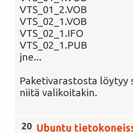
VTS_01_2.VOB
VTS_02_1.VOB
VTS_02_1.IFO
VTS_02_1.PUB
jne...
Paketivarastosta löytyy 
niitä valikoitakin.
20
Ubuntu tietokoneis