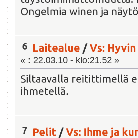
Ongelmia winen ja näytön
6
Laitealue
/
Vs: Hyvin
«
:
22.03.10 - klo:21.52 »
Siltaavalla reitittimellä 
ihmetellä.
7
Pelit
/
Vs: Ihme ja k