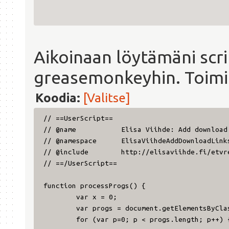
Aikoinaan löytämäni scrip
greasemonkeyhin. Toimii 
Koodia:
[Valitse]
// ==UserScript==
// @name Elisa Viihde: Add download li
// @namespace ElisaViihdeAddDownloadLinks
// @include http://elisaviihde.fi/etvrec
// ==/UserScript==
function processProgs() {
var x = 0;
var progs = document.getElementsByCla
for (var p=0; p < progs.length; p++) 