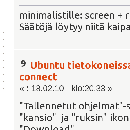
minimalistille: screen + 
Säätöjä löytyy niitä kaipa
9
Ubuntu tietokoneiss
connect
«
:
18.02.10 - klo:20.33 »
"Tallennetut ohjelmat"-siv
"kansio"- ja "ruksin"-ikon
"Download".