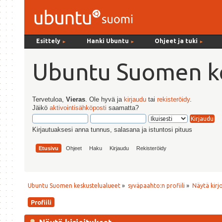
Esittely
Hanki Ubuntu
Ohjeet ja tuki
►
►
►
Ubuntu Suomen ke
Tervetuloa,
Vieras
. Ole hyvä ja
kirjaudu
tai
rekisteröidy
.
Jäikö
aktivointisähköposti
saamatta?
Kirjautuaksesi anna tunnus, salasana ja istuntosi pituus
Etusivu
Ohjeet
Haku
Kirjaudu
Rekisteröidy
Ubuntu Suomen keskustelualueet
»
syväpaahto:n profiili
»
Näytä kirj
Profiili