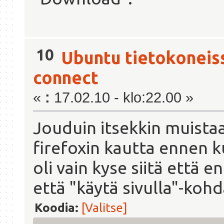
10
Ubuntu tietokoneis
connect
«
:
17.02.10 - klo:22.00 »
Jouduin itsekkin muista
firefoxin kautta ennen ku
oli vain kyse siitä että e
että "käytä sivulla"-kohd
Koodia:
[Valitse]