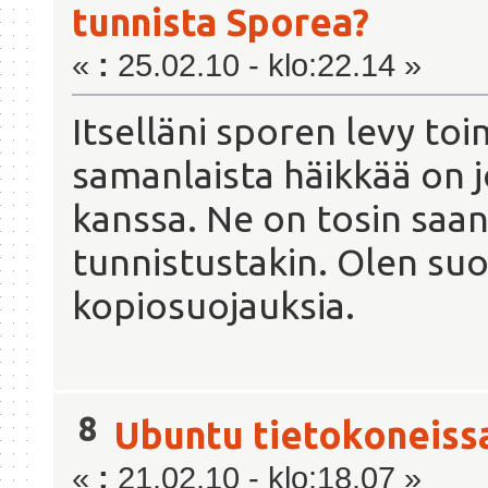
tunnista Sporea?
«
:
25.02.10 - klo:22.14 »
Itselläni sporen levy to
samanlaista häikkää on j
kanssa. Ne on tosin saan
tunnistustakin. Olen suo
kopiosuojauksia.
8
Ubuntu tietokoneiss
«
:
21.02.10 - klo:18.07 »