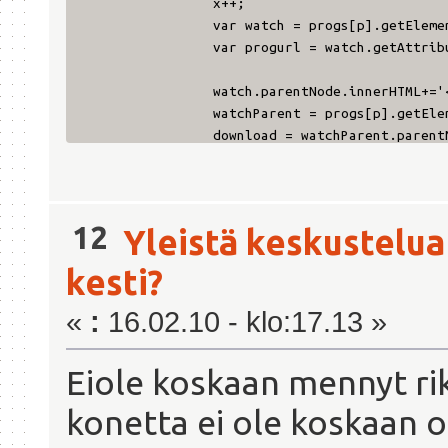
x++;
var watch = progs[p].getEleme
var progurl = watch.getAttrib
watch.parentNode.innerHTML+='
watchParent = progs[p].getEle
download = watchParent.parent
//xmlHttp = new XMLHttpReques
//xmlHttp.onreadystatechange 
//xmlHttp.open( "GET", Url, t
//xmlHttp.send( null );
12
Yleistä keskustelua
download.setAttribute('onclic
/*
kesti?
GM_xmlhttpRequest ({
method: 'GET'
«
:
16.02.10 - klo:17.13 »
url: 'http://
onload: funct
Eiole koskaan mennyt rikk
var u
if (u
konetta ei ole koskaan o
}