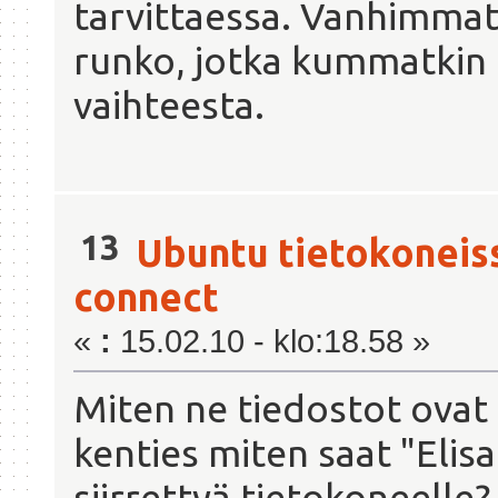
tarvittaessa. Vanhimmat 
}
});
runko, jotka kummatkin
*/
vaihteesta.
}
}
processProgs();
13
Ubuntu tietokoneis
connect
«
:
15.02.10 - klo:18.58 »
Miten ne tiedostot ovat
kenties miten saat "Elis
siirrettyä tietokoneelle?