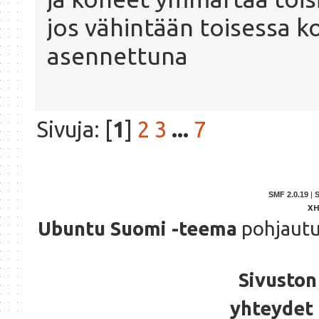
jos vähintään toisessa k
asennettuna
Sivuja: [
1
]
2
3
...
7
SMF 2.0.19
|
X
Ubuntu Suomi -teema
pohjaut
Sivuston 
yhteydet 