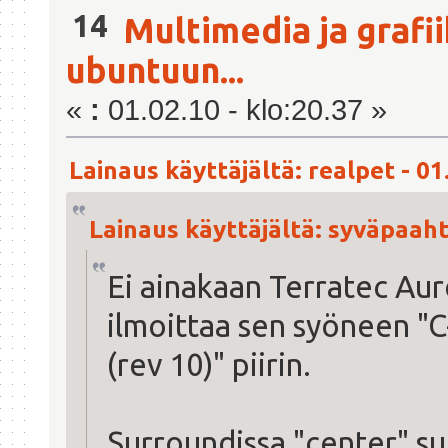
14
Multimedia ja grafi
ubuntuun...
«
:
01.02.10 - klo:20.37 »
Lainaus käyttäjältä: realpet - 01
Lainaus käyttäjältä: syväpaahto
Ei ainakaan Terratec Aur
ilmoittaa sen syöneen "
(rev 10)" piirin.
Surroundissa "center" suh