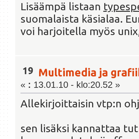
Lisäämpä listaan
typesp
suomalaista käsialaa. Eu
voi harjoitella myös unix
19
Multimedia ja grafi
«
:
13.01.10 - klo:20.52 »
Allekirjoittaisin vtp:n o
sen lisäksi kannattaa tu