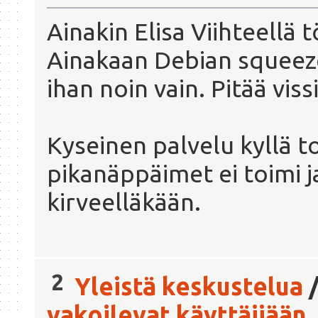
Ainakin Elisa Viihteellä
Ainakaan Debian squeez
ihan noin vain. Pitää viss
Kyseinen palvelu kyllä t
pikanäppäimet ei toimi j
kirveelläkään.
2
Yleistä keskustelua
vakoilevat käyttäjiään