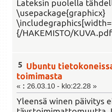
Lateksin puolella tähdel
\usepackage{graphicx}
\includegraphics[widt
{/HAKEMISTO/KUVA.pdf
5
Ubuntu tietokoneiss
toimimasta
«
:
26.03.10 - klo:22.28 »
Yleensä winen päivitys e
täystoimimattomuutta. 