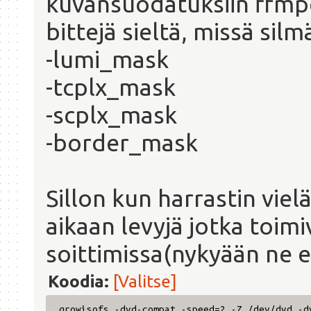
kuvansuodatuksiin ffmpe
bittejä sieltä, missä sil
-lumi_mask
-tcplx_mask
-scplx_mask
-border_mask
Sillon kun harrastin vielä
aikaan levyjä jotka toimi
soittimissa(nykyään ne ei
Koodia:
[Valitse]
growisofs -dvd-compat -speed=2 -Z /dev/dvd -d