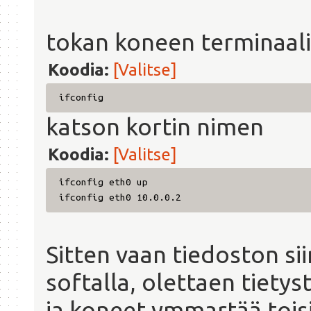
tokan koneen terminaaliin
Koodia:
[Valitse]
ifconfig
katson kortin nimen
Koodia:
[Valitse]
ifconfig eth0 up
ifconfig eth0 10.0.0.2
Sitten vaan tiedoston si
softalla, olettaen tiety
ja koneet ymmartää toisi