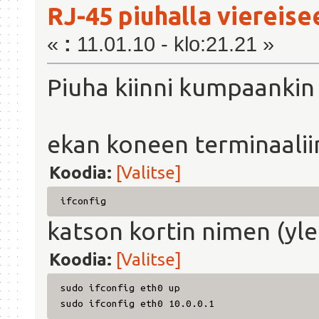
RJ-45 piuhalla viereis
«
:
11.01.10 - klo:21.21 »
Piuha kiinni kumpaanki
ekan koneen terminaaliin 
Koodia:
[Valitse]
ifconfig
katson kortin nimen (yl
Koodia:
[Valitse]
sudo ifconfig eth0 up
sudo ifconfig eth0 10.0.0.1