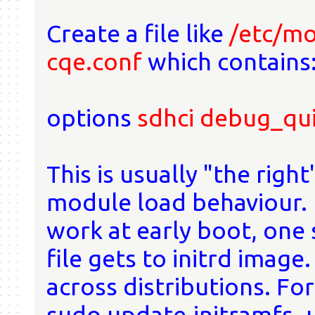
Create a file like
/etc/mo
cqe.conf
which contains
options
sdhci debug_qu
This is usually "the rig
module load behaviour. H
work at early boot, one
file gets to initrd image
across distributions. Fo
sudo update-initramfs -u 