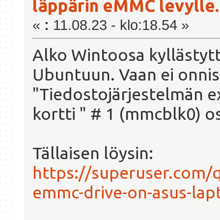
läppärin eMMC levylle.
«
:
11.08.23 - klo:18.54 »
Alko Wintoosa kyllästyt
Ubuntuun. Vaan ei onnist
"Tiedostojärjestelmän e
kortti " # 1 (mmcblk0) os
Tällaisen löysin:
https://superuser.com/
emmc-drive-on-asus-lap