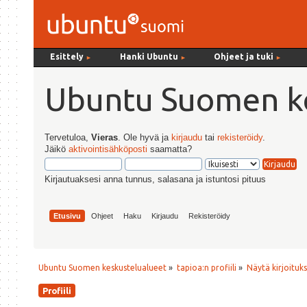
Esittely
Hanki Ubuntu
Ohjeet ja tuki
►
►
►
Ubuntu Suomen ke
Tervetuloa,
Vieras
. Ole hyvä ja
kirjaudu
tai
rekisteröidy
.
Jäikö
aktivointisähköposti
saamatta?
Kirjautuaksesi anna tunnus, salasana ja istuntosi pituus
Etusivu
Ohjeet
Haku
Kirjaudu
Rekisteröidy
Ubuntu Suomen keskustelualueet
»
tapioa:n profiili
»
Näytä kirjoituk
Profiili