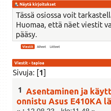
Näytä kirjoitukset
Tässä osiossa voit tarkastel
Huomaa, että näet viestit vain
pääsy.
Viestit
Aiheet
Liitteet
Viestit - tapioa
Sivuja: [
1
]
1
Asentaminen ja käyt
onnistu Asus E410KA l