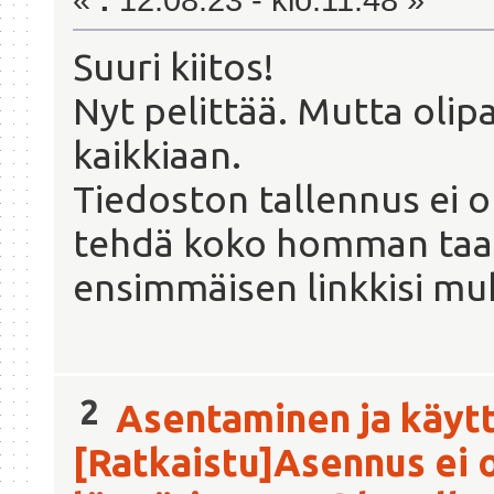
«
:
12.08.23 - klo:11.48 »
Suuri kiitos!
Nyt pelittää. Mutta olip
kaikkiaan.
Tiedoston tallennus ei o
tehdä koko homman taas 
ensimmäisen linkkisi mu
2
Asentaminen ja käyt
[Ratkaistu]Asennus ei 