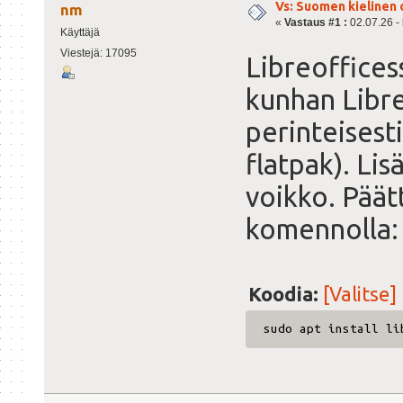
Vs: Suomen kielinen 
nm
«
Vastaus #1 :
02.07.26 - 
Käyttäjä
Viestejä: 17095
Libreoffices
kunhan Libr
perinteisesti
flatpak). Lis
voikko. Päät
komennolla:
Koodia:
[Valitse]
sudo apt install li