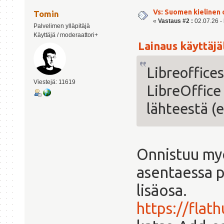
Vs: Suomen kielinen 
Tomin
«
Vastaus #2 :
02.07.26 - 
Palvelimen ylläpitäjä
Käyttäjä / moderaattori+
Lainaus käyttäjäl
Libreoffice
Viestejä: 11619
LibreOffice
lähteestä (e
Onnistuu myö
asentaessa p
lisäosa.
https://flat