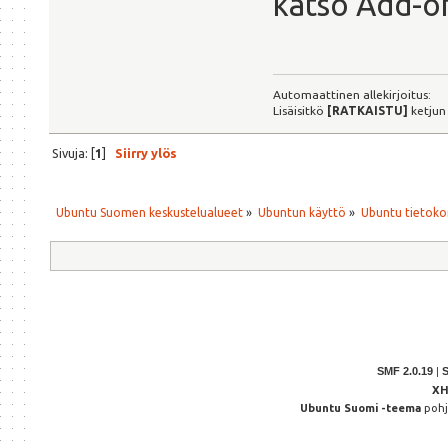
katso Add-o
Automaattinen allekirjoitus:
Lisäisitkö
[RATKAISTU]
ketjun
Sivuja: [
1
]
Siirry ylös
Ubuntu Suomen keskustelualueet
»
Ubuntun käyttö
»
Ubuntu tietoko
SMF 2.0.19
|
X
Ubuntu Suomi -teema
poh