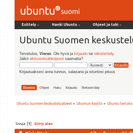
Esittely
Hanki Ubuntu
Ohjeet ja tuki
►
►
►
Ubuntu Suomen keskustel
Tervetuloa,
Vieras
. Ole hyvä ja
kirjaudu
tai
rekisteröidy
.
Jäikö
aktivointisähköposti
saamatta?
Kirjautuaksesi anna tunnus, salasana ja istuntosi pituus
Etusivu
Ohjeet
Haku
Kirjaudu
Rekisteröidy
Ubuntu Suomen keskustelualueet
»
Ubuntun käyttö
»
Ubuntu tietoko
Sivuja: [
1
]
Siirry alas