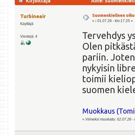
Kirjoittaja
Aihe: Suomenkieli
Suomenkielinen oiko
Turbineair
«
:
01.07.26 - klo:17.25 »
Käyttäjä
Tervehdys ys
Viestejä: 4
Olen pitkästä
pariin. Jote
nykyisin libr
toimii kielio
suomen kiele
Muokkaus (Tomin
«
Viimeksi muokattu: 02.07.26 - k