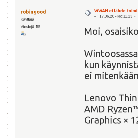
WWAN ei lähde toim
robingood
«
:
17.06.26 - klo:11.23 »
Käyttäjä
Viestejä: 55
Moi, osaisik
Wintoosassa
kun käynnist
ei mitenkään
Lenovo Thin
AMD Ryzen™
Graphics × 1