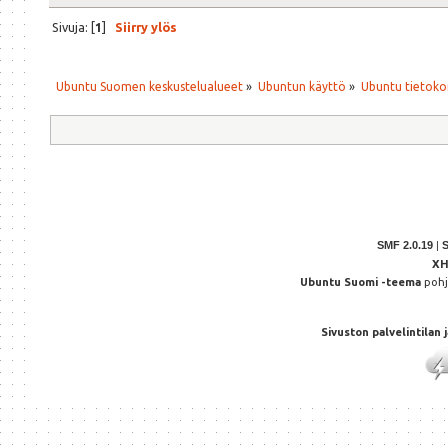
Sivuja: [
1
]
Siirry ylös
Ubuntu Suomen keskustelualueet
»
Ubuntun käyttö
»
Ubuntu tietoko
SMF 2.0.19
|
X
Ubuntu Suomi -teema
poh
Sivuston palvelintilan