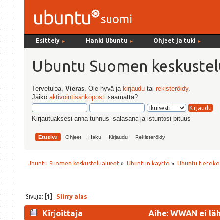
Esittely
Hanki Ubuntu
Ohjeet ja tuki
►
►
►
Ubuntu Suomen keskustel
Tervetuloa,
Vieras
. Ole hyvä ja
kirjaudu
tai
rekisteröidy
.
Jäikö
aktivointisähköposti
saamatta?
Kirjautuaksesi anna tunnus, salasana ja istuntosi pituus
Etusivu
Ohjeet
Haku
Kirjaudu
Rekisteröidy
Ubuntu Suomen keskustelualueet
»
Ubuntun käyttö
»
Ubuntu tietoko
Sivuja: [
1
]
Siirry alas
Kirjoittaja
Aihe: WWAN ei läh