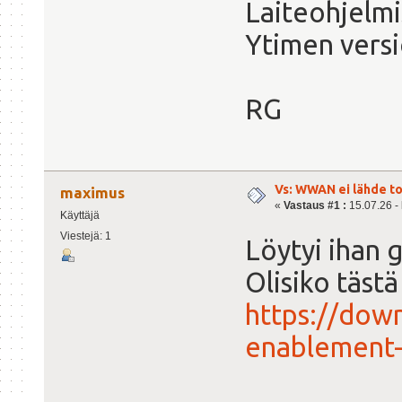
Laiteohjelmi
Ytimen versi
RG
Vs: WWAN ei lähde t
maximus
«
Vastaus #1 :
15.07.26 - 
Käyttäjä
Viestejä: 1
Löytyi ihan 
Olisiko täst
https://dow
enablement-