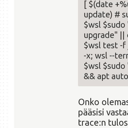
[ $(date +%u
update) # s
$wsl $sudo 
upgrade" || 
$wsl test -f
-x; wsl --te
$wsl $sudo 
&& apt auto
Onko olemass
pääsisi vast
trace:n tulos