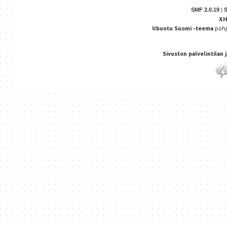
SMF 2.0.19
|
X
Ubuntu Suomi -teema
poh
Sivuston palvelintilan