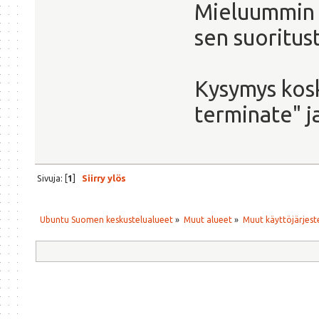
Mieluummin 
sen suoritus
Kysymys kosk
terminate" j
Sivuja: [
1
]
Siirry ylös
Ubuntu Suomen keskustelualueet
»
Muut alueet
»
Muut käyttöjärjeste