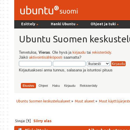
Esittely
Hanki Ubuntu
Ohjeet ja tuki
►
►
►
Ubuntu Suomen keskustel
Tervetuloa,
Vieras
. Ole hyvä ja
kirjaudu
tai
rekisteröidy
.
Jäikö
aktivointisähköposti
saamatta?
Kirjautuaksesi anna tunnus, salasana ja istuntosi pituus
Etusivu
Ohjeet
Haku
Kirjaudu
Rekisteröidy
Ubuntu Suomen keskustelualueet
»
Muut alueet
»
Muut käyttöjärjeste
Sivuja: [
1
]
Siirry alas