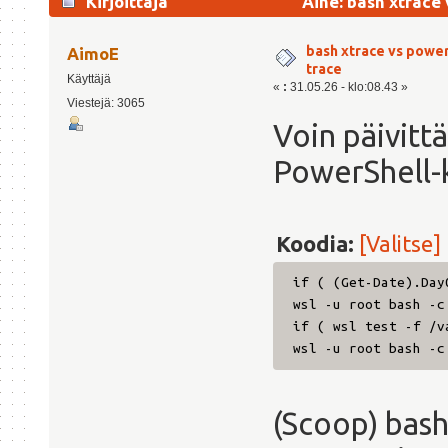
Kirjoittaja
Aihe: bash xtrace
bash xtrace vs powe
AimoE
trace
Käyttäjä
«
:
31.05.26 - klo:08.43 »
Viestejä: 3065
Voin päivitt
PowerShell-
Koodia:
[Valitse]
if ( (Get-Date).Day
wsl -u root bash -c
if ( wsl test -f /v
wsl -u root bash -c
(Scoop) bash: