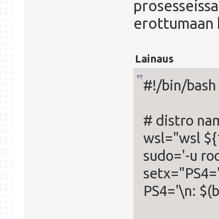
prosesseiss
erottumaan 
Lainaus
#!/bin/bash
# distro nam
wsl="wsl ${
sudo='-u roo
setx="PS4='
PS4='\n: $(