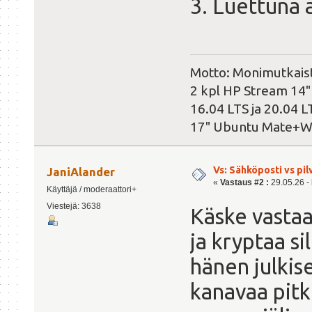
3. Luettuna 
Motto: Monimutkaist
2 kpl HP Stream 14"
16.04 LTS ja 20.04 L
17" Ubuntu Mate+W
Vs: Sähköposti vs pil
JaniAlander
«
Vastaus #2 :
29.05.26 - 
Käyttäjä / moderaattori+
Viestejä: 3638
Käske vasta
ja kryptaa si
hänen julkis
kanavaa pitk