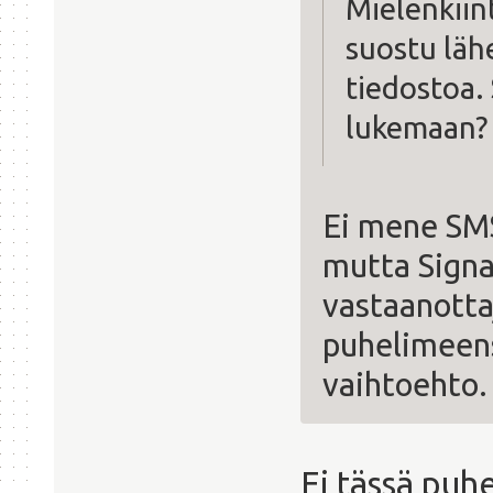
Mielenkiin
suostu läh
tiedostoa. 
lukemaan
Ei mene SMS
mutta Signal
vastaanotta
puhelimeensa
vaihtoehto.
Ei tässä puh