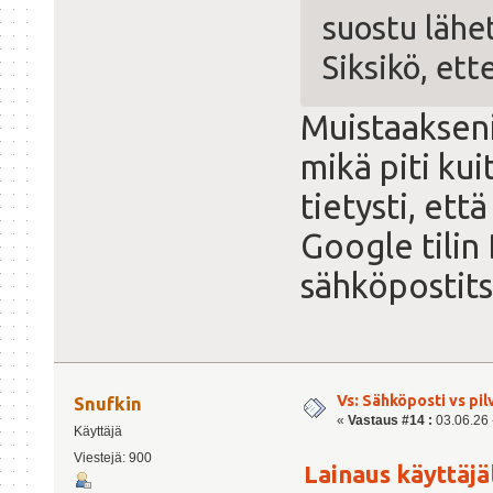
suostu lähe
Siksikö, et
Muistaakseni
mikä piti ku
tietysti, ett
Google tilin 
sähköpostits
Vs: Sähköposti vs pil
Snufkin
«
Vastaus #14 :
03.06.26 -
Käyttäjä
Viestejä: 900
Lainaus käyttäjäl