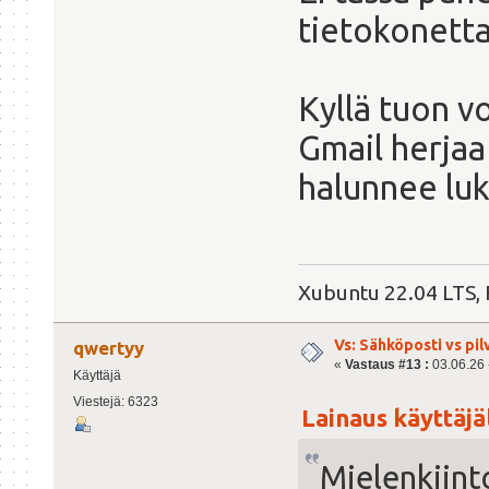
tietokonetta
Kyllä tuon v
Gmail herjaa 
halunnee luk
Xubuntu 22.04 LTS, 
Vs: Sähköposti vs pil
qwertyy
«
Vastaus #13 :
03.06.26 -
Käyttäjä
Viestejä: 6323
Lainaus käyttäjäl
Mielenkiint