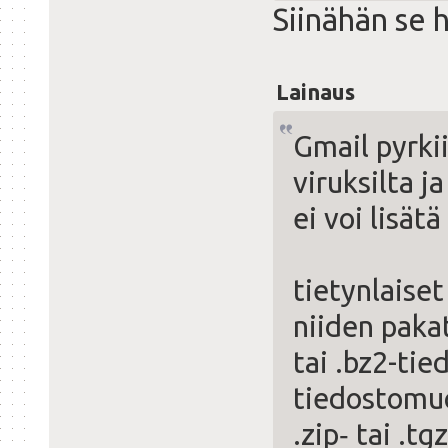
Siinähän se 
Lainaus
Gmail pyrkii
viruksilta j
ei voi lisätä
tietynlaise
niiden paka
tai .bz2-tie
tiedostomuo
.zip‑ tai .tg