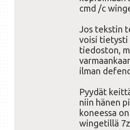
cmd /c winget
Jos tekstin t
voisi tietyst
tiedoston, m
varmaankaan 
ilman defend
Pyydät keittä
niin hänen pi
koneessa on 
wingetillä 7z