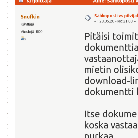
Kirjoittaja
Aihe: Sähköposti v
Sähköposti vs pilvija
Snufkin
«
:
28.05.26 - klo:21.03 »
Käyttäjä
Viestejä: 900
Pitäisi toimi
dokumenttia 
vastaanottaja
mietin olisi
download-lin
dokumentti k
Itse dokumen
koska vastaa
purkaa.