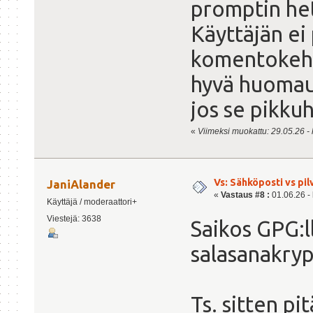
promptin he
Käyttäjän ei 
komentokehoi
hyvä huomautt
jos se pikkuh
«
Viimeksi muokattu: 29.05.26 - k
Vs: Sähköposti vs pil
JaniAlander
«
Vastaus #8 :
01.06.26 - 
Käyttäjä / moderaattori+
Viestejä: 3638
Saikos GPG:l
salasanakryp
Ts. sitten pi