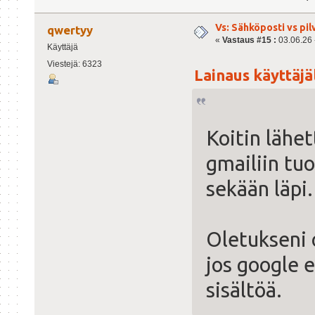
Vs: Sähköposti vs pil
qwertyy
«
Vastaus #15 :
03.06.26 -
Käyttäjä
Viestejä: 6323
Lainaus käyttäjäl
Koitin lähe
gmailiin tuo
sekään läpi.
Oletukseni o
jos google 
sisältöä.