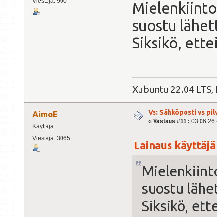
Viestejä: 900
Mielenkiinto
suostu lähet
Siksikö, ett
Xubuntu 22.04 LTS, 
Vs: Sähköposti vs pil
AimoE
«
Vastaus #11 :
03.06.26 -
Käyttäjä
Viestejä: 3065
Lainaus käyttäjäl
Mielenkiint
suostu lähe
Siksikö, et