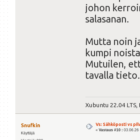
johon kerroin
salasanan.
Mutta noin ja
kumpi noista
Mutuilen, ett
tavalla tieto.
Xubuntu 22.04 LTS, 
Vs: Sähköposti vs pil
Snufkin
«
Vastaus #10 :
03.06.26 -
Käyttäjä