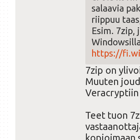
salaavia pa
riippuu taa
Esim. 7zip, 
Windowsill
https://fi.w
7zip on yliv
Muuten joud
Veracryptiin
Teet tuon 7z
vastaanotta
kopioimaan 