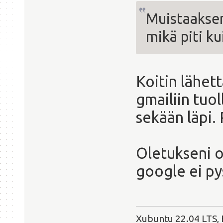
Muistaaksen
mikä piti ku
Koitin lähet
gmailiin tuol
sekään läpi.
Oletukseni on
google ei py
Xubuntu 22.04 LTS, 