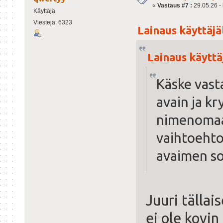
«
Vastaus #7 :
29.05.26 - 
Käyttäjä
Viestejä: 6323
Lainaus käyttäjäl
Lainaus käyttäj
Käske vast
avain ja kry
nimenomaa
vaihtoehto
avaimen so
Juuri tällai
ei ole kovin