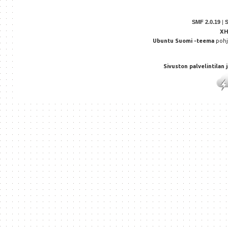
SMF 2.0.19
|
X
Ubuntu Suomi -teema
poh
Sivuston palvelintilan