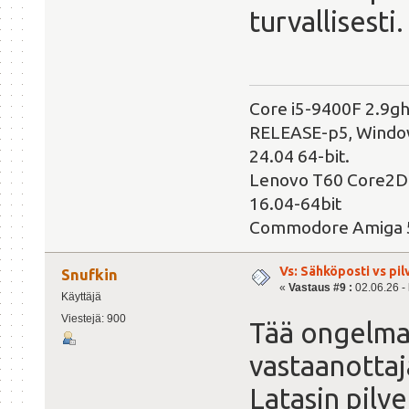
turvallisesti.
Core i5-9400F 2.9g
RELEASE-p5, Windows
24.04 64-bit.
Lenovo T60 Core2Du
16.04-64bit
Commodore Amiga 
Vs: Sähköposti vs pil
Snufkin
«
Vastaus #9 :
02.06.26 - 
Käyttäjä
Viestejä: 900
Tää ongelma r
vastaanottaja
Latasin pilv