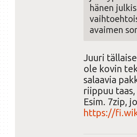
hänen julki
vaihtoehtoi
avaimen sor
Juuri tällais
ole kovin te
salaavia pa
riippuu taas
Esim. 7zip, j
https://fi.w