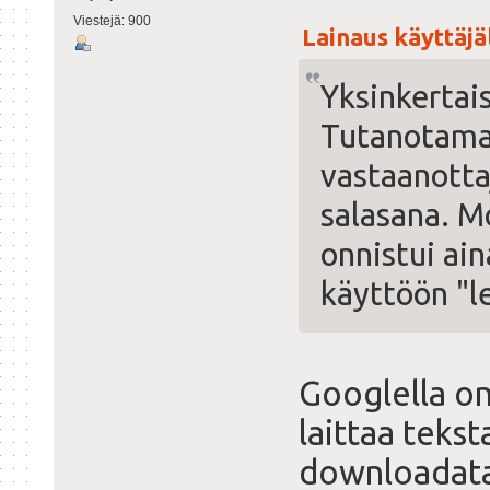
Viestejä: 900
Lainaus käyttäjäl
Yksinkertais
Tutanotamai
vastaanotta
salasana. M
onnistui ai
käyttöön "l
Googlella on
laittaa tekst
downloadata