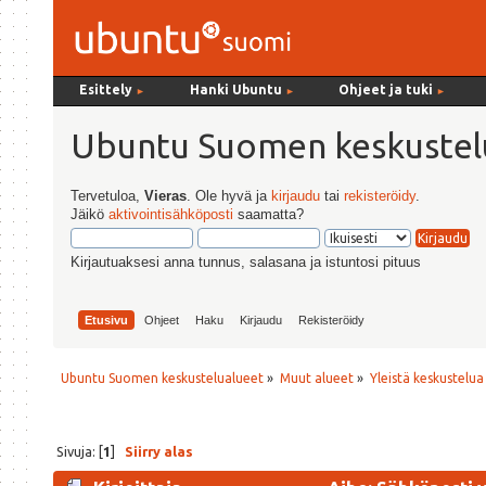
Esittely
Hanki Ubuntu
Ohjeet ja tuki
►
►
►
Ubuntu Suomen keskustel
Tervetuloa,
Vieras
. Ole hyvä ja
kirjaudu
tai
rekisteröidy
.
Jäikö
aktivointisähköposti
saamatta?
Kirjautuaksesi anna tunnus, salasana ja istuntosi pituus
Etusivu
Ohjeet
Haku
Kirjaudu
Rekisteröidy
Ubuntu Suomen keskustelualueet
»
Muut alueet
»
Yleistä keskustelua
Sivuja: [
1
]
Siirry alas