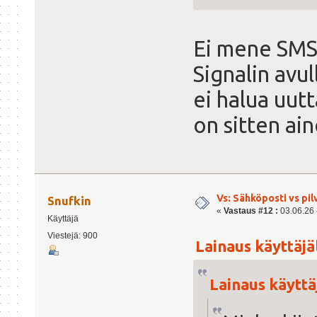
Ei mene SMS:
Signalin avul
ei halua uutt
on sitten ai
Vs: Sähköposti vs pil
Snufkin
«
Vastaus #12 :
03.06.26 -
Käyttäjä
Viestejä: 900
Lainaus käyttäjäl
Lainaus käyttäj