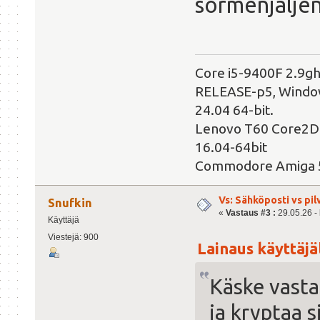
sormenjäljen
Core i5-9400F 2.9g
RELEASE-p5, Windows
24.04 64-bit.
Lenovo T60 Core2Du
16.04-64bit
Commodore Amiga 
Vs: Sähköposti vs pil
Snufkin
«
Vastaus #3 :
29.05.26 - 
Käyttäjä
Viestejä: 900
Lainaus käyttäjäl
Käske vasta
ja kryptaa s