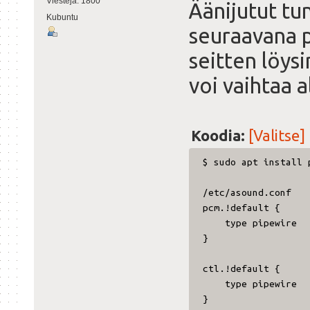
Viestejä: 1800
Äänijutut tu
Kubuntu
seuraavana p
seitten löys
voi vaihtaa a
Koodia:
[Valitse]
$ sudo apt install 
/etc/asound.conf
pcm.!default {
type pipewire
}
ctl.!default {
type pipewire
}