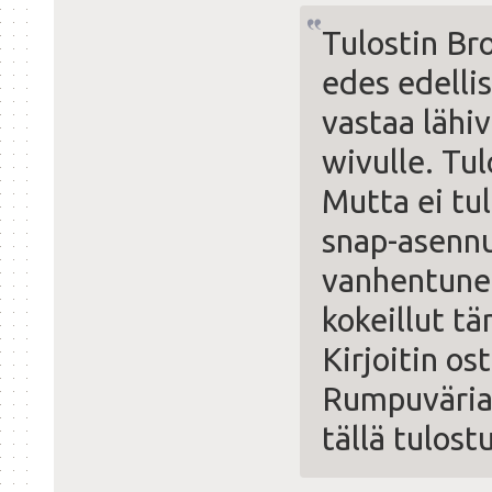
Tulostin Br
edes edellis
vastaa lähi
wivulle. Tu
Mutta ei tul
snap-asennuk
vanhentunei
kokeillut t
Kirjoitin o
Rumpuväriai
tällä tulost