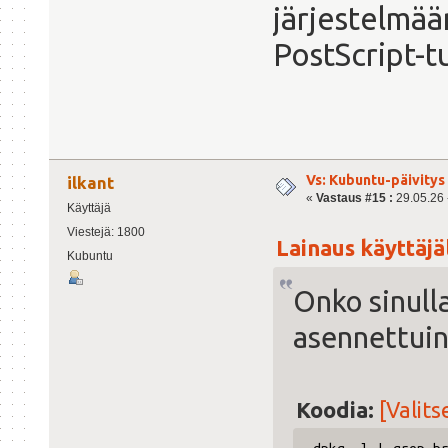
järjestelmää
PostScript-t
Vs: Kubuntu-päivitys 
ilkant
«
Vastaus #15 :
29.05.26 -
Käyttäjä
Viestejä: 1800
Lainaus käyttäjäl
Kubuntu
Onko sinull
asennettuin
Koodia:
[Valits