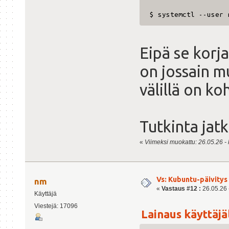
$ systemctl --user 
Eipä se korja
on jossain mu
välillä on ko
Tutkinta jat
«
Viimeksi muokattu: 26.05.26 - kl
Vs: Kubuntu-päivitys 
nm
«
Vastaus #12 :
26.05.26 -
Käyttäjä
Viestejä: 17096
Lainaus käyttäjäl