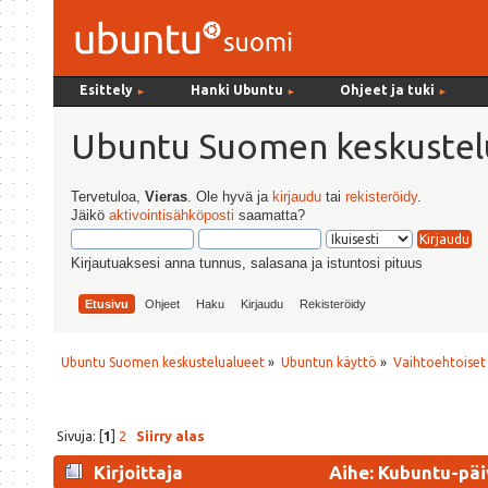
Esittely
Hanki Ubuntu
Ohjeet ja tuki
►
►
►
Ubuntu Suomen keskustel
Tervetuloa,
Vieras
. Ole hyvä ja
kirjaudu
tai
rekisteröidy
.
Jäikö
aktivointisähköposti
saamatta?
Kirjautuaksesi anna tunnus, salasana ja istuntosi pituus
Etusivu
Ohjeet
Haku
Kirjaudu
Rekisteröidy
Ubuntu Suomen keskustelualueet
»
Ubuntun käyttö
»
Vaihtoehtoiset
Sivuja: [
1
]
2
Siirry alas
Kirjoittaja
Aihe: Kubuntu-päiv