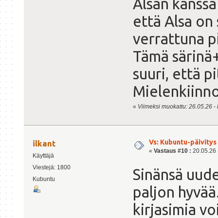
Alsan kanssa
että Alsa on
verrattuna pi
Tämä särinä+
suuri, että pi
Mielenkiinnos
«
Viimeksi muokattu: 26.05.26 - kl
Vs: Kubuntu-päivitys 
ilkant
«
Vastaus #10 :
20.05.26 -
Käyttäjä
Viestejä: 1800
Sinänsä uude
Kubuntu
paljon hyvä
kirjasimia v