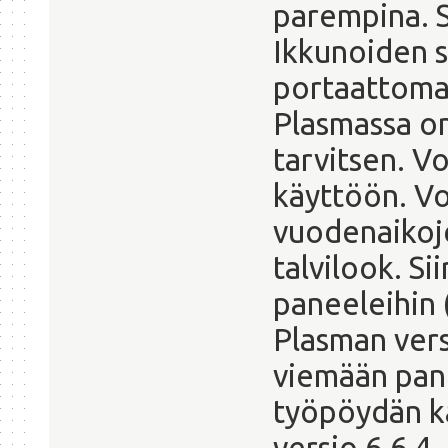
parempina. S
Ikkunoiden s
portaattomas
Plasmassa on
tarvitsen. V
käyttöön. Vo
vuodenaikoje
talvilook. Si
paneeleihin (
Plasman vers
viemään pane
työpöydän ka
versio 6.6.4.