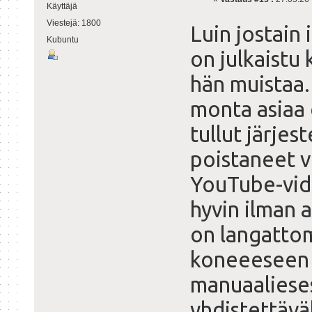
Käyttäjä
Viestejä: 1800
Luin jostain
Kubuntu
on julkaistu
hän muistaa.
monta asiaa 
tullut järjes
poistaneet v
YouTube-vide
hyvin ilman a
on langatto
koneeeseen 
manuaalieses
yhdistettäväk