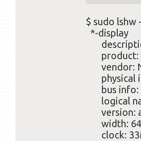
$ sudo lshw -
*-disp
description
product: G
vendor: NV
physical i
bus info: 
logical na
version: 
width: 64 
clock: 33