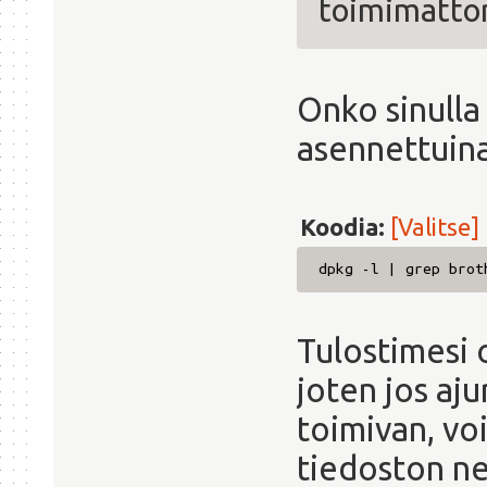
toimimatto
Onko sinulla
asennettuina
Koodia:
[Valitse]
dpkg -l | grep brot
Tulostimesi 
joten jos aj
toimivan, vo
tiedoston net