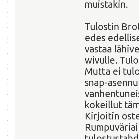
muistakin.
Tulostin Bro
edes edellis
vastaa lähiv
wivulle. Tul
Mutta ei tulo
snap-asennuks
vanhentuneis
kokeillut tä
Kirjoitin os
Rumpuväriain
tulostustahdi