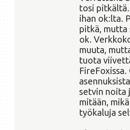
tosi pitkältä
ihan ok:lta. 
pitkä, mutta
ok. Verkkokor
muuta, mutta
tuota viivett
FireFoxissa.
asennuksista
setvin noita 
mitään, mikä
työkaluja sel