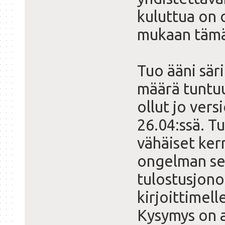
kuluttua on 
mukaan tämä 
Tuo ääni säri
määrä tuntuu
ollut jo vers
26.04:ssä. T
vähäiset kerr
ongelman sel
tulostusjono
kirjoittimell
Kysymys on 