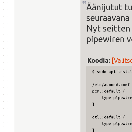
Äänijutut t
seuraavana 
Nyt seitten 
pipewiren vo
Koodia:
[Valits
$ sudo apt insta
/etc/asound.conf
pcm.!default {
type pipewir
}
ctl.!default {
type pipewir
}