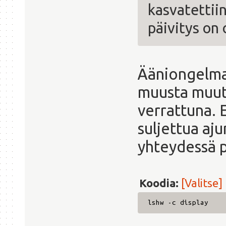
kasvatettii
päivitys on 
Ääniongelma 
muusta muut
verrattuna. 
suljettua aju
yhteydessä p
Koodia:
[Valitse]
lshw -c display