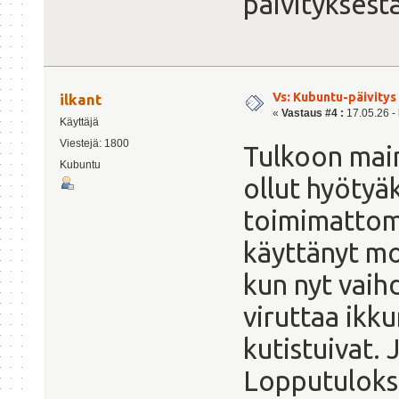
päivityksestä
Vs: Kubuntu-päivitys 
ilkant
«
Vastaus #4 :
17.05.26 - 
Käyttäjä
Viestejä: 1800
Tulkoon main
Kubuntu
ollut hyötyäk
toimimattomu
käyttänyt mo
kun nyt vaihd
viruttaa ikk
kutistuivat. 
Lopputuloks