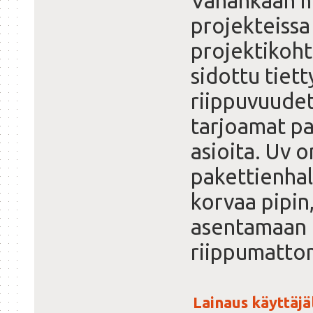
Vähänkään m
projekteissa
projektikoht
sidottu tiet
riippuvuudet
tarjoamat pak
asioita. Uv o
pakettienhal
korvaa pipin,
asentamaan 
riippumattom
Lainaus käyttäjäl