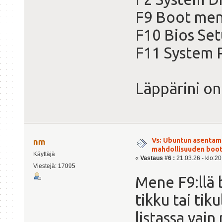
F9 Boot me
F10 Bios Se
F11 System 
Läppärini o
Vs: Ubuntun asentami
nm
mahdollisuuden boot
Käyttäjä
«
Vastaus #6 :
21.03.26 - klo:20
Viestejä: 17095
Mene F9:llä 
tikku tai tik
listassa vain