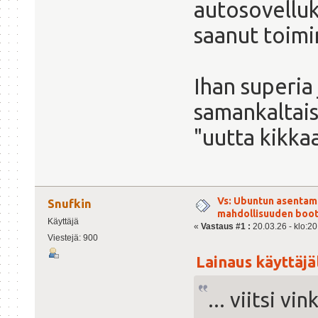
autosovelluk
saanut toimi
Ihan superia 
samankaltais
"uutta kikkaa
Vs: Ubuntun asentami
Snufkin
mahdollisuuden boot
Käyttäjä
«
Vastaus #1 :
20.03.26 - klo:20
Viestejä: 900
Lainaus käyttäjäl
... viitsi vi