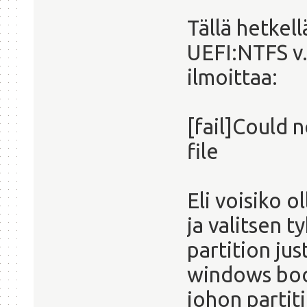
Tällä hetkell
UEFI:NTFS v.
ilmoittaa:
[fail]Could 
file
Eli voisiko o
ja valitsen t
partition jus
windows boot
johon partiti