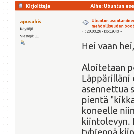
Kirjoittaja
Aihe: Ubuntun ase
7 (Luettu 6350 kertaa)
Ubuntun asentaminen
apusahis
mahdollisuuden boot
Käyttäjä
«
:
20.03.26 - klo:19.43 »
Viestejä: 11
Hei vaan hei
Aloitetaan p
Läppärilläni 
asennettua s
pientä "kikk
koneelle nii
kiintolevyn.
tyhjennä kiin