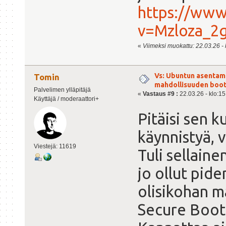
https://www
v=Mzloza_2
«
Viimeksi muokattu: 22.03.26 - 
Vs: Ubuntun asentami
Tomin
mahdollisuuden boot
Palvelimen ylläpitäjä
«
Vastaus #9 :
22.03.26 - klo:15
Käyttäjä / moderaattori+
Pitäisi sen k
käynnistyä, v
Viestejä: 11619
Tuli sellain
jo ollut pid
olisikohan ma
Secure Boot 