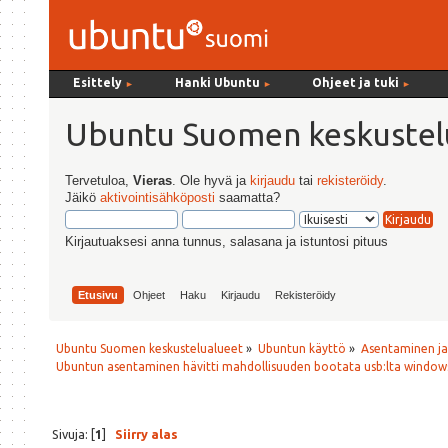
Esittely
Hanki Ubuntu
Ohjeet ja tuki
►
►
►
Ubuntu Suomen keskustel
Tervetuloa,
Vieras
. Ole hyvä ja
kirjaudu
tai
rekisteröidy
.
Jäikö
aktivointisähköposti
saamatta?
Kirjautuaksesi anna tunnus, salasana ja istuntosi pituus
Etusivu
Ohjeet
Haku
Kirjaudu
Rekisteröidy
Ubuntu Suomen keskustelualueet
»
Ubuntun käyttö
»
Asentaminen j
Ubuntun asentaminen hävitti mahdollisuuden bootata usb:lta window
Sivuja: [
1
]
Siirry alas