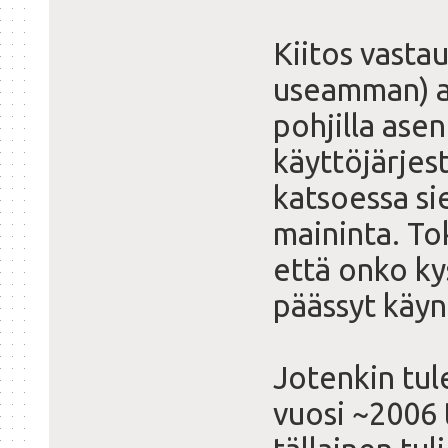
Kiitos vastau
useamman) a
pohjilla ase
käyttöjärjes
katsoessa si
maininta. To
että onko ky
päässyt käyn
Jotenkin tul
vuosi ~2006 t