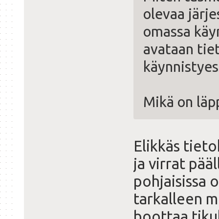
olevaa järj
omassa käyn
avataan tie
käynnistyes
Mikä on läpp
Elikkäs tieto
ja virrat pää
pohjaisissa 
tarkalleen m
boottaa tik