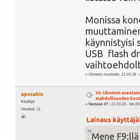
Monissa kone
muuttaminen 
käynnistyisi 
USB flash dr
vaihtoehdolt
«
Viimeksi muokattu: 21.03.26 - k
Vs: Ubuntun asentami
apusahis
mahdollisuuden boot
Käyttäjä
«
Vastaus #7 :
21.03.26 - klo:20
Viestejä: 11
Lainaus käyttäjäl
Mene F9:llä