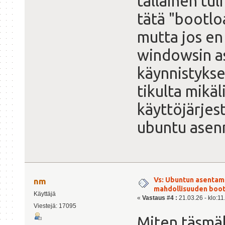
tällainen tul
tätä "bootlo
mutta jos en 
windowsin as
käynnistykse
tikulta mikä
käyttöjärjes
ubuntu asen
Vs: Ubuntun asentami
nm
mahdollisuuden boot
Käyttäjä
«
Vastaus #4 :
21.03.26 - klo:11
Viestejä: 17095
Miten täsmäl