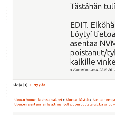
Tästähän tuli
EDIT. Eiköhä
Löytyi tietoa
asentaa NVM
poistanut/ty
kaikille vinke
«
Viimeksi muokattu: 22.03.26 - 
Sivuja: [
1
]
Siirry ylös
Ubuntu Suomen keskustelualueet
»
Ubuntun käyttö
»
Asentaminen j
Ubuntun asentaminen hävitti mahdollisuuden bootata usb:lta window