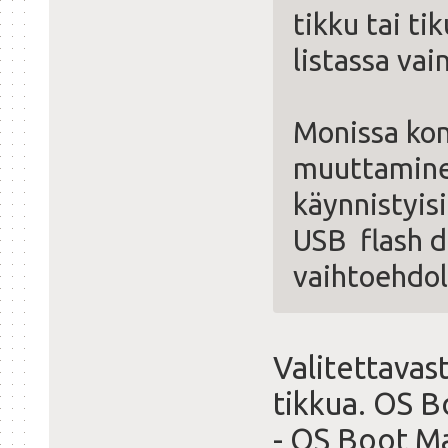
tikku tai ti
listassa vai
Monissa kon
muuttaminen
käynnistyisi
USB flash d
vaihtoehdol
Valitettavasti
tikkua. OS B
- OS Boot Ma