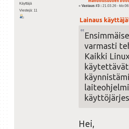
mahdollisuuden boot
Käyttäjä
«
Vastaus #3 :
21.03.26 - klo:06
Viestejä: 11
Lainaus käyttäjäl
Ensimmäisek
varmasti teh
Kaikki Linu
käytettävät
käynnistämi
laiteohjelmi
käyttöjärje
Hei,