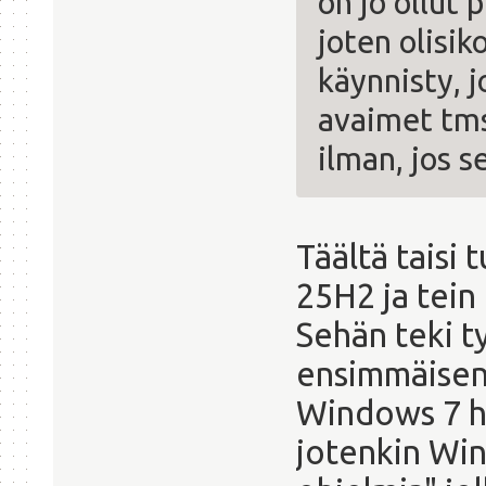
on jo ollut
joten olisik
käynnisty, j
avaimet tms
ilman, jos s
Täältä taisi
25H2 ja tein
Sehän teki t
ensimmäisen
Windows 7 h
jotenkin Win