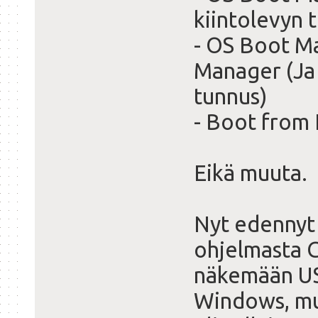
kiintolevyn 
- OS Boot M
Manager (Ja 
tunnus)
- Boot from 
Eikä muuta.
Nyt edennyt
ohjelmasta G
näkemään USB
Windows, mut