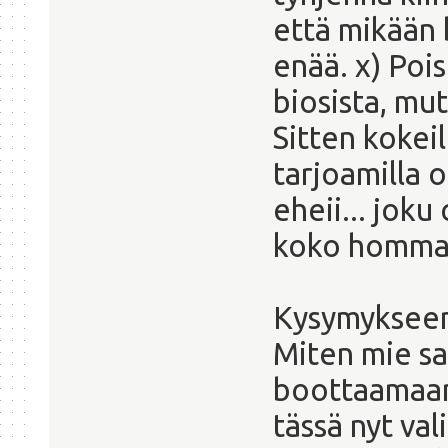
että mikään 
enää. x) Poi
biosista, mut
Sitten kokei
tarjoamilla o
eheii... jok
koko homma
Kysymyksee
Miten mie sa
boottaamaan
tässä nyt val