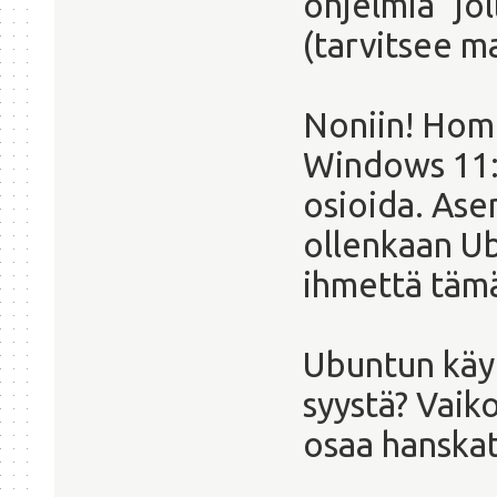
ohjelmia" jol
(tarvitsee m
Noniin! Hom
Windows 11:s
osioida. Ase
ollenkaan Ub
ihmettä tämä
Ubuntun käyt
syystä? Vaik
osaa hanskat