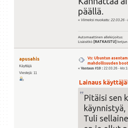
Kannattaa ain
päällä.
«
Viimeksi muokattu: 22.03.26 - k
Automaattinen allekirjoitus:
Lisäisitkö
[RATKAISTU]
ketjun
Vs: Ubuntun asentami
apusahis
mahdollisuuden boot
Käyttäjä
«
Vastaus #10 :
22.03.26 - klo:1
Viestejä: 11
Lainaus käyttäjäl
Pitäisi sen 
käynnistyä, 
Tuli sellai