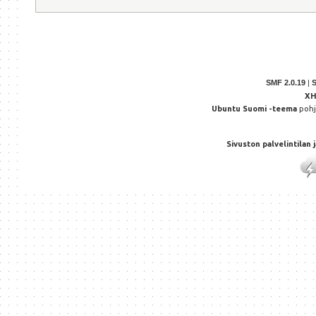
SMF 2.0.19
|
X
Ubuntu Suomi -teema
poh
Sivuston palvelintilan