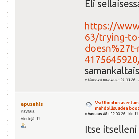
Eli sellaises
https://www
63/trying-to
doesn%27t-r
4175645920
samankaltais
«
Viimeksi muokattu: 21.03.26 - 
Vs: Ubuntun asentami
apusahis
mahdollisuuden boot
Käyttäjä
«
Vastaus #8 :
22.03.26 - klo:11
Viestejä: 11
Itse itsellen