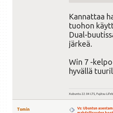
Kannattaa ha
tuohon käytt
Dual-buutiss
järkeä.
Win 7 -kelpo
hyvällä tuuri
Xubuntu 22.04 LTS, Fujitsu Lif
Vs: Ubuntun asentami
Tomin
mahdollisuuden boot