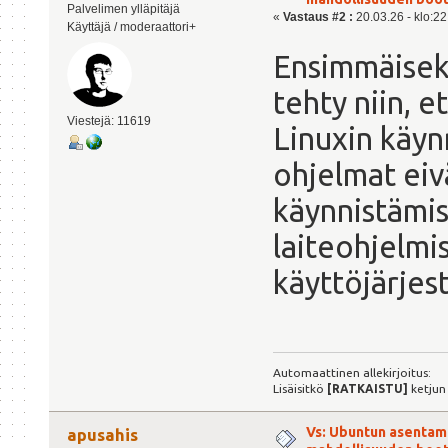
Palvelimen ylläpitäjä
«
Vastaus #2 :
20.03.26 - klo:22
Käyttäjä / moderaattori+
Ensimmäiseks
tehty niin, e
Viestejä: 11619
Linuxin käyn
ohjelmat eiv
käynnistämis
laiteohjelmis
käyttöjärjes
Automaattinen allekirjoitus:
Lisäisitkö
[RATKAISTU]
ketjun
Vs: Ubuntun asentami
apusahis