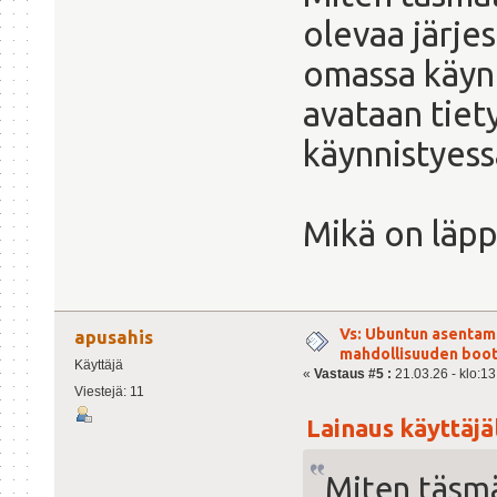
olevaa järj
omassa käynn
avataan tiet
käynnistyess
Mikä on läppä
Vs: Ubuntun asentami
apusahis
mahdollisuuden boot
Käyttäjä
«
Vastaus #5 :
21.03.26 - klo:13
Viestejä: 11
Lainaus käyttäjäl
Miten täsmä