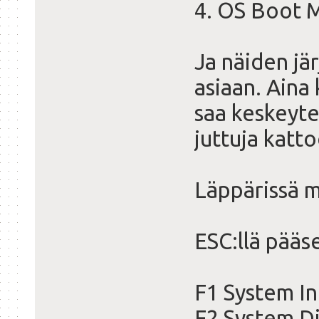
4. OS Boot 
Ja näiden jär
asiaan. Aina 
saa keskeyte
juttuja katt
Läppärissä m
ESC:llä pääs
F1 System I
F2 System D