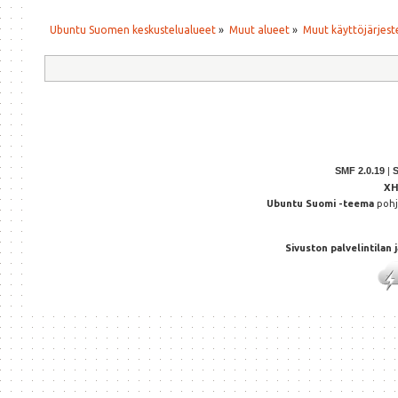
Ubuntu Suomen keskustelualueet
»
Muut alueet
»
Muut käyttöjärjeste
SMF 2.0.19
|
X
Ubuntu Suomi -teema
poh
Sivuston palvelintilan