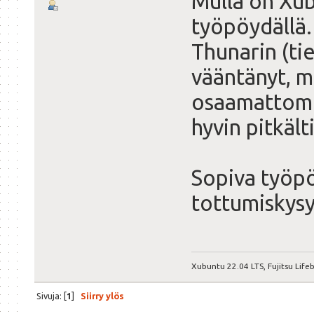
Mulla on Xub
työpöydällä.
Thunarin (ti
vääntänyt, m
osaamattomu
hyvin pitkält
Sopiva työp
tottumiskys
Xubuntu 22.04 LTS, Fujitsu Lif
Sivuja: [
1
]
Siirry ylös