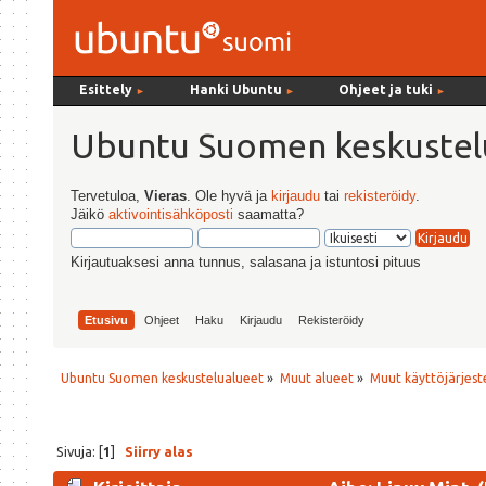
Esittely
Hanki Ubuntu
Ohjeet ja tuki
►
►
►
Ubuntu Suomen keskustel
Tervetuloa,
Vieras
. Ole hyvä ja
kirjaudu
tai
rekisteröidy
.
Jäikö
aktivointisähköposti
saamatta?
Kirjautuaksesi anna tunnus, salasana ja istuntosi pituus
Etusivu
Ohjeet
Haku
Kirjaudu
Rekisteröidy
Ubuntu Suomen keskustelualueet
»
Muut alueet
»
Muut käyttöjärjeste
Sivuja: [
1
]
Siirry alas