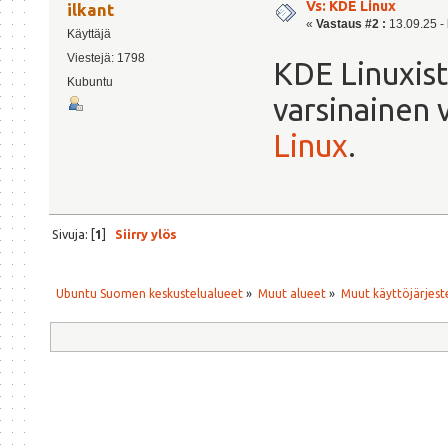
Vs: KDE Linux
ilkant
«
Vastaus #2 :
13.09.25 - 
Käyttäjä
Viestejä: 1798
KDE Linuxist
Kubuntu
varsinainen v
Linux
.
Sivuja: [
1
]
Siirry ylös
Ubuntu Suomen keskustelualueet
»
Muut alueet
»
Muut käyttöjärjeste