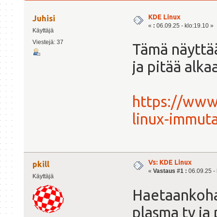
KDE Linux
Juhisi
«
:
06.09.25 - klo:19.10 »
Käyttäjä
Viestejä: 37
Tämä näyttää
ja pitää alk
https://www
linux-immuta
Vs: KDE Linux
pkill
«
Vastaus #1 :
06.09.25 - 
Käyttäjä
Haetaankohan
plasma tv ja 