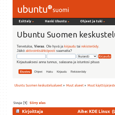
Esittely
Hanki Ubuntu
Ohjeet ja tuki
►
►
►
Ubuntu Suomen keskustel
Tervetuloa,
Vieras
. Ole hyvä ja
kirjaudu
tai
rekisteröidy
.
Jäikö
aktivointisähköposti
saamatta?
Kirjautuaksesi anna tunnus, salasana ja istuntosi pituus
Etusivu
Ohjeet
Haku
Kirjaudu
Rekisteröidy
Ubuntu Suomen keskustelualueet
»
Muut alueet
»
Muut käyttöjärjeste
Sivuja: [
1
]
Siirry alas
Kirjoittaja
Aihe: KDE Linux (