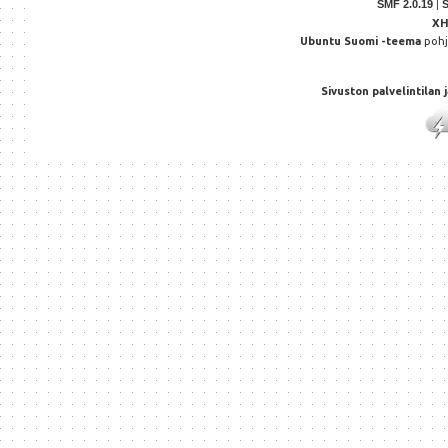
SMF 2.0.19
|
X
Ubuntu Suomi -teema
poh
Sivuston palvelintilan