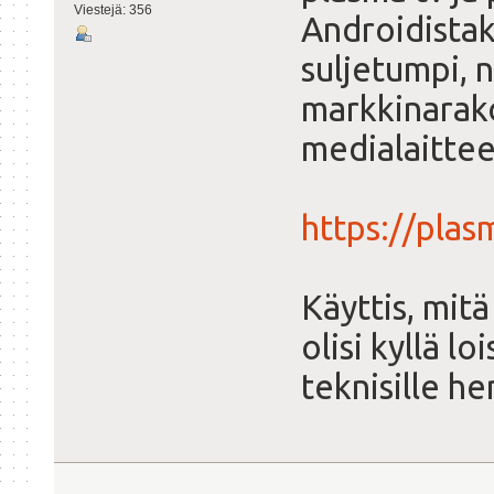
Viestejä: 356
Androidistak
suljetumpi, n
markkinarako
medialaittee
https://plas
Käyttis, mitä
olisi kyllä 
teknisille hen