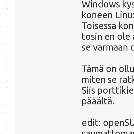
Windows kyse
koneen Linu
Toisessa kon
tosin en ole
se varmaan o
Tämä on ollu
miten se ratk
Siis porttiki
pääältä.
edit: openSU
saumattomas