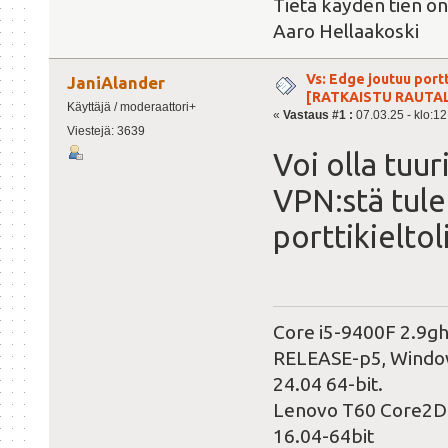
Tietä käyden tien on
Aaro Hellaakoski
Vs: Edge joutuu port
JaniAlander
[RATKAISTU RAUTA
Käyttäjä / moderaattori+
«
Vastaus #1 :
07.03.25 - klo:12
Viestejä: 3639
Voi olla tuur
VPN:stä tule
porttikieltoli
Core i5-9400F 2.9g
RELEASE-p5, Windows
24.04 64-bit.
Lenovo T60 Core2Du
16.04-64bit