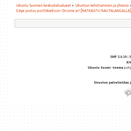
Ubuntu Suomen keskustelualueet
»
Ubuntun kehittäminen ja yhteisö
Edge joutuu porttikieltoon Chrome ei? [RATKAISTU RAUTALANGALLA]
SMF 2.0.19
|
X
Ubuntu Suomi -teema
poh
Sivuston palvelintilan