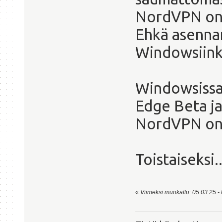
NordVPN on 
Ehkä asenna
Windowsiinki
Windowsissa 
Edge Beta j
NordVPN on 
Toistaiseksi..
«
Viimeksi muokattu: 05.03.25 - k