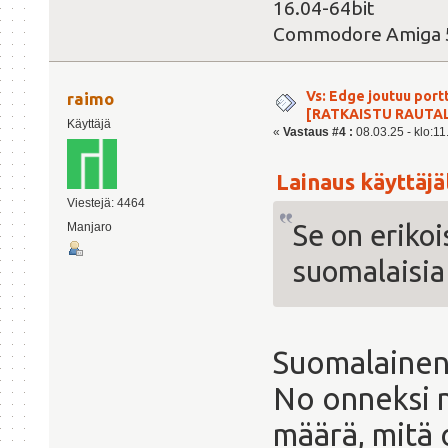
16.04-64bit
Commodore Amiga 
Vs: Edge joutuu port
raimo
[RATKAISTU RAUTA
Käyttäjä
«
Vastaus #4 :
08.03.25 - klo:11
Lainaus käyttäjäl
Viestejä: 4464
Se on erikois
Manjaro
suomalaisia 
Suomalainen 
No onneksi n
määrä, mitä 