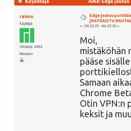
Kirjoittaja
Aihe: Edge joutuu
RAUTALANGALLA] (Luettu 28026 kertaa)
Edge joutuu porttiki
raimo
[RATKAISTU RAUTA
Käyttäjä
«
:
04.03.25 - klo:23.35 »
Moi,
Viestejä: 4464
mistäköhän m
Manjaro
pääse sisäll
porttikiellos
Samaan aika
Chrome Beta
Otin VPN:n p
keksit ja muu