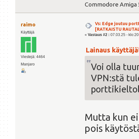
Commodore Amiga 
Vs: Edge joutuu port
raimo
[RATKAISTU RAUTA
Käyttäjä
«
Vastaus #2 :
07.03.25 - klo:20
Lainaus käyttäjäl
Viestejä: 4464
Voi olla tuu
Manjaro
VPN:stä tul
porttikieltol
Mutta kun ei
pois käytöst