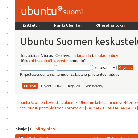
Esittely
Hanki Ubuntu
Ohjeet ja tuki
►
►
►
Ubuntu Suomen keskustel
Tervetuloa,
Vieras
. Ole hyvä ja
kirjaudu
tai
rekisteröidy
.
Jäikö
aktivointisähköposti
saamatta?
Kirjautuaksesi anna tunnus, salasana ja istuntosi pituus
Etusivu
Ohjeet
Haku
Kirjaudu
Rekisteröidy
Ubuntu Suomen keskustelualueet
»
Ubuntun kehittäminen ja yhteisö
Edge joutuu porttikieltoon Chrome ei? [RATKAISTU RAUTALANGALLA]
Sivuja: [
1
]
Siirry alas