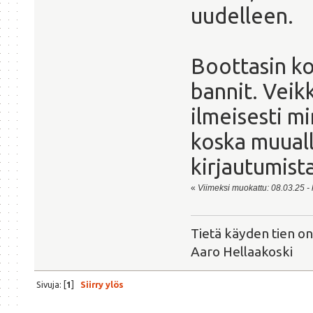
uudelleen.
Boottasin kon
bannit. Veikk
ilmeisesti m
koska muuall
kirjautumista
«
Viimeksi muokattu: 08.03.25 - k
Tietä käyden tien on
Aaro Hellaakoski
Sivuja: [
1
]
Siirry ylös