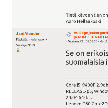
Tietä käyden tien on
Aaro Hellaakoski
Vs: Edge joutuu port
JaniAlander
[RATKAISTU RAUTA
Käyttäjä / moderaattori+
«
Vastaus #3 :
08.03.25 - klo:11
Viestejä: 3639
Se on erikoist
suomalaisia i
Core i5-9400F 2.9g
RELEASE-p5, Windows
24.04 64-bit.
Lenovo T60 Core2Du