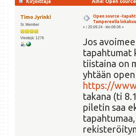
Kirjoittaja
Aihe: Open source
56053 kertaa)
Open source -tapah
Timo Jyrinki
Tampereella lokaku
Sr. Member
«
:
20.09.24 - klo:08.06 »
Viestejä: 1276
Jos avoimeen
tapahtumat k
tiistaina on
yhtään open 
https://www
takana (ti 8
piletin saa 
tapahtumaa, 
rekisteröity