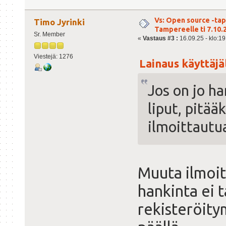
Vs: Open source -ta
Timo Jyrinki
Tampereelle ti 7.10.
Sr. Member
«
Vastaus #3 :
16.09.25 - klo:19
Viestejä: 1276
Lainaus käyttäjäl
Jos on jo h
liput, pitää
ilmoittautu
Muuta ilmoit
hankinta ei t
rekisteröit