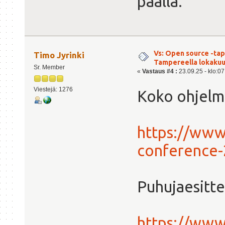
päällä.
Vs: Open source -ta
Timo Jyrinki
Tampereella lokaku
Sr. Member
«
Vastaus #4 :
23.09.25 - klo:07
Viestejä: 1276
Koko ohjelma
https://www
conference
Puhujaesitte
https://www