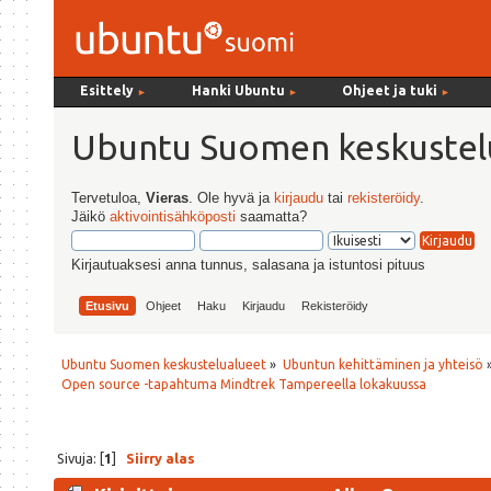
Esittely
Hanki Ubuntu
Ohjeet ja tuki
►
►
►
Ubuntu Suomen keskustel
Tervetuloa,
Vieras
. Ole hyvä ja
kirjaudu
tai
rekisteröidy
.
Jäikö
aktivointisähköposti
saamatta?
Kirjautuaksesi anna tunnus, salasana ja istuntosi pituus
Etusivu
Ohjeet
Haku
Kirjaudu
Rekisteröidy
Ubuntu Suomen keskustelualueet
»
Ubuntun kehittäminen ja yhteisö
Open source -tapahtuma Mindtrek Tampereella lokakuussa
Sivuja: [
1
]
Siirry alas