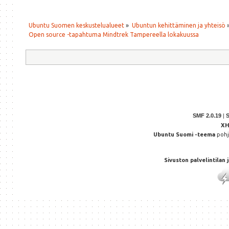
Ubuntu Suomen keskustelualueet
»
Ubuntun kehittäminen ja yhteisö
Open source -tapahtuma Mindtrek Tampereella lokakuussa
SMF 2.0.19
|
X
Ubuntu Suomi -teema
poh
Sivuston palvelintilan