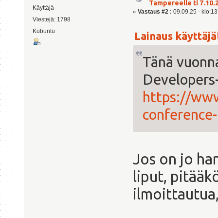
Tampereelle ti 7.10.
Käyttäjä
«
Vastaus #2 :
09.09.25 - klo:13
Viestejä: 1798
Kubuntu
Lainaus käyttäjäl
Tänä vuonna
Developers-
https://ww
conference-
Jos on jo ha
liput, pitääk
ilmoittautua