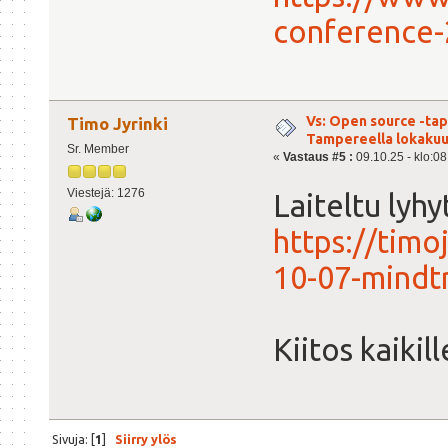
conference-
Vs: Open source -ta
Timo Jyrinki
Tampereella lokaku
Sr. Member
«
Vastaus #5 :
09.10.25 - klo:08
Viestejä: 1276
Laiteltu lyh
https://timo
10-07-mindt
Kiitos kaikill
Sivuja: [
1
]
Siirry ylös