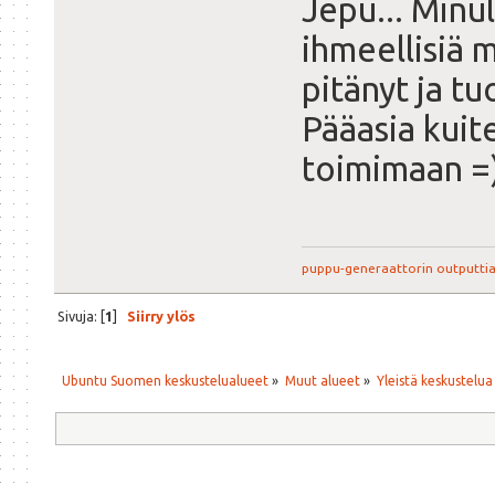
Jepu... Minu
ihmeellisiä m
pitänyt ja tu
Pääasia kuit
toimimaan =
puppu-generaattorin outputti
Sivuja: [
1
]
Siirry ylös
Ubuntu Suomen keskustelualueet
»
Muut alueet
»
Yleistä keskustelua