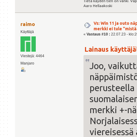
Tietä käyden tien on vanki. Va
Aaro Hellaakoski
Vs: Win 11 ja outo n
raimo
merkki ei tule "mis
Käyttäjä
«
Vastaus #10 :
22.07.23 - klo:2
Lainaus käyttäjäl
Viestejä: 4464
Joo, vaikut
Manjaro
näppäimistö
perusteella
suomalaisen 
merkki +-n
Norjalaisess
viereisessä