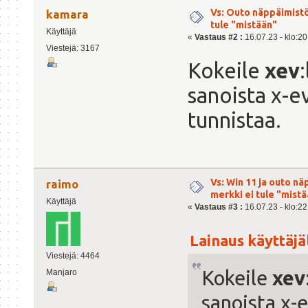
Vs: Outo näppäimist
kamara
tule "mistään"
Käyttäjä
«
Vastaus #2 :
16.07.23 - klo:20
Viestejä: 3167
Kokeile
xev
sanoista x-ev
tunnistaa.
Vs: Win 11 ja outo n
raimo
merkki ei tule "mist
Käyttäjä
«
Vastaus #3 :
16.07.23 - klo:22
Lainaus käyttäjäl
Viestejä: 4464
Kokeile
xev
Manjaro
sanoista x-e