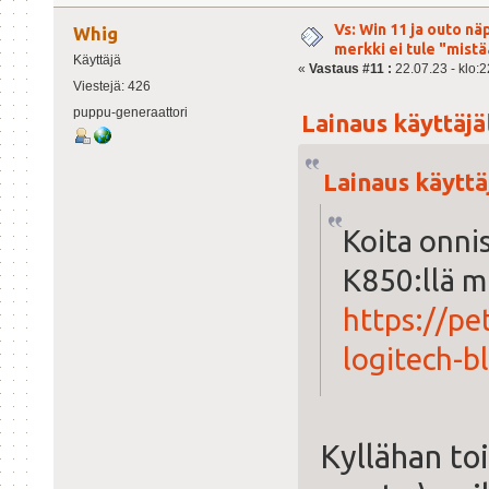
Vs: Win 11 ja outo n
Whig
merkki ei tule "mist
Käyttäjä
«
Vastaus #11 :
22.07.23 - klo:2
Viestejä: 426
puppu-generaattori
Lainaus käyttäjäl
Lainaus käyttäj
Koita onni
K850:llä mi
https://pe
logitech-b
Kyllähan to