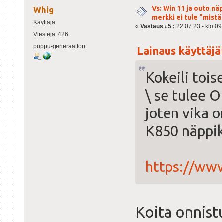
Vs: Win 11 ja outo n
Whig
merkki ei tule "mist
Käyttäjä
«
Vastaus #5 :
22.07.23 - klo:09
Viestejä: 426
puppu-generaattori
Lainaus käyttäjäl
Kokeili tois
\ se tulee O
joten vika 
K850 näppi
https://www
Koita onnist