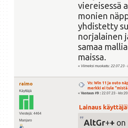
viereisessä 
monien näpp
yhdistetty s
norjalainen j
samaa mallia
maissa.
«
Viimeksi muokattu: 22.07.23 - k
Vs: Win 11 ja outo n
raimo
merkki ei tule "mis
Käyttäjä
«
Vastaus #9 :
22.07.23 - klo:20
Lainaus käyttäjäl
Viestejä: 4464
AltGr
+
+
on 
Manjaro