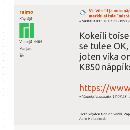
Vs: Win 11 ja outo n
raimo
merkki ei tule "mist
Käyttäjä
«
Vastaus #1 :
16.07.23 - klo:19
Kokeili toise
Viestejä: 4464
se tulee OK,
Manjaro
joten vika o
K850 näppik
https://www
«
Viimeksi muokattu: 17.07.23 - k
Tietä käyden tien on vanki. Va
Aaro Hellaakoski