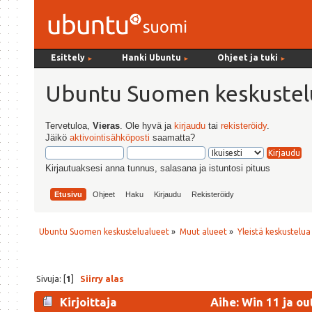
Esittely
Hanki Ubuntu
Ohjeet ja tuki
►
►
►
Ubuntu Suomen keskustel
Tervetuloa,
Vieras
. Ole hyvä ja
kirjaudu
tai
rekisteröidy
.
Jäikö
aktivointisähköposti
saamatta?
Kirjautuaksesi anna tunnus, salasana ja istuntosi pituus
Etusivu
Ohjeet
Haku
Kirjaudu
Rekisteröidy
Ubuntu Suomen keskustelualueet
»
Muut alueet
»
Yleistä keskustelua
Sivuja: [
1
]
Siirry alas
Kirjoittaja
Aihe: Win 11 ja ou