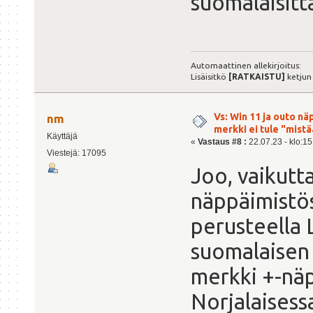
suomalaisitt
Automaattinen allekirjoitus:
Lisäisitkö
[RATKAISTU]
ketjun
Vs: Win 11 ja outo n
nm
merkki ei tule "mis
Käyttäjä
«
Vastaus #8 :
22.07.23 - klo:15
Viestejä: 17095
Joo, vaikutt
näppäimistös
perusteella 
suomalaisen 
merkki +-nä
Norjalaisessa