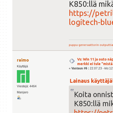
K850:llä mikä
https://petr
logitech-bl
puppu-generaattorin outputti
Vs: Win 11 ja outo n
raimo
merkki ei tule "mist
Käyttäjä
«
Vastaus #6 :
22.07.23 - klo:12
Lainaus käyttäjäl
Viestejä: 4464
Koita onnis
Manjaro
K850:llä mik
https://pet