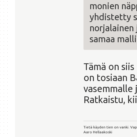
monien näp
yhdistetty 
norjalainen 
samaa malli
Tämä on siis
on tosiaan 
vasemmalle j
Ratkaistu, ki
Tietä käyden tien on vanki. Va
Aaro Hellaakoski