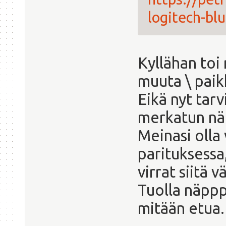
logitech-bl
Kyllähan toi
muuta \ paik
Eikä nyt tarv
merkatun nä
Meinasi olla
parituksessa,
virrat siitä v
Tuolla näppp
mitään etua.