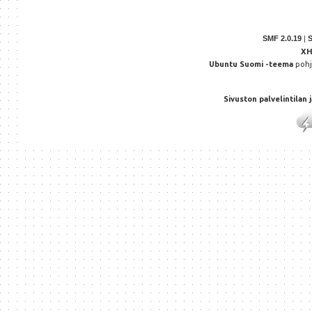
SMF 2.0.19
|
X
Ubuntu Suomi -teema
poh
Sivuston palvelintilan