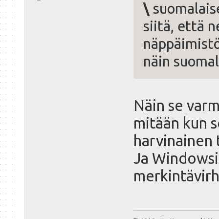
\
suomalaise
siitä, että
näppäimistö
näin suomala
Näin se varma
mitään kun s
harvinainen t
Ja Windowsis
merkintävirh