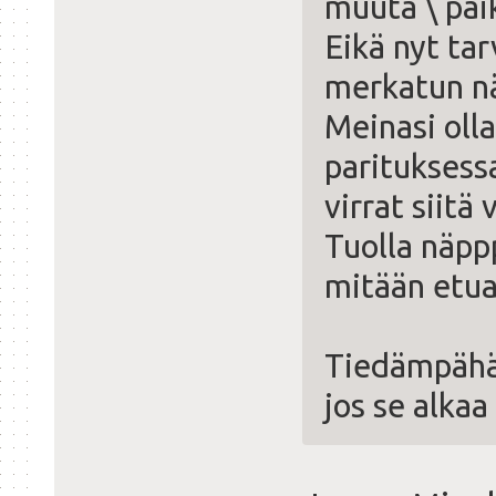
muuta \ pai
Eikä nyt tar
merkatun nä
Meinasi oll
parituksessa
virrat siitä
Tuolla näppp
mitään etua
Tiedämpähä
jos se alka