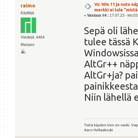
Vs: Win 11 ja outo n
raimo
merkki ei tule "mis
Käyttäjä
«
Vastaus #4 :
17.07.23 - klo:03
Sepä oli läh
Viestejä: 4464
tulee tässä 
Manjaro
Windowsiss
AltGr++ näppä
AltGr+ja? pai
painikkeesta
Niin lähellä 
Tietä käyden tien on vanki. Va
Aaro Hellaakoski