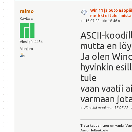
[RATKAISTU] (Luettu 8610 kertaa)
Win 11 ja outo näppä
raimo
merkki ei tule "mis
Käyttäjä
«
:
16.07.23 - klo:18.46 »
ASCII-koodill
Viestejä: 4464
mutta en löy
Manjaro
Ja olen Wind
hyvinkin esil
tule
vaan vaatii 
varmaan jot
«
Viimeksi muokattu: 17.07.23 - k
Tietä käyden tien on vanki. Va
Aaro Hellaakoski