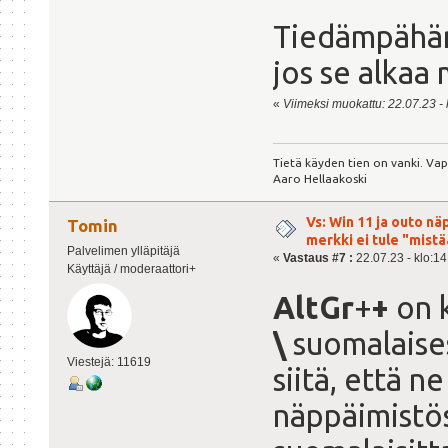
Tiedämpähän
jos se alkaa
«
Viimeksi muokattu: 22.07.23 - k
Tietä käyden tien on vanki. Va
Aaro Hellaakoski
Vs: Win 11 ja outo n
Tomin
merkki ei tule "mis
Palvelimen ylläpitäjä
«
Vastaus #7 :
22.07.23 - klo:14
Käyttäjä / moderaattori+
AltGr
+
+
on k
\
suomalaises
Viestejä: 11619
siitä, että 
näppäimistös