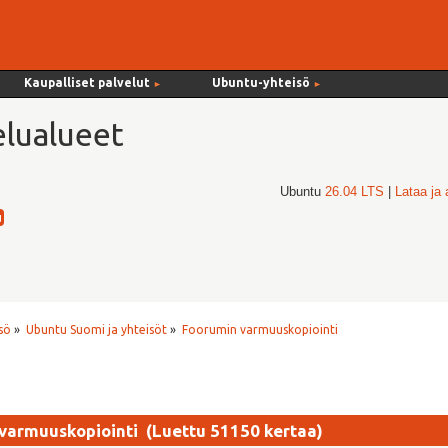
Kaupalliset palvelut
Ubuntu-yhteisö
►
►
lualueet
Ubuntu
26.04 LTS
|
Lataa ja
sö
»
Ubuntu Suomi ja yhteisöt
»
Foorumin varmuuskopiointi
varmuuskopiointi (Luettu 51150 kertaa)