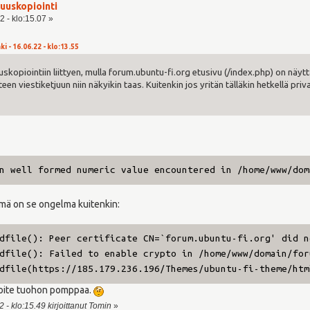
uuskopiointi
2 - klo:15.07 »
i - 16.06.22 - klo:13.55
kopiointiin liittyen, mulla forum.ubuntu-fi.org etusivu (/index.php) on näyt
een viestiketjuun niin näkyikin taas. Kuitenkin jos yritän tälläkin hetkellä pr
 well formed numeric value encountered in /home/www/dom
mä on se ongelma kuitenkin:
file(): Peer certificate CN=`forum.ubuntu-fi.org' did n
file(): Failed to enable crypto in /home/www/domain/for
file(https://185.179.236.196/Themes/ubuntu-fi-theme/htm
soite tuohon pomppaa.
 - klo:15.49 kirjoittanut Tomin
»