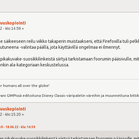
uuskopiointi
2 - klo:14.59 »
nne säikeeseen reilu viikko takaperin muistaakseni, että Firefoxilla tuli pel
rjautuneena -valintaa päällä, jota käyttävillä ongelmaa ei ilmennyt.
pikakuvake-suosikkilinkeistä siirtyä tarkistamaan foorumin pääsivulle, mitä
nkin ala-kategoriaan keskustelussa.
r humans all over the globe!
ani GIMPissä editoituna Disney Classic-väripaletin väreihin ja muunnettuna bittik
uuskopiointi
2 - klo:15.20 »
l - 18.06.22 - klo:14.59
en pikakuvake-suosikkilinkeistä siirtyä tarkistamaan foorumin pääsivulle, mitä