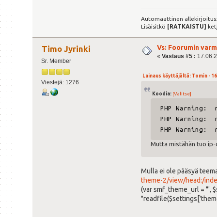
Automaattinen allekirjoitus
Lisäisitkö
[RATKAISTU]
ket
Vs: Foorumin varm
Timo Jyrinki
«
Vastaus #5 :
17.06.2
Sr. Member
Lainaus käyttäjältä: Tomin - 16
Viestejä: 1276
Koodia:
[Valitse]
PHP Warning: r
PHP Warning: r
PHP Warning: r
Mutta mistähän tuo ip
Mulla ei ole pääsyä teem
theme-2/view/head:/inde
(var smf_theme_url = "', 
"readfile($settings['theme_