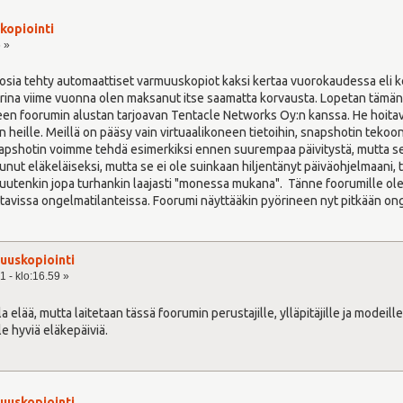
kopiointi
6 »
osia tehty automaattiset varmuuskopiot kaksi kertaa vuorokaudessa eli ke
rina viime vuonna olen maksanut itse saamatta korvausta. Lopetan tämän 
een foorumin alustan tarjoavan Tentacle Networks Oy:n kanssa. He hoitav
heille. Meillä on pääsy vain virtuaalikoneen tietoihin, snapshotin tekoo
apshotin voimme tehdä esimerkiksi ennen suurempaa päivitystä, mutta se 
ut eläkeläiseksi, mutta se ei ole suinkaan hiljentänyt päiväohjelmaani, t
uutenkin jopa turhankin laajasti "monessa mukana". Tänne foorumille ole
ttavissa ongelmatilanteissa. Foorumi näyttääkin pyörineen nyt pitkään o
uuskopiointi
1 - klo:16.59 »
la elää, mutta laitetaan tässä foorumin perustajille, ylläpitäjille ja modeille
le hyviä eläkepäiviä.
uuskopiointi