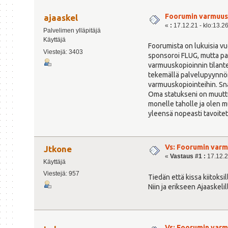
Foorumin varmuus
ajaaskel
«
:
17.12.21 - klo:13.2
Palvelimen ylläpitäjä
Käyttäjä
Foorumista on lukuisia vu
Viestejä: 3403
sponsoroi FLUG, mutta pa
varmuuskopioinnin tilant
tekemällä palvelupyynnön 
varmuuskopiointeihin. Sn
Oma statukseni on muuttun
monelle taholle ja olen m
yleensä nopeasti tavoite
Vs: Foorumin varm
Jtkone
«
Vastaus #1 :
17.12.2
Käyttäjä
Viestejä: 957
Tiedän että kissa kiitoksil
Niin ja erikseen Ajaaskelil
Vs: Foorumin varm