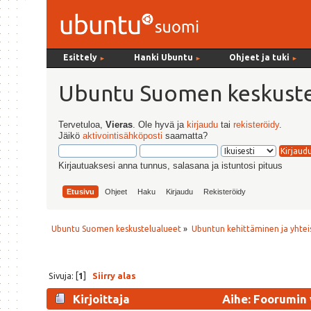
Esittely
Hanki Ubuntu
Ohjeet ja tuki
►
►
►
Ubuntu Suomen keskuste
Tervetuloa,
Vieras
. Ole hyvä ja
kirjaudu
tai
rekisteröidy
.
Jäikö
aktivointisähköposti
saamatta?
Kirjautuaksesi anna tunnus, salasana ja istuntosi pituus
Etusivu
Ohjeet
Haku
Kirjaudu
Rekisteröidy
Ubuntu Suomen keskustelualueet
»
Ubuntun kehittäminen ja yhtei
Sivuja: [
1
]
Siirry alas
Kirjoittaja
Aihe: Foorumin 