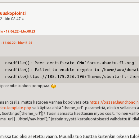
uuskopiointi
2 - klo:08.47 »
i - 17.06.22 - klo:08.23
- 16.06.22 - klo:15.07
: readfile(): Peer certificate CN=`forum.ubuntu-fi.org' 
: readfile(): Failed to enable crypto in /home/www/domai
: readfile(https://185.179.236.196/Themes/ubuntu-fi-them
 ip-osoite tuohon pomppaa.
emaan täällä, mutta katsoen vanhaa koodiversiota
https://bazaar.launchpad.
dex.template.php
se käyttää ehkä "theme_url"-parametriä, olisiko sellainen a
', $settings['theme_url'])? Tosin samasta haettaisiin myös css:t. Toinen vai
me_url'] . '/html/nav.html');" jostain syystä kertaluontoisesti vaihdettu IP tilal
, missä tuo olisi asetettu väärin. Muualla tuo tuottaa kuitenkin oikean tulo