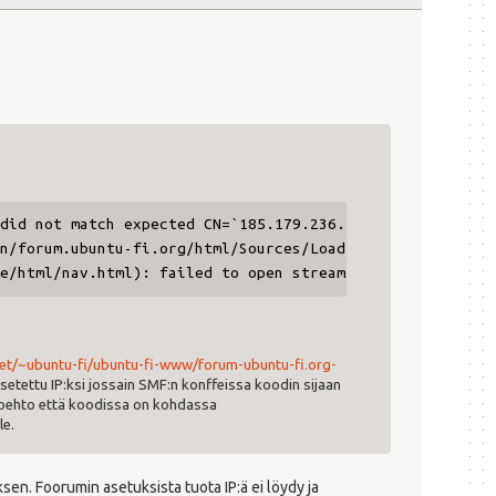
did not match expected CN=`185.179.236.196' in /home/www
n/forum.ubuntu-fi.org/html/Sources/Load.php(2272) : eval
e/html/nav.html): failed to open stream: operation faile
net/~ubuntu-fi/ubuntu-fi-www/forum-ubuntu-fi.org-
setettu IP:ksi jossain SMF:n konffeissa koodin sijaan
htoehto että koodissa on kohdassa
le.
ksen. Foorumin asetuksista tuota IP:ä ei löydy ja