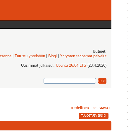
Uutiset:
 asenna
|
Tutustu yhteisöön
|
Blogi
|
Yritysten tarjoamat palvelut
Uusimmat julkaisut:
Ubuntu 26.04 LTS
(23.4.2026)
« edellinen
seuraava »
TULOSTUSVERSIO