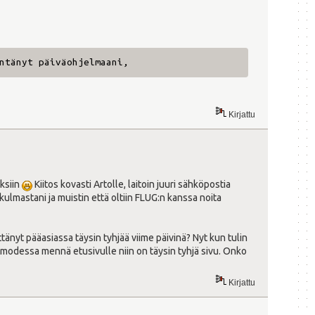
ntänyt päiväohjelmaani,
Kirjattu
rksiin
Kiitos kovasti Artolle, laitoin juuri sähköpostia
lmastani ja muistin että oltiin FLUG:n kanssa noita
tänyt pääasiassa täysin tyhjää viime päivinä? Nyt kun tulin
te modessa mennä etusivulle niin on täysin tyhjä sivu. Onko
Kirjattu