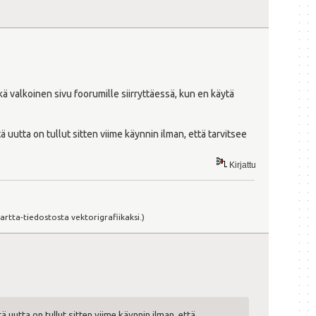
kkä valkoinen sivu foorumille siirryttäessä, kun en käytä
 uutta on tullut sitten viime käynnin ilman, että tarvitsee
Kirjattu
artta-tiedostosta vektorigrafiikaksi.)
 uutta on tullut sitten viime käynnin ilman, että