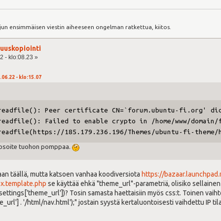
:
jun ensimmäisen viestin aiheeseen ongelman ratkettua, kiitos.
uuskopiointi
2 - klo:08.23 »
.06.22 - klo:15.07
eadfile(): Peer certificate CN=`forum.ubuntu-fi.org' did
eadfile(): Failed to enable crypto in /home/www/domain/f
eadfile(https://185.179.236.196/Themes/ubuntu-fi-theme/h
-osoite tuohon pomppaa.
aan täällä, mutta katsoen vanhaa koodiversiota
https://bazaar.launchpad
x.template.php
se käyttää ehkä "theme_url"-parametriä, olisiko sellainen 
$settings['theme_url'])? Tosin samasta haettaisiin myös css:t. Toinen vai
url'] . '/html/nav.html');" jostain syystä kertaluontoisesti vaihdettu IP tila