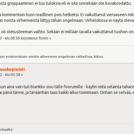
asta greppaaminen ei tuo tuloksia eli ei sitä sinnekään ole kovakoodattu.
a kommentoin tuon readlinen pois hetkeksi. Ei vaikuttanut vieraaseen miten
n noista virheriveistä liittyy tähän ongelmaan. Virhelokissa ei näytä oleva
ua oli oletusteeman vaihto. Sekään ei millään tavalla vaikuttanut tuohon o
 - klo:08.58 kirjoittanut Tomin
»
:
jun ensimmäisen viestin aiheeseen ongelman ratkettua, kiitos.
uuskopiointi
2 - klo:00.38 »
 kun aina vain tuli blankko sivu tälle foorumille - käytin mitä selainta tah
a päivä tänne, ja tänäänhän taas kaikki alkoi toimimaan. Onhan se selvää, ett
ntaalta.