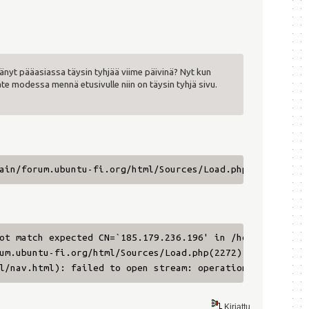
tänyt pääasiassa täysin tyhjää viime päivinä? Nyt kun
ivate modessa mennä etusivulle niin on täysin tyhjä sivu.
ain/forum.ubuntu-fi.org/html/Sources/Load.php(2272) : ev
ot match expected CN=`185.179.236.196' in /home/www/doma
um.ubuntu-fi.org/html/Sources/Load.php(2272) : eval()'d 
l/nav.html): failed to open stream: operation failed in 
Kirjattu