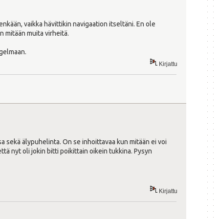
kään, vaikka hävittikin navigaation itseltäni. En ole
n mitään muita virheitä.
ngelmaan.
Kirjattu
ansa sekä älypuhelinta. On se inhoittavaa kun mitään ei voi
ä nyt oli jokin bitti poikittain oikein tukkina. Pysyn
Kirjattu