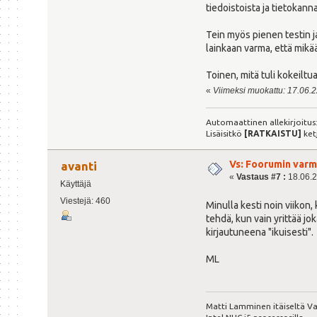
tiedoistoista ja tietokann
Tein myös pienen testin j
lainkaan varma, että mikää
Toinen, mitä tuli kokeilt
«
Viimeksi muokattu: 17.06.22
Automaattinen allekirjoitus
Lisäisitkö
[RATKAISTU]
ket
Vs: Foorumin varm
avanti
«
Vastaus #7 :
18.06.2
Käyttäjä
Viestejä: 460
Minulla kesti noin viikon,
tehdä, kun vain yrittää jok
kirjautuneena "ikuisesti".
ML
Matti Lamminen itäiseltä Va