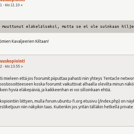
 - klo:11.10 »
 muuttunut eläkeläiseksi, mutta se ei ole suinkaan hilje
ömien Kavaljeerien Kiltaan!
uuskopiointi
2 - klo:13.55 »
sti mieleen että jos foorumit piiputtaa pahasti niin yhteys Tentacle netwo
iosoitteeseen koska foorumit vaikuttivat alhaalla olevilta minun näköku
kein hyviä eläkepäiviä, ja kaikkeenhan ei voi silloinkaan ehtiä.
piointiin liittyen, mulla forum.ubuntu-fi.org etusivu (/index.php) on näyt
tiketjuun niin näkyikin taas. Kuitenkin jos yritän tälläkin hetkellä priva