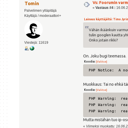
Vs: Foorumin varm
Tomin
«
Vastaus #4 :
16.06.2
Palvelimen ylläpitäjä
Käyttäjä / moderaattori+
Lainaus käyttäjältä: Timo Jyrink
Vähän ikäänkuin varmuus
tulin googlen kautta yht
Onko jotain rikki?
Viestejä: 11619
On. Joku bugi teemassa.
Koodia:
[Valitse]
PHP Notice: A non
Muokkaus: Tai no ehkä tä
Koodia:
[Valitse]
PHP Warning: read
PHP Warning: read
PHP Warning: read
Mutta mistähän tuo ip-o
«
Viimeksi muokattu: 16.06.22