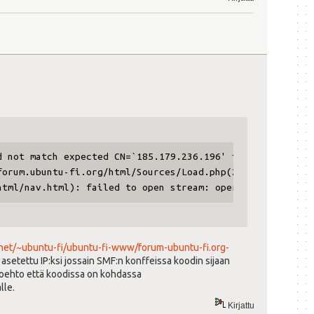
 not match expected CN=`185.179.236.196' in /home/www/do
orum.ubuntu-fi.org/html/Sources/Load.php(2272) : eval()
tml/nav.html): failed to open stream: operation failed i
.net/~ubuntu-fi/ubuntu-fi-www/forum-ubuntu-fi.org-
asetettu IP:ksi jossain SMF:n konffeissa koodin sijaan
htoehto että koodissa on kohdassa
lle.
Kirjattu