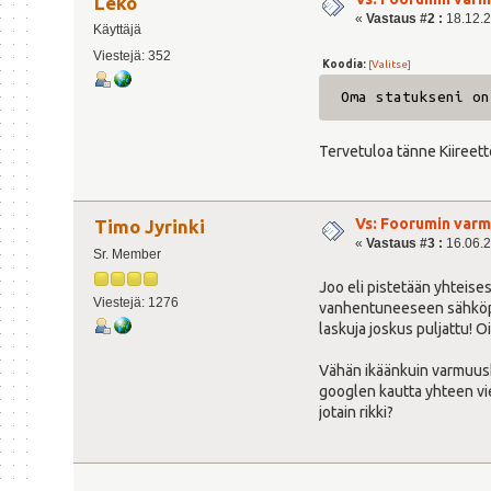
Leko
«
Vastaus #2 :
18.12.21
Käyttäjä
Viestejä: 352
Koodia:
[Valitse]
Oma statukseni on
Tervetuloa tänne Kiireett
Vs: Foorumin varm
Timo Jyrinki
«
Vastaus #3 :
16.06.2
Sr. Member
Joo eli pistetään yhteise
Viestejä: 1276
vanhentuneeseen sähköpost
laskuja joskus puljattu! Oi
Vähän ikäänkuin varmuusko
googlen kautta yhteen vies
jotain rikki?