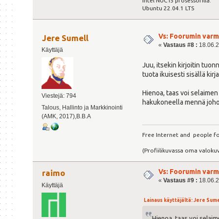
Intel NUC i5 prosessorilla.
Ubuntu 22.04.1 LTS
Vs: Foorumin varm
Jere Sumell
«
Vastaus #8 :
18.06.2
Käyttäjä
Juu, itsekin kirjoitin tuo
tuota ikuisesti sisällä ki
Hienoa, taas voi selaimen 
Viestejä: 794
hakukoneella mennä joho
Talous, Hallinto ja Markkinointi
(AMK, 2017),B.B.A
Free Internet and people fo
(Profiilikuvassa oma valokuv
Vs: Foorumin varm
raimo
«
Vastaus #9 :
18.06.2
Käyttäjä
Lainaus käyttäjältä: Jere Sumel
Hienoa, taas voi selaim