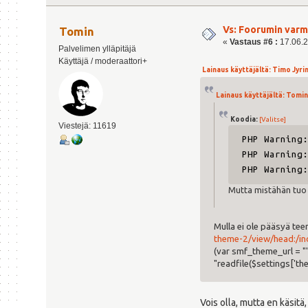
Vs: Foorumin varm
Tomin
«
Vastaus #6 :
17.06.2
Palvelimen ylläpitäjä
Käyttäjä / moderaattori+
Lainaus käyttäjältä: Timo Jyrink
Lainaus käyttäjältä: Tomin 
Koodia:
[Valitse]
Viestejä: 11619
PHP Warning
PHP Warning
PHP Warning
Mutta mistähän tuo
Mulla ei ole pääsyä te
theme-2/view/head:/in
(var smf_theme_url = "
"readfile($settings['the
Vois olla, mutta en käsitä