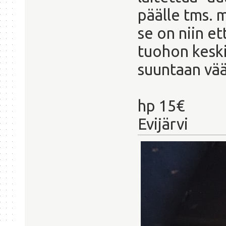
päälle tms. m
se on niin et
tuohon kesk
suuntaan vä
hp 15€
Evijärvi