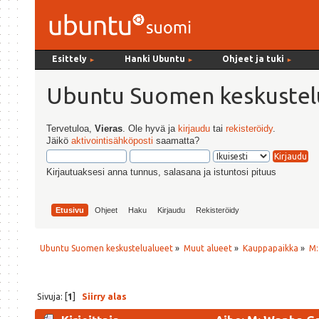
Esittely
Hanki Ubuntu
Ohjeet ja tuki
►
►
►
Ubuntu Suomen keskustel
Tervetuloa,
Vieras
. Ole hyvä ja
kirjaudu
tai
rekisteröidy
.
Jäikö
aktivointisähköposti
saamatta?
Kirjautuaksesi anna tunnus, salasana ja istuntosi pituus
Etusivu
Ohjeet
Haku
Kirjaudu
Rekisteröidy
Ubuntu Suomen keskustelualueet
»
Muut alueet
»
Kauppapaikka
»
M:
Sivuja: [
1
]
Siirry alas