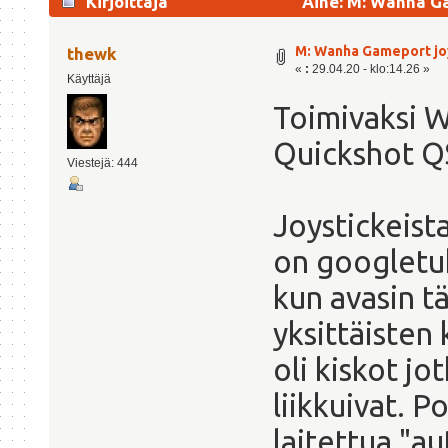
Kirjoittaja
Aihe: M: Wanha Ga
M: Wanha Gameport jo
thewk
«
:
29.04.20 - klo:14.26 »
Käyttäjä
Toimivaksi W
Quickshot QS
Viestejä: 444
Joystickeist
on googletuk
kun avasin t
yksittäisten 
oli kiskot jo
liikkuivat. P
laitettua "a