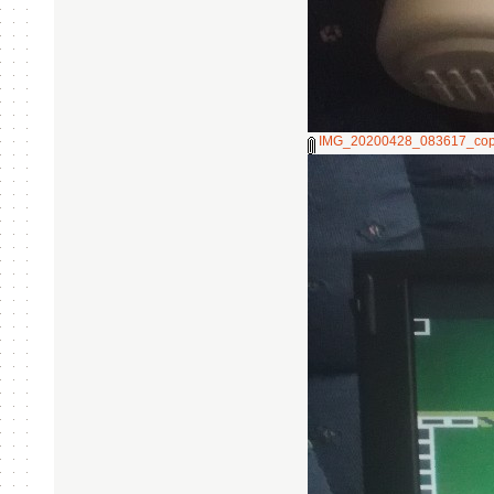
IMG_20200428_083617_cop