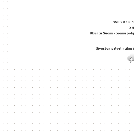
SMF 2.0.19
|
X
Ubuntu Suomi -teema
poh
Sivuston palvelintilan