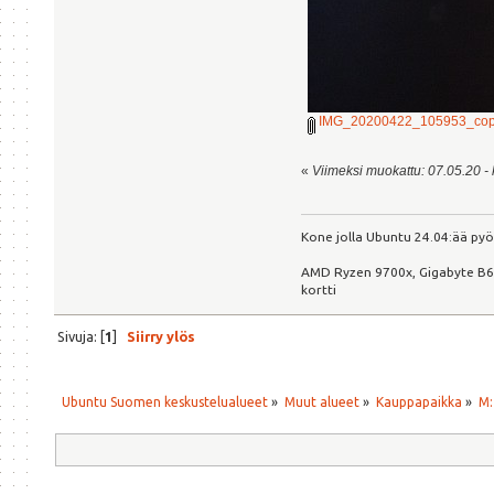
IMG_20200422_105953_cop
«
Viimeksi muokattu: 07.05.20 - k
Kone jolla Ubuntu 24.04:ää pyör
AMD Ryzen 9700x, Gigabyte B6
kortti
Sivuja: [
1
]
Siirry ylös
Ubuntu Suomen keskustelualueet
»
Muut alueet
»
Kauppapaikka
»
M: