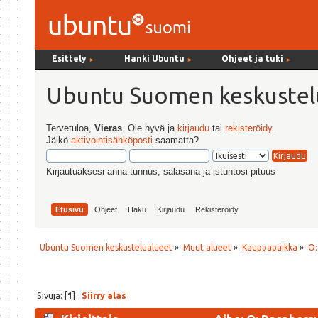
Esittely
Hanki Ubuntu
Ohjeet ja tuki
►
►
►
Ubuntu Suomen keskustel
Tervetuloa,
Vieras
. Ole hyvä ja
kirjaudu
tai
rekisteröidy
.
Jäikö
aktivointisähköposti
saamatta?
Kirjautuaksesi anna tunnus, salasana ja istuntosi pituus
Etusivu
Ohjeet
Haku
Kirjaudu
Rekisteröidy
Ubuntu Suomen keskustelualueet
»
Muut alueet
»
Kauppapaikka
»
O:
Sivuja: [
1
]
Siirry alas