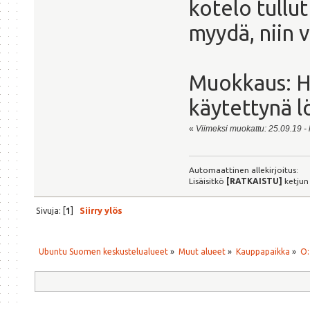
kotelo tullut
myydä, niin 
Muokkaus: H
käytettynä l
«
Viimeksi muokattu: 25.09.19 - k
Automaattinen allekirjoitus:
Lisäisitkö
[RATKAISTU]
ketjun
Sivuja: [
1
]
Siirry ylös
Ubuntu Suomen keskustelualueet
»
Muut alueet
»
Kauppapaikka
»
O: