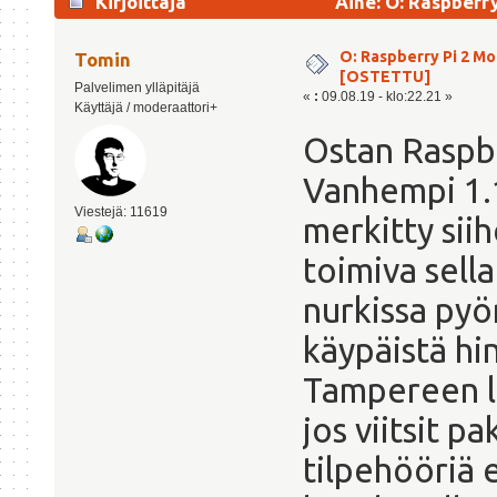
Kirjoittaja
Aihe: O: Raspberr
O: Raspberry Pi 2 Mo
Tomin
[OSTETTU]
Palvelimen ylläpitäjä
«
:
09.08.19 - klo:22.21 »
Käyttäjä / moderaattori+
Ostan Raspbe
Vanhempi 1.1
Viestejä: 11619
merkitty siih
toimiva sell
nurkissa pyö
käypäistä hi
Tampereen lä
jos viitsit p
tilpehööriä e