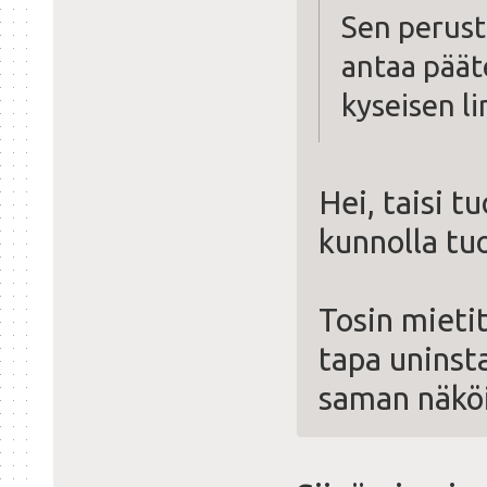
Sen perust
antaa päät
kyseisen l
Hei, taisi t
kunnolla tu
Tosin mieti
tapa uninsta
saman näköi