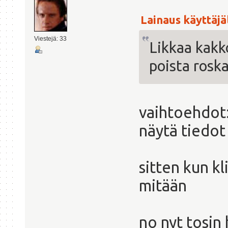
Lainaus käyttäjäl
Viestejä: 33
Likkaa kakk
poista roska
vaihtoehdot: 
näytä tiedot
sitten kun kl
mitään
no nyt tosin