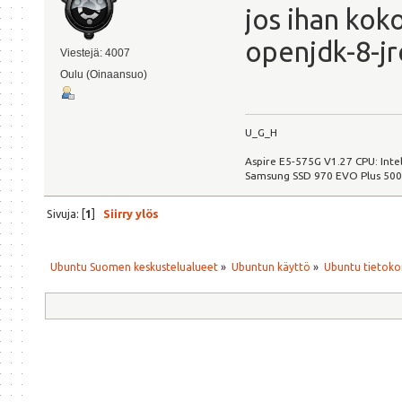
jos ihan kok
openjdk-8-jr
Viestejä: 4007
Oulu (Oinaansuo)
U_G_H
Aspire E5-575G V1.27 CPU: Int
Samsung SSD 970 EVO Plus 50
Sivuja: [
1
]
Siirry ylös
Ubuntu Suomen keskustelualueet
»
Ubuntun käyttö
»
Ubuntu tietoko