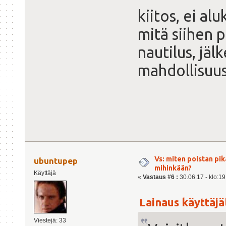
kiitos, ei a
mitä siihen p
nautilus, jäl
mahdollisuus
Vs: miten poistan pi
ubuntupep
mihinkään?
Käyttäjä
«
Vastaus #6 :
30.06.17 - klo:19
Lainaus käyttäjäl
Viestejä: 33