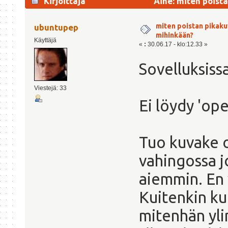
Kirjoittaja
Aihe: miten poist
kertaa)
miten poistan pikaku
ubuntupep
mihinkään?
Käyttäjä
«
:
30.06.17 - klo:12.33 »
Sovelluksissa
Viestejä: 33
Ei löydy 'op
Tuo kuvake on
vahingossa jo
aiemmin. En
Kuitenkin kun
mitenhän yli