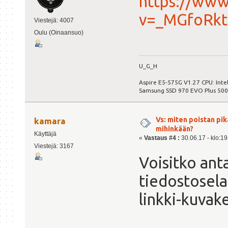
https://www
v=_MGfoRk
Viestejä: 4007
Oulu (Oinaansuo)
U_G_H
Aspire E5-575G V1.27 CPU: Int
Samsung SSD 970 EVO Plus 50
Vs: miten poistan pi
kamara
mihinkään?
Käyttäjä
«
Vastaus #4 :
30.06.17 - klo:19
Viestejä: 3167
Voisitko an
tiedostosela
linkki-kuvake