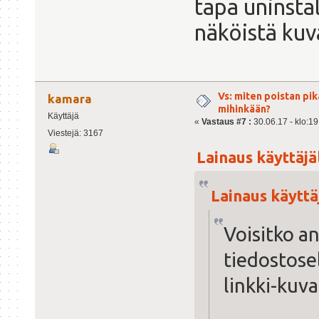
tapa uninstal
näköistä kuv
Vs: miten poistan pi
kamara
mihinkään?
Käyttäjä
«
Vastaus #7 :
30.06.17 - klo:19
Viestejä: 3167
Lainaus käyttäjä
Lainaus käyttäj
Voisitko a
tiedostose
linkki-kuva