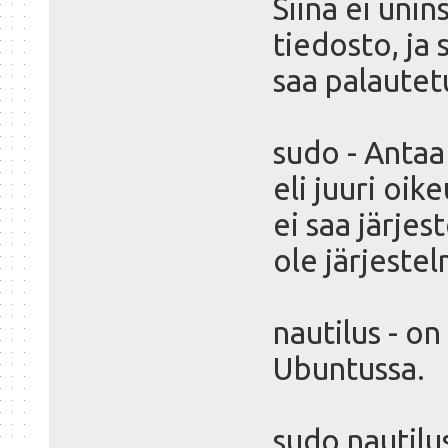
Siinä ei unin
tiedosto, ja 
saa palautet
sudo - Antaa
eli juuri oik
ei saa järjes
ole järjeste
nautilus - o
Ubuntussa.
sudo nautilu