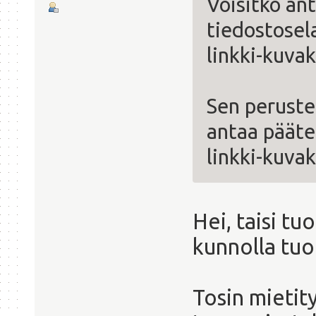
Voisitko an
tiedostosel
linkki-kuvak
Sen peruste
antaa pääte
linkki-kuva
Hei, taisi tu
kunnolla tuo
Tosin mietit