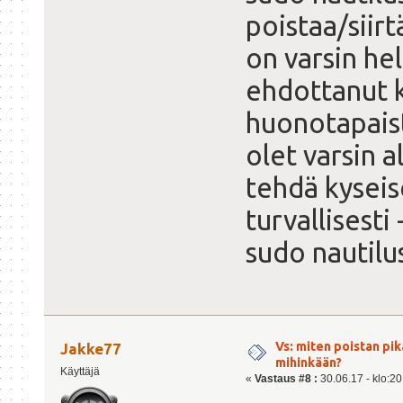
poistaa/siirt
on varsin he
ehdottanut kä
huonotapaist
olet varsin al
tehdä kyseis
turvallisesti
sudo nautilus
Vs: miten poistan pi
Jakke77
mihinkään?
Käyttäjä
«
Vastaus #8 :
30.06.17 - klo:20