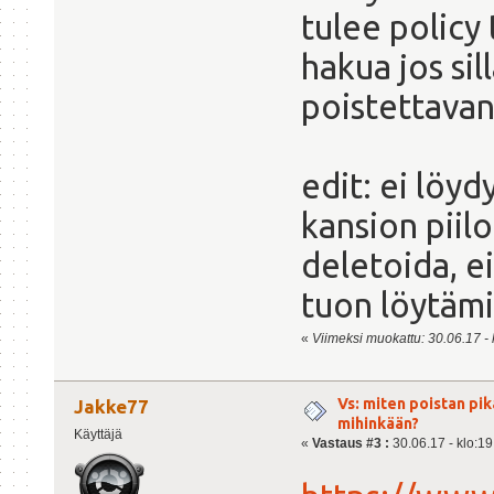
tulee policy
hakua jos sil
poistettava
edit: ei löyd
kansion piilo
deletoida, e
tuon löytämi
«
Viimeksi muokattu: 30.06.17 - 
Vs: miten poistan pi
Jakke77
mihinkään?
Käyttäjä
«
Vastaus #3 :
30.06.17 - klo:19