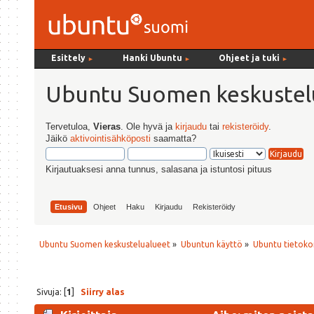
Esittely
Hanki Ubuntu
Ohjeet ja tuki
►
►
►
Ubuntu Suomen keskustel
Tervetuloa,
Vieras
. Ole hyvä ja
kirjaudu
tai
rekisteröidy
.
Jäikö
aktivointisähköposti
saamatta?
Kirjautuaksesi anna tunnus, salasana ja istuntosi pituus
Etusivu
Ohjeet
Haku
Kirjaudu
Rekisteröidy
Ubuntu Suomen keskustelualueet
»
Ubuntun käyttö
»
Ubuntu tietoko
Sivuja: [
1
]
Siirry alas