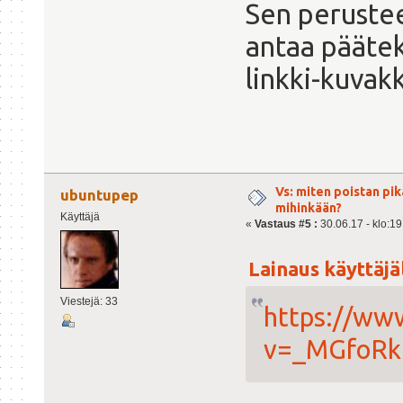
Sen perustee
antaa päätek
linkki-kuvak
Vs: miten poistan pi
ubuntupep
mihinkään?
Käyttäjä
«
Vastaus #5 :
30.06.17 - klo:19
Lainaus käyttäjäl
Viestejä: 33
https://ww
v=_MGfoR