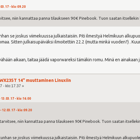
.03.17 - klo:09.20
vitsee, niin kannattaa panna tilaukseen 90€ Pinebook. Tuon saatan itsellekin h
unhan se joskus viimekuussa julkaistaisiin. Piti ilmestyä Helmikuun alkupuol
 lomaa. Sitten julkaisupäiväksi ilmoitettiin 22.2 (mutta minkä vuoden?) .
sta vähään aikaan, taitaa jäädä vaporwareksi tämäkin romu. Minä en ainakaa
WX235T 14" muuttaminen Linuxiin
7 - klo:17.37 »
 13.03.17 - klo:16.00
- 12.03.17 - klo:09.20
tarvitsee, niin kannattaa panna tilaukseen 90€ Pinebook. Tuon saatan itsellekin 
 kunhan se joskus viimekuussa julkaistaisiin. Piti ilmestyä Helmikuun alkupuolel