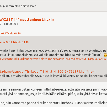
n, pikemminkin päinvastoin.
WX235T 14" muuttaminen Linuxiin
7 - klo:09.20 »
.03.17 - klo:03.58
ri - 06.11.16 - klo:14.59
yynnissä tosi halpa ASUS R417SA-WX235T 14", 199€, mutta se on Windows 10 k
ttua Linux-koneeksi? Noissa voi olla ongelmana bios tai Windowsin "lukot".
fi/tietotekniikka/kannettavat-tietokoneet/asus-r417sa-wx235t-14/p-429214/
/kanta-hame/Lenovo_Thinkpad_T410_i5_4_500_34736574.htm?ma=1
hdollisuus myös puhtaalla SSD. 240Gb levyllä, käytetty on sekin, koneessa ollu
lä minä ainakin ostan koneen niillä kriteereillä, että sitä voi sielä parin v
aatii yhä enemmän, jos jo itselläsikään ei kärsi pitää, kuin yhtä sivua kerra
tsee, niin kannattaa panna tilaukseen 90€ Pinebook. Tuon saatan itsellekin 