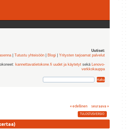
Uutiset:
 asenna
|
Tutustu yhteisöön
|
Blogi
|
Yritysten tarjoamat palvelut
tokoneet:
kannettavatietokone.fi uudet ja käytetyt
sekä
Lenovo-
verkkokauppa
« edellinen
seuraava »
TULOSTUSVERSIO
kertaa)