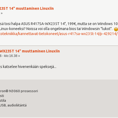
5T 14" muuttaminen Linuxiin
 »
ssä tosi halpa ASUS R417SA-WX235T 14", 199€, mutta se on Windows 10 
Linux-koneeksi? Noissa voi olla ongelmana bios tai Windowsin "lukot".
etotekniikka/kannettavat-tietokoneet/asus-r417sa-wx235t-14/p-429214/
WX235T 14" muuttaminen Linuxiin
 - klo:16.38 »
jos katselee hivenenkään speksejä...
eron® N3060 prosessori
sti
tila
SB, audioliitäntä