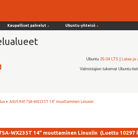
Kaupalliset palvelut
Ubuntu-yhteisö
►
►
lualueet
Ubuntu
26.04 LTS
|
Lataa ja
Valmistajien tukemat Ubuntu-tie
lua
»
ASUS R417SA-WX235T 14" muuttaminen Linuxiin
7SA-WX235T 14" muuttaminen Linuxiin (Luettu 10297 