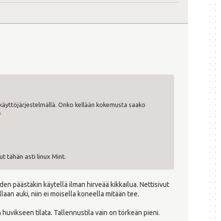
äyttöjärjestelmällä. Onko kellään kokemusta saako
t tähän asti linux Mint.
uoden päästäkin käytellä ilman hirveää kikkailua. Nettisivut
llaan auki, niin ei moisella koneella mitään tee.
huvikseen tilata. Tallennustila vain on törkeän pieni.