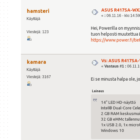
ASUS R417SA-WX23
hamsteri
«
:
06.11.16 - klo:14.59
Käyttäjä
Hei, Powerilla on myynni
Viestejä: 123
tuon helposti muutettua 
https://www.power.fi/ti
Vs: ASUS R417SA-
kamara
«
Vastaus #1 :
06.11.16
Käyttäjä
Viestejä: 3167
Ei se minusta halpa ole, 
Lainaus
14" LED HD-näyttö
Intel® Dual-Core Cel
2 GB RAM keskusmui
32 GB eMMc tallennus
1x USB 2.0, 1x microU
Windows 10