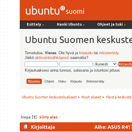
Esittely
Hanki Ubuntu
Ohjeet ja tuki
►
►
►
Ubuntu Suomen keskuste
Tervetuloa,
Vieras
. Ole hyvä ja
kirjaudu
tai
rekisteröidy
.
Jäikö
aktivointisähköposti
saamatta?
Kirjautuaksesi anna tunnus, salasana ja istuntosi pituus
Etusivu
Ohjeet
Haku
Kirjaudu
Rekisteröidy
Ubuntu Suomen keskustelualueet
»
Muut alueet
»
Yleistä keskuste
Sivuja: [
1
]
Siirry alas
Kirjoittaja
Aihe: ASUS R41