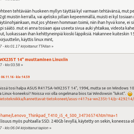
 yhteen tehtävään huokeen myllyn täyttää kyl varmaan tehtävänsä, mut peru
gt muistin kerralla, vai ajelisko jollain kepeemmällä, muisti ei kyl tosiaan ri
ä näytönohjainkaan, mut jos yhteen hommaan toimii, niin ihan hyvä kone, ei
i säätö. mut ei anna tosiaan ajaa useeta sivua auki yhtaikaa, videota kah
, luokassaan ihan kehittyneinpiä kioski läppiksiä. Hakannee kuiteskin 1
rjuuttelin, käyttis linux mint,
 - klo:01.17 kirjoittanut TTAllan
»
WX235T 14" muuttaminen Linuxiin
7 - klo:03.58 »
 06.11.16 - klo:14.59
nnissä tosi halpa ASUS R417SA-WX235T 14", 199€, mutta se on Windows 10 
a Linux-koneeksi? Noissa voi olla ongelmana bios tai Windowsin "lukot".
tietotekniikka/kannettavat-tietokoneet/asus-r417sa-wx235t-14/p-429214
nta-hame/Lenovo_Thinkpad_T410_i5_4_500_34736574.htm?ma=1
llisuus myös puhtaalla SSD. 240Gb levyllä, käytetty on sekin, koneessa oll
- klo:06.04 kirjoittanut tapion
»