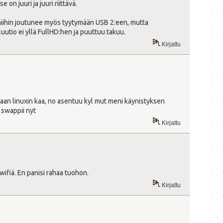
n juuri ja juuri riittävä.
 niihin joutunee myös tyytymään USB 2:een, mutta
utio ei yllä FullHD:hen ja puuttuu takuu.
Kirjattu
imaan linuxin kaa, no asentuu kyl mut meni käynistyksen
 swappii nyt
Kirjattu
wifiä. En panisi rahaa tuohon.
Kirjattu