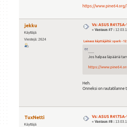
https://www.pine64.org
Vs: ASUS R417SA-
jekku
«
Vastaus #7 :
12.03.1
Käyttäjä
Viestejä: 2624
Lainaus käyttäjältä: spark - 12
.......
Jos halpaa läpääriä tar
https://www.pine64.o
Heh.
Onneksi on rautatilanne 
Vs: ASUS R417SA-
TuxNetti
«
Vastaus #8 :
13.03.1
Käyttäjä