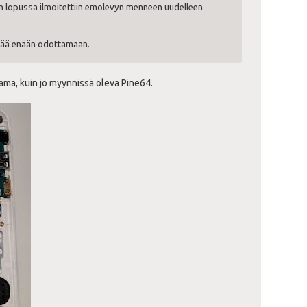
uun lopussa ilmoitettiin emolevyn menneen uudelleen
n jää enään odottamaan.
ama, kuin jo myynnissä oleva Pine64.