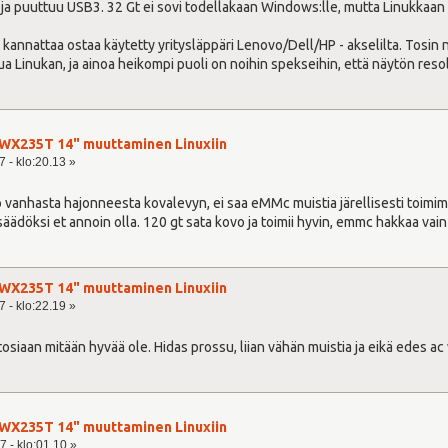
a puuttuu USB3. 32 Gt ei sovi todellakaan Windows:lle, mutta Linukkaan se o
annattaa ostaa käytetty yritysläppäri Lenovo/Dell/HP - akselilta. Tosin
Linukan, ja ainoa heikompi puoli on noihin spekseihin, että näytön resolu
WX235T 14" muuttaminen Linuxiin
 - klo:20.13 »
tto vanhasta hajonneesta kovalevyn, ei saa eMMc muistia järellisesti toim
säädöksi et annoin olla. 120 gt sata kovo ja toimii hyvin, emmc hakkaa vain
WX235T 14" muuttaminen Linuxiin
 - klo:22.19 »
osiaan mitään hyvää ole. Hidas prossu, liian vähän muistia ja eikä edes ac 
WX235T 14" muuttaminen Linuxiin
7 - klo:01.10 »