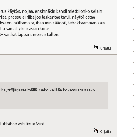
s käytös, no jaa, ensinnäkin kansii miettii onko selain
itä, prossu ei riiitä jos laskentaa tarvii, näyttö ottaa
 sikseen valittamista, ihan min säädöil, tehokkaamman sais
ella samal, yhen asian kone
5v vanhat läppärit menen tullen.
Kirjattu
käyttöjärjestelmällä. Onko kellään kokemusta saako
/
ut tähän asti linux Mint.
Kirjattu