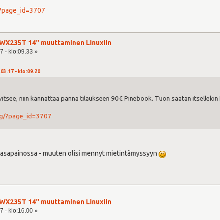
/?page_id=3707
WX235T 14" muuttaminen Linuxiin
7 - klo:09.33 »
.03.17 - klo:09.20
vitsee, niin kannattaa panna tilaukseen 90€ Pinebook. Tuon saatan itsellekin h
rg/?page_id=3707
tasapainossa - muuten olisi mennyt mietintämyssyyn
WX235T 14" muuttaminen Linuxiin
7 - klo:16.00 »