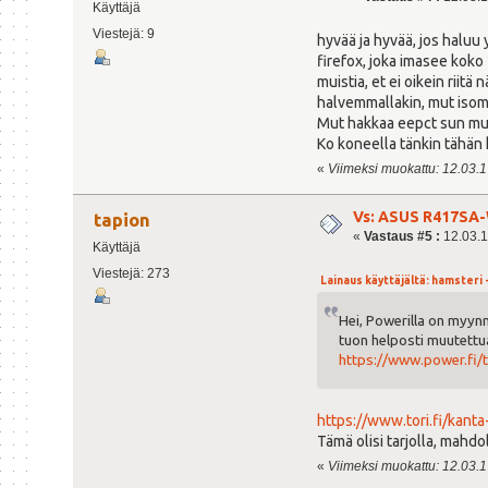
Käyttäjä
Viestejä: 9
hyvää ja hyvää, jos haluu
firefox, joka imasee koko 2
muistia, et ei oikein riit
halvemmallakin, mut isomp
Mut hakkaa eepct sun muut
Ko koneella tänkin tähän ki
«
Viimeksi muokattu: 12.03.17
Vs: ASUS R417SA-
tapion
«
Vastaus #5 :
12.03.1
Käyttäjä
Viestejä: 273
Lainaus käyttäjältä: hamsteri -
Hei, Powerilla on myy
tuon helposti muutettu
https://www.power.fi/
https://www.tori.fi/ka
Tämä olisi tarjolla, mahdo
«
Viimeksi muokattu: 12.03.17 