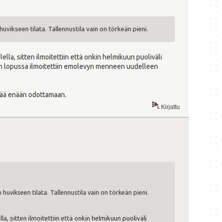
uvikseen tilata. Tallennustila vain on törkeän pieni.
ella, sitten ilmoitettiin että onkin helmikuun puoliväli
 Kuun lopussa ilmoitettiin emolevyn menneen uudelleen
n jää enään odottamaan.
Kirjattu
huvikseen tilata. Tallennustila vain on törkeän pieni.
la, sitten ilmoitettiin että onkin helmikuun puoliväli