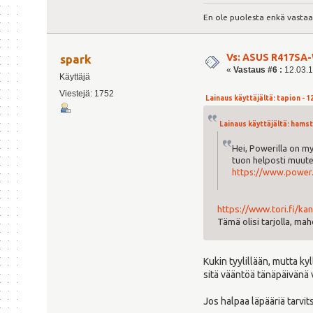
En ole puolesta enkä vastaa
Vs: ASUS R417SA-
spark
«
Vastaus #6 :
12.03.1
Käyttäjä
Viestejä: 1752
Lainaus käyttäjältä: tapion - 12
Lainaus käyttäjältä: hamste
Hei, Powerilla on m
tuon helposti muute
https://www.power.
https://www.tori.fi
Tämä olisi tarjolla, ma
Kukin tyylillään, mutta kyl
sitä vääntöä tänäpäivänä v
Jos halpaa läpääriä tarvi