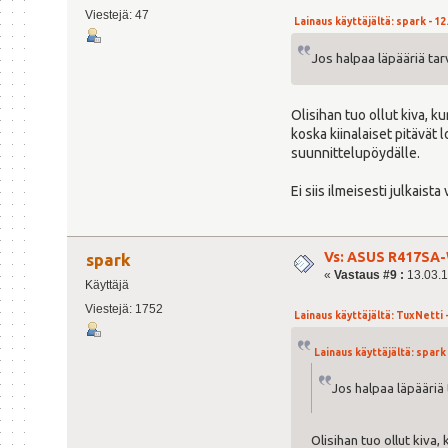
Viestejä: 47
Lainaus käyttäjältä: spark - 12
Jos halpaa läpääriä tar
Olisihan tuo ollut kiva, k
koska kiinalaiset pitävät
suunnittelupöydälle.
Ei siis ilmeisesti julkai
Vs: ASUS R417SA-
spark
«
Vastaus #9 :
13.03.1
Käyttäjä
Viestejä: 1752
Lainaus käyttäjältä: TuxNetti -
Lainaus käyttäjältä: spark 
Jos halpaa läpääriä 
Olisihan tuo ollut kiva,