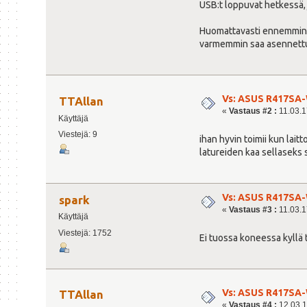
USB:t loppuvat hetkessä, j
Huomattavasti ennemmin k
varmemmin saa asennettua 
Vs: ASUS R417SA-
TTAllan
«
Vastaus #2 :
11.03.17
Käyttäjä
Viestejä: 9
ihan hyvin toimii kun lai
latureiden kaa sellaseks 
Vs: ASUS R417SA-
spark
«
Vastaus #3 :
11.03.17
Käyttäjä
Viestejä: 1752
Ei tuossa koneessa kyllä t
Vs: ASUS R417SA-
TTAllan
«
Vastaus #4 :
12.03.1