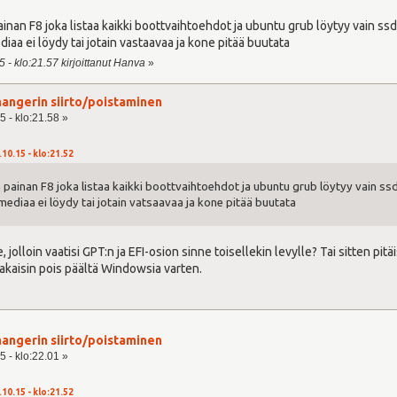
inan F8 joka listaa kaikki boottvaihtoehdot ja ubuntu grub löytyy vain ssd 
iaa ei löydy tai jotain vastaavaa ja kone pitää buutata
 - klo:21.57 kirjoittanut Hanva
»
angerin siirto/poistaminen
5 - klo:21.58 »
.10.15 - klo:21.52
 painan F8 joka listaa kaikki boottvaihtoehdot ja ubuntu grub löytyy vain ssd l
mediaa ei löydy tai jotain vatsaavaa ja kone pitää buutata
olloin vaatisi GPT:n ja EFI-osion sinne toisellekin levylle? Tai sitten pit
takaisin pois päältä Windowsia varten.
angerin siirto/poistaminen
5 - klo:22.01 »
.10.15 - klo:21.52