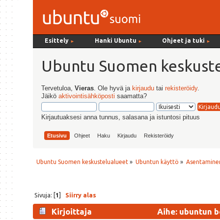
Esittely
Hanki Ubuntu
Ohjeet ja tuki
►
►
►
Ubuntu Suomen keskuste
Tervetuloa,
Vieras
. Ole hyvä ja
kirjaudu
tai
rekisteröidy
.
Jäikö
aktivointisähköposti
saamatta?
Kirjautuaksesi anna tunnus, salasana ja istuntosi pituus
Etusivu
Ohjeet
Haku
Kirjaudu
Rekisteröidy
Ubuntu Suomen keskustelualueet
»
Ubuntun käyttö
»
Asentaminen
Sivuja: [
1
]
Siirry alas
Kirjoittaja
Aihe: ubuntun b