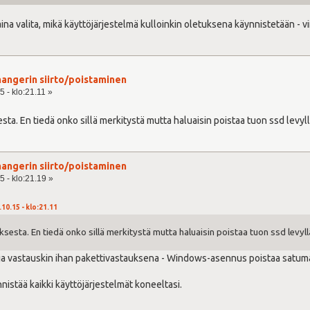
aina valita, mikä käyttöjärjestelmä kulloinkin oletuksena käynnistetään - vii
angerin siirto/poistaminen
 - klo:21.11 »
sta. En tiedä onko sillä merkitystä mutta haluaisin poistaa tuon ssd levy
angerin siirto/poistaminen
5 - klo:21.19 »
.10.15 - klo:21.11
sesta. En tiedä onko sillä merkitystä mutta haluaisin poistaa tuon ssd levyl
 ja vastauskin ihan pakettivastauksena - Windows-asennus poistaa satuma
nistää kaikki käyttöjärjestelmät koneeltasi.