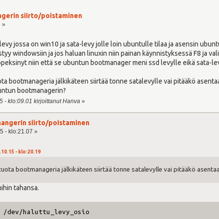
gerin siirto/poistaminen
9 »
evy jossa on win10 ja sata-levy jolle loin ubuntulle tilaa ja asensin ubun
styy windowsiin ja jos haluan linuxin niin painan käynnistyksessä F8 ja va
öpeksinyt niin että se ubuntun bootmanager meni ssd levylle eikä sata-levy
a bootmanageria jälkikäteen siirtää tonne satalevylle vai pitääkö asentaa
buntun bootmanagerin?
 - klo:09.01 kirjoittanut Hanva
»
angerin siirto/poistaminen
5 - klo:21.07 »
.10.15 - klo:20.19
uota bootmanageria jälkikäteen siirtää tonne satalevylle vai pitääkö asentaa
mihin tahansa.
 /dev/haluttu_levy_osio