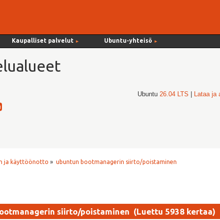
Kaupalliset palvelut
Ubuntu-yhteisö
►
►
lualueet
Ubuntu
26.04 LTS
|
Lataa ja
 ja käyttöönotto
»
ubuntun bootmanagerin siirto/poistaminen
ootmanagerin siirto/poistaminen (Luettu 5938 kertaa)