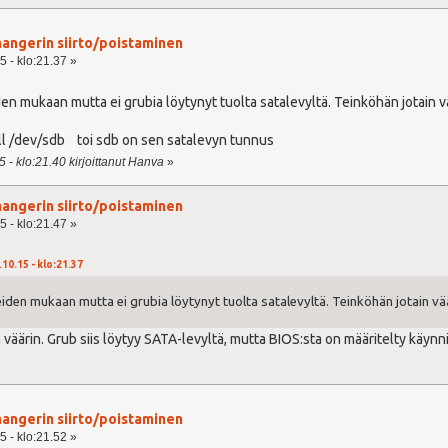
angerin siirto/poistaminen
5 - klo:21.37 »
en mukaan mutta ei grubia löytynyt tuolta satalevyltä. Teinköhän jotain v
all /dev/sdb toi sdb on sen satalevyn tunnus
 - klo:21.40 kirjoittanut Hanva
»
angerin siirto/poistaminen
5 - klo:21.47 »
.10.15 - klo:21.37
iden mukaan mutta ei grubia löytynyt tuolta satalevyltä. Teinköhän jotain vä
 väärin. Grub siis löytyy SATA-levyltä, mutta BIOS:sta on määritelty käynn
angerin siirto/poistaminen
5 - klo:21.52 »