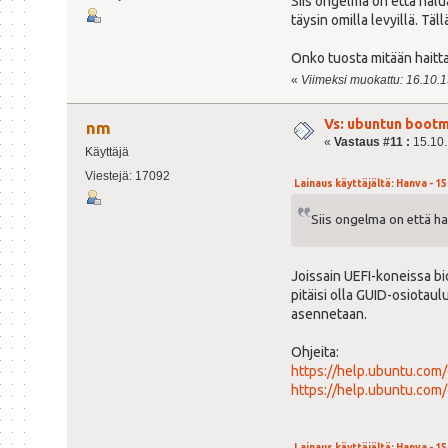
Siis ongelma on että halua
täysin omilla levyillä. T
Onko tuosta mitään haittaa
«
Viimeksi muokattu: 16.10.15
Vs: ubuntun bootm
nm
«
Vastaus #11 :
15.10.
Käyttäjä
Viestejä: 17092
Lainaus käyttäjältä: Hanva - 15
Siis ongelma on että ha
Joissain UEFI-koneissa bio
pitäisi olla GUID-osiotaul
asennetaan.
Ohjeita:
https://help.ubuntu.co
https://help.ubuntu.com
Lainaus käyttäjältä: Hanva - 15