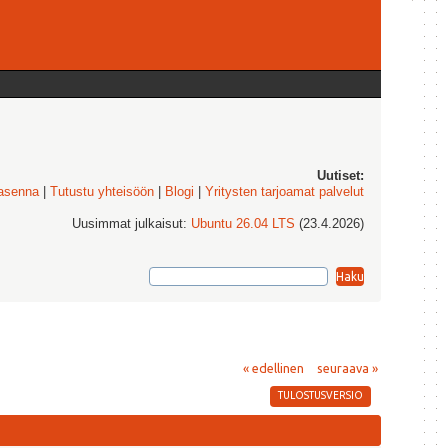
Uutiset:
 asenna
|
Tutustu yhteisöön
|
Blogi
|
Yritysten tarjoamat palvelut
Uusimmat julkaisut:
Ubuntu 26.04 LTS
(23.4.2026)
« edellinen
seuraava »
TULOSTUSVERSIO