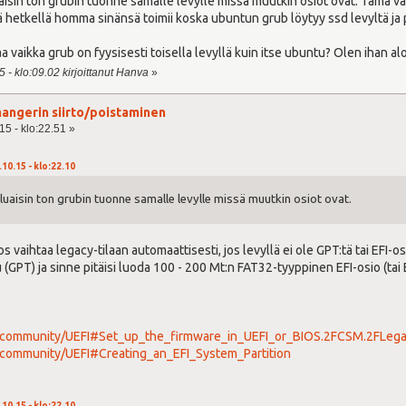
isin ton grubin tuonne samalle levylle missä muutkin osiot ovat. Tämä vain
ällä hetkellä homma sinänsä toimii koska ubuntun grub löytyy ssd levyltä j
 vaikka grub on fyysisesti toisella levyllä kuin itse ubuntu? Olen ihan aloi
 - klo:09.02 kirjoittanut Hanva
»
angerin siirto/poistaminen
15 - klo:22.51 »
.10.15 - klo:22.10
luaisin ton grubin tuonne samalle levylle missä muutkin osiot ovat.
s vaihtaa legacy-tilaan automaattisesti, jos levyllä ei ole GPT:tä tai EFI-os
u (GPT) ja sinne pitäisi luoda 100 - 200 Mt:n FAT32-tyyppinen EFI-osio (tai
m/community/UEFI#Set_up_the_firmware_in_UEFI_or_BIOS.2FCSM.2FLe
/community/UEFI#Creating_an_EFI_System_Partition
.10.15 - klo:22.10