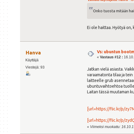
Onko tuosta mitään haitt
Ei ole haittaa. Hyötyä on
Vs: ubuntun bootm
Hanva
«
Vastaus #12 :
16.10.
Käyttäjä
Viestejä: 93
Jatkan vielä asiasta. Vaik
varaamatonta tilaa ja tei
laitteelle grub asennetaan
ubuntuvaihtoehtoa tuolle
Laitan tässä muutaman kuv
[url=https://flic.kr/p/zy7
[url=https://flic.kr/p/zyd
«
Viimeksi muokattu: 16.10.15