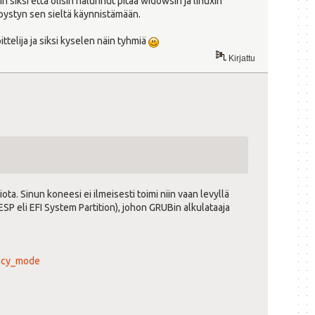
 siksi että olisin halunnut pitää widowsin ja linuxin
a pystyn sen sieltä käynnistämään.
ttelija ja siksi kyselen näin tyhmiä
Kirjattu
iota. Sinun koneesi ei ilmeisesti toimi niin vaan levyllä
 ESP eli EFI System Partition), johon GRUBin alkulataaja
gacy_mode