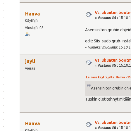
Vs: ubuntun bootm
Hanva
«
Vastaus #4 :
15.10.1
Käyttäjä
Viestejä: 93
Asensin ton grubin ohjeid
edit: Siis sudo grub-inst
«
Viimeksi muokattu: 15.10.15
Vs: ubuntun bootm
juyli
«
Vastaus #5 :
15.10.1
Vieras
Lainaus käyttäjältä: Hanva - 15
Asensin ton grubin ohje
Tuskin olet tehnyt mitään
Vs: ubuntun bootm
Hanva
«
Vastaus #6 :
15.10.1
Käyttäjä