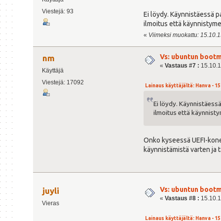
Viestejä: 93
Ei löydy. Käynnistäessä pa
ilmoitus että käynnistymed
«
Viimeksi muokattu: 15.10.15
Vs: ubuntun bootm
nm
«
Vastaus #7 :
15.10.1
Käyttäjä
Viestejä: 17092
Lainaus käyttäjältä: Hanva - 15
Ei löydy. Käynnistäessä
ilmoitus että käynnisty
Onko kyseessä UEFI-kone, j
käynnistämistä varten ja 
Vs: ubuntun bootm
juyli
«
Vastaus #8 :
15.10.1
Vieras
Lainaus käyttäjältä: Hanva - 15