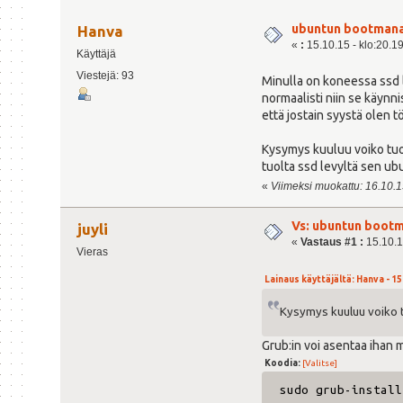
ubuntun bootmana
Hanva
«
:
15.10.15 - klo:20.1
Käyttäjä
Viestejä: 93
Minulla on koneessa ssd l
normaalisti niin se käynni
että jostain syystä olen t
Kysymys kuuluu voiko tuot
tuolta ssd levyltä sen u
«
Viimeksi muokattu: 16.10.15
Vs: ubuntun bootm
juyli
«
Vastaus #1 :
15.10.1
Vieras
Lainaus käyttäjältä: Hanva - 15
Kysymys kuuluu voiko t
Grub:in voi asentaa ihan 
Koodia:
[Valitse]
sudo grub-install