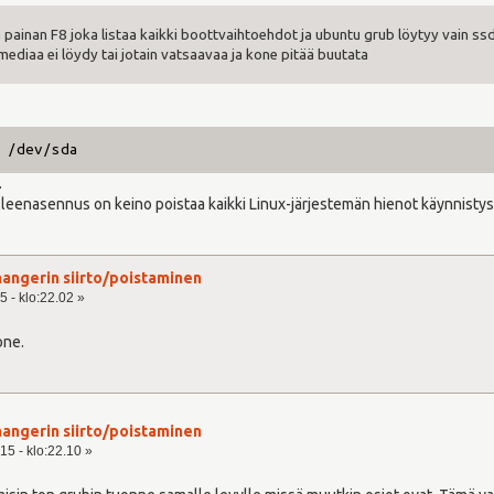
 painan F8 joka listaa kaikki boottvaihtoehdot ja ubuntu grub löytyy vain ssd l
mediaa ei löydy tai jotain vatsaavaa ja kone pitää buutata
 /dev/sda
.
eenasennus on keino poistaa kaikki Linux-järjestemän hienot käynnistys
angerin siirto/poistaminen
5 - klo:22.02 »
one.
angerin siirto/poistaminen
15 - klo:22.10 »