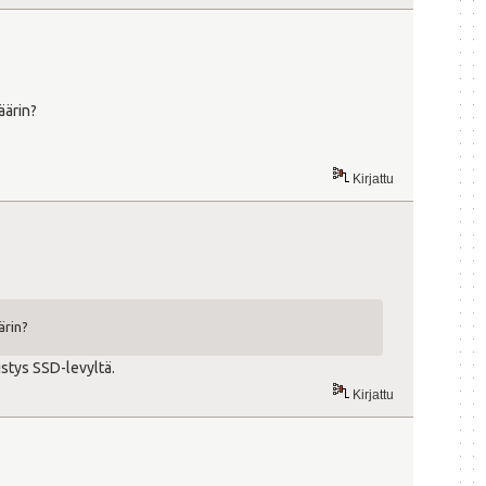
äärin?
Kirjattu
ärin?
istys SSD-levyltä.
Kirjattu