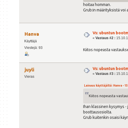
hoitaa homman.
Grub:in määrityksistä voi 
Vs: ubuntun bootm
Hanva
«
Vastaus #2 :
15.10.15
Käyttäjä
Viestejä: 93
Kiitos nopeasta vastaukse
Vs: ubuntun bootm
juyli
«
Vastaus #3 :
15.10.1
Vieras
Lainaus käyttäjältä: Hanva - 15
Kiitos nopeasta vastauk
Ihan klassinen kysymys -
boottausosiolta.
Grub kuitenkin osaisi käyn