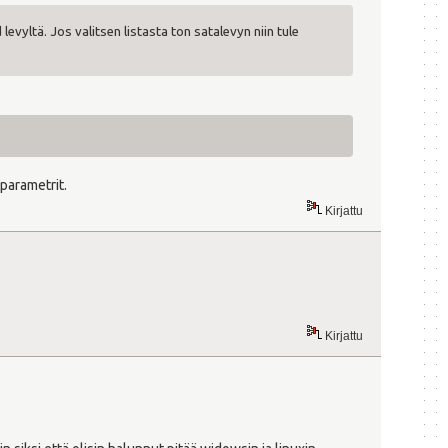
evyltä. Jos valitsen listasta ton satalevyn niin tule
parametrit.
Kirjattu
Kirjattu