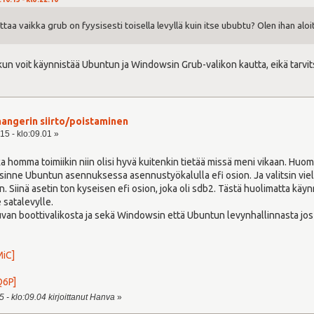
aa vaikka grub on fyysisesti toisella levyllä kuin itse ububtu? Olen ihan aloit
, kun voit käynnistää Ubuntun ja Windowsin Grub-valikon kautta, eikä tarvi
angerin siirto/poistaminen
15 - klo:09.01 »
ka homma toimiikin niin olisi hyvä kuitenkin tietää missä meni vikaan. Huoma
n sinne Ubuntun asennuksessa asennustyökalulla efi osion. Ja valitsin v
. Siinä asetin ton kyseisen efi osion, joka oli sdb2. Tästä huolimatta käy
 satalevylle.
an boottivalikosta ja sekä Windowsin että Ubuntun levynhallinnasta jos jo
MiC]
Q6P]
 - klo:09.04 kirjoittanut Hanva
»