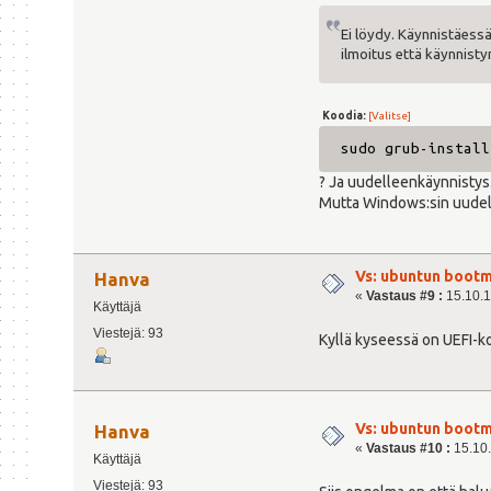
Ei löydy. Käynnistäessä
ilmoitus että käynnisty
Koodia:
[Valitse]
sudo grub-install
? Ja uudelleenkäynnistys
Mutta Windows:sin uudell
Vs: ubuntun bootm
Hanva
«
Vastaus #9 :
15.10.1
Käyttäjä
Viestejä: 93
Kyllä kyseessä on UEFI-k
Vs: ubuntun bootm
Hanva
«
Vastaus #10 :
15.10.
Käyttäjä
Viestejä: 93