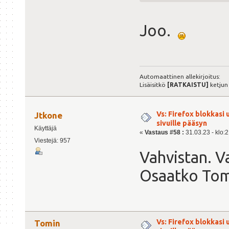
Joo.
Automaattinen allekirjoitus:
Lisäisitkö
[RATKAISTU]
ketjun
Vs: Firefox blokkasi
Jtkone
sivuille pääsyn
Käyttäjä
«
Vastaus #58 :
31.03.23 - klo:2
Viestejä: 957
Vahvistan. Va
Osaatko Tom
Vs: Firefox blokkasi
Tomin