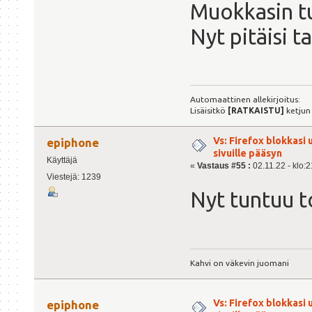
Muokkasin 
Nyt pitäisi t
Automaattinen allekirjoitus:
Lisäisitkö
[RATKAISTU]
ketjun
Vs: Firefox blokkasi
epiphone
sivuille pääsyn
Käyttäjä
«
Vastaus #55 :
02.11.22 - klo:2
Viestejä: 1239
Nyt tuntuu t
Kahvi on väkevin juomani
Vs: Firefox blokkasi
epiphone