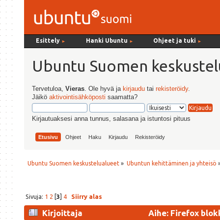
Esittely
Hanki Ubuntu
Ohjeet ja tuki
►
►
►
Ubuntu Suomen keskustel
Tervetuloa,
Vieras
. Ole hyvä ja
kirjaudu
tai
rekisteröidy
.
Jäikö
aktivointisähköposti
saamatta?
Kirjautuaksesi anna tunnus, salasana ja istuntosi pituus
Etusivu
Ohjeet
Haku
Kirjaudu
Rekisteröidy
Ubuntu Suomen keskustelualueet
»
Ubuntun kehittäminen ja yhteisö
Sivuja:
1
2
[
3
]
4
Siirry alas
Kirjoittaja
Aihe: Firefox blok