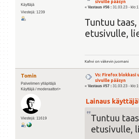
sivuille pääsyn
Käyttäjä
«
Vastaus #56 :
31.03.23 - klo:1
Viestejä: 1239
Tuntuu taas,
etusivulle, l
Kahvi on väkevin juomani
Vs: Firefox blokkasi
Tomin
sivuille pääsyn
Palvelimen ylläpitäjä
«
Vastaus #57 :
31.03.23 - klo:1
Käyttäjä / moderaattori+
Lainaus käyttäjäl
Tuntuu taas
Viestejä: 11619
etusivulle, 