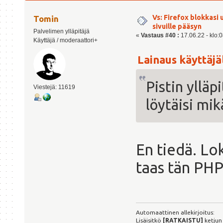
kertaa)
Vs: Firefox blokkasi
Tomin
sivuille pääsyn
Palvelimen ylläpitäjä
«
Vastaus #40 :
17.06.22 - klo:0
Käyttäjä / moderaattori+
Lainaus käyttäjäl
Pistin ylläp
Viestejä: 11619
löytäisi mi
En tiedä. Lok
taas tän PHP
Automaattinen allekirjoitus:
Lisäisitkö
[RATKAISTU]
ketjun