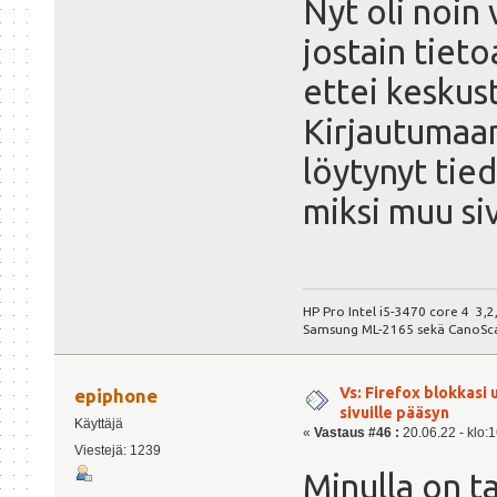
Nyt oli noin 
jostain tiet
ettei keskus
Kirjautumaan
löytynyt tie
miksi muu siv
HP Pro Intel i5-3470 core 4 3,
Samsung ML-2165 sekä CanoSc
Vs: Firefox blokkasi
epiphone
sivuille pääsyn
Käyttäjä
«
Vastaus #46 :
20.06.22 - klo:1
Viestejä: 1239
Minulla on t