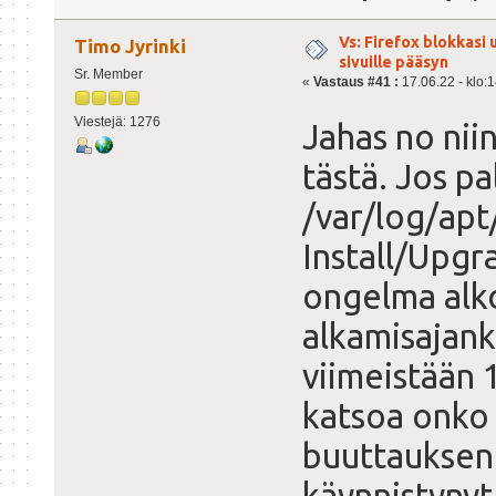
Vs: Firefox blokkasi
Timo Jyrinki
sivuille pääsyn
Sr. Member
«
Vastaus #41 :
17.06.22 - klo:1
Viestejä: 1276
Jahas no niin
tästä. Jos p
/var/log/apt
Install/Upgr
ongelma alko
alkamisajank
viimeistään 1
katsoa onko 
buuttauksen 
käynnistynyt