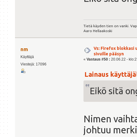
Tietä käyden tien on vanki. Va
Aaro Hellaakoski
Vs: Firefox blokkasi
nm
sivuille pääsyn
Käyttäjä
«
Vastaus #50 :
20.06.22 - klo:2
Viestejä: 17096
Lainaus käyttäjäl
Eikö sitä o
Nimen vaihta
johtuu merk