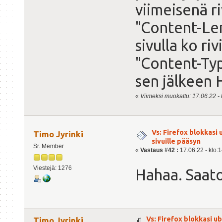
viimeisenä r
"Content-Len
sivulla ko ri
"Content-Typ
sen jälkeen
«
Viimeksi muokattu: 17.06.22 - k
Vs: Firefox blokkasi
Timo Jyrinki
sivuille pääsyn
Sr. Member
«
Vastaus #42 :
17.06.22 - klo:1
Viestejä: 1276
Hahaa. Saato
Vs: Firefox blokkasi u
Timo Jyrinki