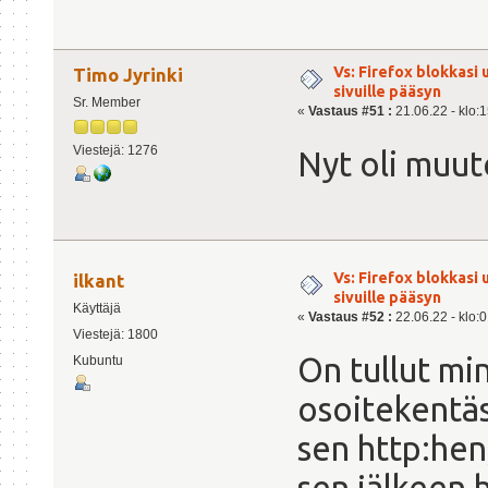
Vs: Firefox blokkasi
Timo Jyrinki
sivuille pääsyn
Sr. Member
«
Vastaus #51 :
21.06.22 - klo:1
Viestejä: 1276
Nyt oli muut
Vs: Firefox blokkasi
ilkant
sivuille pääsyn
Käyttäjä
«
Vastaus #52 :
22.06.22 - klo:0
Viestejä: 1800
On tullut mi
Kubuntu
osoitekentäs
sen http:hen,
sen jälkeen h