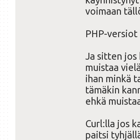
voimaan täll
PHP-versiot 
Ja sitten jo
muistaa viel
ihan minkä 
tämäkin kann
ehkä muistaa.
Curl:lla jos 
paitsi tyhjäl