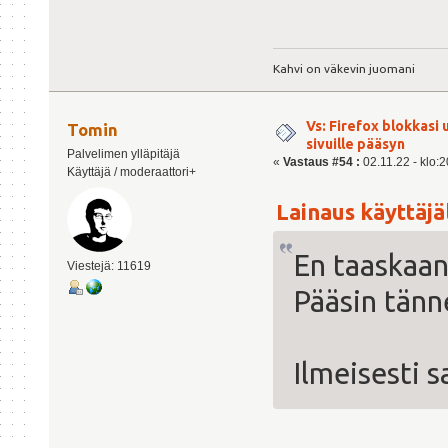
Kahvi on väkevin juomani
Vs: Firefox blokkasi
Tomin
sivuille pääsyn
Palvelimen ylläpitäjä
«
Vastaus #54 :
02.11.22 - klo:2
Käyttäjä / moderaattori+
Lainaus käyttäjäl
En taaskaan
Viestejä: 11619
Pääsin tänn
Ilmeisesti 