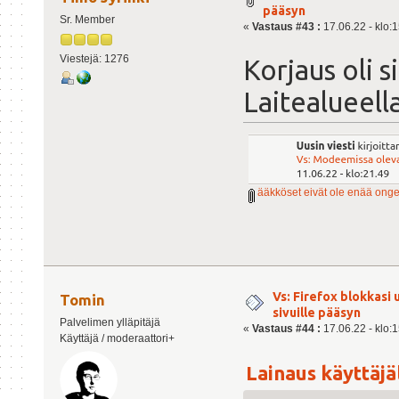
pääsyn
Sr. Member
«
Vastaus #43 :
17.06.22 - klo:1
Viestejä: 1276
Korjaus oli s
Laitealueell
ääkköset eivät ole enää ong
Vs: Firefox blokkasi
Tomin
sivuille pääsyn
Palvelimen ylläpitäjä
«
Vastaus #44 :
17.06.22 - klo:1
Käyttäjä / moderaattori+
Lainaus käyttäjäl