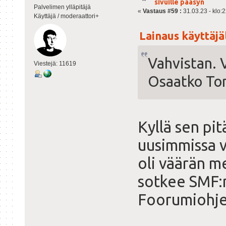
sivuille pääsyn
Palvelimen ylläpitäjä
«
Vastaus #59 :
31.03.23 - klo:2
Käyttäjä / moderaattori+
Lainaus käyttäjäl
Vahvistan. V
Viestejä: 11619
Osaatko Tom
Kyllä sen pitä
uusimmissa v
oli väärän m
sotkee SMF:n
Foorumiohjel