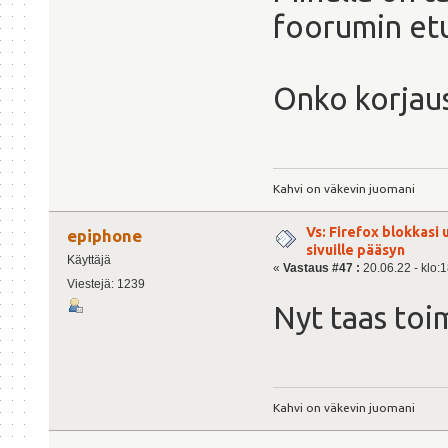
foorumin etu
Onko korjaus
Kahvi on väkevin juomani
Vs: Firefox blokkasi
epiphone
sivuille pääsyn
Käyttäjä
«
Vastaus #47 :
20.06.22 - klo:1
Viestejä: 1239
Nyt taas toim
Kahvi on väkevin juomani