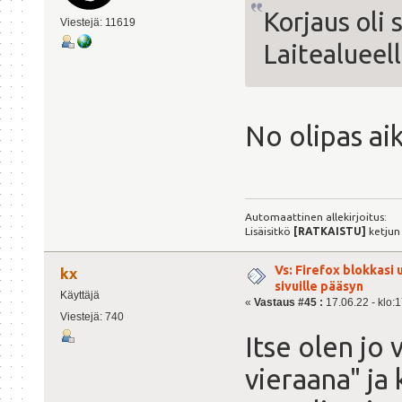
Korjaus oli 
Viestejä: 11619
Laitealueel
No olipas ai
Automaattinen allekirjoitus:
Lisäisitkö
[RATKAISTU]
ketjun
Vs: Firefox blokkasi
kx
sivuille pääsyn
Käyttäjä
«
Vastaus #45 :
17.06.22 - klo:1
Viestejä: 740
Itse olen jo 
vieraana" ja 