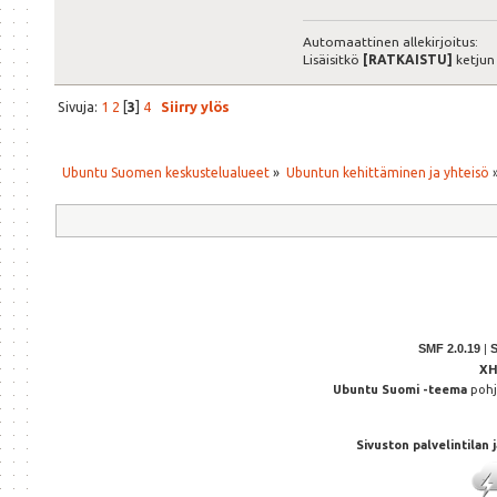
Automaattinen allekirjoitus:
Lisäisitkö
[RATKAISTU]
ketjun
Sivuja:
1
2
[
3
]
4
Siirry ylös
Ubuntu Suomen keskustelualueet
»
Ubuntun kehittäminen ja yhteisö
SMF 2.0.19
|
X
Ubuntu Suomi -teema
poh
Sivuston palvelintilan