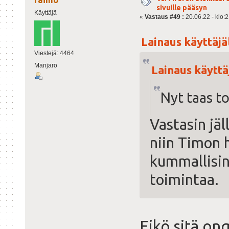
sivuille pääsyn
Käyttäjä
«
Vastaus #49 :
20.06.22 - klo:2
Lainaus käyttäjäl
Viestejä: 4464
Manjaro
Lainaus käyttäj
Nyt taas to
Vastasin jäl
niin Timon 
kummallisin
toimintaa.
Eikö sitä on