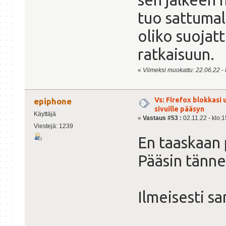
tuo sattumal
oliko suojat
ratkaisuun.
«
Viimeksi muokattu: 22.06.22 - kl
Vs: Firefox blokkasi
epiphone
sivuille pääsyn
Käyttäjä
«
Vastaus #53 :
02.11.22 - klo:1
Viestejä: 1239
En taaskaan 
Pääsin tänne
Ilmeisesti s