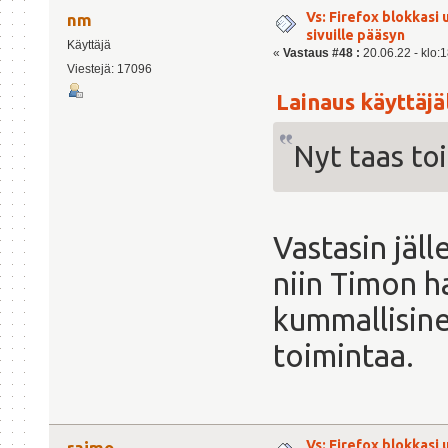
Vs: Firefox blokkasi
nm
sivuille pääsyn
Käyttäjä
«
Vastaus #48 :
20.06.22 - klo:1
Viestejä: 17096
Lainaus käyttäjäl
Nyt taas toi
Vastasin jäll
niin Timon 
kummallisine
toimintaa.
Vs: Firefox blokkasi
raimo