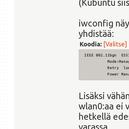
(Kubuntu sii
iwconfig näy
yhdistää:
Koodia:
[Valitse]
IE
Mode:
Retr
Power 
Lisäksi vähän
wlan0:aa ei v
hetkellä ede
varassa.