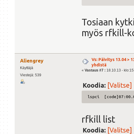
Tosiaan kytk
myös rfkill-
Vs: Päivitys 13.04 > 1
Aliengrey
yhdistä
Käyttäjä
«
Vastaus #7 :
18.10.13 - klo:15
Viestejä: 539
Koodia:
[Valitse]
lspci [code]07:00.0
rfkill list
Koodia:
[Valitse]