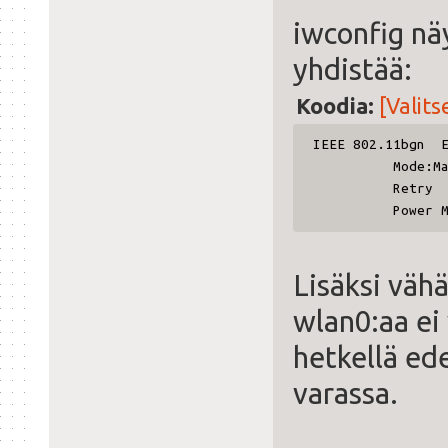
iwconfig nä
yhdistää:
Koodia:
[Valits
IE
Mode:
Retr
Power
Lisäksi vähä
wlan0:aa ei 
hetkellä ed
varassa.