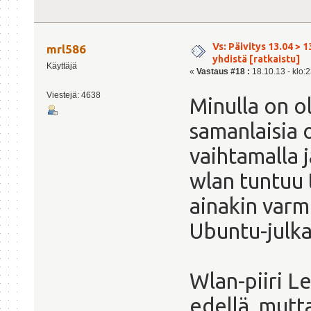
Vs: Päivitys 13.04 > 1
mrl586
yhdistä [ratkaistu]
Käyttäjä
«
Vastaus #18 :
18.10.13 - klo:2
Viestejä: 4638
Minulla on o
samanlaisia 
vaihtamalla 
wlan tuntuu 
ainakin var
Ubuntu-julka
Wlan-piiri L
edellä, mutt