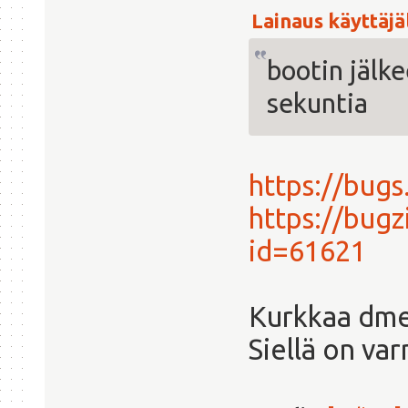
depend
Lainaus käyttäjäl
intree: Y
vermagic: 3.11.0-
bootin jälke
parm: nohwcrypt:
sekuntia
https://bug
https://bugz
id=61621
Kurkkaa dme
Siellä on var