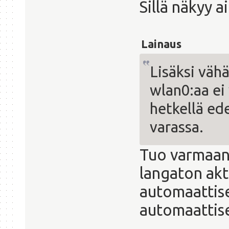
Sillä näkyy a
Lainaus
Lisäksi vähä
wlan0:aa ei 
hetkellä ed
varassa.
Tuo varmaank
langaton akt
automaattise
automaattise