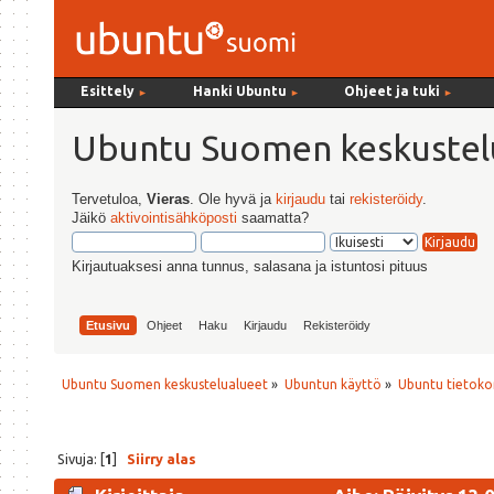
Esittely
Hanki Ubuntu
Ohjeet ja tuki
►
►
►
Ubuntu Suomen keskustel
Tervetuloa,
Vieras
. Ole hyvä ja
kirjaudu
tai
rekisteröidy
.
Jäikö
aktivointisähköposti
saamatta?
Kirjautuaksesi anna tunnus, salasana ja istuntosi pituus
Etusivu
Ohjeet
Haku
Kirjaudu
Rekisteröidy
Ubuntu Suomen keskustelualueet
»
Ubuntun käyttö
»
Ubuntu tietoko
Sivuja: [
1
]
Siirry alas