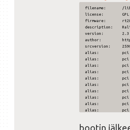
filename: /lib/mod
license: GPL
firmware: rt28
description: Ralin
version: 2.3
author: http://r
srcversion: 259E8
alias: pci:v0000
alias: pci:v0000
alias: pci:v0000
alias: pci:v0000
alias: pci:v0000
alias: pci:v0000
alias: pci:v0000
alias: pci:v0000
alias: pci:v0000
alias: pci:v0000
alias: pci:v0000
alias: pci:v0000
bootin jälke
alias: pci:v0000