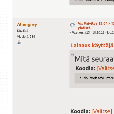
Vs: Päivitys 13.04 > 1
Aliengrey
yhdistä
Käyttäjä
«
Vastaus #13 :
18.10.13 - klo:2
Viestejä: 539
Lainaus käyttäjäl
Mitä seuraa
Koodia:
[Valits
sudo modinfo rt2
Koodia:
[Valitse]