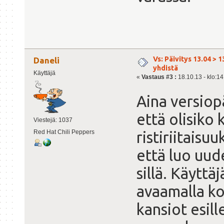
Vs: Päivitys 13.04 > 1
Daneli
yhdistä
Käyttäjä
«
Vastaus #3 :
18.10.13 - klo:14
Aina versiop
että olisiko 
Viestejä: 1037
Red Hat Chili Peppers
ristiriitaisu
että luo uud
sillä. Käyttäj
avaamalla kot
kansiot esill