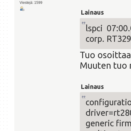
Viestejä: 1599
Lainaus
lspci 07:00
corp. RT329
Tuo osoittaa
Muuten tuo ri
Lainaus
configurati
driver=rt28
generic fir