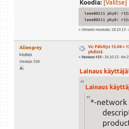
Koodia:
[Valitse]
ieee80211 phy0: rt2
ieee80211 phy0: rt2
«
Viimeksi muokattu: 18.10.13 - k
Vs: Päivitys 13.04 > 1
Aliengrey
yhdistä
Käyttäjä
«
Vastaus #15 :
18.10.13 - klo:2
Viestejä: 539
Lainaus käyttäjäl
Lainaus käyttäj
*-net
descripti
product: 