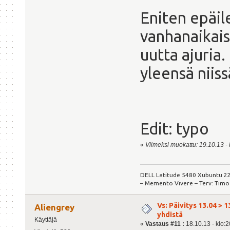
Eniten epäil
vanhanaikais
uutta ajuria
yleensä niis
Edit: typo
«
Viimeksi muokattu: 19.10.13 - k
DELL Latitude 5480 Xubuntu 22
– Memento Vivere – Terv: Timo
Vs: Päivitys 13.04 > 1
Aliengrey
yhdistä
Käyttäjä
«
Vastaus #11 :
18.10.13 - klo:2