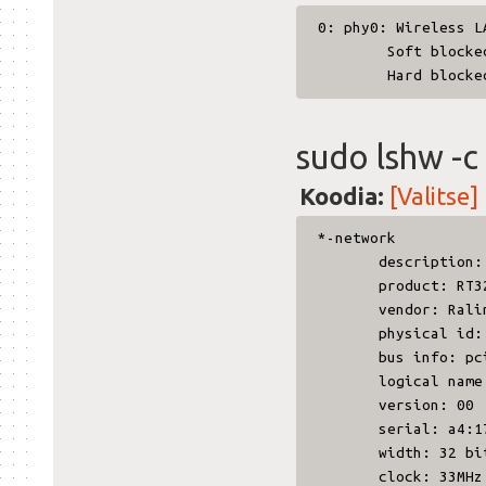
0: phy0: Wireless L
Soft blocked
Hard blocked
sudo lshw -
Koodia:
[Valitse]
*-netwo
description: Wi
product: RT3290 
vendor: Ralink
physical id:
bus info: pci@0
logical name: 
version: 00
serial: a4:17:3
width: 32 bi
clock: 33MHz