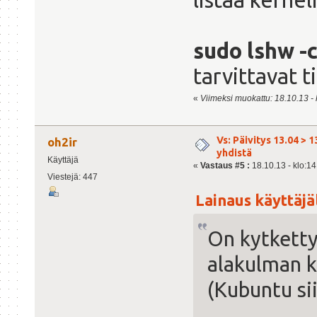
sudo lshw -
tarvittavat t
«
Viimeksi muokattu: 18.10.13 - k
Vs: Päivitys 13.04 > 1
oh2ir
yhdistä
Käyttäjä
«
Vastaus #5 :
18.10.13 - klo:14
Viestejä: 447
Lainaus käyttäjäl
On kytketty
alakulman k
(Kubuntu si