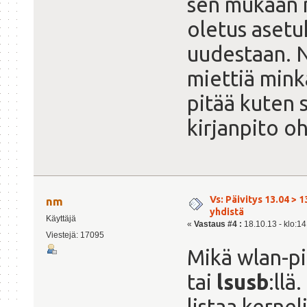
sen mukaan m
oletus asetuk
uudestaan. N
miettiä mink
pitää kuten 
kirjanpito o
Vs: Päivitys 13.04 > 1
nm
yhdistä
Käyttäjä
«
Vastaus #4 :
18.10.13 - klo:14
Viestejä: 17095
Mikä wlan-pi
tai
lsusb
:llä
listaa kernel