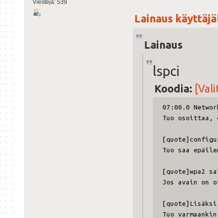
Viestejä: 539
Lainaus käyttäjäl
Lainaus
lspci
Koodia:
[Vali
07:00.0 Networ
Tuo osoittaa, 
[quote]configu
Tuo saa epäile
[quote]wpa2 sa
Jos avain on o
[quote]Lisäksi
Tuo varmaankin