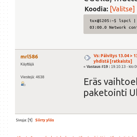
Koodia:
[Valitse]
tux@S205:~$ lspci |
03:00.0 Network con
Vs: Päivitys 13.04 > 1
mrl586
yhdistä [ratkaistu]
Käyttäjä
«
Vastaus #19 :
19.10.13 - klo:0
Viestejä: 4638
Eräs vaihtoe
paketointi U
Sivuja: [
1
]
Siirry ylös