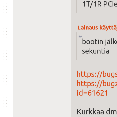
1T/1R PCI
Lainaus käyttäj
bootin jälk
sekuntia
https://bug
https://bug
id=61621
Kurkkaa dme