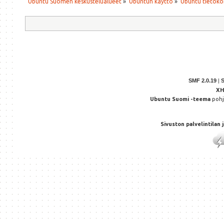
Ubuntu Suomen keskustelualueet
»
Ubuntun käyttö
»
Ubuntu tietoko
SMF 2.0.19
|
X
Ubuntu Suomi -teema
poh
Sivuston palvelintilan