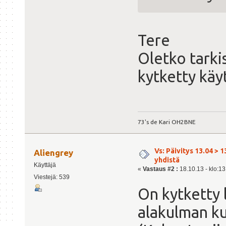
Tere
Oletko tark
kytketty käy
73's de Kari OH2BNE
Vs: Päivitys 13.04 > 1
Aliengrey
yhdistä
Käyttäjä
«
Vastaus #2 :
18.10.13 - klo:13
Viestejä: 539
On kytketty 
alakulman ku