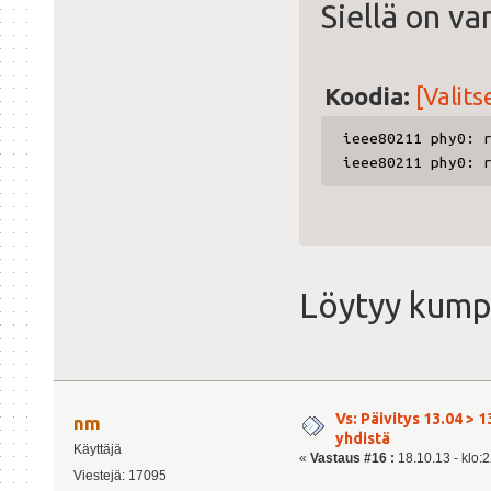
Siellä on va
Koodia:
[Valits
ieee80211 phy0: 
ieee80211 phy0: 
Löytyy kump
Vs: Päivitys 13.04 > 1
nm
yhdistä
Käyttäjä
«
Vastaus #16 :
18.10.13 - klo:2
Viestejä: 17095