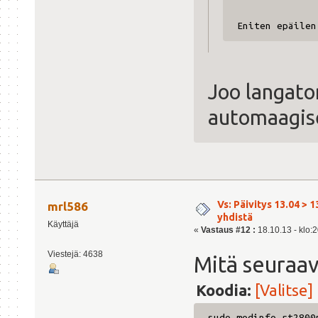
Eniten epäilen
Joo langato
automaagise
Vs: Päivitys 13.04 > 1
mrl586
yhdistä
Käyttäjä
«
Vastaus #12 :
18.10.13 - klo:2
Viestejä: 4638
Mitä seuraa
Koodia:
[Valitse]
sudo modinfo rt2800