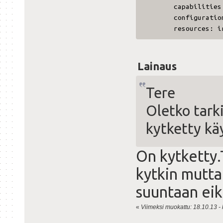
capabilities: pm 
configuration: bro
resources: irq:4
Lainaus
Tere
Oletko tark
kytketty kä
On kytketty.T
kytkin mutta
suuntaan eik
«
Viimeksi muokattu: 18.10.13 - k