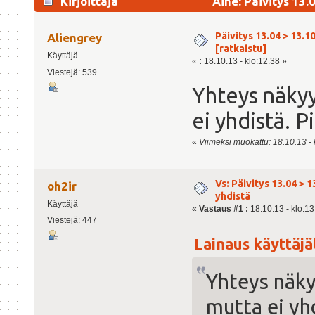
Kirjoittaja
Aihe: Päivitys 13.
kertaa)
Päivitys 13.04 > 13.1
Aliengrey
[ratkaistu]
Käyttäjä
«
:
18.10.13 - klo:12.38 »
Viestejä: 539
Yhteys näkyy
ei yhdistä. P
«
Viimeksi muokattu: 18.10.13 - k
Vs: Päivitys 13.04 > 1
oh2ir
yhdistä
Käyttäjä
«
Vastaus #1 :
18.10.13 - klo:13
Viestejä: 447
Lainaus käyttäjäl
Yhteys näkyy
mutta ei yhd