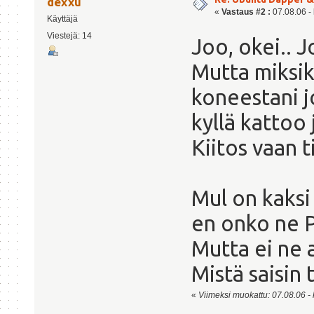
dexxu
«
Vastaus #2 :
07.08.06 - 
Käyttäjä
Viestejä: 14
Joo, okei.. Jo
Mutta miksi
koneestani j
kyllä kattoo 
Kiitos vaan 
Mul on kaksi
en onko ne P
Mutta ei ne 
Mistä saisin 
«
Viimeksi muokattu: 07.08.06 - k