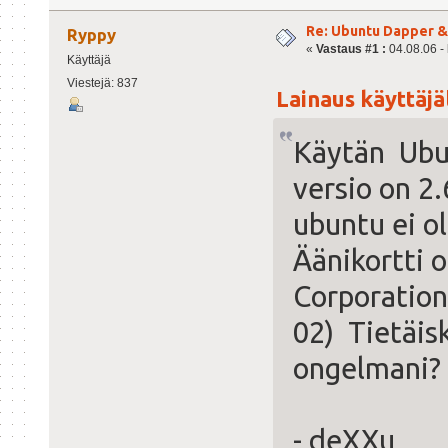
Re: Ubuntu Dapper 
Ryppy
«
Vastaus #1 :
04.08.06 - 
Käyttäjä
Viestejä: 837
Lainaus käyttäjäl
Käytän Ubu
versio on 2
ubuntu ei ol
Äänikortti o
Corporation
02) Tietäis
ongelmani?
- deXXu