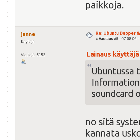
paikkoja.
Re: Ubuntu Dapper 
janne
«
Vastaus #5 :
07.08.06 - 
Käyttäjä
Lainaus käyttäjäl
Viestejä: 5153
Ubuntussa t
Information"
soundcard o
no sitä syst
kannata usko