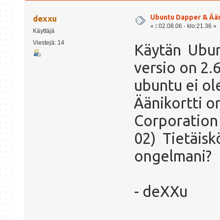
Ubuntu Dapper & Ää
dexxu
«
:
02.08.06 - klo:21.36 »
Käyttäjä
Viestejä: 14
Käytän Ubun
versio on 2.
ubuntu ei ol
Äänikortti on
Corporation
02) Tietäisk
ongelmani?
- deXXu