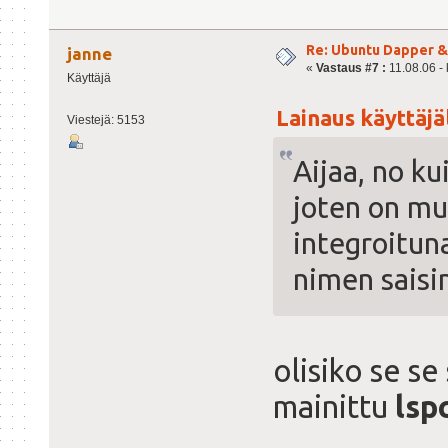
Re: Ubuntu Dapper 
janne
«
Vastaus #7 :
11.08.06 - 
Käyttäjä
Lainaus käyttäjäl
Viestejä: 5153
Aijaa, no k
joten on mul
integroitun
nimen saisin
olisiko se se
mainittu
lsp