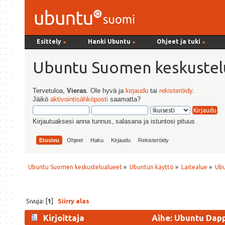
Esittely
Hanki Ubuntu
Ohjeet ja tuki
►
►
►
Ubuntu Suomen keskustel
Tervetuloa,
Vieras
. Ole hyvä ja
kirjaudu
tai
rekisteröidy
.
Jäikö
aktivointisähköposti
saamatta?
Kirjautuaksesi anna tunnus, salasana ja istuntosi pituus
Etusivu
Ohjeet
Haku
Kirjaudu
Rekisteröidy
Ubuntu Suomen keskustelualueet
»
Ubuntun käyttö
»
Laitealue
»
Ubu
Sivuja: [
1
]
Siirry alas
Kirjoittaja
Aihe: Ubuntu Dapp