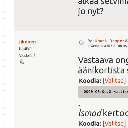
alkaa setvim
jo nyt?
Re: Ubuntu Dapper 
jikonen
«
Vastaus #10 :
21.08.06 -
Käyttäjä
Viestejä: 2
Vastaava on
äänikortista
Koodia:
[Valitse]
0000:00:0d.0 Multim
.
lsmod
kertoo
Koodia:
[Valitse]