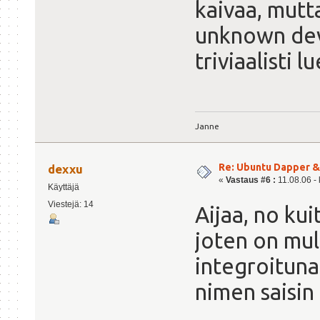
kaivaa, mutt
unknown devi
triviaalisti l
Janne
Re: Ubuntu Dapper 
dexxu
«
Vastaus #6 :
11.08.06 - 
Käyttäjä
Viestejä: 14
Aijaa, no ku
joten on mul
integroituna
nimen saisin 