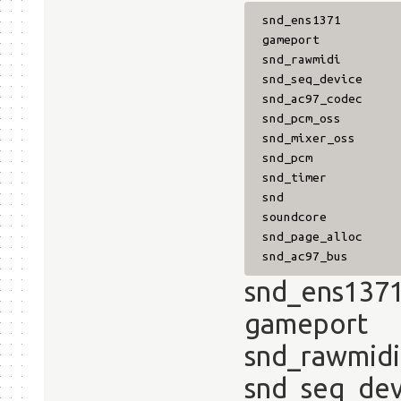
snd_ens1371
gameport 154
snd_rawmidi 25
snd_seq_device
snd_ac97_codec 
snd_pcm_oss
snd_mixer_oss 
snd_pcm 89864 
snd_timer 25
snd 55268 8 snd_
soundcore 1
snd_page_alloc
snd_ac97_bus 2
snd_ens1
gameport
snd_rawmi
snd_seq_de