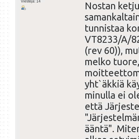
Viestejä: 14
Nostan ketjun
samankaltai
tunnistaa kor
VT8233/A/82
(rev 60)), m
melko tuore,
moitteettoma
yht`äkkiä kä
minulla ei o
että Järjest
"Järjestelmän
ääntä". Mit