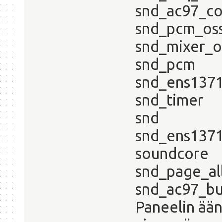
snd_ac97_c
snd_pcm_
snd_mixer_
snd_pcm
snd_ens1371
snd_timer
snd 55
snd_ens1371
soundcor
snd_page_a
snd_ac97_
Paneelin ää