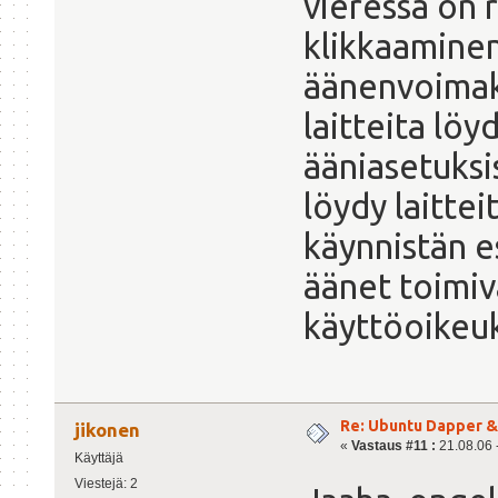
vieressä on r
klikkaaminen
äänenvoimakk
laitteita lö
ääniasetuksi
löydy laittei
käynnistän e
äänet toimiv
käyttöoikeuk
Re: Ubuntu Dapper 
jikonen
«
Vastaus #11 :
21.08.06 -
Käyttäjä
Viestejä: 2