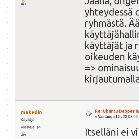
Jaaha, ongel
yhteydessä o
ryhmästä. Ää
käyttäjähalli
käyttäjät ja
oikeuden käy
=> ominaisuu
kirjautumal
Re: Ubuntu Dapper 
makedin
«
Vastaus #12 :
22.08.06 -
Käyttäjä
Viestejä: 14
Itselläni ei 