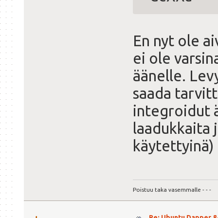
En nyt ole a
ei ole varsina
äänelle. Levy
saada tarvit
integroidut 
laadukkaita j
käytettyinä
Poistuu taka vasemmalle - - -
Re: Ubuntu Dapper 