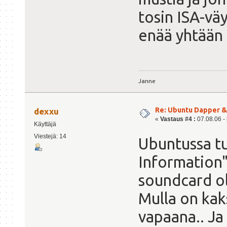
tosin ISA-vä
enää yhtään 
Janne
Re: Ubuntu Dapper 
dexxu
«
Vastaus #4 :
07.08.06 - 
Käyttäjä
Viestejä: 14
Ubuntussa tu
Information"-
soundcard ol
Mulla on kaks
vapaana.. Ja