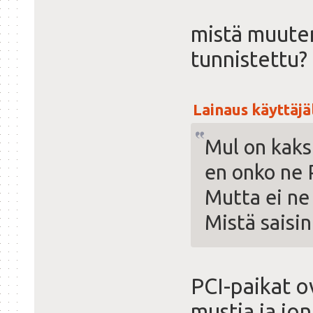
mistä muuten
tunnistettu?
Lainaus käyttäjäl
Mul on kaks
en onko ne P
Mutta ei ne
Mistä saisin
PCI-paikat ov
mustia ja jo