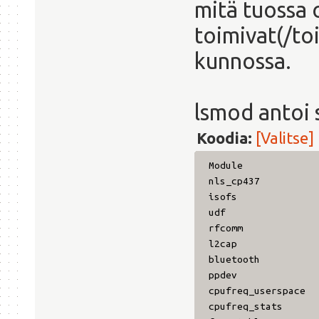
mitä tuossa o
toimivat(/to
kunnossa.
lsmod antoi 
Koodia:
[Valitse]
Module Si
nls_cp437 
isofs 37
udf 88
rfcomm 4
l2cap 2624
bluetooth 498
ppdev 9
cpufreq_userspa
cpufreq_stat