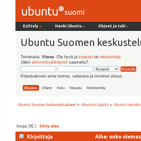
Esittely
Hanki Ubuntu
Ohjeet ja tuki
►
►
►
Ubuntu Suomen keskustel
Tervetuloa,
Vieras
. Ole hyvä ja
kirjaudu
tai
rekisteröidy
.
Jäikö
aktivointisähköposti
saamatta?
Kirjautuaksesi anna tunnus, salasana ja istuntosi pituus
Etusivu
Ohjeet
Haku
Kirjaudu
Rekisteröidy
Ubuntu Suomen keskustelualueet
»
Ubuntun käyttö
»
Ubuntu tietoko
Sivuja: [
1
]
2
Siirry alas
Kirjoittaja
Aihe: onko olemas