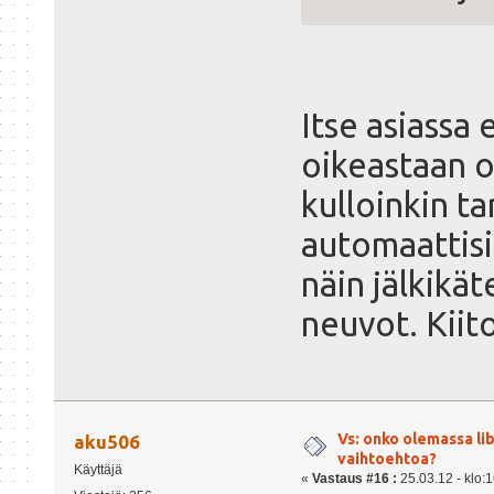
Itse asiassa 
oikeastaan o
kulloinkin ta
automaattisis
näin jälkikä
neuvot. Kiito
Vs: onko olemassa lib
aku506
vaihtoehtoa?
Käyttäjä
«
Vastaus #16 :
25.03.12 - klo:1