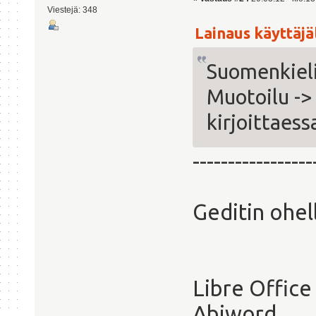
Viestejä: 348
Lainaus käyttäjäl
Suomenkieli
Muotoilu ->
kirjoittaess
-----------------
Geditin ohel
Libre Office 
Abiword.