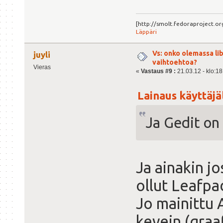
[http://smolt.fedoraproject.
Läppäri
Vs: onko olemassa lib
juyli
vaihtoehtoa?
Vieras
«
Vastaus #9 :
21.03.12 - klo:18
Lainaus käyttäjäl
Ja Gedit on
Ja ainakin j
ollut Leafpa
Jo mainittu 
kevein (graa