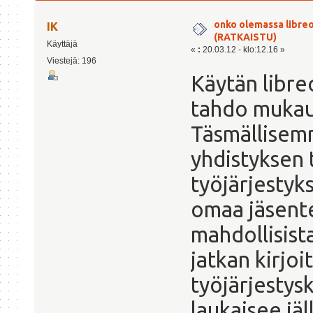
kertaa)
onko olemassa libreo
IK
(RATKAISTU)
Käyttäjä
«
:
20.03.12 - klo:12.16 »
Viestejä: 196
Käytän libreo
tahdo mukaut
Täsmällisemm
yhdistyksen 
työjärjestyks
omaa jäsente
mahdollisist
jatkan kirjo
työjärjesty
laukaisee jä