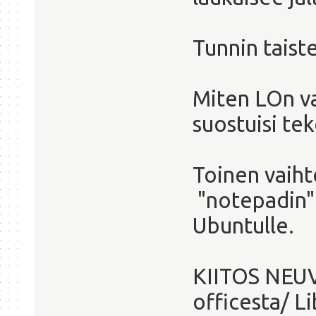
Tunnin taist
Miten LOn va
suostuisi t
Toinen vaih
"notepadin" 
Ubuntulle.
KIITOS NEU
officesta/ Li