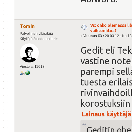
Vs: onko olemassa lib
Tomin
vaihtoehtoa?
Palvelimen ylläpitäjä
«
Vastaus #3 :
20.03.12 - klo:13
Käyttäjä / moderaattori+
Gedit eli Te
vastine note
Viestejä: 11618
parempi sel
tuesta erilai
rivinvaihdoil
korostuksiin 
Lainaus käyttäjäl
Geditin ohe