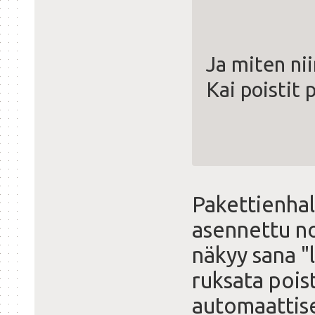
Ja miten nii
Kai poistit 
Pakettienhal
asennettu no
näkyy sana "l
ruksata pois
automaattise