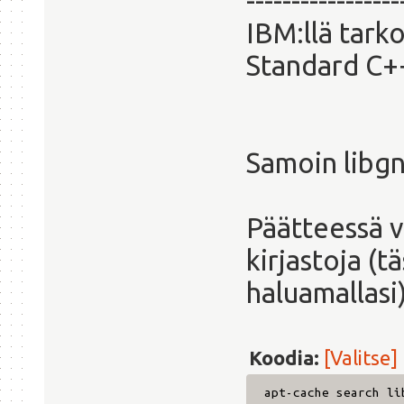
-----------------
IBM:llä tark
Standard C++
Samoin libgn
Päätteessä v
kirjastoja (t
haluamallasi
Koodia:
[Valitse]
apt-cache search li