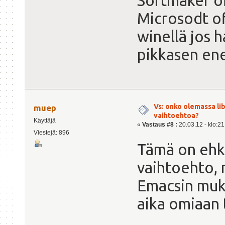
Softmaker o
Microsodt of
winellä jos 
pikkasen e
Vs: onko olemassa lib
muep
vaihtoehtoa?
Käyttäjä
«
Vastaus #8 :
20.03.12 - klo:21
Viestejä: 896
Tämä on ehk
vaihtoehto,
Emacsin muk
aika omiaan 