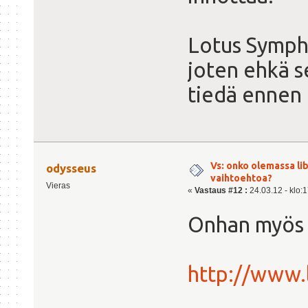
Lotus Symph
joten ehkä s
tiedä ennen 
Vs: onko olemassa lib
odysseus
vaihtoehtoa?
Vieras
«
Vastaus #12 :
24.03.12 - klo:1
Onhan myös 
http://www.l