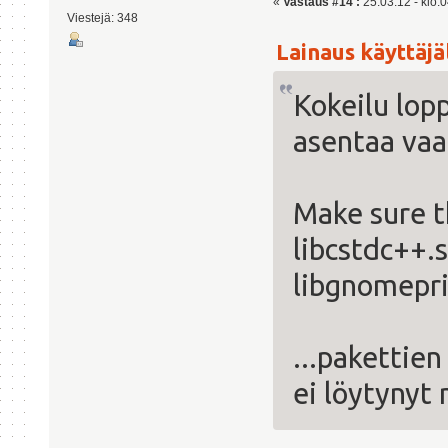
«
Vastaus #14 :
25.03.12 - klo:0
Viestejä: 348
Lainaus käyttäjäl
Kokeilu lopp
asentaa vaa
Make sure t
libcstdc++.
libgnomepri
...pakettie
ei löytynyt 