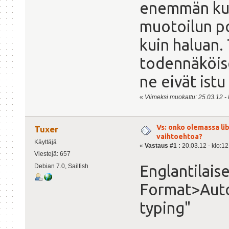
enemmän kun
muotoilun po
kuin haluan.
todennäköis
ne eivät ist
«
Viimeksi muokattu: 25.03.12 - k
Vs: onko olemassa lib
Tuxer
vaihtoehtoa?
Käyttäjä
«
Vastaus #1 :
20.03.12 - klo:12
Viestejä: 657
Englantilaise
Debian 7.0, Sailfish
Format>Auto
typing"