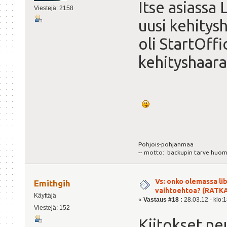
Itse asiassa 
Viestejä: 2158
uusi kehitys
oli StartOffi
kehityshaara
Pohjois-pohjanmaa
-- motto: backupin tarve huom
Vs: onko olemassa lib
Emithgih
vaihtoehtoa? (RATK
Käyttäjä
«
Vastaus #18 :
28.03.12 - klo:1
Viestejä: 152
Kiitokset ne