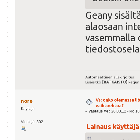
Geany sisält
alaosaan int
vasemmalla o
tiedostosela
Automaattinen allekirjoitus:
Lisäisitkö
[RATKAISTU]
ketjun
Vs: onko olemassa lib
nore
vaihtoehtoa?
Käyttäjä
«
Vastaus #4 :
20.03.12 - klo:18
Viestejä: 302
Lainaus käyttäjäl