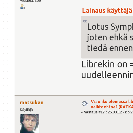
Viestejä: 356
Lainaus käyttäjäl
Lotus Symph
joten ehkä s
tiedä ennen 
Librekin on =
uudelleenni
Vs: onko olemassa lib
matsukan
vaihtoehtoa? (RATK
Käyttäjä
«
Vastaus #17 :
25.03.12 - klo:2