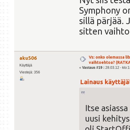
Symphony on.
sillä pärjää.
sitten vaiht
Vs: onko olemassa lib
aku506
vaihtoehtoa? (RATK
Käyttäjä
«
Vastaus #19 :
28.03.12 - klo:1
Viestejä: 356
Lainaus käyttäjäl
Itse asiassa
uusi kehity
oli StartOff