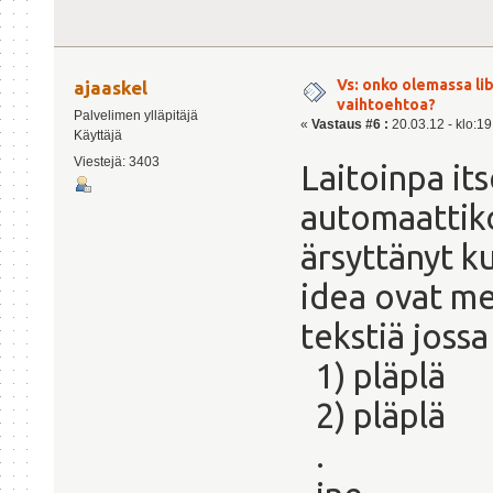
Vs: onko olemassa lib
ajaaskel
vaihtoehtoa?
Palvelimen ylläpitäjä
«
Vastaus #6 :
20.03.12 - klo:19
Käyttäjä
Viestejä: 3403
Laitoinpa it
automaattiko
ärsyttänyt k
idea ovat men
tekstiä jossa
1) pläplä
2) pläplä
.