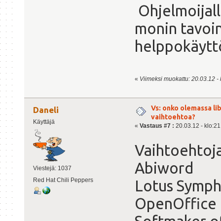
Ohjelmoijall
monin tavoin
helppokäytt
«
Viimeksi muokattu: 20.03.12 - k
Vs: onko olemassa lib
Daneli
vaihtoehtoa?
Käyttäjä
«
Vastaus #7 :
20.03.12 - klo:21
Vaihtoehtoja
Abiword
Viestejä: 1037
Red Hat Chili Peppers
Lotus Symp
OpenOffice