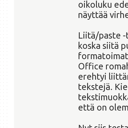
oikoluku edes
näyttää virh
Liitä/paste 
koska siitä 
formatoimat
Office romah
erehtyi liit
tekstejä. Kie
tekstimuokka
että on olem
Nyt siis test