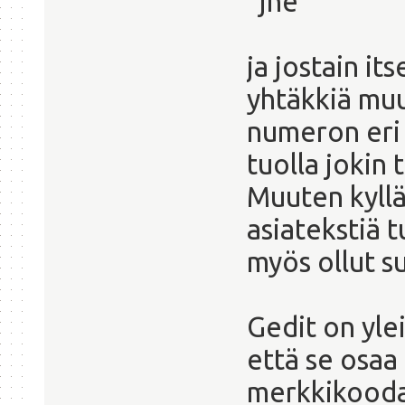
jne
ja jostain i
yhtäkkiä mu
numeron eri 
tuolla jokin 
Muuten kyllä
asiatekstiä t
myös ollut s
Gedit on ylei
että se osaa 
merkkikooda