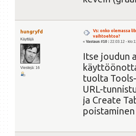
Vs: onko olemassa lib
hungryfd
vaihtoehtoa?
Käyttäjä
«
Vastaus #10 :
22.03.12 - klo:1
Itse joudun 
käyttöönotta
Viestejä: 16
tuolta Tools
URL-tunnistu
ja Create Ta
poistaminen