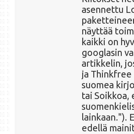
asennettu Lo
paketteinee
näyttää toim
kaikki on hyv
googlasin v
artikkelin, j
ja Thinkfree
suomea kirjo
tai Soikkoa, e
suomenkielis
lainkaan.").
edellä maini