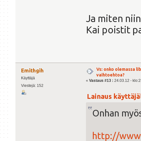
Ja miten nii
Kai poistit p
Vs: onko olemassa lib
Emithgih
vaihtoehtoa?
Käyttäjä
«
Vastaus #13 :
24.03.12 - klo:2
Viestejä: 152
Lainaus käyttäjäl
Onhan myös
http://www.