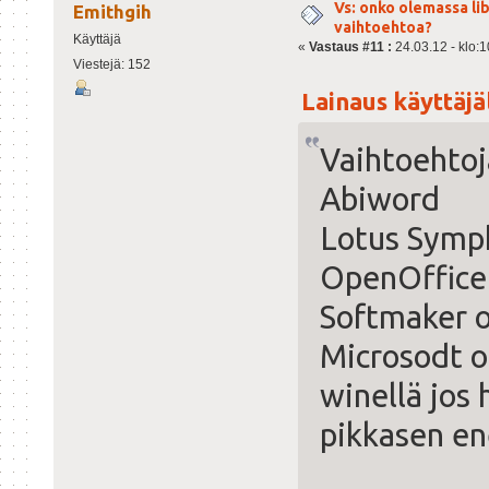
Vs: onko olemassa lib
Emithgih
vaihtoehtoa?
Käyttäjä
«
Vastaus #11 :
24.03.12 - klo:1
Viestejä: 152
Lainaus käyttäjäl
Vaihtoehtoj
Abiword
Lotus Symp
OpenOffice
Softmaker o
Microsodt of
winellä jos
pikkasen e