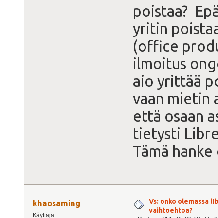
poistaa? Epä
yritin poista
(office produ
ilmoitus onge
aio yrittää 
vaan mietin a
että osaan a
tietysti Lib
Tämä hanke o
Vs: onko olemassa lib
khaosaming
vaihtoehtoa?
Käyttäjä