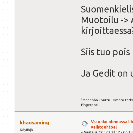
Suomenkielis
Muotoilu ->
kirjoittaessa
Siis tuo pois
Ja Gedit on
"Menehän Tonttu Tomera tarkast
Fingerpori
Vs: onko olemassa lib
khaosaming
vaihtoehtoa?
Käyttäjä
«
Vastaus #2 :
20.03.12 - klo:13