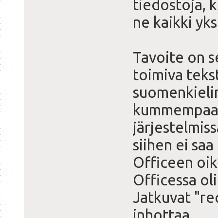
tiedostoja, k
ne kaikki yks
Tavoite on se
toimiva tekst
suomenkielin
kummempaa. 
järjestelmiss
siihen ei sa
Officeen oik
Officessa oli
Jatkuvat "re
inhottaa.