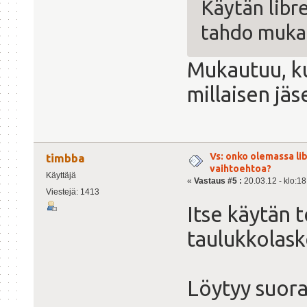
Käytän libre
tahdo mukau
Mukautuu, ku
millaisen jäs
Vs: onko olemassa lib
timbba
vaihtoehtoa?
Käyttäjä
«
Vastaus #5 :
20.03.12 - klo:18
Viestejä: 1413
Itse käytän 
taulukkolas
Löytyy suora