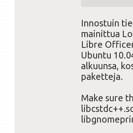
Innostuin ti
mainittua Lo
Libre Office
Ubuntu 10.04
alkuunsa, ko
paketteja.
Make sure th
libcstdc++.s
libgnomeprin