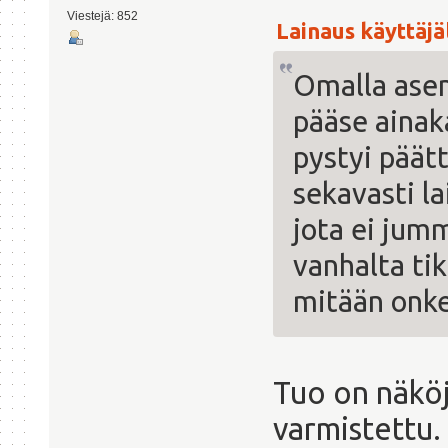
Viestejä: 852
Lainaus käyttäjält
Omalla asen
pääse ainak
pystyi päätt
sekavasti l
jota ei jumm
vanhalta tik
mitään onk
Tuo on näköj
varmistettu.