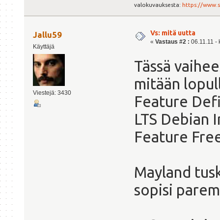
valokuvauksesta:
https://www.
Vs: mitä uutta
Jallu59
«
Vastaus #2 :
06.11.11 - 
Käyttäjä
Tässä vaihee
mitään lopull
Viestejä: 3430
Feature Defi
LTS Debian I
Feature Free
Mayland tusk
sopisi paremm