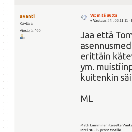
Vs: mitä uutta
avanti
«
Vastaus #4 :
06.11.11 - 
Käyttäjä
Viestejä: 460
Jaa että Tom
asennusmedia
erittäin kä
ym. muistii
kuitenkin sä
ML
Matti Lamminen itäiseltä Vanta
Intel NUC i5 prosessorilla.