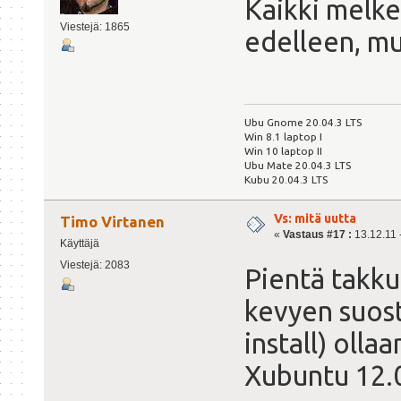
Kaikki melke
Viestejä: 1865
edelleen, mu
Ubu Gnome 20.04.3 LTS
Win 8.1 laptop I
Win 10 laptop II
Ubu Mate 20.04.3 LTS
Kubu 20.04.3 LTS
Vs: mitä uutta
Timo Virtanen
«
Vastaus #17 :
13.12.11 -
Käyttäjä
Viestejä: 2083
Pientä takku
kevyen suost
install) olla
Xubuntu 12.0