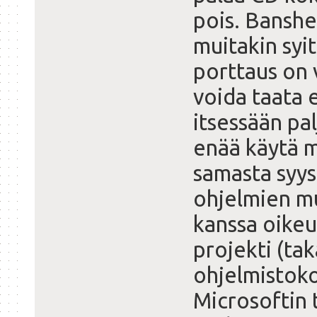
pois. Bansh
muitakin syi
porttaus on 
voida taata 
itsessään pal
enää käytä m
samasta syys
ohjelmien mu
kanssa oikeu
projekti (tak
ohjelmistoko
Microsoftin