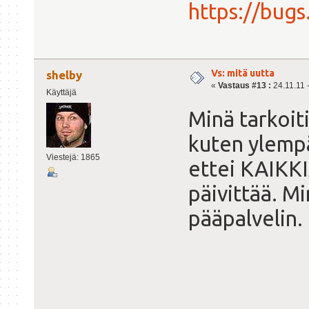
https://bug
Vs: mitä uutta
shelby
«
Vastaus #13 :
24.11.11 -
Käyttäjä
Minä tarkoiti
kuten ylempä
Viestejä: 1865
ettei KAIKKI
päivittää. M
pääpalvelin.