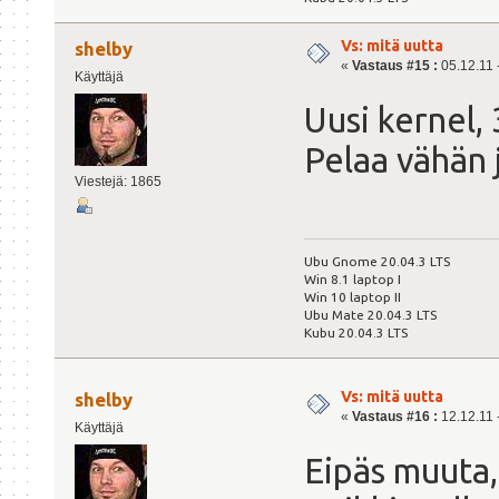
Vs: mitä uutta
shelby
«
Vastaus #15 :
05.12.11 -
Käyttäjä
Uusi kernel,
Pelaa vähän
Viestejä: 1865
Ubu Gnome 20.04.3 LTS
Win 8.1 laptop I
Win 10 laptop II
Ubu Mate 20.04.3 LTS
Kubu 20.04.3 LTS
Vs: mitä uutta
shelby
«
Vastaus #16 :
12.12.11 -
Käyttäjä
Eipäs muuta, 