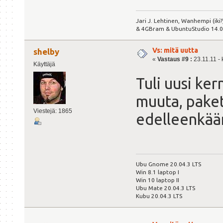
Jari J. Lehtinen, Wanhempi (iki
& 4GBram & UbuntuStudio 14.04.
Vs: mitä uutta
shelby
«
Vastaus #9 :
23.11.11 - 
Käyttäjä
Tuli uusi ker
muuta, paket
Viestejä: 1865
edelleenkää
Ubu Gnome 20.04.3 LTS
Win 8.1 laptop I
Win 10 laptop II
Ubu Mate 20.04.3 LTS
Kubu 20.04.3 LTS