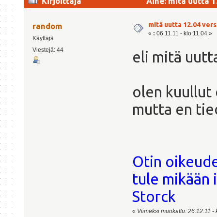
Kirjoittaja
Aihe: mitä uutta 1
mitä uutta 12.04 ver
random
«
:
06.11.11 - klo:11.04 »
Käyttäjä
Viestejä: 44
eli mitä uut
olen kuullut 
mutta en tie
Otin oikeude
tule mikään i
Storck
«
Viimeksi muokattu: 26.12.11 - k