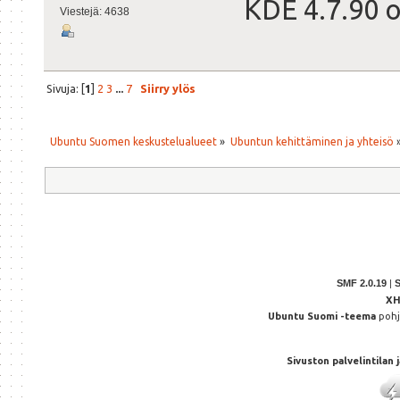
KDE 4.7.90 on
Viestejä: 4638
Sivuja: [
1
]
2
3
...
7
Siirry ylös
Ubuntu Suomen keskustelualueet
»
Ubuntun kehittäminen ja yhteisö
SMF 2.0.19
|
X
Ubuntu Suomi -teema
poh
Sivuston palvelintilan