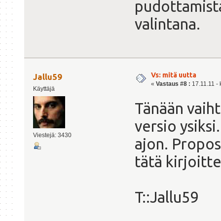
pudottamist
valintana.
Vs: mitä uutta
Jallu59
«
Vastaus #8 :
17.11.11 - 
Käyttäjä
Tänään vaiht
versio ysiksi
Viestejä: 3430
ajon. Propose
tätä kirjoitt
T::Jallu59