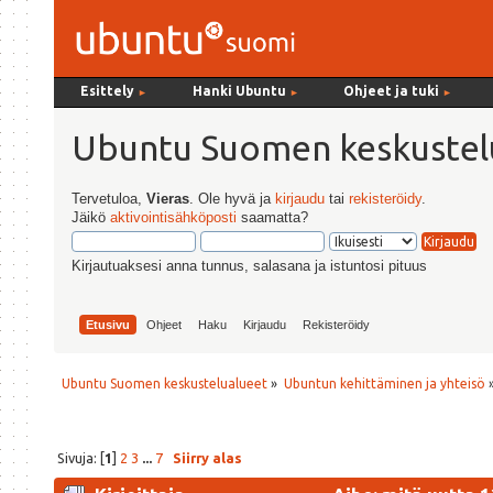
Esittely
Hanki Ubuntu
Ohjeet ja tuki
►
►
►
Ubuntu Suomen keskustel
Tervetuloa,
Vieras
. Ole hyvä ja
kirjaudu
tai
rekisteröidy
.
Jäikö
aktivointisähköposti
saamatta?
Kirjautuaksesi anna tunnus, salasana ja istuntosi pituus
Etusivu
Ohjeet
Haku
Kirjaudu
Rekisteröidy
Ubuntu Suomen keskustelualueet
»
Ubuntun kehittäminen ja yhteisö
Sivuja: [
1
]
2
3
...
7
Siirry alas