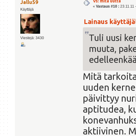
Vs: mitä uutta
Jallu59
«
Vastaus #10 :
23.11.11 -
Käyttäjä
Lainaus käyttäjäl
Tuli uusi ker
Viestejä: 3430
muuta, pake
edelleenkää
Mitä tarkoita
uuden kerneli
päivittyy nu
aptitudea, k
konevanhuks
aktiivinen. M