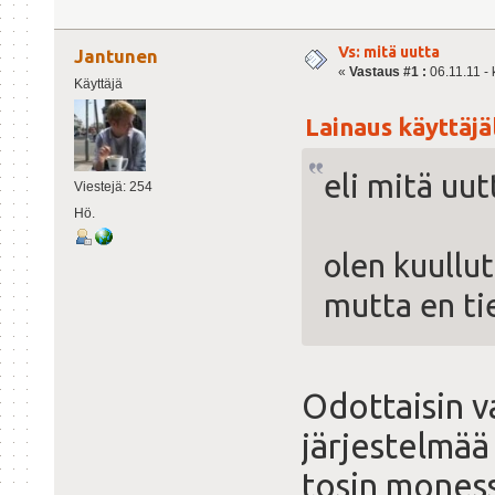
Vs: mitä uutta
Jantunen
«
Vastaus #1 :
06.11.11 - 
Käyttäjä
Lainaus käyttäjäl
eli mitä uu
Viestejä: 254
Hö.
olen kuullut
mutta en ti
Odottaisin 
järjestelmää
tosin moness