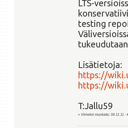
LTS-versiois
konservatiiv
testing repo
Väliversiois
tukeudutaan 
Lisätietoja:
https://wik
https://wiki
T:Jallu59
«
Viimeksi muokattu: 06.11.11 - k