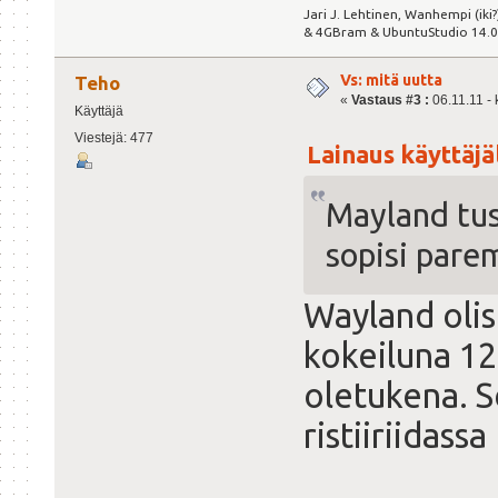
Jari J. Lehtinen, Wanhempi (iki
& 4GBram & UbuntuStudio 14.04.
Vs: mitä uutta
Teho
«
Vastaus #3 :
06.11.11 - 
Käyttäjä
Viestejä: 477
Lainaus käyttäjäl
Mayland tus
sopisi parem
Wayland olis
kokeiluna 12
oletukena. S
ristiiriidass