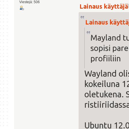
Viestejä: 506
Lainaus käyttäjäl
Lainaus käyttäj
Mayland tu
sopisi par
profiiliin
Wayland oli
kokeiluna 12
oletukena. S
ristiiriidas
Ubuntu 12.04