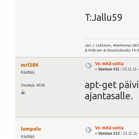
T:Jallu59
Jari J. Lehtinen, Wanhempi (iki
& 4GBram & UbuntuStudio 14.04.
Vs: mitä uutta
mrl586
«
Vastaus #11 :
23.11.11 -
Käyttäjä
apt-get päivi
Viestejä: 4638
ajantasalle.
Vs: mitä uutta
lompolo
«
Vastaus #12 :
23.11.11 -
Käyttäjä