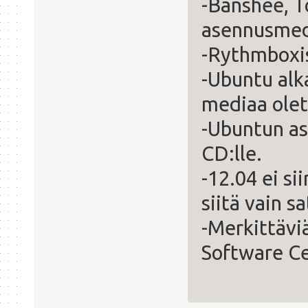
-Banshee, 
asennusmed
-Rythmboxis
-Ubuntu alk
mediaa ole
-Ubuntun a
CD:lle.
-12.04 ei si
siitä vain s
-Merkittävi
Software Ce