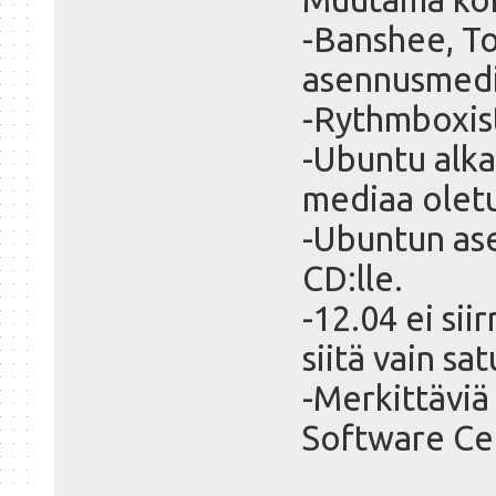
-Banshee, T
asennusmedi
-Rythmboxist
-Ubuntu alka
mediaa olet
-Ubuntun as
CD:lle.
-12.04 ei si
siitä vain sa
-Merkittäviä
Software Cen