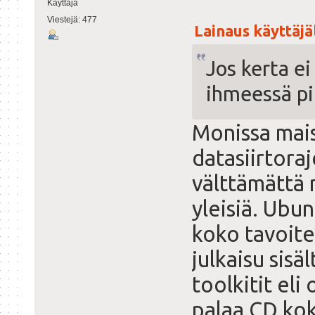
Käyttäjä
Viestejä: 477
Lainaus käyttäjäl
Jos kerta e
ihmeessä pi
Monissa mais
datasiirtora
välttämättä 
yleisiä. Ubu
koko tavoite 
julkaisu sis
toolkitit eli
palaa CD ko