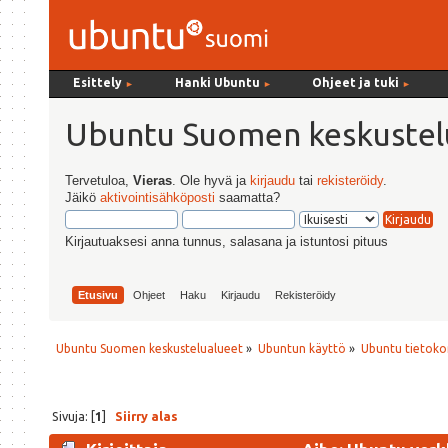
Esittely
Hanki Ubuntu
Ohjeet ja tuki
►
►
►
Ubuntu Suomen keskustel
Tervetuloa,
Vieras
. Ole hyvä ja
kirjaudu
tai
rekisteröidy
.
Jäikö
aktivointisähköposti
saamatta?
Kirjautuaksesi anna tunnus, salasana ja istuntosi pituus
Etusivu
Ohjeet
Haku
Kirjaudu
Rekisteröidy
Ubuntu Suomen keskustelualueet
»
Ubuntun käyttö
»
Ubuntu tietoko
Sivuja: [
1
]
Siirry alas