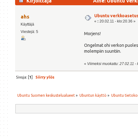
Kirjoittaja
Aihe: Ubuntu verk
Ubuntu verkkoasetu
ahs
«
:
20.02.11 - klo:20.36 »
Käyttäjä
Viestejä: 5
Morjens!
Ongelmat ohi verkon puolesta.
molempiin suuntiin.
«
Viimeksi muokattu: 27.02.11 - k
Sivuja: [
1
]
Siirry ylös
Ubuntu Suomen keskustelualueet
»
Ubuntun käyttö
»
Ubuntu tietoko