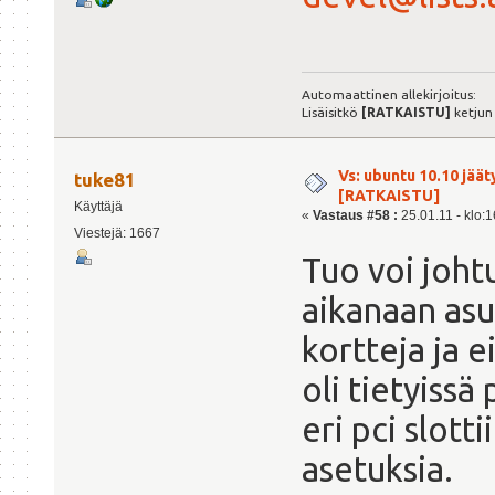
Automaattinen allekirjoitus:
Lisäisitkö
[RATKAISTU]
ketjun
Vs: ubuntu 10.10 jäät
tuke81
[RATKAISTU]
Käyttäjä
«
Vastaus #58 :
25.01.11 - klo:1
Viestejä: 1667
Tuo voi johtu
aikanaan asu
kortteja ja e
oli tietyissä
eri pci slott
asetuksia.