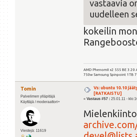
vastaavia on
uudelleen s
kokeilin mon
Rangebooste
AMD PhenomII x2 555 BE 3.20
750w Samsung Spinpoint 1TB 
Vs: ubuntu 10.10 jäät
Tomin
[RATKAISTU]
Palvelimen ylläpitäjä
«
Vastaus #57 :
25.01.11 - klo:1
Käyttäjä / moderaattori+
Mielenkiinto
archive.com
Viestejä: 11619
devel@lists