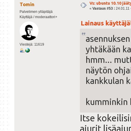
Vs: ubuntu 10.10 jäät
Tomin
«
Vastaus #53 :
24.01.11 -
Palvelimen ylläpitäjä
Käyttäjä / moderaattori+
Lainaus käyttäjäl
asennuksen j
Viestejä: 11619
yhtäkään ka
hmm... mutt
näytön ohja
kankkulan k
kumminkin ki
Itse kokeili
ajurit lisäaju