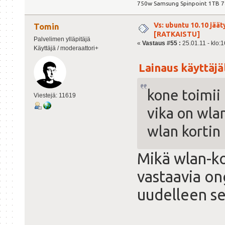
750w Samsung Spinpoint 1TB 
Vs: ubuntu 10.10 jäät
Tomin
[RATKAISTU]
Palvelimen ylläpitäjä
«
Vastaus #55 :
25.01.11 - klo:1
Käyttäjä / moderaattori+
Lainaus käyttäjäl
kone toimii
Viestejä: 11619
vika on wla
wlan kortin
Mikä wlan-kor
vastaavia on
uudelleen se