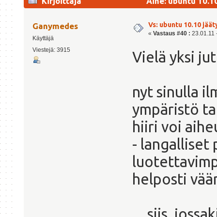
Kirjoittaja
Aihe: ubuntu 10.1
30740 kertaa)
Vs: ubuntu 10.10 jäät
Ganymedes
«
Vastaus #40 :
23.01.11 -
Käyttäjä
Viestejä: 3915
Vielä yksi jut
nyt sinulla i
ympäristö ta
hiiri voi aih
- langalliset
luotettavimp
helposti vää
... siis, jos