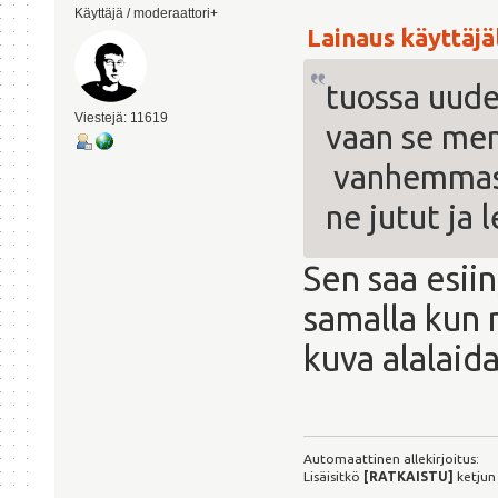
Käyttäjä / moderaattori+
Lainaus käyttäjäl
tuossa uude
Viestejä: 11619
vaan se me
vanhemmassa 
ne jutut ja 
Sen saa esii
samalla kun 
kuva alalaida
Automaattinen allekirjoitus:
Lisäisitkö
[RATKAISTU]
ketjun