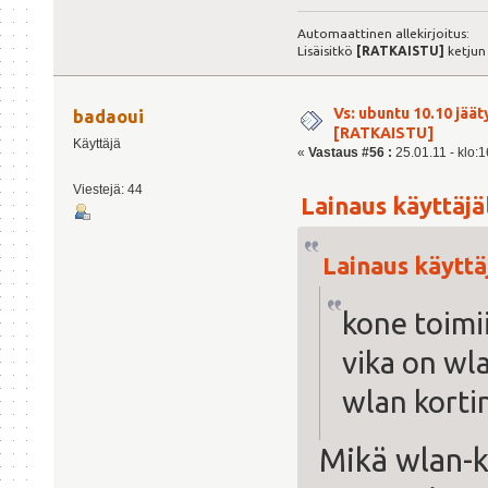
Automaattinen allekirjoitus:
Lisäisitkö
[RATKAISTU]
ketjun
Vs: ubuntu 10.10 jäät
badaoui
[RATKAISTU]
Käyttäjä
«
Vastaus #56 :
25.01.11 - klo:1
Viestejä: 44
Lainaus käyttäjäl
Lainaus käyttäj
kone toimi
vika on wla
wlan korti
Mikä wlan-ko