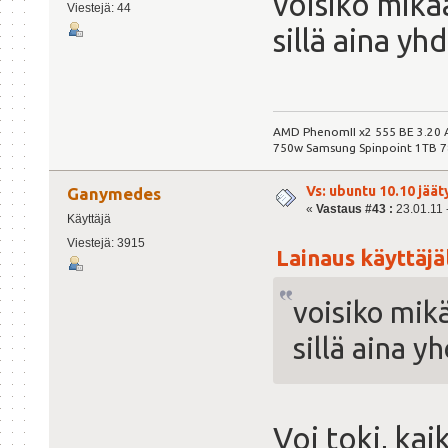
voisiko mikä
Viestejä: 44
sillä aina yh
AMD PhenomII x2 555 BE 3.20
750w Samsung Spinpoint 1TB 
Vs: ubuntu 10.10 jäät
Ganymedes
«
Vastaus #43 :
23.01.11 -
Käyttäjä
Viestejä: 3915
Lainaus käyttäjäl
voisiko mik
sillä aina y
Voi toki, kai