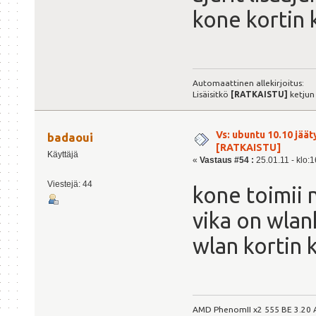
kone kortin 
Automaattinen allekirjoitus:
Lisäisitkö
[RATKAISTU]
ketjun
Vs: ubuntu 10.10 jäät
badaoui
[RATKAISTU]
Käyttäjä
«
Vastaus #54 :
25.01.11 - klo:1
Viestejä: 44
kone toimii 
vika on wlan
wlan kortin 
AMD PhenomII x2 555 BE 3.20