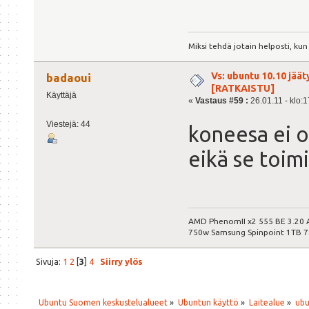
Miksi tehdä jotain helposti, kun 
Vs: ubuntu 10.10 jäät
badaoui
[RATKAISTU]
Käyttäjä
«
Vastaus #59 :
26.01.11 - klo:1
Viestejä: 44
koneesa ei o
eikä se toi
AMD PhenomII x2 555 BE 3.20
750w Samsung Spinpoint 1TB 
Sivuja:
1
2
[
3
]
4
Siirry ylös
Ubuntu Suomen keskustelualueet
»
Ubuntun käyttö
»
Laitealue
»
ubu