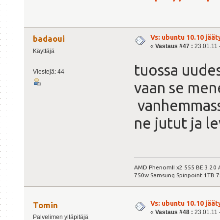
Vs: ubuntu 10.10 jäät
badaoui
«
Vastaus #47 :
23.01.11 -
Käyttäjä
tuossa uudes
Viestejä: 44
vaan se men
vanhemmassa 
ne jutut ja l
AMD PhenomII x2 555 BE 3.20
750w Samsung Spinpoint 1TB 
Vs: ubuntu 10.10 jäät
Tomin
«
Vastaus #48 :
23.01.11 -
Palvelimen ylläpitäjä