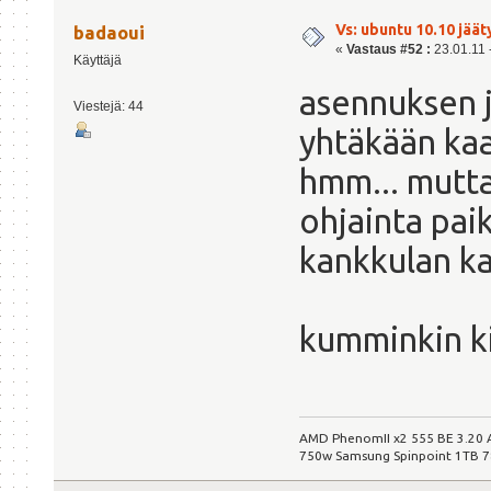
Vs: ubuntu 10.10 jäät
badaoui
«
Vastaus #52 :
23.01.11 -
Käyttäjä
asennuksen jä
Viestejä: 44
yhtäkään kaa
hmm... mutta
ohjainta pai
kankkulan k
kumminkin kii
AMD PhenomII x2 555 BE 3.20
750w Samsung Spinpoint 1TB 