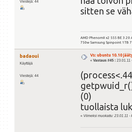
haa toivon p
Viestejä: 44
sitten se väh
AMD PhenomII x2 555 BE 3.20
750w Samsung Spinpoint 1TB 
Vs: ubuntu 10.10 jäät
badaoui
«
Vastaus #45 :
23.01.11 -
Käyttäjä
(process<.4
Viestejä: 44
getpwuid_r()
(0)
tuollaista lu
«
Viimeksi muokattu: 23.01.11 - k