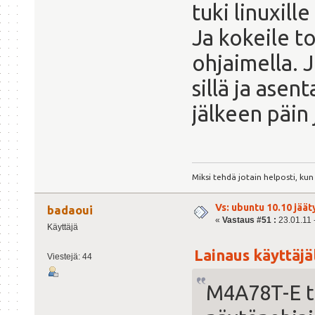
tuki linuxil
Ja kokeile t
ohjaimella. J
sillä ja asen
jälkeen päin 
Miksi tehdä jotain helposti, kun 
Vs: ubuntu 10.10 jäät
badaoui
«
Vastaus #51 :
23.01.11 -
Käyttäjä
Lainaus käyttäjäl
Viestejä: 44
M4A78T-E t