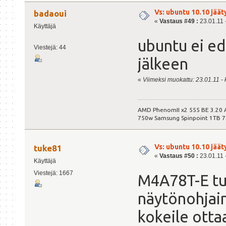
Vs: ubuntu 10.10 jäät
badaoui
«
Vastaus #49 :
23.01.11 -
Käyttäjä
ubuntu ei ed
Viestejä: 44
jälkeen
«
Viimeksi muokattu: 23.01.11 - k
AMD PhenomII x2 555 BE 3.20
750w Samsung Spinpoint 1TB 
Vs: ubuntu 10.10 jäät
tuke81
«
Vastaus #50 :
23.01.11 -
Käyttäjä
Viestejä: 1667
M4A78T-E tu
näytönohjain
kokeile otta