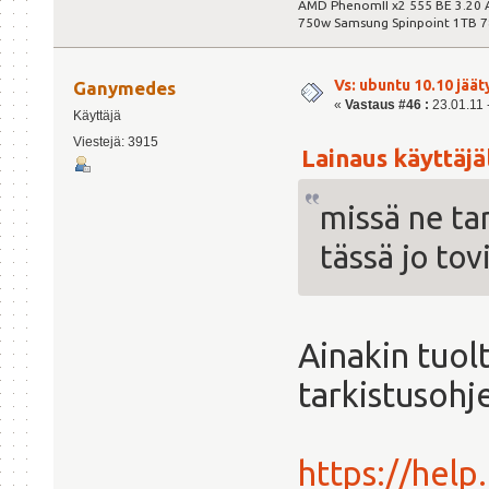
AMD PhenomII x2 555 BE 3.20
750w Samsung Spinpoint 1TB 
Vs: ubuntu 10.10 jäät
Ganymedes
«
Vastaus #46 :
23.01.11 -
Käyttäjä
Viestejä: 3915
Lainaus käyttäjäl
missä ne tar
tässä jo tov
Ainakin tuol
tarkistusohje
https://hel