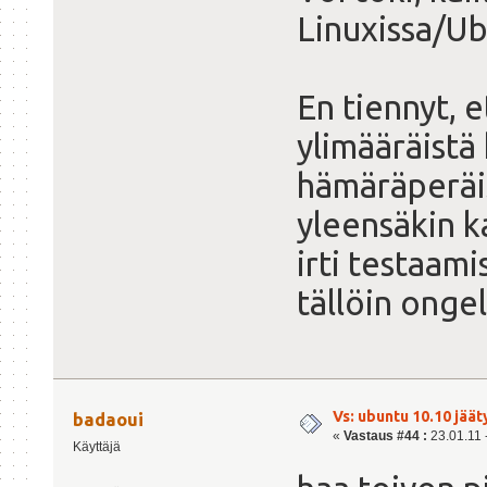
Linuxissa/Ub
En tiennyt, e
ylimääräistä 
hämäräperäis
yleensäkin k
irti testaami
tällöin onge
Vs: ubuntu 10.10 jäät
badaoui
«
Vastaus #44 :
23.01.11 -
Käyttäjä