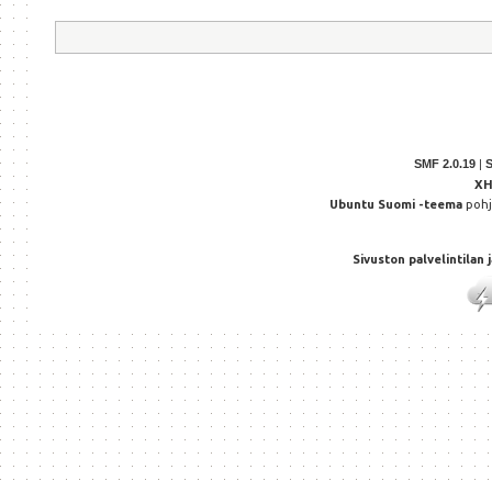
SMF 2.0.19
|
X
Ubuntu Suomi -teema
poh
Sivuston palvelintilan