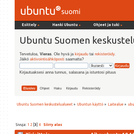
Esittely
Hanki Ubuntu
Ohjeet ja tuki
►
►
►
Ubuntu Suomen keskustel
Tervetuloa,
Vieras
. Ole hyvä ja
kirjaudu
tai
rekisteröidy
.
Jäikö
aktivointisähköposti
saamatta?
Kirjautuaksesi anna tunnus, salasana ja istuntosi pituus
Etusivu
Ohjeet
Haku
Kirjaudu
Rekisteröidy
Ubuntu Suomen keskustelualueet
»
Ubuntun käyttö
»
Laitealue
»
ubu
Sivuja:
1
2
[
3
]
4
Siirry alas