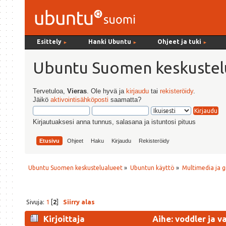
Esittely
Hanki Ubuntu
Ohjeet ja tuki
►
►
►
Ubuntu Suomen keskustel
Tervetuloa,
Vieras
. Ole hyvä ja
kirjaudu
tai
rekisteröidy
.
Jäikö
aktivointisähköposti
saamatta?
Kirjautuaksesi anna tunnus, salasana ja istuntosi pituus
Etusivu
Ohjeet
Haku
Kirjaudu
Rekisteröidy
Ubuntu Suomen keskustelualueet
»
Ubuntun käyttö
»
Multimedia ja g
Sivuja:
1
[
2
]
Siirry alas
Kirjoittaja
Aihe: voddler ja v