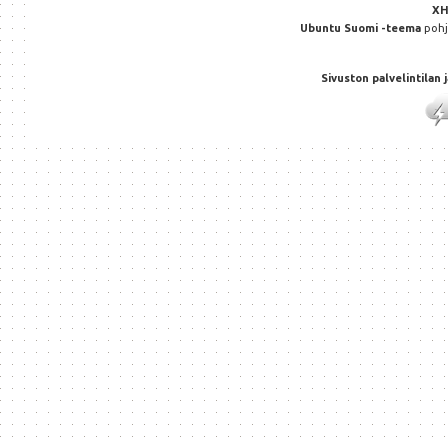
X
Ubuntu Suomi -teema
poh
Sivuston palvelintilan