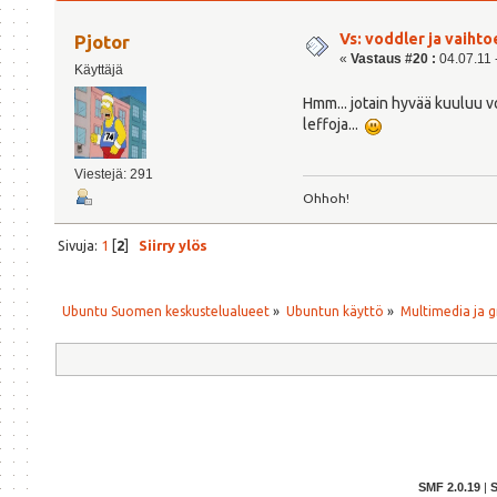
Vs: voddler ja vaihto
Pjotor
«
Vastaus #20 :
04.07.11 -
Käyttäjä
Hmm... jotain hyvää kuuluu vod
leffoja...
Viestejä: 291
Ohhoh!
Sivuja:
1
[
2
]
Siirry ylös
Ubuntu Suomen keskustelualueet
»
Ubuntun käyttö
»
Multimedia ja g
SMF 2.0.19
|