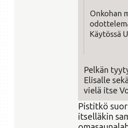
Onkohan mi
odottelema
Käytössä U
Pelkän tyyt
Elisalle sek
vielä itse V
Pistitkö suo
itselläkin s
omasaunalah