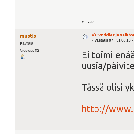
Ohhoh!
Vs: voddler ja vaihto
mustis
«
Vastaus #7 :
31.08.10 - 
Käyttäjä
Viestejä: 82
Ei toimi enä
uusia/päivite
Tässä olisi y
http://www.m