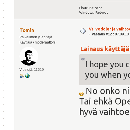
Linux: Be root
Windows: Reboot
Vs: voddler ja vaihto
Tomin
«
Vastaus #12 :
07.09.10 -
Palvelimen ylläpitäjä
Käyttäjä / moderaattori+
Lainaus käyttäjäl
I hope you 
Viestejä: 11619
you when y
No onko nii
Tai ehkä Ope
hyvä vaihtoe