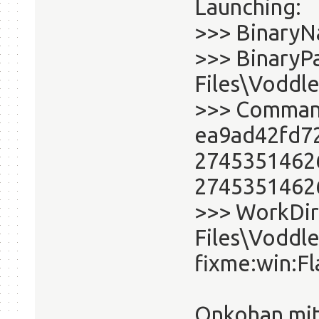
Launching:
>>> BinaryN
>>> BinaryP
Files\Voddl
>>> Command
ea9ad42fd7
2745351462
2745351462
>>> WorkDi
Files\Voddl
fixme:win:F
Onkohan mitä