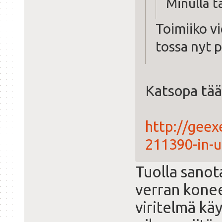
Minulla t
Toimiiko vi
tossa nyt p
Katsopa tääl
http://geex
211390-in-
Tuolla sanot
verran konee
viritelmä kä