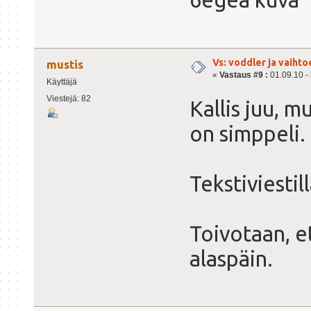
Vs: voddler ja vaihto
mustis
«
Vastaus #9 :
01.09.10 - 
Käyttäjä
Viestejä: 82
Kallis juu, mu
on simppeli.
Tekstiviestil
Toivotaan, et
alaspäin.