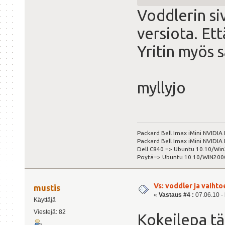
Voddlerin siv
versiota. Ett
Yritin myös 
myllyjo
Packard Bell Imax iMini NVIDIA
Packard Bell Imax iMini NVIDI
Dell C840 => Ubuntu 10.10/Wi
Pöytä=> Ubuntu 10.10/WIN200
Vs: voddler ja vaihto
mustis
«
Vastaus #4 :
07.06.10 - 
Käyttäjä
Viestejä: 82
Kokeilepa tä