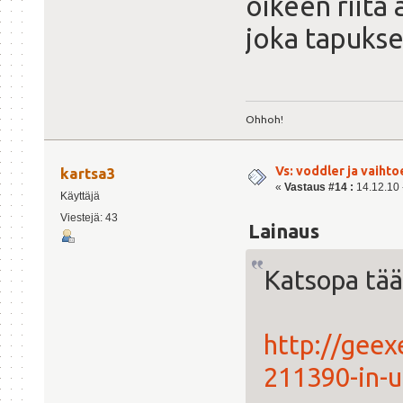
oikeen riitä 
joka tapukse
Ohhoh!
Vs: voddler ja vaihto
kartsa3
«
Vastaus #14 :
14.12.10 -
Käyttäjä
Viestejä: 43
Lainaus
Katsopa tääl
http://geex
211390-in-