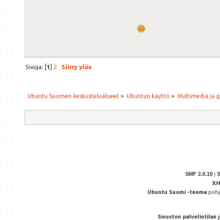
Sivuja: [
1
]
2
Siirry ylös
Ubuntu Suomen keskustelualueet
»
Ubuntun käyttö
»
Multimedia ja g
SMF 2.0.19
|
X
Ubuntu Suomi -teema
poh
Sivuston palvelintilan