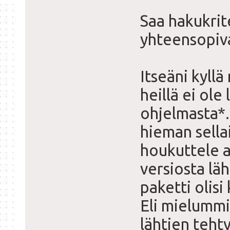
Saa hakukrit
yhteensopiva
Itseäni kyllä
heillä ei ole
ohjelmasta*.
hieman sellai
houkuttele 
versiosta lä
paketti olisi
Eli mielummin
lähtien tehty