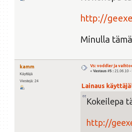
http://geex
Minulla tämä
Vs: voddler ja vaihto
kamm
«
Vastaus #5 :
21.06.10 - 
Käyttäjä
Viestejä: 24
Lainaus käyttäjäl
Kokeilepa t
http://geex