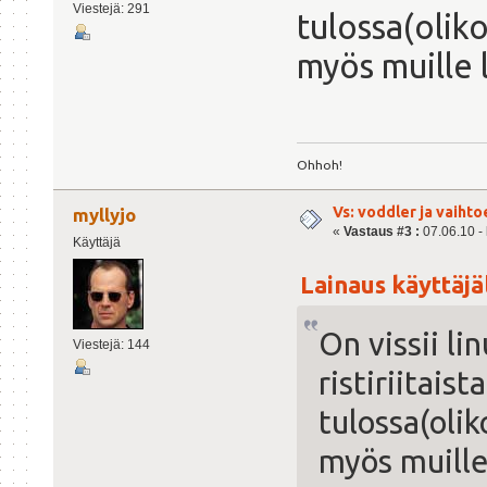
Viestejä: 291
tulossa(oliko
myös muille l
Ohhoh!
Vs: voddler ja vaihto
myllyjo
«
Vastaus #3 :
07.06.10 - 
Käyttäjä
Lainaus käyttäjäl
On vissii li
Viestejä: 144
ristiriitais
tulossa(oliko
myös muille 