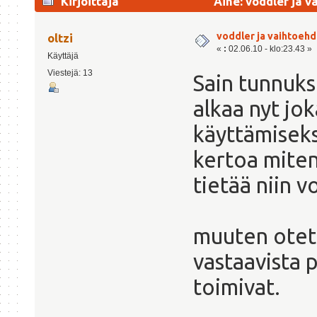
Kirjoittaja
Aihe: voddler ja v
voddler ja vaihtoehdo
oltzi
«
:
02.06.10 - klo:23.43 »
Käyttäjä
Viestejä: 13
Sain tunnuks
alkaa nyt jo
käyttämiseks
kertoa miten
tietää niin v
muuten otett
vastaavista p
toimivat.