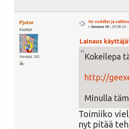
Vs: voddler ja vaihto
Pjotor
«
Vastaus #6 :
20.08.10 - 
Käyttäjä
Lainaus käyttäjäl
Kokeilepa t
Viestejä: 291
http://geex
Minulla täm
Toimiiko viel
nyt pitää te