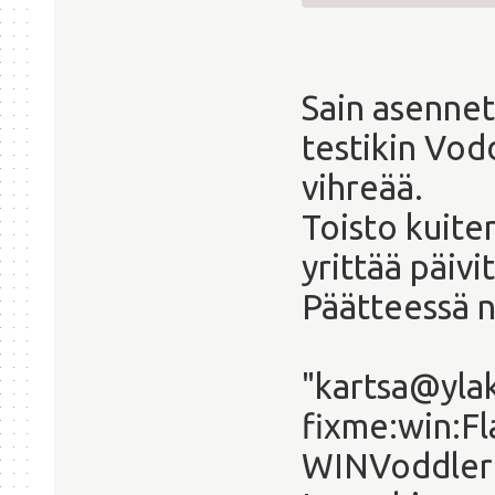
Sain asenne
testikin Vod
vihreää.
Toisto kuite
yrittää päivi
Päätteessä n
"kartsa@yla
fixme:win:F
WINVoddlerL