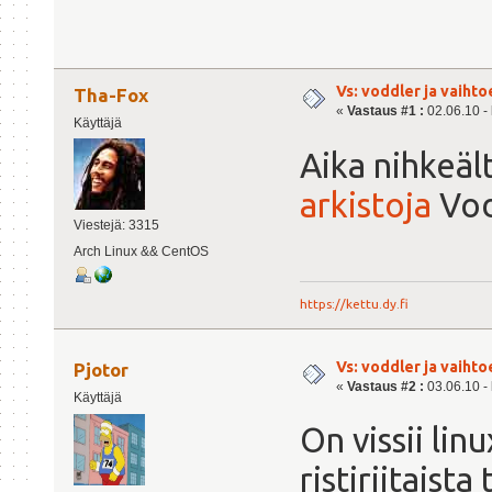
Vs: voddler ja vaihto
Tha-Fox
«
Vastaus #1 :
02.06.10 - 
Käyttäjä
Aika nihkeäl
arkistoja
Vod
Viestejä: 3315
Arch Linux && CentOS
https://kettu.dy.fi
Vs: voddler ja vaihto
Pjotor
«
Vastaus #2 :
03.06.10 - 
Käyttäjä
On vissii lin
ristiriitaist