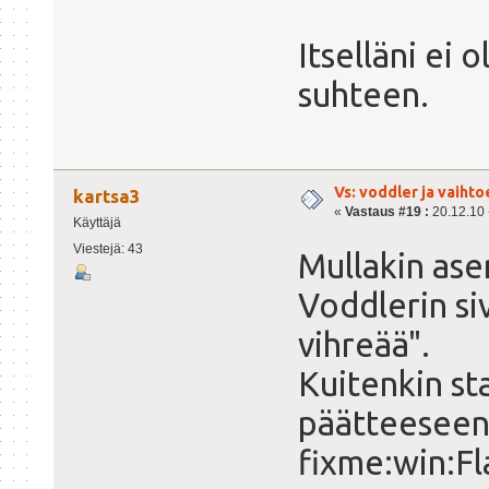
Itselläni ei
suhteen.
Vs: voddler ja vaihto
kartsa3
«
Vastaus #19 :
20.12.10 -
Käyttäjä
Viestejä: 43
Mullakin ase
Voddlerin siv
vihreää".
Kuitenkin st
päätteeseen 
fixme:win:F