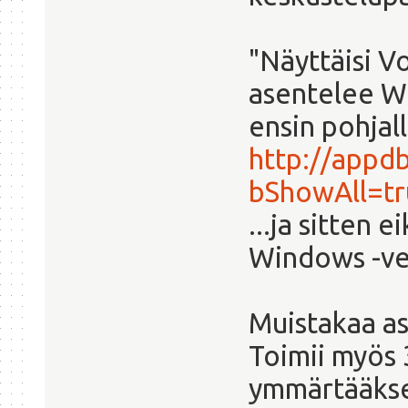
"Näyttäisi V
asentelee W
ensin pohjal
http://appd
bShowAll=tr
...ja sitten
Windows -ve
Muistakaa as
Toimii myös 3
ymmärtääkse