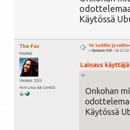
odottelemaa
Käytössä Ubu
Vs: voddler ja vaihto
Tha-Fox
«
Vastaus #15 :
16.12.10 -
Käyttäjä
Lainaus käyttäjäl
Viestejä: 3315
Arch Linux && CentOS
Onkohan mit
odottelemaa
Käytössä Ub