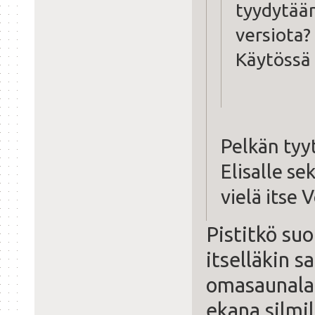
tyydytää
versiota?
Käytössä 
Pelkän tyy
Elisalle se
vielä itse 
Pistitkö su
itselläkin 
omasaunala
ekana silmil