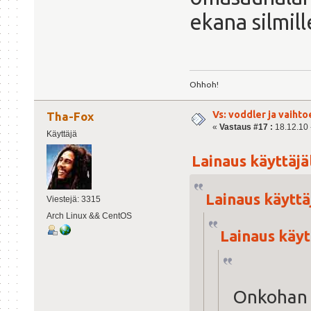
ekana silmill
Ohhoh!
Vs: voddler ja vaihto
Tha-Fox
«
Vastaus #17 :
18.12.10 -
Käyttäjä
Lainaus käyttäjäl
Lainaus käyttäj
Viestejä: 3315
Arch Linux && CentOS
Lainaus käytt
Onkohan m