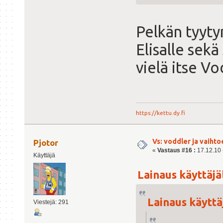
Pelkän tyyty
Elisalle sekä
vielä itse Vo
https://kettu.dy.fi
Vs: voddler ja vaihto
Pjotor
«
Vastaus #16 :
17.12.10 -
Käyttäjä
Lainaus käyttäjäl
Lainaus käyttäj
Viestejä: 291