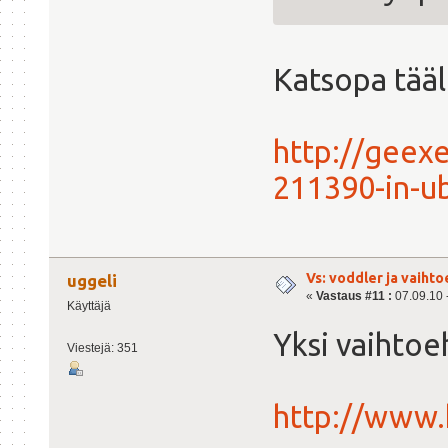
Katsopa täält
http://geex
211390-in-u
Vs: voddler ja vaihto
uggeli
«
Vastaus #11 :
07.09.10 -
Käyttäjä
Yksi vaihtoe
Viestejä: 351
http://www.