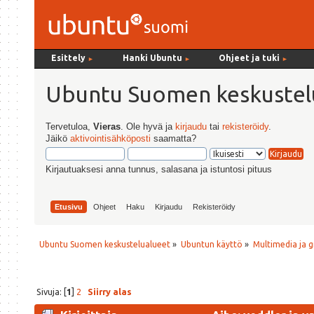
Esittely
Hanki Ubuntu
Ohjeet ja tuki
►
►
►
Ubuntu Suomen keskustel
Tervetuloa,
Vieras
. Ole hyvä ja
kirjaudu
tai
rekisteröidy
.
Jäikö
aktivointisähköposti
saamatta?
Kirjautuaksesi anna tunnus, salasana ja istuntosi pituus
Etusivu
Ohjeet
Haku
Kirjaudu
Rekisteröidy
Ubuntu Suomen keskustelualueet
»
Ubuntun käyttö
»
Multimedia ja g
Sivuja: [
1
]
2
Siirry alas