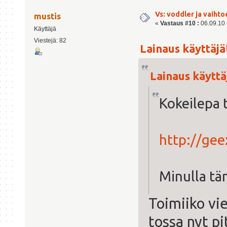
Vs: voddler ja vaihto
mustis
«
Vastaus #10 :
06.09.10 -
Käyttäjä
Viestejä: 82
Lainaus käyttäjäl
Lainaus käyttäj
Kokeilepa 
http://gee
Minulla tä
Toimiiko vie
tossa nyt p