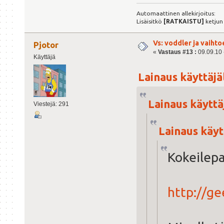
Automaattinen allekirjoitus:
Lisäisitkö
[RATKAISTU]
ketjun
Vs: voddler ja vaihto
Pjotor
«
Vastaus #13 :
09.09.10 -
Käyttäjä
Lainaus käyttäjäl
Lainaus käyttäj
Viestejä: 291
Lainaus käytt
Kokeilepa
http://ge