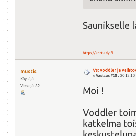
Saunikselle 
https://kettu.dy.fi
Vs: voddler ja vaihto
mustis
«
Vastaus #18 :
20.12.10 -
Käyttäjä
Viestejä: 82
Moi !
Voddler toim
katkelma toi
keskustelupa