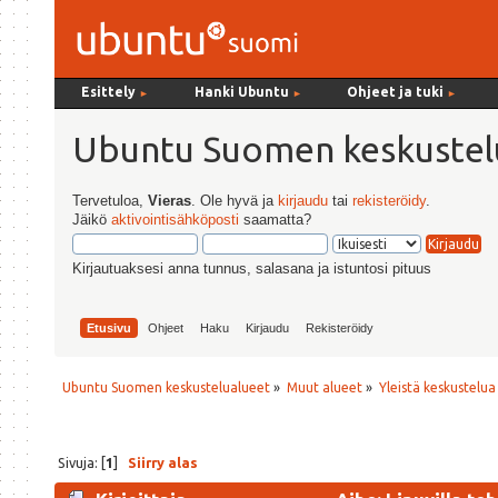
Esittely
Hanki Ubuntu
Ohjeet ja tuki
►
►
►
Ubuntu Suomen keskustel
Tervetuloa,
Vieras
. Ole hyvä ja
kirjaudu
tai
rekisteröidy
.
Jäikö
aktivointisähköposti
saamatta?
Kirjautuaksesi anna tunnus, salasana ja istuntosi pituus
Etusivu
Ohjeet
Haku
Kirjaudu
Rekisteröidy
Ubuntu Suomen keskustelualueet
»
Muut alueet
»
Yleistä keskustelua
Sivuja: [
1
]
Siirry alas