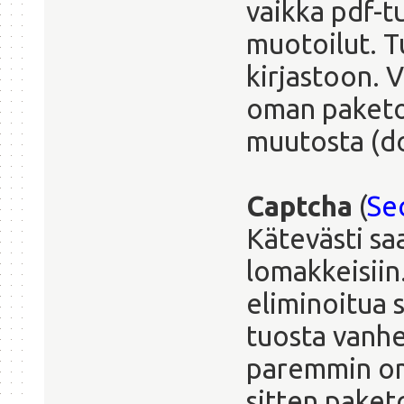
vaikka pdf-tu
muotoilut. T
kirjastoon. V
oman paketoi
muutosta (d
Captcha
(
Se
Kätevästi sa
lomakkeisiin.
eliminoitua
tuosta vanhe
paremmin om
sitten paketo