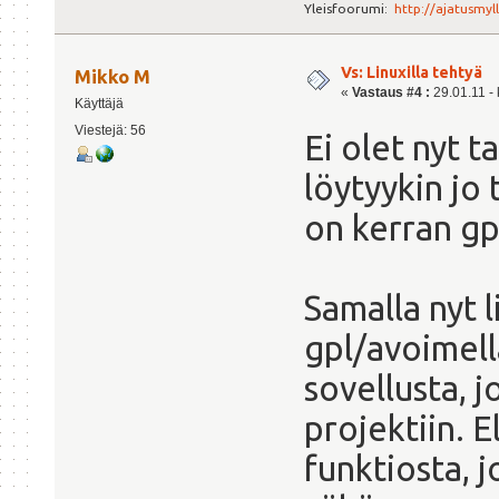
Yleisfoorumi:
http://ajatusmyl
Vs: Linuxilla tehtyä
Mikko M
«
Vastaus #4 :
29.01.11 - 
Käyttäjä
Viestejä: 56
Ei olet nyt t
löytyykin jo
on kerran gpl
Samalla nyt 
gpl/avoimell
sovellusta, 
projektiin. El
funktiosta, j