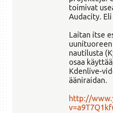
toimivat usea
Audacity. Eli
Laitan itse 
uunituoreen 
nautilusta (K
osaa käyttää
Kdenlive-vid
ääniraidan.
http://www
v=a9T7Q1kf