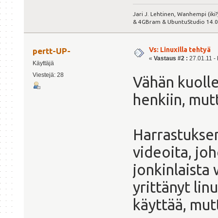
Jari J. Lehtinen, Wanhempi (iki
& 4GBram & UbuntuStudio 14.04.
Vs: Linuxilla tehtyä
pertt-UP-
«
Vastaus #2 :
27.01.11 - 
Käyttäjä
Viestejä: 28
Vähän kuolle
henkiin, mutt
Harrastuksen
videoita, joh
jonkinlaista 
yrittänyt lin
käyttää, mut