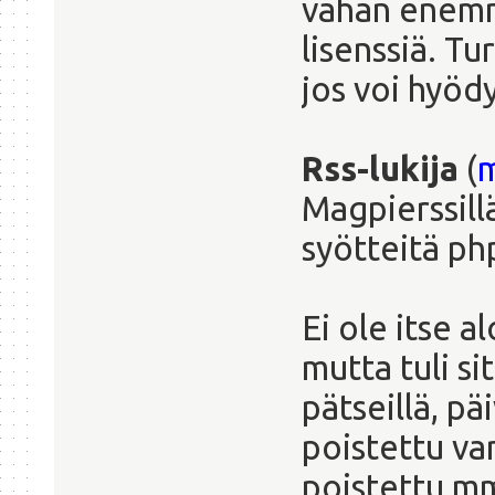
vähän enemmä
lisenssiä. T
jos voi hyöd
Rss-lukija
(
m
Magpierssill
syötteitä php
Ei ole itse a
mutta tuli s
pätseillä, pä
poistettu va
poistettu mm