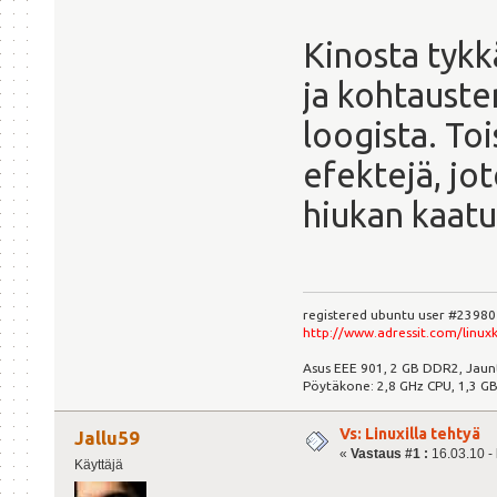
Kinosta tyk
ja kohtauste
loogista. To
efektejä, jot
hiukan kaatu
registered ubuntu user #23980
http://www.adressit.com/linuxk
Asus EEE 901, 2 GB DDR2, Jau
Pöytäkone: 2,8 GHz CPU, 1,3 GB 
Vs: Linuxilla tehtyä
Jallu59
«
Vastaus #1 :
16.03.10 - 
Käyttäjä