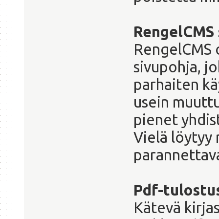
RengelCMS 
RengelCMS on 
sivupohja, j
parhaiten käy
usein muuttu
pienet yhdis
Vielä löytyy 
parannettava
Pdf-tulostu
Kätevä kirjas