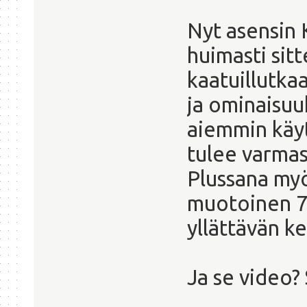
Nyt asensin K
huimasti sit
kaatuillutka
ja ominaisuu
aiemmin käyt
tulee varmas
Plussana myö
muotoinen 7
yllättävän k
Ja se video?