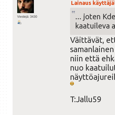
Lainaus käyttäjäl
... joten Kd
Viestejä: 3430
kaatuileva 
Väittävät, et
samanlainen
niin että ehk
nuo kaatuilu
näyttöajurei
T:Jallu59