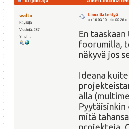
Kirjoittaja
Aihe: Linuxilla te
Linuxilla tehtyä
walto
«
:
16.03.10 - klo:00.26 »
Käyttäjä
Viestejä: 287
En taaskaan 
Ymph...
foorumilla, t
näkyvä jos se
Ideana kuiten
projekteista
alla (multim
Pyytäisinkin 
mitä tahansa
projekteja. 