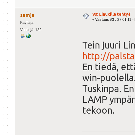
Vs: Linuxilla tehtyä
samja
«
Vastaus #3 :
27.01.11 - 
Käyttäjä
Viestejä: 182
Tein juuri Li
http://palsta
En tiedä, et
win-puolella
Tuskinpa. En
LAMP ympäri
tekoon.