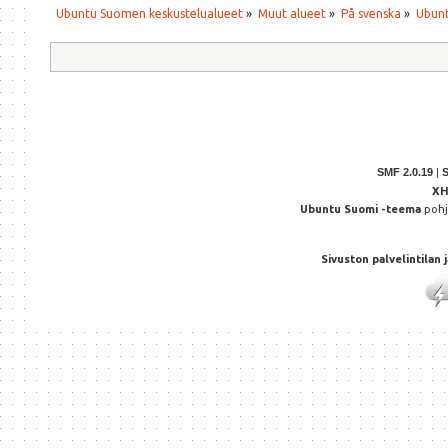
Ubuntu Suomen keskustelualueet
»
Muut alueet
»
På svenska
»
Ubunt
SMF 2.0.19
|
X
Ubuntu Suomi -teema
poh
Sivuston palvelintilan