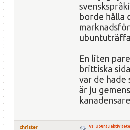
svenskspråki
borde hålla 
marknadsföri
ubuntuträffa
En liten par
brittiska sid
var de hade s
är ju gemen
kanadensare,
Vs: Ubuntu aktiviteter
christer