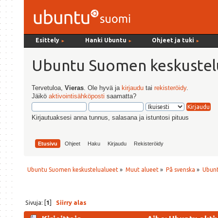
Esittely
Hanki Ubuntu
Ohjeet ja tuki
►
►
►
Ubuntu Suomen keskustel
Tervetuloa,
Vieras
. Ole hyvä ja
kirjaudu
tai
rekisteröidy
.
Jäikö
aktivointisähköposti
saamatta?
Kirjautuaksesi anna tunnus, salasana ja istuntosi pituus
Etusivu
Ohjeet
Haku
Kirjaudu
Rekisteröidy
Ubuntu Suomen keskustelualueet
»
Muut alueet
»
På svenska
»
Ubunt
Sivuja: [
1
]
Siirry alas