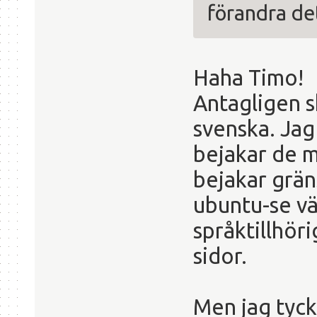
förandra de
Haha Timo!
Antagligen sk
svenska. Jag
bejakar de m
bejakar grän
ubuntu-se vä
språktillhöri
sidor.
Men jag tycke