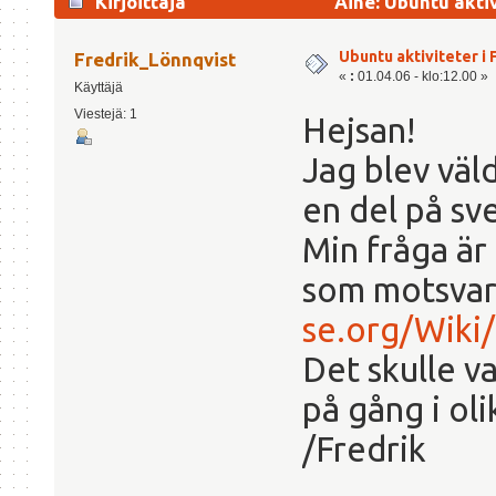
Kirjoittaja
Aihe: Ubuntu aktiv
Ubuntu aktiviteter i 
Fredrik_Lönnqvist
«
:
01.04.06 - klo:12.00 »
Käyttäjä
Viestejä: 1
Hejsan!
Jag blev väld
en del på s
Min fråga är
som motsva
se.org/Wiki
Det skulle va
på gång i oli
/Fredrik