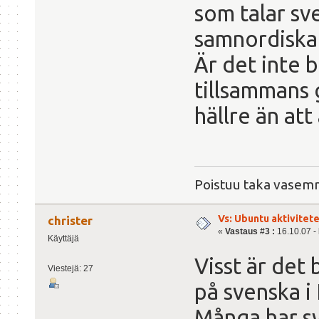
som talar sv
samnordiska 
Är det inte b
tillsammans 
hällre än att 
Poistuu taka vasemma
Vs: Ubuntu aktiviteter
christer
«
Vastaus #3 :
16.10.07 - 
Käyttäjä
Visst är de
Viestejä: 27
på svenska i 
Många har svå