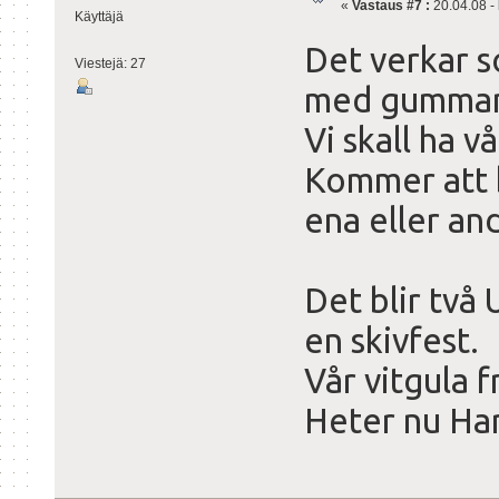
«
Vastaus #7 :
20.04.08 - 
Käyttäjä
Det verkar s
Viestejä: 27
med gumma
Vi skall ha v
Kommer att b
ena eller an
Det blir två
en skivfest.
Vår vitgula f
Heter nu Ha