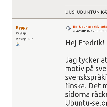
UUSI UBUNTUN KÄY
Re: Ubuntu aktivitete
Ryppy
«
Vastaus #2 :
22.11.06 - 
Käyttäjä
Viestejä: 837
Hej Fredrik!
Jag tycker a
motiv på sve
svenskspråki
finska. Det 
sidorna räck
Ubuntu-se.org