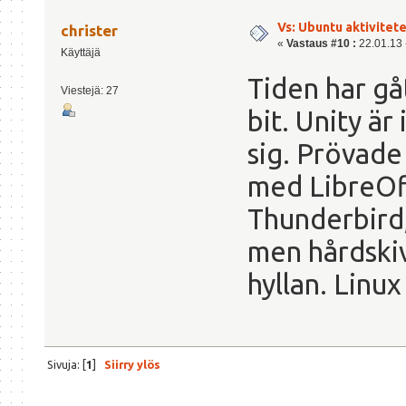
Vs: Ubuntu aktiviteter
christer
«
Vastaus #10 :
22.01.13 -
Käyttäjä
Tiden har gå
Viestejä: 27
bit. Unity är
sig. Prövade
med LibreOff
Thunderbird
men hårdski
hyllan. Linux
Sivuja: [
1
]
Siirry ylös