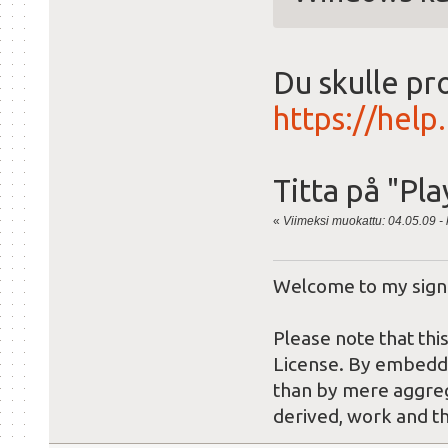
Du skulle pr
https://hel
Titta på "Pl
«
Viimeksi muokattu: 04.05.09 - k
Welcome to my sign
Please note that thi
License. By embeddin
than by mere aggreg
derived, work and t