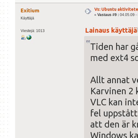
Vs: Ubuntu aktiviteter
Exitium
«
Vastaus #9 :
04.05.09 - 
Käyttäjä
Lainaus käyttäjäl
Viestejä: 1013
Tiden har g
med ext4 so
Allt annat 
Karvinen 2 
VLC kan int
fel uppstått
att den är k
Windows ka