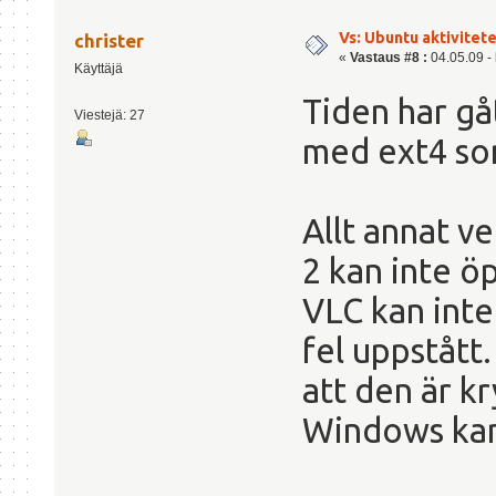
Vs: Ubuntu aktiviteter
christer
«
Vastaus #8 :
04.05.09 - 
Käyttäjä
Tiden har gå
Viestejä: 27
med ext4 som
Allt annat v
2 kan inte ö
VLC kan inte
fel uppstått.
att den är kr
Windows kan