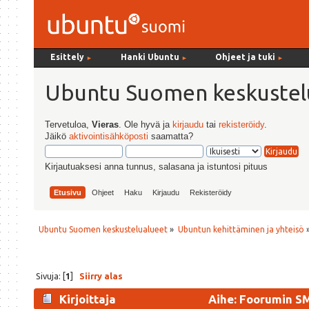
Esittely
Hanki Ubuntu
Ohjeet ja tuki
►
►
►
Ubuntu Suomen keskustel
Tervetuloa,
Vieras
. Ole hyvä ja
kirjaudu
tai
rekisteröidy
.
Jäikö
aktivointisähköposti
saamatta?
Kirjautuaksesi anna tunnus, salasana ja istuntosi pituus
Etusivu
Ohjeet
Haku
Kirjaudu
Rekisteröidy
Ubuntu Suomen keskustelualueet
»
Ubuntun kehittäminen ja yhteisö
Sivuja: [
1
]
Siirry alas
Kirjoittaja
Aihe: Foorumin SM