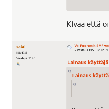
KIvaa että o
Vs: Foorumin SMF ve
salai
«
Vastaus #15 :
12.12.09 -
Käyttäjä
Viestejä: 2126
Lainaus käyttäjäl
Lainaus käyttäj