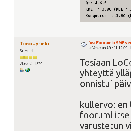
Qt: 4.6.0
KDE: 4.3.80 (KDE 4.
Konqueror: 4.3.80 (
Vs: Foorumin SMF ve
Timo Jyrinki
«
Vastaus #9 :
11.12.09 - 
Sr. Member
Tosiaan LoC
Viestejä: 1276
yhteyttä yl
onnistui päi
kullervo: en 
foorumi itse 
varustetun v