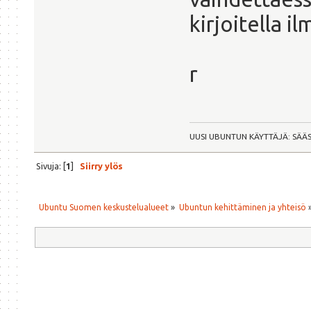
kirjoitella i
r
UUSI UBUNTUN KÄYTTÄJÄ: SÄÄ
Sivuja: [
1
]
Siirry ylös
Ubuntu Suomen keskustelualueet
»
Ubuntun kehittäminen ja yhteisö