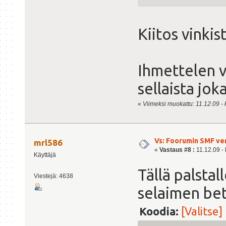
Kiitos vinkis
Ihmettelen va
sellaista jok
«
Viimeksi muokattu: 11.12.09 - k
Vs: Foorumin SMF ve
mrl586
«
Vastaus #8 :
11.12.09 - 
Käyttäjä
Tällä palstal
Viestejä: 4638
selaimen bet
Koodia:
[Valitse]