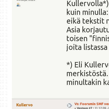
Kullervolla*
kuin minulla
eikä tekstit
Asia korjautu
toisen "finni
joita listassa 
*) Eli Kuller
merkistöstä.
minultakin k
Vs: Foorumin SMF ve
Kullervo
«
Vastaus #7 :
11.12.09 - 