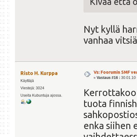
KIvaa että 
Nyt kyllä ha
vanhaa vitsi
Vs: Foorumin SMF ve
Risto H. Kurppa
«
Vastaus #16 :
30.01.10 -
Käyttäjä
Viestejä: 3024
Kerrottakoon
Useita Kubuntuja ajossa.
tuota finnish
sahkopostios
enka siihen 
vaihdettaessa