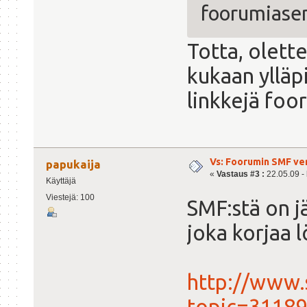
foorumiasen
Totta, olette
kukaan ylläpi
linkkejä foor
Vs: Foorumin SMF ve
papukaija
«
Vastaus #3 :
22.05.09 - 
Käyttäjä
Viestejä: 100
SMF:stä on jä
joka korjaa 
http://www.
topic=31189