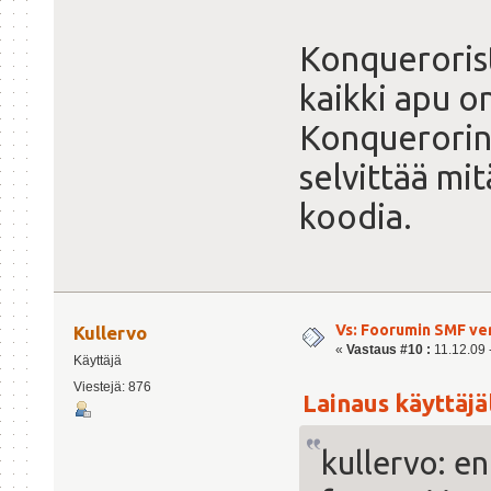
Konquerorist
kaikki apu on
Konquerorin 
selvittää mit
koodia.
Vs: Foorumin SMF ve
Kullervo
«
Vastaus #10 :
11.12.09 -
Käyttäjä
Viestejä: 876
Lainaus käyttäjäl
kullervo: en