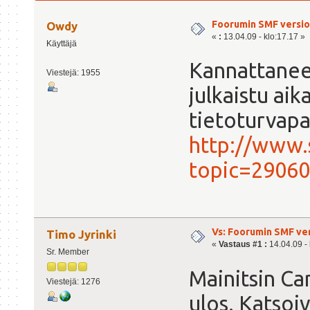
Foorumin SMF versio
Owdy
«
:
13.04.09 - klo:17.17 »
Käyttäjä
Kannattanee 
Viestejä: 1955
julkaistu aika
tietoturvapa
http://www.
topic=29060
Vs: Foorumin SMF ve
Timo Jyrinki
«
Vastaus #1 :
14.04.09 - 
Sr. Member
Mainitsin Can
Viestejä: 1276
ulos. Katsoiv