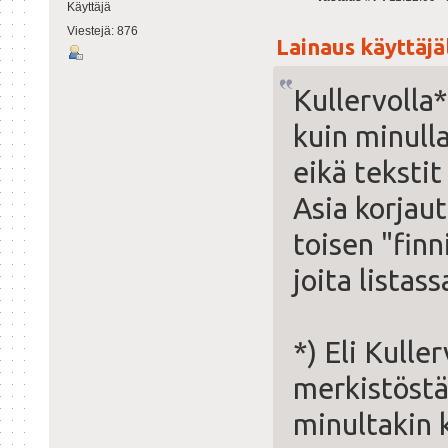
Käyttäjä
Viestejä: 876
Lainaus käyttäjält
Kullervolla
kuin minull
eikä tekstit
Asia korjaut
toisen "finn
joita listassa
*) Eli Kulle
merkistöstä
minultakin 