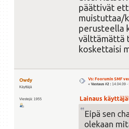
päättivät ett
muistuttaa/k
perusteella 
välttämättä
koskettaisi 
Vs: Foorumin SMF ve
Owdy
«
Vastaus #2 :
14.04.09 - 
Käyttäjä
Lainaus käyttäjäl
Viestejä: 1955
Eipä sen ch
olekaan mit