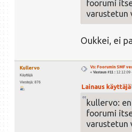
foorumi itse
varustetun 
Oukkei, ei p
Vs: Foorumin SMF ve
Kullervo
«
Vastaus #11 :
12.12.09 -
Käyttäjä
Viestejä: 876
Lainaus käyttäjäl
kullervo: en
foorumi itse
varustetun 