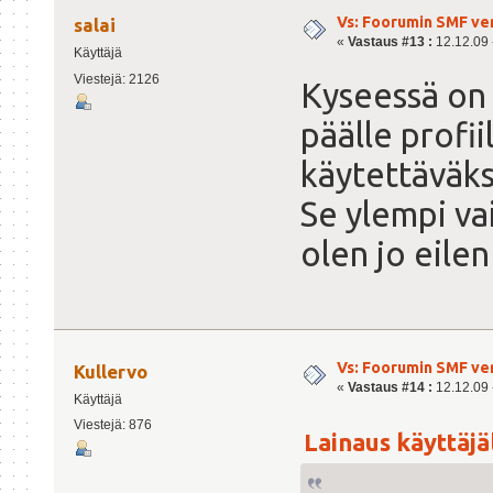
Vs: Foorumin SMF ve
salai
«
Vastaus #13 :
12.12.09 -
Käyttäjä
Viestejä: 2126
Kyseessä on 
päälle profii
käytettäväksi
Se ylempi va
olen jo eilen
Vs: Foorumin SMF ve
Kullervo
«
Vastaus #14 :
12.12.09 -
Käyttäjä
Viestejä: 876
Lainaus käyttäjält