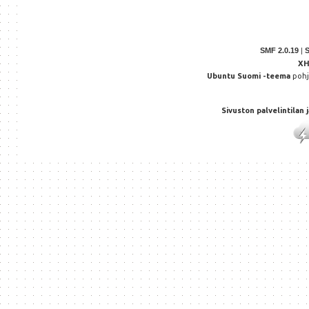
SMF 2.0.19
|
X
Ubuntu Suomi -teema
poh
Sivuston palvelintilan