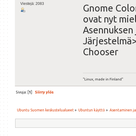
Viestejä: 2083
Gnome Color 
ovat nyt mie
Asennuksen j
Järjestelm
Chooser
"Linux, made in Finland"
Sivuja: [
1
]
Siirry ylös
Ubuntu Suomen keskustelualueet
»
Ubuntun käyttö
»
Asentaminen j