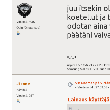
juu itsekin o
koetellut ja 
Viestejä: 4007
odotan aina 
Oulu (Oinaansuo)
päätäni vaiv
U_G_H
Aspire E5-575G V1.27 CPU: Int
Samsung SSD 970 EVO Plus 50
Vs: Gnomen päivittä
Jtkone
«
Vastaus #4 :
27.09.08 - 
Käyttäjä
Viestejä: 957
Lainaus käyttäjäl