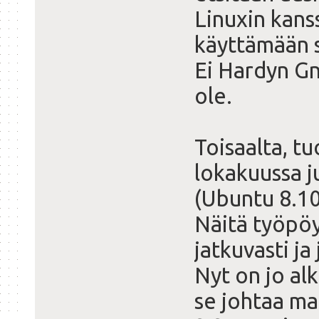
Linuxin kans
käyttämään si
Ei Hardyn Gn
ole.
Toisaalta, tu
lokakuussa j
(Ubuntu 8.10
Näitä työpö
jatkuvasti ja
Nyt on jo al
se johtaa ma