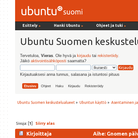
Esittely
Hanki Ubuntu
Ohjeet ja tuki
►
►
►
Ubuntu Suomen keskustel
Tervetuloa,
Vieras
. Ole hyvä ja
kirjaudu
tai
rekisteröidy
.
Jäikö
aktivointisähköposti
saamatta?
Kirjautuaksesi anna tunnus, salasana ja istuntosi pituus
Etusivu
Ohjeet
Haku
Kirjaudu
Rekisteröidy
Ubuntu Suomen keskustelualueet
»
Ubuntun käyttö
»
Asentaminen j
Sivuja: [
1
]
Siirry alas
Kirjoittaja
Aihe: Gnomen päiv