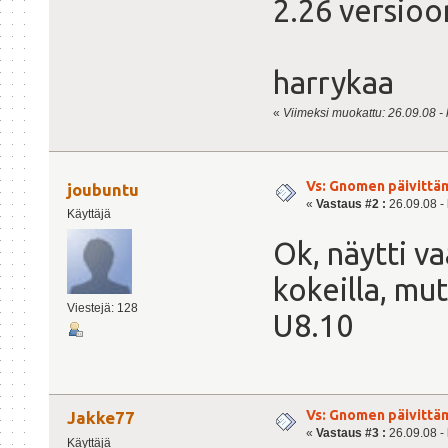
2.26 versioo
harrykaa
«
Viimeksi muokattu: 26.09.08 - k
Vs: Gnomen päivittä
joubuntu
«
Vastaus #2 :
26.09.08 - 
Käyttäjä
Ok, näytti va
kokeilla, mut
Viestejä: 128
U8.10
Vs: Gnomen päivittä
Jakke77
«
Vastaus #3 :
26.09.08 - 
Käyttäjä