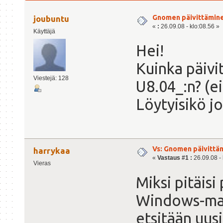
Gnomen päivittämin
joubuntu
«
:
26.09.08 - klo:08.56 »
Käyttäjä
Hei!
Kuinka päivi
Viestejä: 128
U8.04_:n? (ei
Löytyisikö j
Vs: Gnomen päivittä
harrykaa
«
Vastaus #1 :
26.09.08 - 
Vieras
Miksi pitäisi 
Windows-maai
etsitään uusi