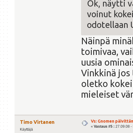
Ok, näytti v
voinut kokei
odotellaan 
Näinpä minäk
toimivaa, v
uusia ominai
Vinkkinä jos 
oletko kokei
mieleiset vä
Vs: Gnomen päivittä
Timo Virtanen
«
Vastaus #5 :
27.09.08 - 
Käyttäjä