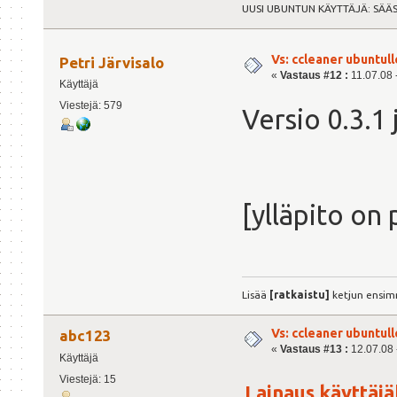
UUSI UBUNTUN KÄYTTÄJÄ: SÄÄ
Vs: ccleaner ubuntull
Petri Järvisalo
«
Vastaus #12 :
11.07.08 -
Käyttäjä
Viestejä: 579
Versio 0.3.1 
[ylläpito on 
Lisää
[ratkaistu]
ketjun ensim
Vs: ccleaner ubuntull
abc123
«
Vastaus #13 :
12.07.08 -
Käyttäjä
Viestejä: 15
Lainaus käyttäjäl