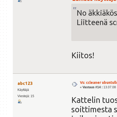
No äkkiäkös 
Liitteenä sc
Kiitos!
Vs: ccleaner ubuntull
abc123
«
Vastaus #14 :
13.07.08 -
Käyttäjä
Viestejä: 15
Kattelin tuo
soittimesta 