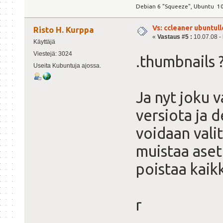
Debian 6 "Squeeze", Ubuntu 10
Vs: ccleaner ubuntull
Risto H. Kurppa
«
Vastaus #5 :
10.07.08 - 
Käyttäjä
Viestejä: 3024
.thumbnails 
Useita Kubuntuja ajossa.
Ja nyt joku 
versiota ja d
voidaan vali
muistaa asetu
poistaa kaik
r