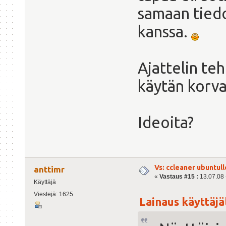
samaan tied
kanssa.
Ajattelin te
käytän korv
Ideoita?
Vs: ccleaner ubuntull
anttimr
«
Vastaus #15 :
13.07.08 -
Käyttäjä
Viestejä: 1625
Lainaus käyttäjäl