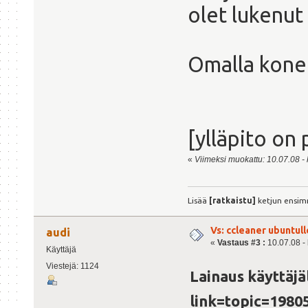
olet lukenut
Omalla konee
[ylläpito on 
«
Viimeksi muokattu: 10.07.08 - k
Lisää
[ratkaistu]
ketjun ensim
Vs: ccleaner ubuntull
audi
«
Vastaus #3 :
10.07.08 - 
Käyttäjä
Viestejä: 1124
Lainaus käyttäjä
link=topic=198