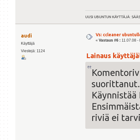
UUSI UBUNTUN KÄYTTÄJÄ: SÄÄ
Vs: ccleaner ubuntull
audi
«
Vastaus #6 :
11.07.08 - 
Käyttäjä
Viestejä: 1124
Lainaus käyttäjäl
Komentorivi
suorittanut.
Käynnistää
Ensimmäistä
riviä ei tarv