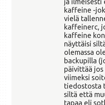
ja ilmeisesti
kaffeine -jo
vielä tallen
kaffeinerc, 
kaffeine kon
näyttäisi sil
olemassa ole
backupilla (j
päivittää jos
viimeksi soit
tiedostosta 
siltä että m
tapaa eli so