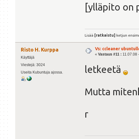
[ylläpito on 
Lisää
[ratkaistu]
ketjun ensim
Vs: ccleaner ubuntull
Risto H. Kurppa
«
Vastaus #11 :
11.07.08 -
Käyttäjä
Viestejä: 3024
letkeetä
Useita Kubuntuja ajossa.
Mutta mitenk
r