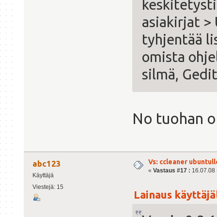
keskitetysti
asiakirjat 
tyhjentää l
omista ohje
silmä, Gedit
No tuohan on 
Vs: ccleaner ubuntull
abc123
«
Vastaus #17 :
16.07.08 -
Käyttäjä
Viestejä: 15
Lainaus käyttäjäl