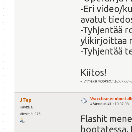
-Eri video/k
avatut tiedos
-Tyhjentää r
ylikirjoittaa
-Tyhjentää t
Kiitos!
«
Viimeksi muokattu: 18.07.08 - k
Vs: ccleaner ubuntull
JTap
«
Vastaus #1 :
10.07.08 - 
Käyttäjä
Viestejä: 276
Flashit mene
bootatessa, 