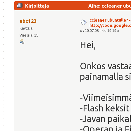
Kirjoittaja
Aihe: ccleaner ubu
32978 kertaa)
ccleaner ubuntulle? -
abc123
http://code.google.
Käyttäjä
«
:
10.07.08 - klo:19.19 »
Viestejä: 15
Hei,
Onkos vastaa
painamalla s
-Viimeisimmä
-Flash keksit
-Javan paika
-Operan ja F