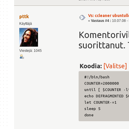
Vs: ccleaner ubuntull
pttk
«
Vastaus #4 :
10.07.08 - 
Käyttäjä
Komentorivil
suorittanut. 
Viestejä: 1045
Koodia:
[Valitse]
#!/bin/bash
COUNTER=2000000
until [ $COUNTER -l
echo DEFRAGMENTED $
let COUNTER-=1
sleep 5
done