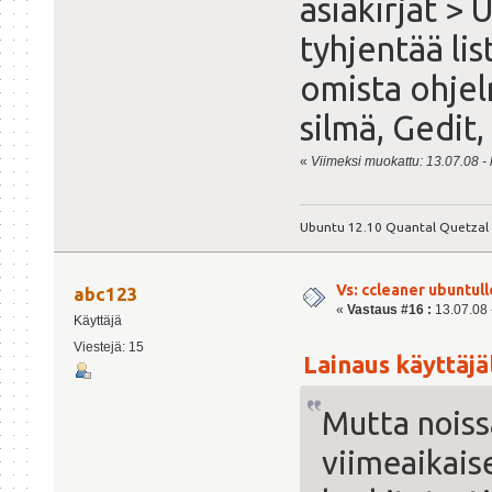
asiakirjat > 
tyhjentää li
omista ohjel
silmä, Gedit,
«
Viimeksi muokattu: 13.07.08 - k
Ubuntu 12.10 Quantal Quetzal
Vs: ccleaner ubuntull
abc123
«
Vastaus #16 :
13.07.08 -
Käyttäjä
Viestejä: 15
Lainaus käyttäjäl
Mutta nois
viimeaikais