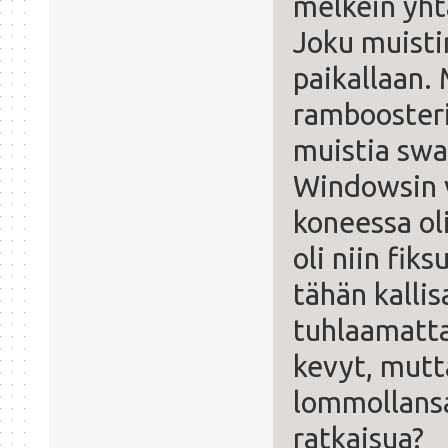
melkein yht
Joku muisti
paikallaan.
ramboosteri
muistia swa
Windowsin v
koneessa ol
oli niin fik
tähän kallis
tuhlaamatta
kevyt, mut
lommollansa
ratkaisua?