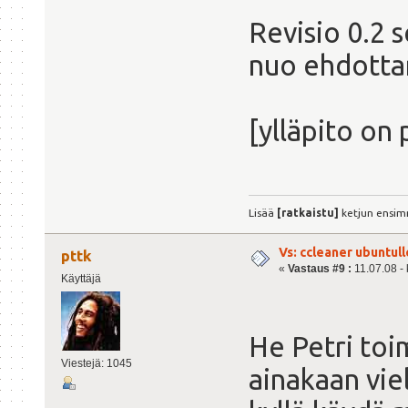
Revisio 0.2 s
nuo ehdotta
[ylläpito on 
Lisää
[ratkaistu]
ketjun ensim
Vs: ccleaner ubuntull
pttk
«
Vastaus #9 :
11.07.08 - 
Käyttäjä
He Petri toi
Viestejä: 1045
ainakaan vie