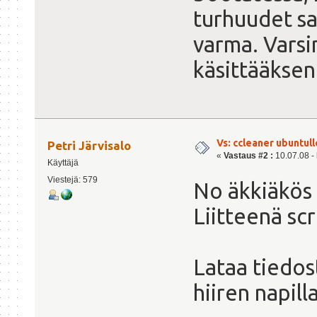
turhuudet sa
varma. Varsi
käsittääkseni
Vs: ccleaner ubuntull
Petri Järvisalo
«
Vastaus #2 :
10.07.08 - 
Käyttäjä
Viestejä: 579
No äkkiäkös m
Liitteenä scr
Lataa tiedos
hiiren napill