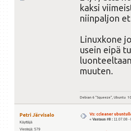
kaksi viimeis
niinpaljon e
Linuxkone j
usein eipä tu
luonteeltaan
muuten.
Debian 6 "Squeeze", Ubuntu 10
Vs: ccleaner ubuntull
Petri Järvisalo
«
Vastaus #8 :
11.07.08 - 
Käyttäjä
Viestejä: 579