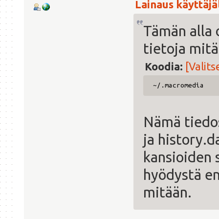
Lainaus käyttäjäl
Tämän alla o
tietoja mitä
Koodia:
[Valits
~/.macromedia
Nämä tiedos
ja history.d
kansioiden 
hyödystä en
mitään.