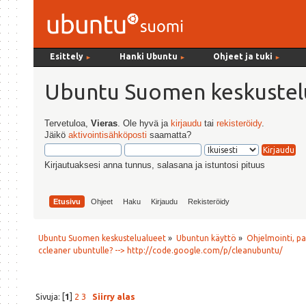
Esittely
Hanki Ubuntu
Ohjeet ja tuki
►
►
►
Ubuntu Suomen keskustel
Tervetuloa,
Vieras
. Ole hyvä ja
kirjaudu
tai
rekisteröidy
.
Jäikö
aktivointisähköposti
saamatta?
Kirjautuaksesi anna tunnus, salasana ja istuntosi pituus
Etusivu
Ohjeet
Haku
Kirjaudu
Rekisteröidy
Ubuntu Suomen keskustelualueet
»
Ubuntun käyttö
»
Ohjelmointi, p
ccleaner ubuntulle? --> http://code.google.com/p/cleanubuntu/
Sivuja: [
1
]
2
3
Siirry alas