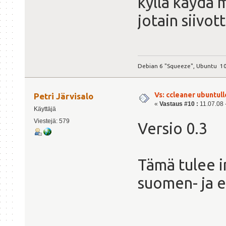
kyllä käydä m
jotain siivo
Debian 6 "Squeeze", Ubuntu 10
Vs: ccleaner ubuntull
Petri Järvisalo
«
Vastaus #10 :
11.07.08 -
Käyttäjä
Viestejä: 579
Versio 0.3
Tämä tulee in
suomen- ja e