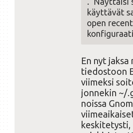
. Näyttäisi 
käyttävät s
open recent
konfiguraat
En nyt jaksa 
tiedostoon E
viimeksi soi
jonnekin ~/
noissa Gnom
viimeaikaise
keskitetysti,