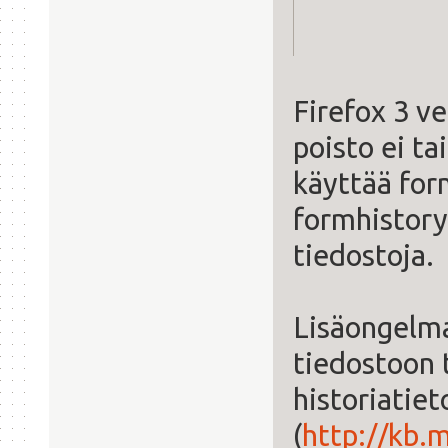
Firefox 3 ve
poisto ei ta
käyttää form
formhistory.
tiedostoja.
Lisäongelma
tiedostoon 
historiatiet
(
http://kb.