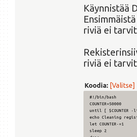
Käynnistää 
Ensimmäistä 
riviä ei tarvi
Rekisterins
riviä ei tarv
Koodia:
[Valitse]
#!/bin/bash
COUNTER=50000
until [ $COUNTER -l
echo Cleaning regis
let COUNTER-=1
sleep 2