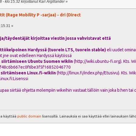
- klo:15.32 kirjoittanut Kari Argillander
»
tit (Rage Mobility P -sarjaa) - dri (Direct
o:15.31 »
aja/täydentäjät kirjoittaa viestin jossa vahvistavat että
yttökelpoinen Hardyssä (tuorein LTS, tuorein stable)
eli uudet ominai
ut jne ovat edelleen Hardyssä käytössä
n siirtämiseen Ubuntu Suomen wikiin
(
http://wiki.ubuntu-fi.org
). Kts. W
7f48c6b667ec0f6be3f5f16852046770
 siirtämiseen Linux.fi-wikiin
(
http://linux.fi/index.php/Etusivu
). Kts. Wi
Linux.fi:Lisenssi
upaa siirtää ohjetta molempiin wikeihin vastaat tällöin vain joka b:hen tai c
aa käyttää
public domain
lisenssillä. Lainauksia ei saa käyttää ellei lainauksen lähde