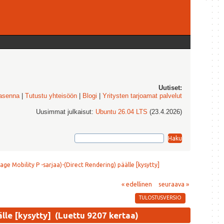
Uutiset:
 asenna
|
Tutustu yhteisöön
|
Blogi
|
Yritysten tarjoamat palvelut
Uusimmat julkaisut:
Ubuntu 26.04 LTS
(23.4.2026)
age Mobility P -sarjaa)-(Direct Rendering) päälle [kysytty]
« edellinen
seuraava »
TULOSTUSVERSIO
älle [kysytty] (Luettu 9207 kertaa)