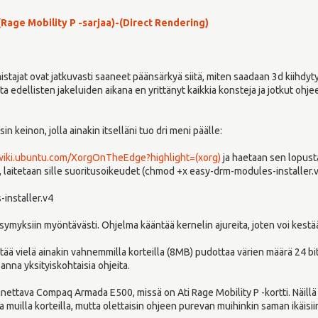
 (Rage Mobility P -sarjaa)-(Direct Rendering)
istajat ovat jatkuvasti saaneet päänsärkyä siitä, miten saadaan 3d kiihdy
utta edellisten jakeluiden aikana en yrittänyt kaikkia konsteja ja jotkut ohje
sin keinon, jolla ainakin itselläni tuo dri meni päälle:
/wiki.ubuntu.com/XorgOnTheEdge?highlight=(xorg)
ja haetaan sen lopusta
 laitetaan sille suoritusoikeudet (chmod +x easy-drm-modules-installer.v
installer.v4
ymyksiin myöntävästi. Ohjelma kääntää kernelin ajureita, joten voi kestää 
ää vielä ainakin vahnemmilla korteilla (8MB) pudottaa värien määrä 24 bitti
anna yksityiskohtaisia ohjeita.
annettava Compaq Armada E500, missä on Ati Rage Mobility P -kortti. Näillä t
 muilla korteilla, mutta olettaisin ohjeen purevan muihinkin saman ikäisiin