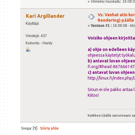
«
Viimeksi muokattu: 16.08.08 
Vs: Vanhat atin kor
Kari Argillander
Rendering) päälle
Käyttäjä
«
Vastaus #1 :
16.08.08 - kl
Viestejä: 437
Voisiko ohjeen kirjoitt
Kubuntu - Hardy
a) ohje on edelleen kä
ohjeessa käytetyt työkal
b) antavat luvan ohjee
fi.org/#head-86766614
c) antavat luvan ohjeen
http://linux.fi/index.php/
Sinun ei ole pakko antaa l
Kiitos!
Kaikkea täällä sanomaani s
Sivuja: [
1
]
Siirry ylös