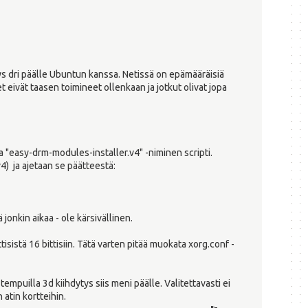
tys dri päälle Ubuntun kanssa. Netissä on epämääräisiä
et eivät taasen toimineet ollenkaan ja jotkut olivat jopa
 "easy-drm-modules-installer.v4" -niminen scripti.
4) ja ajetaan se päätteestä:
jonkin aikaa - ole kärsivällinen.
sistä 16 bittisiin. Tätä varten pitää muokata xorg.conf -
empuilla 3d kiihdytys siis meni päälle. Valitettavasti ei
 atin kortteihin.