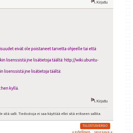
Kirjattu
suudet eivät ole poistaneet tarvetta ohjeelle tai että
ikin lisenssistä jne lisätietoja täältä:
http://wiki.ubuntu-
kin lisenssistä jne lisätietoja täältä:
:hen kyllä.
Kirjattu
 sitä salli. Tiedostoja ei saa käyttää ellei sitä erikseen sallita.
TULOSTUSVERSIO
« edellinen
seuraava »