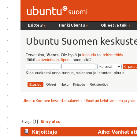
Esittely
Hanki Ubuntu
Ohjeet ja tuki
►
►
►
Ubuntu Suomen keskuste
Tervetuloa,
Vieras
. Ole hyvä ja
kirjaudu
tai
rekisteröidy
.
Jäikö
aktivointisähköposti
saamatta?
Kirjautuaksesi anna tunnus, salasana ja istuntosi pituus
Etusivu
Ohjeet
Haku
Kirjaudu
Rekisteröidy
Ubuntu Suomen keskustelualueet
»
Ubuntun kehittäminen ja yhtei
Sivuja: [
1
]
Siirry alas
Kirjoittaja
Aihe: Vanhat ati