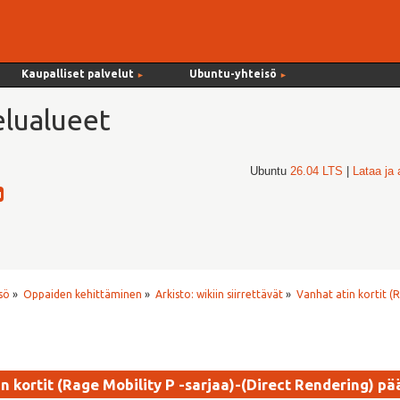
Kaupalliset palvelut
Ubuntu-yhteisö
►
►
lualueet
Ubuntu
26.04 LTS
|
Lataa ja
sö
»
Oppaiden kehittäminen
»
Arkisto: wikiin siirrettävät
»
Vanhat atin kortit (R
n kortit (Rage Mobility P -sarjaa)-(Direct Rendering) pä