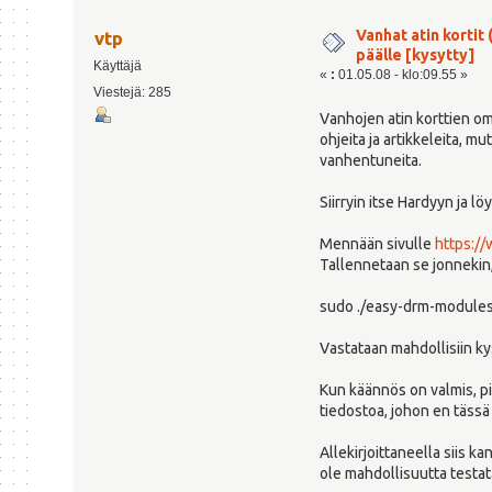
Vanhat atin kortit
vtp
päälle [kysytty]
Käyttäjä
«
:
01.05.08 - klo:09.55 »
Viestejä: 285
Vanhojen atin korttien om
ohjeita ja artikkeleita, m
vanhentuneita.
Siirryin itse Hardyyn ja löy
Mennään sivulle
https:/
Tallennetaan se jonnekin,
sudo ./easy-drm-modules-
Vastataan mahdollisiin kys
Kun käännös on valmis, pit
tiedostoa, johon en tässä 
Allekirjoittaneella siis k
ole mahdollisuutta testata