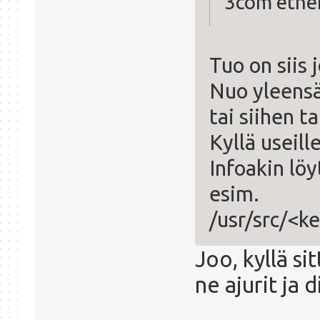
3com ethe
Tuo on siis 
Nuo yleensä
tai siihen t
Kyllä useill
Infoakin lö
esim.
/usr/src/<k
Joo, kyllä si
ne ajurit ja d