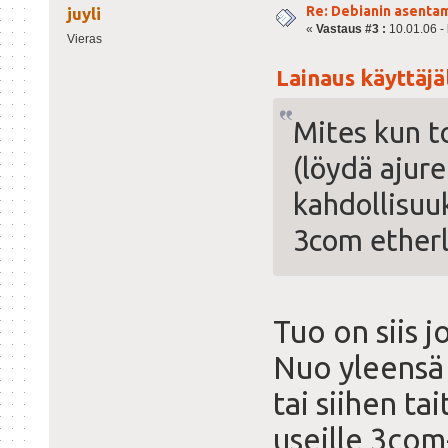
Re: Debianin asenta
juyli
«
Vastaus #3 :
10.01.06 - 
Vieras
Lainaus käyttäjäl
Mites kun to
(löydä ajure
kahdollisuu
3com etherl
Tuo on siis j
Nuo yleensä 
tai siihen ta
useille 3com-