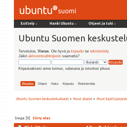
Esittely
Hanki Ubuntu
Ohjeet ja tuki
►
►
►
Ubuntu Suomen keskustel
Tervetuloa,
Vieras
. Ole hyvä ja
kirjaudu
tai
rekisteröidy
.
Jäikö
aktivointisähköposti
saamatta?
Kirjautuaksesi anna tunnus, salasana ja istuntosi pituus
Etusivu
Ohjeet
Haku
Kirjaudu
Rekisteröidy
Ubuntu Suomen keskustelualueet
»
Muut alueet
»
Muut käyttöjärjeste
Sivuja: [
1
]
Siirry alas