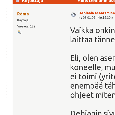
Kirjoittaja
Aihe: Debianin as
Debianin asentamin
Rdma
«
:
08.01.06 - klo:15.30 »
Käyttäjä
Viestejä: 122
Vaikka onkin
laittaa tänne
Eli, olen as
koneelle, m
ei toimi (yri
enempää tähä
ohjeet miten
Debianin sivu