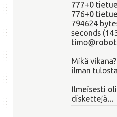
777+0 tietue
776+0 tietue
794624 bytes
seconds (14
timo@robo
Mikä vikana?
ilman tulost
Ilmeisesti ol
diskettejä...