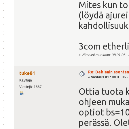
Mites kun to
(löydä ajurei
kahdollisuuk
3com etherl
«
Viimeksi muokattu: 08.01.06 - 
Re: Debianin asenta
tuke81
«
Vastaus #1 :
08.01.06 - 
Käyttäjä
Viestejä: 1667
Ottia tuota 
ohjeen mukaa
optiot bs=10
perässä. Ole