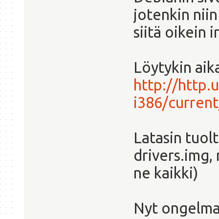
jotenkin nii
siitä oikein ir
Löytykin aik
http://http.
i386/curren
Latasin tuol
drivers.img, 
ne kaikki)
Nyt ongelman