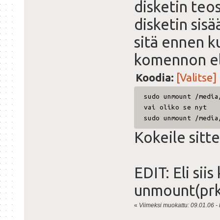
disketin teos
disketin sis
sitä ennen k
komennon el
Koodia:
[Valitse]
sudo unmount /media
vai oliko se nyt
sudo unmount /media
Kokeile sitt
EDIT: Eli sii
unmount(prkl
«
Viimeksi muokattu: 09.01.06 - k