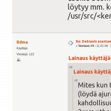
löytyy mm. k
/usr/src/<k
Re: Debianin asenta
Rdma
«
Vastaus #4 :
11.01.06 - 
Käyttäjä
Viestejä: 122
Lainaus käyttäjält
Lainaus käyttäj
Mites kun t
(löydä ajur
kahdollisu