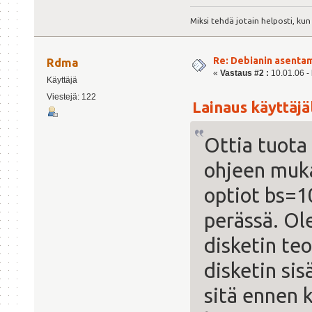
Miksi tehdä jotain helposti, kun 
Re: Debianin asenta
Rdma
«
Vastaus #2 :
10.01.06 - 
Käyttäjä
Viestejä: 122
Lainaus käyttäjäl
Ottia tuota
ohjeen mukaa
optiot bs=1
perässä. Ol
disketin teo
disketin si
sitä ennen k