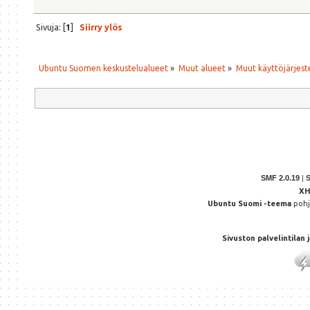
Sivuja: [
1
]
Siirry ylös
Ubuntu Suomen keskustelualueet
»
Muut alueet
»
Muut käyttöjärjeste
SMF 2.0.19
|
X
Ubuntu Suomi -teema
poh
Sivuston palvelintilan