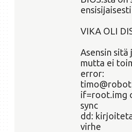
ensisijaisesti
VIKA OLI D
Asensin sitä 
mutta ei toim
error:
timo@robot
if=root.img 
sync
dd: kirjoitet
virhe