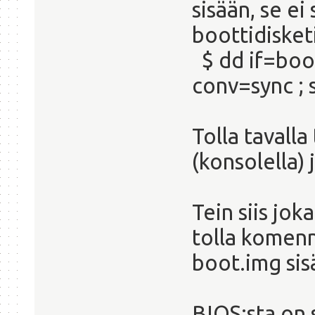
sisään, se ei 
boottidisket
$ dd if=boo
conv=sync ; 
Tolla tavall
(konsolella) 
Tein siis jok
tolla komenn
boot.img sis
BIOS:sta on