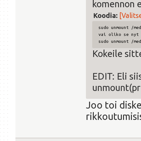
komennon e
Koodia:
[Valits
sudo unmount /me
vai oliko se nyt
sudo unmount /me
Kokeile sitt
EDIT: Eli si
unmount(prk
Joo toi diske
rikkoutumisi