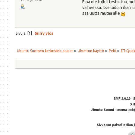
Viestejä: 304
Eipä ole tullut testailtua, 
vaiheessa. Itse laitoin ihan
saa uutta rautaa alle
Sivuja: [
1
]
Siirry ylös
Ubuntu Suomen keskustelualueet
»
Ubuntun käyttö
»
Pelit
»
ET-Quak
SMF 2.0.19
|
X
Ubuntu Suomi -teema
poh
Sivuston palvelintilan