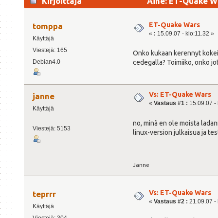
Kirjoittaja
Aihe: ET-Quake Wa
ET-Quake Wars
tomppa
«
:
15.09.07 - klo:11.32 »
Käyttäjä
Viestejä: 165
Onko kukaan kerennyt kokeile
Debian4.0
cedegalla? Toimiiko, onko jotai
Vs: ET-Quake Wars
janne
«
Vastaus #1 :
15.09.07 - 
Käyttäjä
no, minä en ole moista ladann
Viestejä: 5153
linux-version julkaisua ja tes
Janne
Vs: ET-Quake Wars
teprrr
«
Vastaus #2 :
21.09.07 - 
Käyttäjä