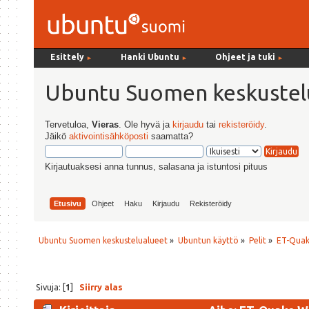
Esittely
Hanki Ubuntu
Ohjeet ja tuki
►
►
►
Ubuntu Suomen keskustel
Tervetuloa,
Vieras
. Ole hyvä ja
kirjaudu
tai
rekisteröidy
.
Jäikö
aktivointisähköposti
saamatta?
Kirjautuaksesi anna tunnus, salasana ja istuntosi pituus
Etusivu
Ohjeet
Haku
Kirjaudu
Rekisteröidy
Ubuntu Suomen keskustelualueet
»
Ubuntun käyttö
»
Pelit
»
ET-Quak
Sivuja: [
1
]
Siirry alas