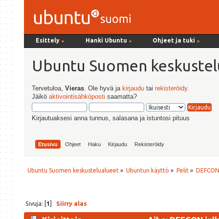
Esittely
Hanki Ubuntu
Ohjeet ja tuki
►
►
►
Ubuntu Suomen keskustel
Tervetuloa,
Vieras
. Ole hyvä ja
kirjaudu
tai
rekisteröidy
.
Jäikö
aktivointisähköposti
saamatta?
Kirjautuaksesi anna tunnus, salasana ja istuntosi pituus
Etusivu
Ohjeet
Haku
Kirjaudu
Rekisteröidy
Ubuntu Suomen keskustelualueet
»
Ubuntun käyttö
»
Pelit
»
DEFCON j
Sivuja: [
1
]
Siirry alas