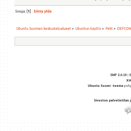
Sivuja: [
1
]
Siirry ylös
Ubuntu Suomen keskustelualueet
»
Ubuntun käyttö
»
Pelit
»
DEFCON j
SMF 2.0.19
|
X
Ubuntu Suomi -teema
poh
Sivuston palvelintilan