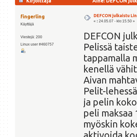
Kirjoittaja
Aihe: DEFCON julka
DEFCON julkaistu Linu
fingerling
«
:
24.05.07 - klo:15.50 »
Käyttäjä
DEFCON julka
Viestejä: 200
Pelissä tais
Linux user #460757
tappamalla m
kenellä vähit
Aivan mahtava
Pelit-lehessä
ja pelin koko
peli maksaa 
myöskin kok
aktivoida ko