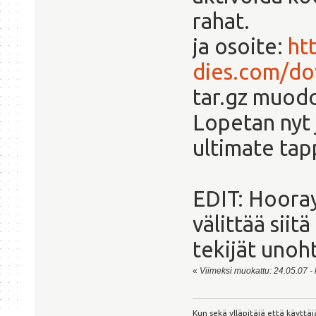
rahat.
ja osoite:
ht
dies.com/do
tar.gz muodo
Lopetan nyt
ultimate tap
EDIT: Hooray,
välittää siitä
tekijät unoht
«
Viimeksi muokattu: 24.05.07 - k
Kun sekä ylläpitäjä että käytt