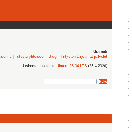
Uutiset:
 asenna
|
Tutustu yhteisöön
|
Blogi
|
Yritysten tarjoamat palvelut
Uusimmat julkaisut:
Ubuntu 26.04 LTS
(23.4.2026)