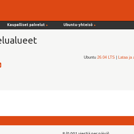
Kaupalliset palvelut
Ubuntu-yhteisö
►
►
lualueet
Ubuntu
26.04 LTS
|
Lataa ja
8 (0,001 viestiä per päivä)