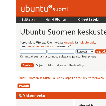
Esittely
Hanki Ubuntu
Ohjeet ja tuki
►
►
►
Ubuntu Suomen keskuste
Tervetuloa,
Vieras
. Ole hyvä ja
kirjaudu
tai
rekisteröidy
.
Jäikö
aktivointisähköposti
saamatta?
Kirjautuaksesi anna tunnus, salasana ja istuntosi pituus
Etusivu
Ohjeet
Haku
Kirjaudu
Rekisteröidy
Ubuntu Suomen keskustelualueet
»
arpeli:n profiili
»
Yhteenveto
Profiili
Yhteenveto
Viestejä: