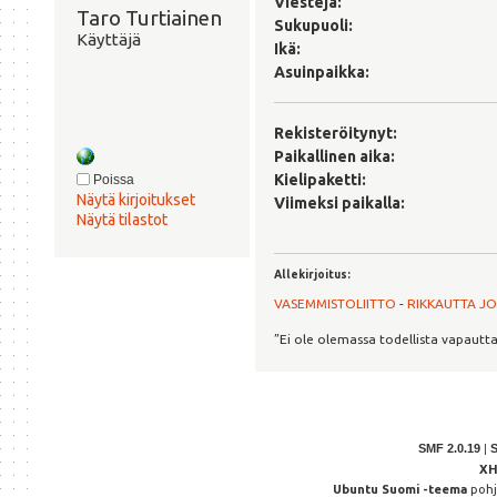
Viestejä:
Taro Turtiainen 
Sukupuoli:
Käyttäjä
Ikä:
Asuinpaikka:
Rekisteröitynyt:
Paikallinen aika:
Kielipaketti:
Poissa
Näytä kirjoitukset
Viimeksi paikalla:
Näytä tilastot
Allekirjoitus:
VASEMMISTOLIITTO
-
RIKKAUTTA J
”Ei ole olemassa todellista vapautt
SMF 2.0.19
|
X
Ubuntu Suomi -teema
poh