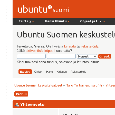
Esittely
Hanki Ubuntu
Ohjeet ja tuki
►
►
►
Ubuntu Suomen keskustel
Tervetuloa,
Vieras
. Ole hyvä ja
kirjaudu
tai
rekisteröidy
.
Jäikö
aktivointisähköposti
saamatta?
Kirjautuaksesi anna tunnus, salasana ja istuntosi pituus
Etusivu
Ohjeet
Haku
Kirjaudu
Rekisteröidy
Ubuntu Suomen keskustelualueet
»
Taro Turtiainen:n profiili
»
Yhtee
Profiili
Yhteenveto