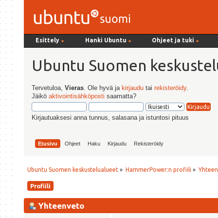
Esittely
Hanki Ubuntu
Ohjeet ja tuki
►
►
►
Ubuntu Suomen keskustel
Tervetuloa,
Vieras
. Ole hyvä ja
kirjaudu
tai
rekisteröidy
.
Jäikö
aktivointisähköposti
saamatta?
Kirjautuaksesi anna tunnus, salasana ja istuntosi pituus
Etusivu
Ohjeet
Haku
Kirjaudu
Rekisteröidy
Ubuntu Suomen keskustelualueet
»
HammerPower:n profiili
»
Yhteen
Profiili
Yhteenveto