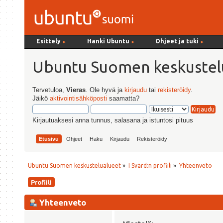
Esittely
Hanki Ubuntu
Ohjeet ja tuki
►
►
►
Ubuntu Suomen keskustel
Tervetuloa,
Vieras
. Ole hyvä ja
kirjaudu
tai
rekisteröidy
.
Jäikö
aktivointisähköposti
saamatta?
Kirjautuaksesi anna tunnus, salasana ja istuntosi pituus
Etusivu
Ohjeet
Haku
Kirjaudu
Rekisteröidy
Ubuntu Suomen keskustelualueet
»
I Svärd:n profiili
»
Yhteenveto
Profiili
Yhteenveto