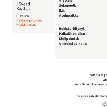
Viestejä:
I Svärd 
Sukupuoli:
Käyttäjä
Ikä:
Asuinpaikka:
Poissa
Näytä kirjoitukset
Näytä tilastot
Rekisteröitynyt:
Paikallinen aika:
Kielipaketti:
Viimeksi paikalla:
SMF 2.0.19
|
X
Ubuntu Suomi -teema
poh
Sivuston palvelintilan